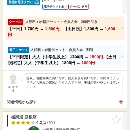
電子チケットあり
クーポンあり
入館料＋岩盤浴セット＋会員入会 200円引き
クーポン
【平日】
1,700円
→
1,500円
【土日祝】
1,800円
→
1,600
円
入館料＋岩盤浴セット＋会員入会 割引
電子チケット
【平日限定】大人（中学生以上）
1700円
→
1500円
【土日
祝限定】大人（中学生以上）
1800円
→
1600円
温泉、岩盤浴共に良いです。露天風呂も良いです。時間帯によっ
て子ども連れの家族がたくさんですが、平日の朝や昼などは空い
ていて…
30代 女
性
関連情報から探す
極楽湯 彦根店
お気に入
りに追加
4.2点
/ 59 件
滋賀県 / 彦根市西沼波町