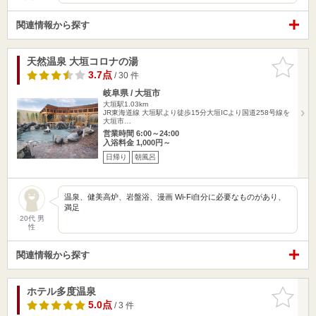
関連情報から探す
天然温泉 大垣コロナの湯
お気に入
りに追加
3.7点
/ 30 件
岐阜県 / 大垣市
大垣駅1.03km
JR東海道線 大垣駅より徒歩15分大垣ICより国道258号線を
大垣市…
営業時間 6:00～24:00
入浴料金 1,000円～
日帰り
朝風呂
温泉、健美高炉、岩盤浴、漫画 Wi-Fi自分に必要なものがあり、
満足
20代 男
性
関連情報から探す
ホテル多度温泉
お気に入
りに追加
5.0点
/ 3 件