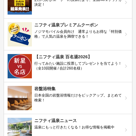
決定！
ニフティ温泉プレミアムクーポン
ノジマモバイル会員向け 通常よりもお得な「特別価
格」で人気の温泉を満喫できる！
【ニフティ温泉 百名湯2026】
行ってみたい施設に投票してプレゼントを当てよう！
（全10回開催 / 合計260名様）
岩盤浴特集
日本全国の岩盤浴情報だけをピックアップ。まとめて
検索！
ニフティ温泉ニュース
温泉にもっと行きたくなる！お得な情報を掲載中