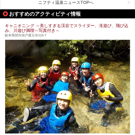
したいもの。
ニフティ温泉ニュースTOPへ
本記事では、下呂温泉エリアにあるおすすめの観光スポット
おすすめのアクティビティ情報
をご紹介するとともに散策する際のモデルコースもご提案。
下呂温泉観光をたっぷりとガイドします！
キャニオニング ～美しすぎる渓谷でスライダー、滝遊び、飛び込
み、川遊び満喫～写真付き～
岐阜県関市洞戸通元寺318-7