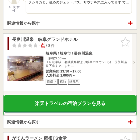
クシリカと、強めのジェットバス、サウナを気に入ってます で…
40代 女
性
関連情報から探す
長良川温泉 岐阜グランドホテル
お気に入
りに追加
-点
/ 0 件
岐阜県 / 岐阜市 / 長良川温泉
田神駅3.56km
ＪＲ岐阜駅、名鉄岐阜駅より岐阜バスで２０分、長良川温
泉下車すぐ。また…
営業時間 13:30～17:00
入浴料金 1,000円～
日帰り
宿泊
朝風呂
楽天トラベルの宿泊プランを見る
関連情報から探す
がてんラーメン 彦根TS食堂
お気に入