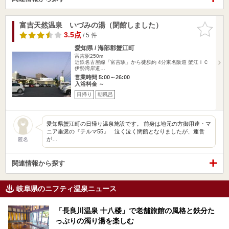
富吉天然温泉 いづみの湯（閉館しました）
お気に入
りに追加
3.5点
/ 5 件
愛知県 / 海部郡蟹江町
富吉駅250m
近鉄名古屋線「富吉駅」から徒歩約 4分東名阪道 蟹江ＩＣ
伊勢湾岸道…
営業時間 5:00～26:00
入浴料金 ～
日帰り
朝風呂
愛知県蟹江町の日帰り温泉施設です。 前身は地元の方御用達・マ
ニア垂涎の『テルマ55』 泣く泣く閉館となりましたが、運営
が…
匿名
関連情報から探す
岐阜県のニフティ温泉ニュース
「長良川温泉 十八楼」で老舗旅館の風格と鉄分た
っぷりの濁り湯を楽しむ