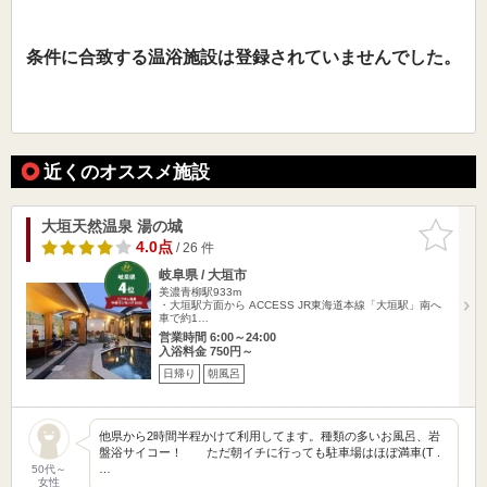
条件に合致する温浴施設は登録されていませんでした。
近くのオススメ施設
大垣天然温泉 湯の城
お気に入
りに追加
4.0点
/ 26 件
岐阜県 / 大垣市
美濃青柳駅933m
・大垣駅方面から ACCESS JR東海道本線「大垣駅」南へ
車で約1…
営業時間 6:00～24:00
入浴料金 750円～
日帰り
朝風呂
他県から2時間半程かけて利用してます。種類の多いお風呂、岩
盤浴サイコー！ ただ朝イチに行っても駐車場はほぼ満車(T .
…
50代～
女性