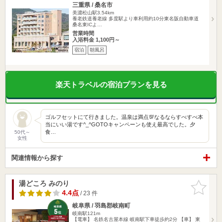
三重県 / 桑名市
美濃松山駅3.54km
養老鉄道養老線 多度駅より車利用約10分東名阪自動車道
桑名東ICよ…
営業時間
入浴料金 1,100円～
宿泊
朝風呂
楽天トラベルの宿泊プランを見る
ゴルフセットにて行きました。温泉は満点💯なるならすべすべ本
当にいい湯です^_^GOTOキャンペーンも使え最高でした。夕
食…
50代～
女性
関連情報から探す
湯どころ みのり
お気に入
りに追加
4.4点
/ 23 件
岐阜県 / 羽島郡岐南町
岐南駅121m
【電車】 名鉄名古屋本線 岐南駅下車徒歩約2分 【車】 東