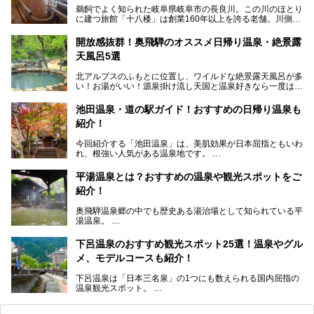
鵜飼でよく知られた岐阜県岐阜市の長良川。この川のほとり
に建つ旅館「十八楼」は創業160年以上を誇る老舗。川側の
客室からは長良川を一望、温泉はインパクトのある赤褐色の
濁り湯で、地産地消にこだわった食事も定評があります。
開放感抜群！奥飛騨のオススメ日帰り温泉・絶景露
天風呂5選
そして大浴場は日帰り入浴もできるんですよ。泊まりでも日
帰りでも楽しめる「十八楼」を、周辺の川原町の町並みや、
北アルプスのふもとに位置し、ワイルドな絶景露天風呂が多
岐阜の手仕事に触れる旅とともに楽しんでみてはいかがでし
い！お湯がいい！源泉掛け流し天国と温泉好きなら一度は行
ょう！
きたいと思う岐阜県の奥飛騨温泉郷。
───
池田温泉・道の駅ガイド！おすすめの日帰り温泉も
「平湯温泉」「福地温泉」「新平湯温泉」「栃尾温泉」「新
提供元：岐阜県【PR】
紹介！
穂高温泉」と5つの温泉地を総称して奥飛騨温泉郷と呼びま
この記事は岐阜県のPR記事です。
すが、この中でも気軽に日帰りで楽しめる開放感抜群の露天
今回紹介する「池田温泉」は、美肌効果が日本屈指ともいわ
風呂を5ヶ所ご紹介したいと思います。いずれも素晴らしい
れ、根強い人気がある温泉地です。
温泉ですよ！
岐阜県にあり、名古屋からは日帰りで、東京や大阪からなら
温泉旅として利用することができます。
平湯温泉とは？おすすめの温泉や観光スポットをご
紹介！
池田温泉には道の駅があるなど、温泉、観光、買い物と、さ
まざまな楽しみ方が可能です。
奥飛騨温泉郷の中でも歴史ある湯治場として知られている平
そんな池田温泉の魅力を詳しく紹介していきます！
湯温泉。
岐阜県と長野県を結ぶ安房トンネルの開通以来、東京方面か
らの利用客も増え、ますます賑わいを見せています。そこで
下呂温泉のおすすめ観光スポット25選！温泉やグル
今回は、平湯温泉の観光スポットとおすすめの温泉施設を紹
メ、モデルコースも紹介！
介します。気になる温泉をぜひチェックしてみてください。
下呂温泉は「日本三名泉」の1つにも数えられる国内屈指の
温泉観光スポット。
訪れる際には美肌で知られるお湯とあわせて、当地ならでは
のグルメを楽しんだり、周辺にある名所にも足を伸ばしたり