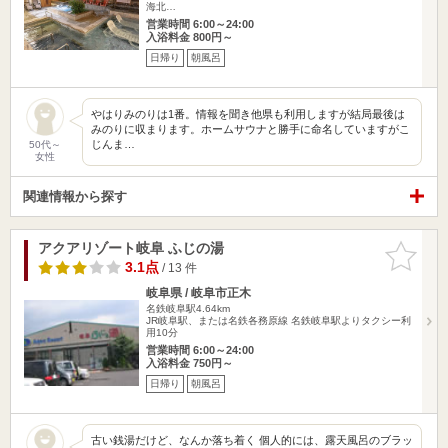
海北…
営業時間 6:00～24:00
入浴料金 800円～
日帰り
朝風呂
やはりみのりは1番。情報を聞き他県も利用しますが結局最後は
みのりに収まります。ホームサウナと勝手に命名していますがこ
じんま…
50代～
女性
関連情報から探す
アクアリゾート岐阜 ふじの湯
お気に入
りに追加
3.1点
/ 13 件
岐阜県 / 岐阜市正木
名鉄岐阜駅4.64km
JR岐阜駅、または名鉄各務原線 名鉄岐阜駅よりタクシー利
用10分
営業時間 6:00～24:00
入浴料金 750円～
日帰り
朝風呂
古い銭湯だけど、なんか落ち着く 個人的には、露天風呂のブラッ