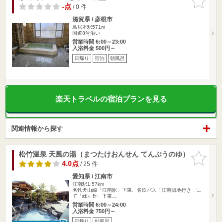
りに追加
-点
/ 0 件
滋賀県 / 彦根市
鳥居本駅571m
国道8号沿い
営業時間 6:00～23:00
入浴料金 500円～
日帰り
宿泊
朝風呂
楽天トラベルの宿泊プランを見る
関連情報から探す
松竹温泉 天風の湯（まつたけおんせん てんぷうのゆ）
お気に入
りに追加
4.0点
/ 25 件
愛知県 / 江南市
江南駅1.57km
名鉄犬山線「江南駅」下車、名鉄バス「江南団地行き」に
て「緑ヶ丘」下車…
営業時間 6:00～24:00
入浴料金 750円～
日帰り
朝風呂