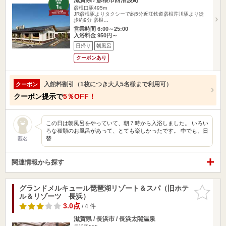
彦根口駅495m
JR彦根駅よりタクシーで約5分近江鉄道彦根芹川駅より徒
歩約9分 彦根…
営業時間 6:00～25:00
入浴料金 950円～
日帰り
朝風呂
クーポンあり
入館料割引（1枚につき大人5名様まで利用可）
クーポン
クーポン提示で
5％OFF！
この日は朝風呂をやっていて、朝７時から入浴しました。 いろい
ろな種類のお風呂があって、とても楽しかったです。 中でも、日
替…
匿名
関連情報から探す
グランドメルキュール琵琶湖リゾート＆スパ（旧ホテ
お気に入
ル＆リゾーツ 長浜）
りに追加
3.0点
/ 4 件
滋賀県 / 長浜市 / 長浜太閤温泉