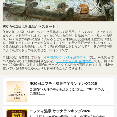
爽やかな1日は朝風呂からスタート！
何かと忙しい朝ですが、ちょっと早起きして朝風呂に入ってみることでさまざ
まなメリットが得られます。まず挙げられるのが、目覚めをスッキリさせる効
果。42℃程度の熱めのお湯に浸かることで自律神経が交感神経優位に切り替わ
り、活動モードのスイッチが入ります。また、血行と発汗が促されるので、む
くみの解消にも効果的。ついでに洗顔や寝癖なおしなどもでき、朝の時間を効
率よく利用できるのも見逃せないポイントです。
早朝5:00から営業している
「湘南RESORT SPA 竜泉寺の湯」
では、朝9:00まで
の入館者へ向けて朝風呂料金を設定。
「しまなみ温泉 喜助の湯」
でも、朝6:00
から10:00の間に入館する場合のサービスタイム料金が用意されており、比較的
空いている時間帯にゆったりと利用することができます。
第20回ニフティ温泉年間ランキング2025
全国約2.2万件の中から頂点に選ばれた、2025年の人
気施設は…
ニフティ温泉 サウナランキング2026
おふろ好きユーザーの投票により、全国No.1サウナが