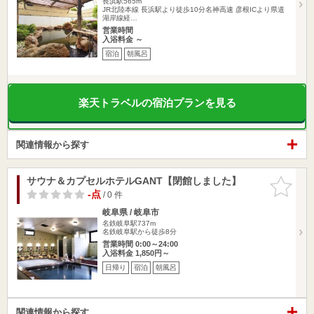
長浜駅565m
JR北陸本線 長浜駅より徒歩10分名神高速 彦根ICより県道
湖岸線経…
営業時間
入浴料金 ～
宿泊
朝風呂
楽天トラベルの宿泊プランを見る
関連情報から探す
サウナ＆カプセルホテルGANT【閉館しました】
お気に入
りに追加
-点
/ 0 件
岐阜県 / 岐阜市
名鉄岐阜駅737m
名鉄岐阜駅から徒歩8分
営業時間 0:00～24:00
入浴料金 1,850円～
日帰り
宿泊
朝風呂
関連情報から探す