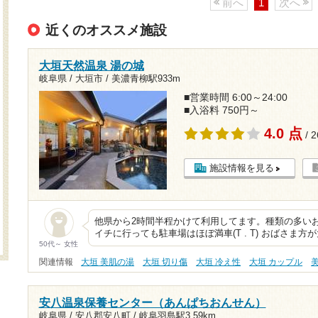
前へ
1
次へ
近くのオススメ施設
大垣天然温泉 湯の城
岐阜県 / 大垣市 /
美濃青柳駅933m
■営業時間 6:00～24:00
■入浴料 750円～
4.0 点
/ 
施設情報を見る
他県から2時間半程かけて利用してます。種類の多
イチに行っても駐車場はほぼ満車(T . T) おばさま
50代～ 女性
関連情報
大垣 美肌の湯
大垣 切り傷
大垣 冷え性
大垣 カップル
安八温泉保養センター（あんぱちおんせん）
岐阜県 / 安八郡安八町 /
岐阜羽島駅3.59km