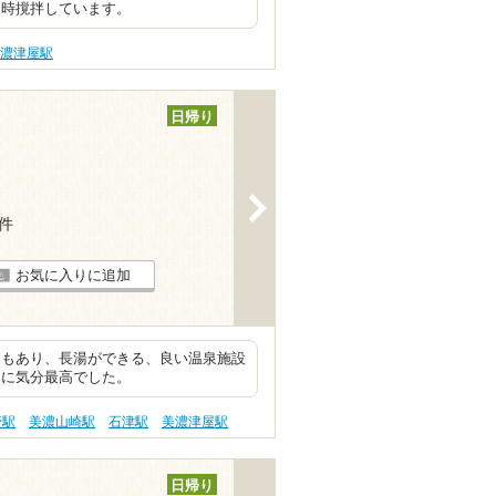
常時撹拌しています。
美濃津屋駅
日帰り
>
1件
お気に入りに追加
ナもあり、長湯ができる、良い温泉施設
らに気分最高でした。
野駅
美濃山崎駅
石津駅
美濃津屋駅
日帰り