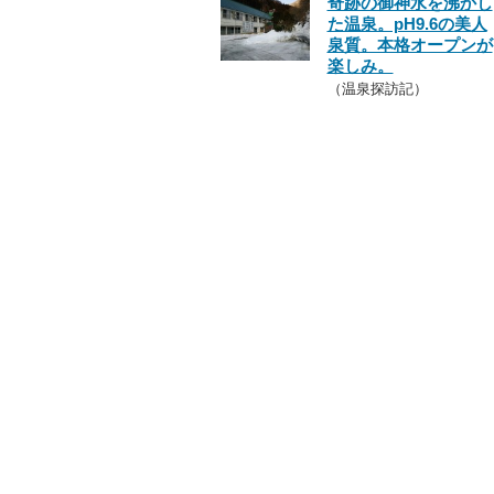
奇跡の御神水を沸かし
た温泉。pH9.6の美人
泉質。本格オープンが
楽しみ。
（温泉探訪記）