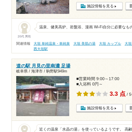
施設情報を見る
温泉、健美高炉、岩盤浴、漫画 Wi-Fi自分に必要な
20代 男性
関連情報
大垣 単純温泉・単純泉
大垣 美肌の湯
大垣 カップル
大垣
西大垣駅
道の駅 月見の里南濃 足湯
岐阜県 / 海津市 /
駒野駅949m
■営業時間 9:00～17:00
■入浴料 0円～
3.3 点
/ 
施設情報を見る
近くの温泉「水晶の湯」を使っているようです。 高