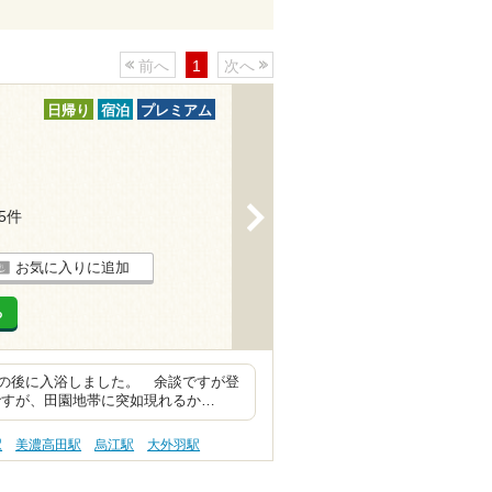
前へ
1
次へ
日帰り
宿泊
プレミアム
>
65件
お気に入りに追加
る
の後に入浴しました。 余談ですが登
ですが、田園地帯に突如現れるか…
駅
美濃高田駅
烏江駅
大外羽駅