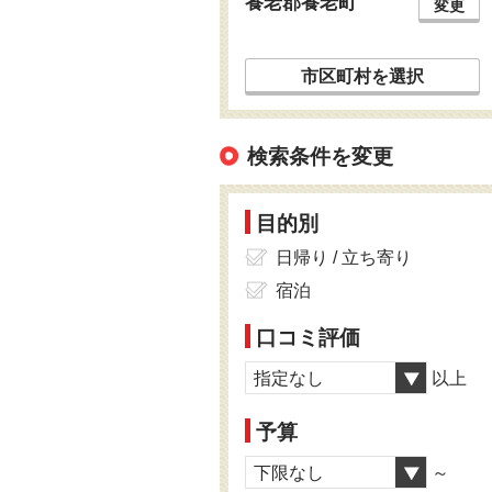
養老郡養老町
変更
市区町村を選択
検索条件を変更
目的別
日帰り / 立ち寄り
宿泊
口コミ評価
指定なし
以上
予算
下限なし
～