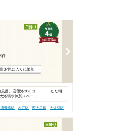
日帰り
>
26件
お気に入りに追加
いお風呂、岩盤浴サイコー！ ただ朝
方が大浴場や休憩スペー…
美濃青柳駅
友江駅
西大垣駅
大外羽駅
日帰り