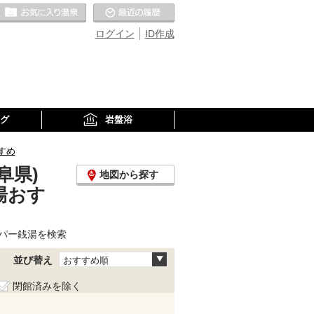
お気に入りの温泉
最近の履歴
ログイン
ID作成
グ
岩盤浴
すめ
阜県)
地図から探す
湯おす
パー銭湯を検索
並び替え
おすすめ順
閉館済みを除く