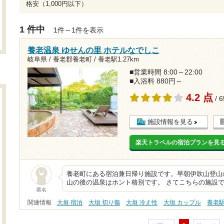
格安（1,000円以下）
1 件中
1件～1件を表示
養老温泉 ゆせんの里 ホテルなでしこ
岐阜県 / 養老郡養老町 /
養老駅1.27km
■営業時間 8:00～22:00
■入浴料 880円～
4.2 点
/ 
施設情報を見る
楽天トラベルの宿泊プランを見
養老町にある宿泊兼日帰り施設です。早朝伊吹山登山
山の後の温泉はホント格別です。 さてこちらの施設
匿名
関連情報
大垣 宿泊
大垣 切り傷
大垣 冷え性
大垣 カップル
養老