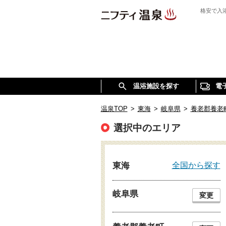
格安で入
温浴施設を探す
電
温泉TOP
>
東海
>
岐阜県
>
養老郡養老
選択中のエリア
全国から探す
東海
岐阜県
変更