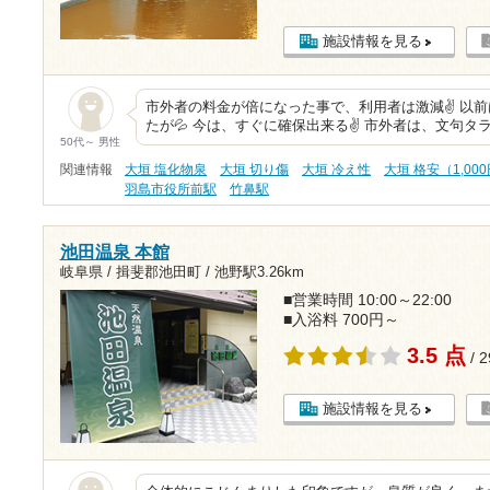
施設情報を見る
市外者の料金が倍になった事で、利用者は激減✌️ 以
たが💦 今は、すぐに確保出来る✌️ 市外者は、文句タラタラ
50代～ 男性
関連情報
大垣 塩化物泉
大垣 切り傷
大垣 冷え性
大垣 格安（1,00
羽島市役所前駅
竹鼻駅
池田温泉 本館
岐阜県 / 揖斐郡池田町 /
池野駅3.26km
■営業時間 10:00～22:00
■入浴料 700円～
3.5 点
/ 
施設情報を見る