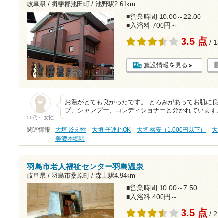
岐阜県 / 揖斐郡池田町 /
池野駅2.61km
■営業時間 10:00～22:00
■入浴料 700円～
3.5 点
/ 
施設情報を見る
お湯がとても良かったです。 とろみがあってお肌に良
プ、シャンプー、コンディショナーと分かれています
50代～ 女性
関連情報
大垣 冷え性
大垣 子連れOK
大垣 格安（1,000円以下）
大
美濃本郷駅
羽島市老人福祉センター羽島温泉
岐阜県 / 羽島市桑原町 /
森上駅4.94km
■営業時間 10:00～7:50
■入浴料 400円～
3.5 点
/ 