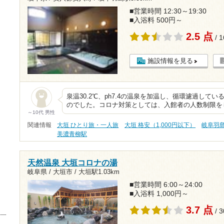
■営業時間 12:30～19:30
■入浴料 500円～
2.5 点
/ 
施設情報を見る
泉温30.2℃、ph7.4の温泉を加温し、循環濾過して
のでした。コロナ対策としては、入館者の人数制限を
～10代 男性
関連情報
大垣 ひとり旅・一人旅
大垣 格安（1,000円以下）
岐阜羽
美濃青柳駅
天然温泉 大垣コロナの湯
岐阜県 / 大垣市 /
大垣駅1.03km
■営業時間 6:00～24:00
■入浴料 1,000円～
3.7 点
/ 