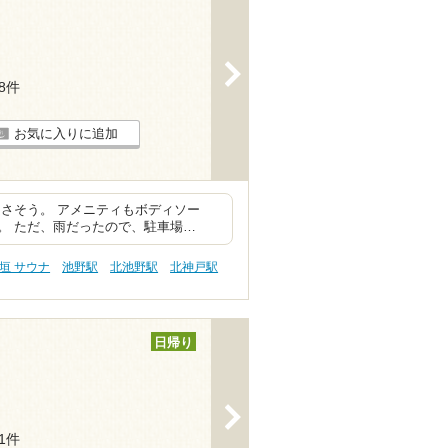
>
18件
お気に入りに追加
さそう。 アメニティもボディソー
。 ただ、雨だったので、駐車場…
垣 サウナ
池野駅
北池野駅
北神戸駅
日帰り
>
21件