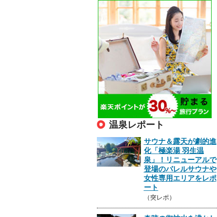
温泉レポート
サウナ＆露天が劇的進
化「極楽湯 羽生温
泉」！リニューアルで
登場のバレルサウナや
女性専用エリアをレポ
ート
（突レポ）