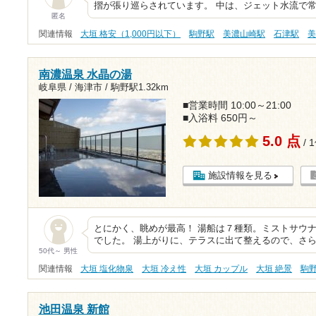
摺が張り巡らされています。 中は、ジェット水流で
匿名
関連情報
大垣 格安（1,000円以下）
駒野駅
美濃山崎駅
石津駅
南濃温泉 水晶の湯
岐阜県 / 海津市 /
駒野駅1.32km
■営業時間 10:00～21:00
■入浴料 650円～
5.0 点
/ 
施設情報を見る
とにかく、眺めが最高！ 湯船は７種類。ミストサウ
でした。 湯上がりに、テラスに出て整えるので、さ
50代～ 男性
関連情報
大垣 塩化物泉
大垣 冷え性
大垣 カップル
大垣 絶景
駒
池田温泉 新館