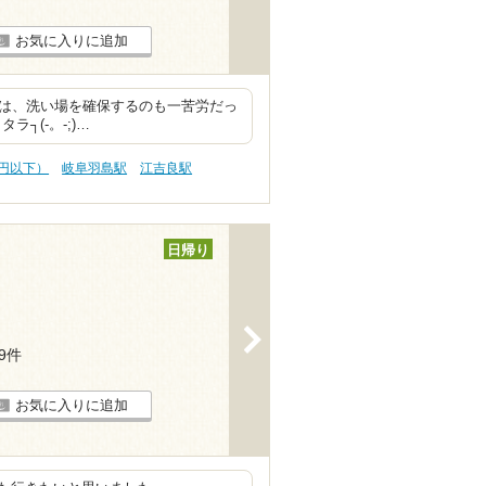
お気に入りに追加
前は、洗い場を確保するのも一苦労だっ
┐(-。-;)…
0円以下）
岐阜羽島駅
江吉良駅
日帰り
>
29件
お気に入りに追加