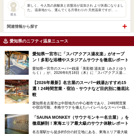
新しく、今人気の炭酸泉と岩盤浴が追加され より快適になりまし
た。 温泉地から、運んでくる月替わりの 天然温泉ですが、…
匿名
関連情報から探す
愛知県のニフティ温泉ニュース
愛知県一宮市に「スパアクアス湯友楽」がオープ
ン！多彩な浴槽やスタジアムサウナを徹底レポート
愛知県一宮市のスーパー銭湯「美彩都 湯友楽（みさとゆう
らく）」が、2026年6月18日（木）に「スパアクアス湯友
楽」としてリニューアルオープン！
【2026年最新】名古屋のスーパー銭湯おすすめ15
この地で30年にわたり愛され続けてきた施設だからこそ、
選！24時間営業・宿泊・サウナなど目的別に徹底比
地元住民をはじめオープンを待ちわびている人も多いのでは
ないでしょうか。
較
老朽化した設備の補修を機に、2年前からじっくり構想を練
ってきたというだけあって、館内の充実度は想像以上。
愛知県名古屋市は中部地方の中心都市であり、24時間営業
以前の4倍に拡張したという露天エリアや10の浴槽、40人収
や宿泊可能、本格サウナを備えたハイレベルなスーパー銭湯
容の巨大なスタジアムサウナに、岩盤浴やリラクゼーション
が密集する激戦区です。
までまるごと楽しめる施設に生まれ変わりました。
「SAUNA MONKEY（サウナモンキー名古屋）」を
そのため、「日々の仕事の疲れを心身ともにリセットした
今回は、全面リニューアルして新しくなった「スパアクアス
徹底解剖！東海エリア最大級のサウナ体験レポート
い」「休日に時間を忘れて1日中ダラダラ過ごしたい」「コ
湯友楽」に一足早くお邪魔して取材してきました！
スパ良く非日常の極上体験を味わいたい」人向けの施設が多
名古屋駅から徒歩約5分の好立地にある、東海エリア最大級
くある点が魅力です！