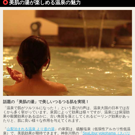
美肌の湯が楽しめる温泉の魅力
話題の「美肌の湯」で美しいつるつる肌を実現！
「温泉で肌がツルツルになった！」という喜びの声は、温泉大国の日本では古
くから多く挙がっています。泉質によって効果は様々ですが、温泉には保湿効
果や殺菌効果があるほかに、古い角質を落としてくれるピーリング効果があっ
たりと、肌に良い様々な作用を与えてくれます。
「
山梨泊まれる温泉 より道の湯
」の泉質は、硫酸塩泉（低張性アルカリ性低温
泉）で、美肌効果が期待できます。神奈川県の「
SpaLibur yokohama（スパリ