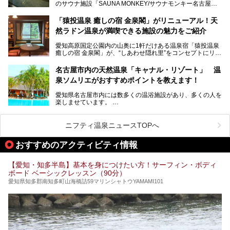
のサウナ施設「SAUNA MONKEY/サウナモンキー名古屋」
をご存じですか？
今回は、名古屋市でおすすめのスーパー銭湯を紹介します。
「名古屋駅周辺ってサウナが少ないよね」という声をよく耳
お好みの温泉施設を見つけて楽しんでくださいね。
「猿投温泉 癒しの宿 金泉閣」がリニューアル！天
にするだけあり、アクセスの良さにも胸が高鳴ります。
然ラドン温泉が満喫できる施設の魅力をご紹介
今回は普段は男性専用となっているパブリックサウナが、女
性専用で公開される『レディースデー』が開催されたので、
愛知高原国定公園内の山奥に1軒だけある温泉宿「猿投温泉
さっそく取材してきました！
癒しの宿 金泉閣」が、“しあわせ隠れ里”をコンセプトにリニ
ューアルオープンします。
名古屋市内の天然温泉「キャナル・リゾート」 温
天然ラドン温泉が堪能できるお風呂や、新設・改装された客
泉ソムリエがおすすめポイントを教えます！
室、地元の食材と温泉水で作られたお料理……。
新しくなった「猿投温泉 癒しの宿 金泉閣」の魅力を丸ごと
愛知県名古屋市内には数多くの温浴施設があり、多くの人を
ご紹介します。
楽しませています。
その中でも今回は「キャナル・リゾート」について、温泉ソ
ムリエの目線で紹介していきます！
ニフティ温泉ニュースTOPへ
名古屋市内にはスーパー銭湯や日帰り温泉が多く、「どこに
行こうかな？」と悩んでしまう方も多いと思います。
おすすめのアクティビティ情報
ぜひこの記事を参考にして「キャナル・リゾート」に出かけ
てみるのはいかがでしょうか？
【愛知・知多半島】基本を身につけたい方！サーフィン・ボディ
ボード ベーシックレッスン（90分）
愛知県知多郡南知多町山海橋詰59マリンシャトウYAMAMI101