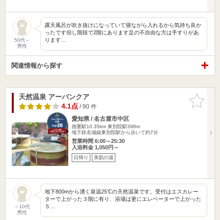
露天風呂が吹き抜けになっていて寝ながら入れるから気持ち良か
ったです但し階段で2階にあります足の不自由な方は手すりがあ
ります…
50代～
男性
関連情報から探す
天然温泉 アーバンクア
お気に入
りに追加
4.1点
/ 90 件
愛知県 / 名古屋市中区
徳重駅10.35km
東別院駅398m
地下鉄名城線東別院駅から歩いて約7分
営業時間 6:00～25:30
入浴料金 1,050円～
日帰り
美肌の湯
地下800mから湧く泉温25℃の天然温泉です。受付はエスカレー
ターで上がった３階に有り、浴場は更にエレベーターで上がった
５…
～10代
男性