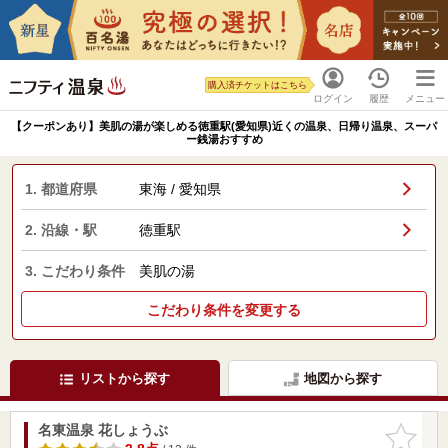
購入済チケットはこちら
ログイン
履歴
メニュー
【クーポンあり】美肌の湯が楽しめる徳重駅(愛知県)近くの温泉、日帰り温泉、スーパ
ー銭湯おすすめ
1. 都道府県
東海 / 愛知県
2. 沿線・駅
徳重駅
3. こだわり条件
美肌の湯
こだわり条件を変更する
リストから探す
地図から探す
名東温泉 花しょうぶ
お気に入
りに追加