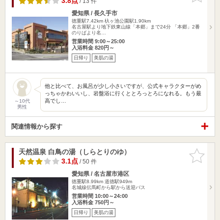
3.8点
/ 13 件
愛知県 / 長久手市
徳重駅7.42km
杁ヶ池公園駅1.90km
名古屋駅より地下鉄東山線「本郷」まで24分 「本郷」2番
のりばより名…
営業時間 9:00～25:00
入浴料金 820円～
日帰り
美肌の湯
他と比べて、お風呂が少し小さいですが、公式キャラクターがめ
っちゃかわいいし、岩盤浴に行くととろっとろになれる。もう最
高でし…
～10代
男性
関連情報から探す
天然温泉 白鳥の湯（しらとりのゆ）
お気に入
りに追加
3.1点
/ 50 件
愛知県 / 名古屋市港区
徳重駅8.99km
道徳駅949m
名城線伝馬町から駅から送迎バス
営業時間 10:00～24:00
入浴料金 750円～
日帰り
美肌の湯