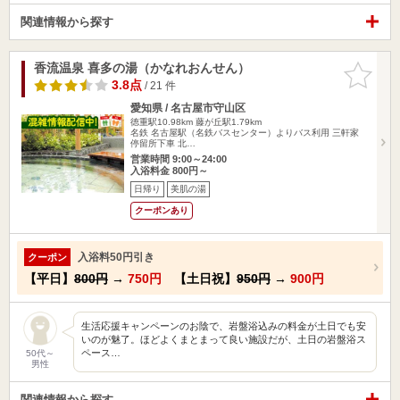
関連情報から探す
香流温泉 喜多の湯（かなれおんせん）
お気に入
りに追加
3.8点
/ 21 件
愛知県 / 名古屋市守山区
徳重駅10.98km
藤が丘駅1.79km
名鉄 名古屋駅（名鉄バスセンター）よりバス利用 三軒家
停留所下車 北…
営業時間 9:00～24:00
入浴料金 800円～
日帰り
美肌の湯
クーポンあり
入浴料50円引き
クーポン
【平日】
800円
→
750円
【土日祝】
950円
→
900円
生活応援キャンペーンのお陰で、岩盤浴込みの料金が土日でも安
いのが魅了。ほどよくまとまって良い施設だが、土日の岩盤浴ス
ペース…
50代～
男性
関連情報から探す