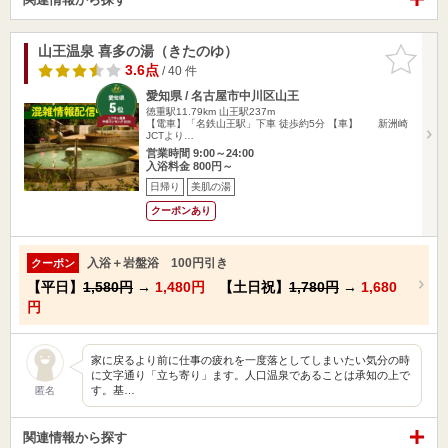
山王温泉 喜多の湯（きたのゆ）
お気に入
りに追加
3.6点
/ 40 件
愛知県 / 名古屋市中川区山王
徳重駅11.79km
山王駅237m
【電車】「名鉄山王駅」下車 徒歩約5分 【車】 新洲崎
JCTより…
営業時間 9:00～24:00
入浴料金 800円～
日帰り
美肌の湯
クーポンあり
入浴＋岩盤浴 100円引き
クーポン
【平日】
1,580円
→
1,480円
【土日祝】
1,780円
→
1,680
円
家に戻るより前に仕事の疲れを一度落としてしまいたい気分の時
に文字通り「立ち寄り」ます。人口温泉であることは承知の上で
す。基…
匿名
関連情報から探す