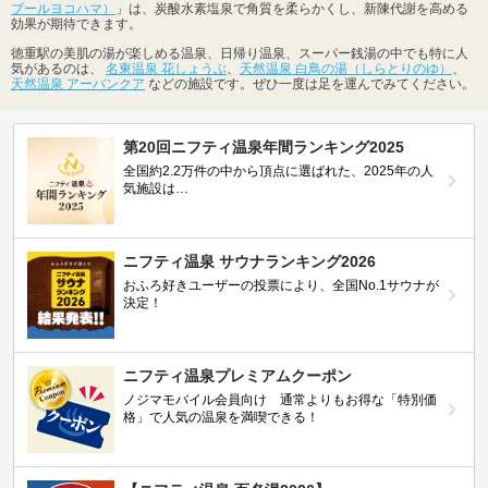
ブールヨコハマ）
」は、炭酸水素塩泉で角質を柔らかくし、新陳代謝を高める
効果が期待できます。
徳重駅の美肌の湯が楽しめる温泉、日帰り温泉、スーパー銭湯の中でも特に人
気があるのは、
名東温泉 花しょうぶ
、
天然温泉 白鳥の湯（しらとりのゆ）
、
天然温泉 アーバンクア
などの施設です。ぜひ一度は足を運んでみてください。
第20回ニフティ温泉年間ランキング2025
全国約2.2万件の中から頂点に選ばれた、2025年の人
気施設は…
ニフティ温泉 サウナランキング2026
おふろ好きユーザーの投票により、全国No.1サウナが
決定！
ニフティ温泉プレミアムクーポン
ノジマモバイル会員向け 通常よりもお得な「特別価
格」で人気の温泉を満喫できる！