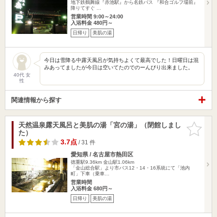
地下鉄鶴舞線『赤池駅』から名鉄バス 『和合ゴルフ場前』
降りてすぐ …
営業時間 9:00～24:00
入浴料金 480円～
日帰り
美肌の湯
今日は雪降る中露天風呂が気持ちよくて最高でした！日曜日は混
みあってましたが今日は空いてたのでのーんびり出来ました。
40代 女
性
関連情報から探す
天然温泉露天風呂と美肌の湯「宮の湯」（閉館しまし
お気に入
た）
りに追加
3.7点
/ 31 件
愛知県 / 名古屋市熱田区
徳重駅9.36km
金山駅1.06km
「金山総合駅」より市バス12・14・16系統にて「池内
町」下車（乗車…
営業時間
入浴料金 680円～
日帰り
美肌の湯