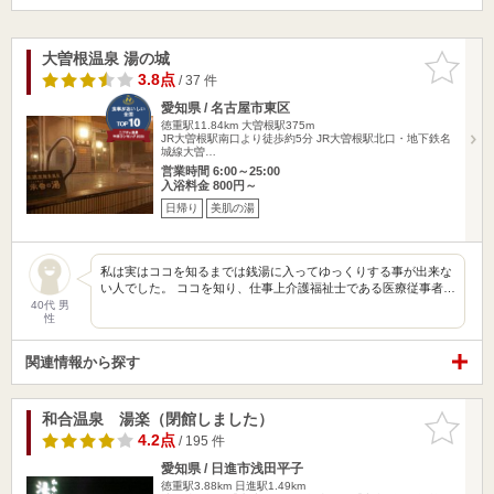
大曽根温泉 湯の城
お気に入
りに追加
3.8点
/ 37 件
愛知県 / 名古屋市東区
徳重駅11.84km
大曽根駅375m
JR大曽根駅南口より徒歩約5分 JR大曽根駅北口・地下鉄名
城線大曽…
営業時間 6:00～25:00
入浴料金 800円～
日帰り
美肌の湯
私は実はココを知るまでは銭湯に入ってゆっくりする事が出来な
い人でした。 ココを知り、仕事上介護福祉士である医療従事者…
40代 男
性
関連情報から探す
和合温泉 湯楽（閉館しました）
お気に入
りに追加
4.2点
/ 195 件
愛知県 / 日進市浅田平子
徳重駅3.88km
日進駅1.49km