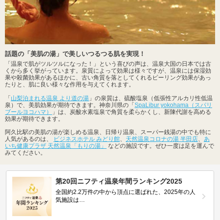
話題の「美肌の湯」で美しいつるつる肌を実現！
「温泉で肌がツルツルになった！」という喜びの声は、温泉大国の日本では古
くから多く挙がっています。泉質によって効果は様々ですが、温泉には保湿効
果や殺菌効果があるほかに、古い角質を落としてくれるピーリング効果があっ
たりと、肌に良い様々な作用を与えてくれます。
「
山梨泊まれる温泉 より道の湯
」の泉質は、硫酸塩泉（低張性アルカリ性低温
泉）で、美肌効果が期待できます。神奈川県の「
SpaLibur yokohama（スパリ
ブールヨコハマ）
」は、炭酸水素塩泉で角質を柔らかくし、新陳代謝を高める
効果が期待できます。
阿久比駅の美肌の湯が楽しめる温泉、日帰り温泉、スーパー銭湯の中でも特に
人気があるのは、
ビジネスホテル みどり館
、
天然温泉コロナの湯 半田店
、
あ
いち健康プラザ 天然温泉「もりの湯」
などの施設です。ぜひ一度は足を運んで
みてください。
第20回ニフティ温泉年間ランキング2025
全国約2.2万件の中から頂点に選ばれた、2025年の人
気施設は…