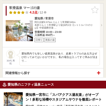
常滑温泉 マーゴの湯
お気に入
りに追加
4.2点
/ 12 件
愛知県 / 常滑市
阿久比駅9.97km
りんくう常滑駅348m
名鉄りんくう常滑駅より徒歩約1分【シャトルバスのり
ば】中部国際空港 …
営業時間 10:00～23:00
入浴料金 850円～
日帰り
美肌の湯
愛知県内でも珍しい硫黄温泉があり、皮膚トラブルのある方はぜ
ひ行ってみてはいかがですか。 私の場合は入ってすぐ痒みが治ま
り…
30代 男
性
関連情報から探す
愛知県のニフティ温泉ニュース
愛知県一宮市に「スパアクアス湯友楽」がオープ
ン！多彩な浴槽やスタジアムサウナを徹底レポート