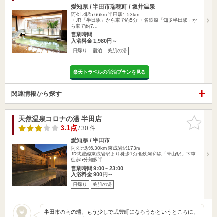
愛知県 / 半田市瑞穂町 / 坂井温泉
阿久比駅5.66km
半田駅1.53km
・JR「半田駅」から車で約5分 ・名鉄線「知多半田駅」か
ら車で約7…
営業時間
入浴料金 1,980円～
日帰り
宿泊
美肌の湯
楽天トラベルの宿泊プランを見る
関連情報から探す
天然温泉コロナの湯 半田店
お気に入
りに追加
3.1点
/ 30 件
愛知県 / 半田市
阿久比駅6.30km
東成岩駅173m
JR武豊線東成岩駅より徒歩1分名鉄河和線「青山駅」下車
徒歩5分知多半…
営業時間 9:00～23:00
入浴料金 900円～
日帰り
美肌の湯
半田市の南の端、もう少しで武豊町になろうかというところに、