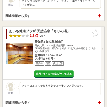
パチンコ店を中心としたアミューズメント施設「コロナワール
ド」があ…
匿名
関連情報から探す
あいち健康プラザ 天然温泉「もりの湯」
お気に入
りに追加
3.3点
/ 21 件
愛知県 / 知多郡東浦町
阿久比駅7.52km
尾張森岡駅1.91km
JR東海道本線大府駅から知多バスげんきの郷行きで12分、
あいち健康プ…
営業時間 11:00～21:00
入浴料金 650円～
日帰り
宿泊
美肌の湯
楽天トラベルの宿泊プランを見る
とてもヌルヌルで知多半島では一番いいと思います。
匿名
関連情報から探す