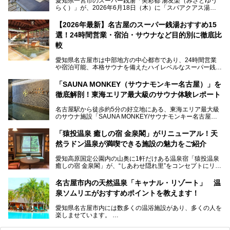
愛知県一宮市のスーパー銭湯「美彩都 湯友楽（みさとゆう
らく）」が、2026年6月18日（木）に「スパアクアス湯友
楽」としてリニューアルオープン！
【2026年最新】名古屋のスーパー銭湯おすすめ15
この地で30年にわたり愛され続けてきた施設だからこそ、
選！24時間営業・宿泊・サウナなど目的別に徹底比
地元住民をはじめオープンを待ちわびている人も多いのでは
ないでしょうか。
較
老朽化した設備の補修を機に、2年前からじっくり構想を練
ってきたというだけあって、館内の充実度は想像以上。
愛知県名古屋市は中部地方の中心都市であり、24時間営業
以前の4倍に拡張したという露天エリアや10の浴槽、40人収
や宿泊可能、本格サウナを備えたハイレベルなスーパー銭湯
容の巨大なスタジアムサウナに、岩盤浴やリラクゼーション
が密集する激戦区です。
までまるごと楽しめる施設に生まれ変わりました。
「SAUNA MONKEY（サウナモンキー名古屋）」を
そのため、「日々の仕事の疲れを心身ともにリセットした
今回は、全面リニューアルして新しくなった「スパアクアス
徹底解剖！東海エリア最大級のサウナ体験レポート
い」「休日に時間を忘れて1日中ダラダラ過ごしたい」「コ
湯友楽」に一足早くお邪魔して取材してきました！
スパ良く非日常の極上体験を味わいたい」人向けの施設が多
名古屋駅から徒歩約5分の好立地にある、東海エリア最大級
くある点が魅力です！
のサウナ施設「SAUNA MONKEY/サウナモンキー名古屋」
をご存じですか？
今回は、名古屋市でおすすめのスーパー銭湯を紹介します。
「名古屋駅周辺ってサウナが少ないよね」という声をよく耳
お好みの温泉施設を見つけて楽しんでくださいね。
「猿投温泉 癒しの宿 金泉閣」がリニューアル！天
にするだけあり、アクセスの良さにも胸が高鳴ります。
然ラドン温泉が満喫できる施設の魅力をご紹介
今回は普段は男性専用となっているパブリックサウナが、女
性専用で公開される『レディースデー』が開催されたので、
愛知高原国定公園内の山奥に1軒だけある温泉宿「猿投温泉
さっそく取材してきました！
癒しの宿 金泉閣」が、“しあわせ隠れ里”をコンセプトにリニ
ューアルオープンします。
名古屋市内の天然温泉「キャナル・リゾート」 温
天然ラドン温泉が堪能できるお風呂や、新設・改装された客
泉ソムリエがおすすめポイントを教えます！
室、地元の食材と温泉水で作られたお料理……。
新しくなった「猿投温泉 癒しの宿 金泉閣」の魅力を丸ごと
愛知県名古屋市内には数多くの温浴施設があり、多くの人を
ご紹介します。
楽しませています。
その中でも今回は「キャナル・リゾート」について、温泉ソ
ムリエの目線で紹介していきます！