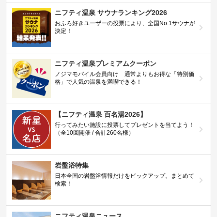
ニフティ温泉 サウナランキング2026
おふろ好きユーザーの投票により、全国No.1サウナが
決定！
ニフティ温泉プレミアムクーポン
ノジマモバイル会員向け 通常よりもお得な「特別価
格」で人気の温泉を満喫できる！
【ニフティ温泉 百名湯2026】
行ってみたい施設に投票してプレゼントを当てよう！
（全10回開催 / 合計260名様）
岩盤浴特集
日本全国の岩盤浴情報だけをピックアップ。まとめて
検索！
ニフティ温泉ニュース