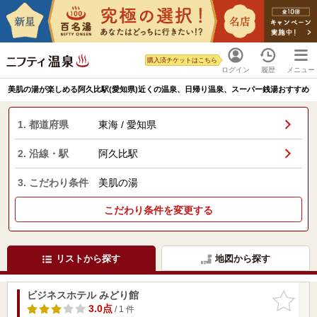
購入済チケットはこちら
ログイン
履歴
メニュー
美肌の湯が楽しめる阿久比駅(愛知県)近くの温泉、日帰り温泉、スーパー銭湯おすすめ
1. 都道府県
東海 / 愛知県
2. 沿線・駅
阿久比駅
3. こだわり条件
美肌の湯
こだわり条件を変更する
リストから探す
地図から探す
ビジネスホテル みどり館
お気に入
りに追加
3.0点
/ 1 件