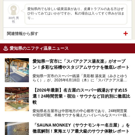
愛知県内でも珍しい硫黄温泉があり、皮膚トラブルのある方はぜ
ひ行ってみてはいかがですか。 私の場合は入ってすぐ痒みが治ま
り…
30代 男
性
関連情報から探す
愛知県のニフティ温泉ニュース
愛知県一宮市に「スパアクアス湯友楽」がオープ
ン！多彩な浴槽やスタジアムサウナを徹底レポート
愛知県一宮市のスーパー銭湯「美彩都 湯友楽（みさとゆう
らく）」が、2026年6月18日（木）に「スパアクアス湯友
楽」としてリニューアルオープン！
【2026年最新】名古屋のスーパー銭湯おすすめ15
この地で30年にわたり愛され続けてきた施設だからこそ、
選！24時間営業・宿泊・サウナなど目的別に徹底比
地元住民をはじめオープンを待ちわびている人も多いのでは
ないでしょうか。
較
老朽化した設備の補修を機に、2年前からじっくり構想を練
ってきたというだけあって、館内の充実度は想像以上。
愛知県名古屋市は中部地方の中心都市であり、24時間営業
以前の4倍に拡張したという露天エリアや10の浴槽、40人収
や宿泊可能、本格サウナを備えたハイレベルなスーパー銭湯
容の巨大なスタジアムサウナに、岩盤浴やリラクゼーション
が密集する激戦区です。
までまるごと楽しめる施設に生まれ変わりました。
「SAUNA MONKEY（サウナモンキー名古屋）」を
そのため、「日々の仕事の疲れを心身ともにリセットした
今回は、全面リニューアルして新しくなった「スパアクアス
徹底解剖！東海エリア最大級のサウナ体験レポート
い」「休日に時間を忘れて1日中ダラダラ過ごしたい」「コ
湯友楽」に一足早くお邪魔して取材してきました！