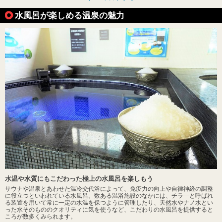
水風呂が楽しめる温泉の魅力
水温や水質にもこだわった極上の水風呂を楽しもう
サウナや温泉とあわせた温冷交代浴によって、免疫力の向上や自律神経の調整
に役立つといわれている水風呂。数ある温浴施設のなかには、チラ―と呼ばれ
る装置を用いて常に一定の水温を保つように管理したり、天然水やナノ水とい
った水そのもののクオリティに気を使うなど、こだわりの水風呂を提供すると
ころが数多くみられます。