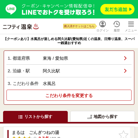
購入済チケットはこちら
ログイン
履歴
メニュー
【クーポンあり】水風呂が楽しめる阿久比駅(愛知県)近くの温泉、日帰り温泉、スーパ
ー銭湯おすすめ
1. 都道府県
東海 / 愛知県
2. 沿線・駅
阿久比駅
3. こだわり条件
水風呂
こだわり条件を変更する
リストから探す
地図から探す
まるは ごんぎつねの湯
お気に入
りに追加