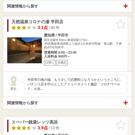
関連情報から探す
天然温泉コロナの湯 半田店
お気に入
りに追加
3.1点
/ 30 件
愛知県 / 半田市
阿久比駅6.30km
東成岩駅173m
JR武豊線東成岩駅より徒歩1分名鉄河和線「青山駅」下車
徒歩5分知多半…
営業時間 9:00～23:00
入浴料金 900円～
日帰り
水風呂
半田市の南の端、もう少しで武豊町になろうかというところに、
パチンコ店を中心としたアミューズメント施設「コロナワール
ド」があ…
匿名
関連情報から探す
スーパー銭湯レッツ高浜
お気に入
りに追加
3.9点
/ 13 件