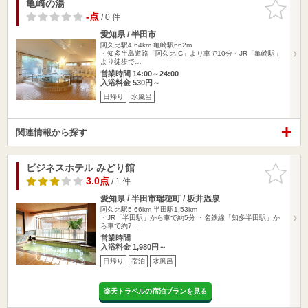
亀崎の湯
お気に入
りに追加
-点
/ 0 件
愛知県 / 半田市
阿久比駅4.64km
亀崎駅662m
・知多半島道路「阿久比IC」より車で10分・JR「亀崎駅」
より徒歩で…
営業時間 14:00～24:00
入浴料金 530円～
日帰り
水風呂
関連情報から探す
ビジネスホテル みどり館
お気に入
りに追加
3.0点
/ 1 件
愛知県 / 半田市瑞穂町 / 坂井温泉
阿久比駅5.66km
半田駅1.53km
・JR「半田駅」から車で約5分 ・名鉄線「知多半田駅」か
ら車で約7…
営業時間
入浴料金 1,980円～
日帰り
宿泊
水風呂
楽天トラベルの宿泊プランを見る