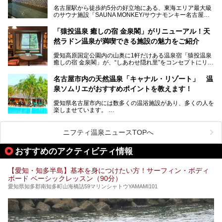
スパ良く非日常の極上体験を味わいたい」人向けの施設が多
名古屋駅から徒歩約5分の好立地にある、東海エリア最大級
くある点が魅力です！
のサウナ施設「SAUNA MONKEY/サウナモンキー名古屋」
をご存じですか？
今回は、名古屋市でおすすめのスーパー銭湯を紹介します。
「名古屋駅周辺ってサウナが少ないよね」という声をよく耳
お好みの温泉施設を見つけて楽しんでくださいね。
「猿投温泉 癒しの宿 金泉閣」がリニューアル！天
にするだけあり、アクセスの良さにも胸が高鳴ります。
然ラドン温泉が満喫できる施設の魅力をご紹介
今回は普段は男性専用となっているパブリックサウナが、女
性専用で公開される『レディースデー』が開催されたので、
愛知高原国定公園内の山奥に1軒だけある温泉宿「猿投温泉
さっそく取材してきました！
癒しの宿 金泉閣」が、“しあわせ隠れ里”をコンセプトにリニ
ューアルオープンします。
名古屋市内の天然温泉「キャナル・リゾート」 温
天然ラドン温泉が堪能できるお風呂や、新設・改装された客
泉ソムリエがおすすめポイントを教えます！
室、地元の食材と温泉水で作られたお料理……。
新しくなった「猿投温泉 癒しの宿 金泉閣」の魅力を丸ごと
愛知県名古屋市内には数多くの温浴施設があり、多くの人を
ご紹介します。
楽しませています。
その中でも今回は「キャナル・リゾート」について、温泉ソ
ムリエの目線で紹介していきます！
ニフティ温泉ニュースTOPへ
名古屋市内にはスーパー銭湯や日帰り温泉が多く、「どこに
行こうかな？」と悩んでしまう方も多いと思います。
おすすめのアクティビティ情報
ぜひこの記事を参考にして「キャナル・リゾート」に出かけ
てみるのはいかがでしょうか？
【愛知・知多半島】基本を身につけたい方！サーフィン・ボディ
ボード ベーシックレッスン（90分）
愛知県知多郡南知多町山海橋詰59マリンシャトウYAMAMI101