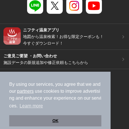
ニフティ温泉アプリ
地図から温泉検索！お得な限定クーポンも！
今すぐダウンロード！
ご意見ご要望 ・お問い合わせ
施設データの新規追加や修正依頼もこちらから
スマートフォン
/
PC
加盟店募集（資料請求）
広告出稿のご案内
By using our services, you agree that we and
our
partners
use cookies to improve advertisi
利用規約
ライフスタイルMEMBERS+規約
ng and enhance your experience on our servi
特定商取引法に基づく表記
ヘルプ
採用情報
ces.
Learn more
運営会社
個人情報保護ポリシー
©NIFTY Lifestyle Co., Ltd.
OK