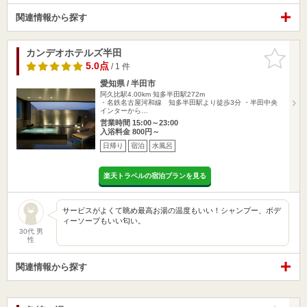
関連情報から探す
カンデオホテルズ半田
お気に入
りに追加
5.0点
/ 1 件
愛知県 / 半田市
阿久比駅4.00km
知多半田駅272m
・名鉄名古屋河和線 知多半田駅より徒歩3分 ・半田中央
インターから…
営業時間 15:00～23:00
入浴料金 800円～
日帰り
宿泊
水風呂
楽天トラベルの宿泊プランを見る
サービスがよくて眺め最高お湯の温度もいい！シャンプー、ボデ
ィーソープもいい匂い。
30代 男
性
関連情報から探す