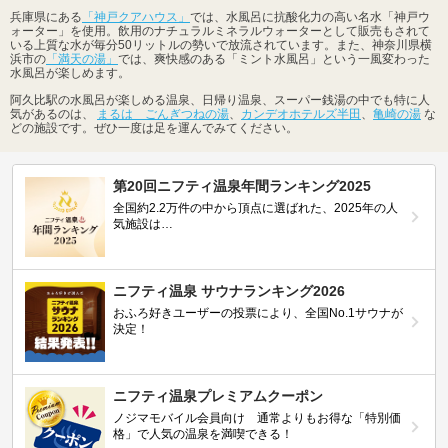
兵庫県にある
「神戸クアハウス」
では、水風呂に抗酸化力の高い名水「神戸ウ
ォーター」を使用。飲用のナチュラルミネラルウォーターとして販売もされて
いる上質な水が毎分50リットルの勢いで放流されています。また、神奈川県横
浜市の
「満天の湯」
では、爽快感のある「ミント水風呂」という一風変わった
水風呂が楽しめます。
阿久比駅の水風呂が楽しめる温泉、日帰り温泉、スーパー銭湯の中でも特に人
気があるのは、
まるは ごんぎつねの湯
、
カンデオホテルズ半田
、
亀崎の湯
な
どの施設です。ぜひ一度は足を運んでみてください。
第20回ニフティ温泉年間ランキング2025
全国約2.2万件の中から頂点に選ばれた、2025年の人
気施設は…
ニフティ温泉 サウナランキング2026
おふろ好きユーザーの投票により、全国No.1サウナが
決定！
ニフティ温泉プレミアムクーポン
ノジマモバイル会員向け 通常よりもお得な「特別価
格」で人気の温泉を満喫できる！