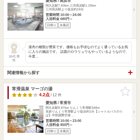
愛知県 / 高浜市
阿久比駅7.63km
三河高浜駅1.20km
三河高浜駅より徒歩約19分
営業時間 10:00～24:00
入浴料金 680円～
日帰り
水風呂
湯舟の種類が豊富です。価格もお手頃なのでよく通っているお気
に入りの施設です。 話題のロウリュウもやっているようなので、
今度…
30代 男
性
関連情報から探す
常滑温泉 マーゴの湯
お気に入
りに追加
4.2点
/ 12 件
愛知県 / 常滑市
阿久比駅9.97km
りんくう常滑駅348m
名鉄りんくう常滑駅より徒歩約1分【シャトルバスのり
ば】中部国際空港 …
営業時間 10:00～23:00
入浴料金 850円～
日帰り
水風呂