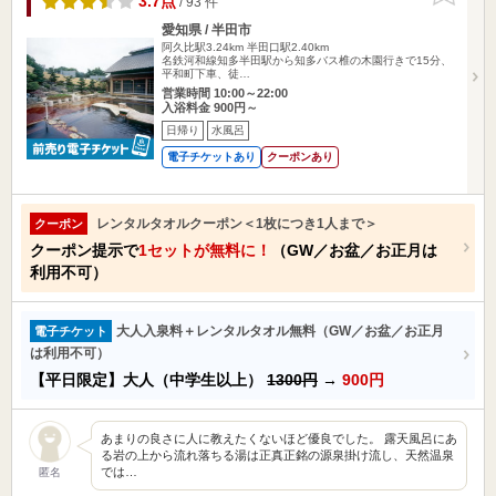
3.7点
/ 93 件
愛知県 / 半田市
阿久比駅3.24km
半田口駅2.40km
名鉄河和線知多半田駅から知多バス椎の木園行きで15分、
平和町下車、徒…
営業時間 10:00～22:00
入浴料金 900円～
日帰り
水風呂
電子チケットあり
クーポンあり
レンタルタオルクーポン＜1枚につき1人まで＞
クーポン
クーポン提示で
1セットが無料に！
（GW／お盆／お正月は
利用不可）
大人入泉料＋レンタルタオル無料（GW／お盆／お正月
電子チケット
は利用不可）
【平日限定】大人（中学生以上）
1300円
→
900円
あまりの良さに人に教えたくないほど優良でした。 露天風呂にあ
る岩の上から流れ落ちる湯は正真正銘の源泉掛け流し、天然温泉
では…
匿名