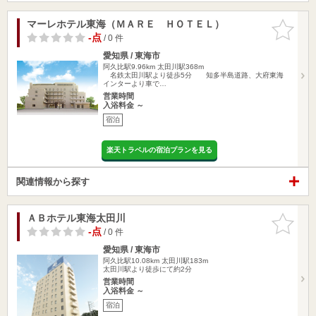
マーレホテル東海（ＭＡＲＥ ＨＯＴＥＬ）
お気に入
りに追加
-点
/ 0 件
愛知県 / 東海市
阿久比駅9.96km
太田川駅368m
名鉄太田川駅より徒歩5分 知多半島道路、大府東海
インターより車で…
営業時間
入浴料金 ～
宿泊
楽天トラベルの宿泊プランを見る
関連情報から探す
ＡＢホテル東海太田川
お気に入
りに追加
-点
/ 0 件
愛知県 / 東海市
阿久比駅10.08km
太田川駅183m
太田川駅より徒歩にて約2分
営業時間
入浴料金 ～
宿泊