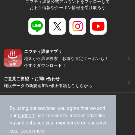
ニフティ温泉公式アカウントをフォローして
おトク情報やクーポン情報を受け取ろう
ニフティ温泉アプリ
地図から温泉検索！お得な限定クーポンも！
今すぐダウンロード！
ご意見ご要望 ・お問い合わせ
施設データの新規追加や修正依頼もこちらから
スマートフォン
/
PC
加盟店募集（資料請求）
広告出稿のご案内
By using our services, you agree that we and
our
partners
use cookies to improve advertisi
利用規約
ライフスタイルMEMBERS+規約
ng and enhance your experience on our servi
特定商取引法に基づく表記
ヘルプ
採用情報
ces.
Learn more
運営会社
個人情報保護ポリシー