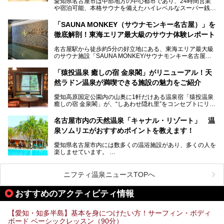
愛知県名古屋市は中部地方の中心都市であり、24時間営業
以前の4倍に拡張したという露天エリアや10の浴槽、40人収
や宿泊可能、本格サウナを備えたハイレベルなスーパー銭湯
容の巨大なスタジアムサウナに、岩盤浴やリラクゼーション
が密集する激戦区です。
までまるごと楽しめる施設に生まれ変わりました。
「SAUNA MONKEY（サウナモンキー名古屋）」を
そのため、「日々の仕事の疲れを心身ともにリセットした
今回は、全面リニューアルして新しくなった「スパアクアス
徹底解剖！東海エリア最大級のサウナ体験レポート
い」「休日に時間を忘れて1日中ダラダラ過ごしたい」「コ
湯友楽」に一足早くお邪魔して取材してきました！
スパ良く非日常の極上体験を味わいたい」人向けの施設が多
名古屋駅から徒歩約5分の好立地にある、東海エリア最大級
くある点が魅力です！
のサウナ施設「SAUNA MONKEY/サウナモンキー名古屋」
をご存じですか？
今回は、名古屋市でおすすめのスーパー銭湯を紹介します。
「名古屋駅周辺ってサウナが少ないよね」という声をよく耳
お好みの温泉施設を見つけて楽しんでくださいね。
「猿投温泉 癒しの宿 金泉閣」がリニューアル！天
にするだけあり、アクセスの良さにも胸が高鳴ります。
然ラドン温泉が満喫できる施設の魅力をご紹介
今回は普段は男性専用となっているパブリックサウナが、女
性専用で公開される『レディースデー』が開催されたので、
愛知高原国定公園内の山奥に1軒だけある温泉宿「猿投温泉
さっそく取材してきました！
癒しの宿 金泉閣」が、“しあわせ隠れ里”をコンセプトにリニ
ューアルオープンします。
名古屋市内の天然温泉「キャナル・リゾート」 温
天然ラドン温泉が堪能できるお風呂や、新設・改装された客
泉ソムリエがおすすめポイントを教えます！
室、地元の食材と温泉水で作られたお料理……。
新しくなった「猿投温泉 癒しの宿 金泉閣」の魅力を丸ごと
愛知県名古屋市内には数多くの温浴施設があり、多くの人を
ご紹介します。
楽しませています。
その中でも今回は「キャナル・リゾート」について、温泉ソ
ムリエの目線で紹介していきます！
ニフティ温泉ニュースTOPへ
名古屋市内にはスーパー銭湯や日帰り温泉が多く、「どこに
行こうかな？」と悩んでしまう方も多いと思います。
おすすめのアクティビティ情報
ぜひこの記事を参考にして「キャナル・リゾート」に出かけ
てみるのはいかがでしょうか？
【愛知・知多半島】基本を身につけたい方！サーフィン・ボディ
ボード ベーシックレッスン（90分）