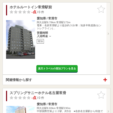
ホテルルートイン常滑駅前
お気に入
りに追加
-点
/ 0 件
愛知県 / 常滑市
阿久比駅8.78km
常滑駅173m
電車：名鉄常滑駅より徒歩約３分/車：知多半島道路(セン
トレアライン)…
営業時間
入浴料金 ～
宿泊
楽天トラベルの宿泊プランを見る
関連情報から探す
スプリングサニーホテル名古屋常滑
お気に入
りに追加
-点
/ 0 件
愛知県 / 常滑市
阿久比駅8.93km
常滑駅230m
中部国際空港より２駅、約5分 ●名鉄名古屋駅から特急で