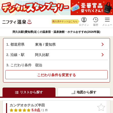
購入済チケットはこちら
ログイン
履歴
メニュー
阿久比駅(愛知県)近くの温泉宿・温泉旅館・ホテルおすすめ(2026年版)
1. 都道府県
東海 / 愛知県
2. 沿線・駅
阿久比駅
3. こだわり条件
宿泊
こだわり条件を変更する
リストから探す
地図から探す
カンデオホテルズ半田
お気に入
りに追加
5.0点
/ 1 件