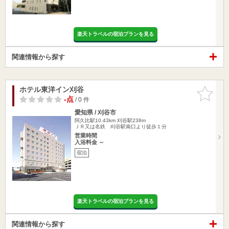
楽天トラベルの宿泊プランを見る
関連情報から探す
ホテル東洋イン刈谷
お気に入
りに追加
-点
/ 0 件
愛知県 / 刈谷市
阿久比駅10.43km
刈谷駅238m
ＪＲ又は名鉄 刈谷駅南口より徒歩１分
営業時間
入浴料金 ～
宿泊
楽天トラベルの宿泊プランを見る
関連情報から探す