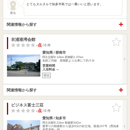
とてもヌルヌルで知多半島では一番いいと思います。
匿名
関連情報から探す
衣浦港湾会館
お気に入
りに追加
-点
/ 0 件
愛知県 / 碧南市
阿久比駅8.10km
碧南駅1.37km
名鉄三河線 碧南駅よりお車にて約５分
営業時間
入浴料金 ～
宿泊
関連情報から探す
ビジネス富士三荘
お気に入
りに追加
-点
/ 0 件
愛知県 / 知多市
阿久比駅8.22km
朝倉駅342m
最寄りの朝倉駅から徒歩5分の好立地。国道247号（西知多
産業道路）朝…