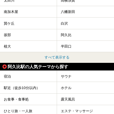
太田川
高横須賀
南加木屋
八幡新田
巽ケ丘
白沢
坂部
阿久比
植大
半田口
すべて表示する
阿久比駅の人気テーマから探す
宿泊
サウナ
駅近（徒歩10分以内）
ホテル
お食事・食事処
露天風呂
ひとり旅・一人旅
エステ・マッサージ