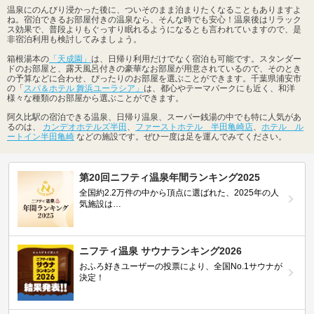
温泉にのんびり浸かった後に、ついそのまま泊まりたくなることもありますよ
ね。宿泊できるお部屋付きの温泉なら、そんな時でも安心！温泉後はリラック
ス効果で、普段よりもぐっすり眠れるようになるとも言われていますので、是
非宿泊利用も検討してみましょう。
箱根湯本の
「天成園」
は、日帰り利用だけでなく宿泊も可能です。スタンダー
ドのお部屋と、露天風呂付きの豪華なお部屋が用意されているので、そのとき
の予算などに合わせ、ぴったりのお部屋を選ぶことができます。千葉県浦安市
の「
スパ＆ホテル 舞浜ユーラシア」
は、都心やテーマパークにも近く、和洋
様々な種類のお部屋から選ぶことができます。
阿久比駅の宿泊できる温泉、日帰り温泉、スーパー銭湯の中でも特に人気があ
るのは、
カンデオホテルズ半田
、
ファーストホテル 半田亀崎店
、
ホテル ル
ートイン半田亀崎
などの施設です。ぜひ一度は足を運んでみてください。
第20回ニフティ温泉年間ランキング2025
全国約2.2万件の中から頂点に選ばれた、2025年の人
気施設は…
ニフティ温泉 サウナランキング2026
おふろ好きユーザーの投票により、全国No.1サウナが
決定！