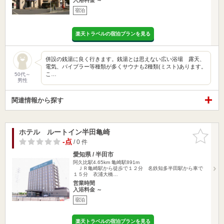
宿泊
楽天トラベルの宿泊プランを見る
併設の銭湯に良く行きます。銭湯とは思えない広い浴場 露天、
電気、バイブラー等種類が多くサウナも2種類(ミスト)あります。
こ…
50代～
男性
関連情報から探す
ホテル ルートイン半田亀崎
お気に入
りに追加
-点
/ 0 件
愛知県 / 半田市
阿久比駅4.65km
亀崎駅891m
ＪＲ亀崎駅から徒歩で１２分 名鉄知多半田駅から車で
１５分 衣浦大橋…
営業時間
入浴料金 ～
宿泊
楽天トラベルの宿泊プランを見る