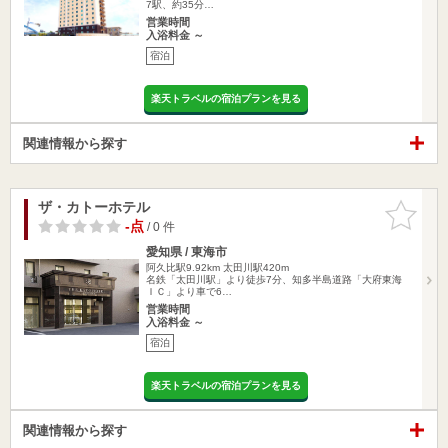
7駅、約35分…
営業時間
入浴料金 ～
宿泊
楽天トラベルの宿泊プランを見る
関連情報から探す
ザ・カトーホテル
お気に入
りに追加
-点
/ 0 件
愛知県 / 東海市
阿久比駅9.92km
太田川駅420m
名鉄「太田川駅」より徒歩7分、知多半島道路「大府東海
ＩＣ」より車で6…
営業時間
入浴料金 ～
宿泊
楽天トラベルの宿泊プランを見る
関連情報から探す