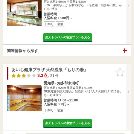
阿久比駅5.66km
半田駅1.53km
・JR「半田駅」から車で約5分 ・名鉄線「知多半田駅」か
ら車で約7…
営業時間
入浴料金 1,980円～
日帰り
宿泊
楽天トラベルの宿泊プランを見る
関連情報から探す
あいち健康プラザ 天然温泉「もりの湯」
お気に入
りに追加
3.3点
/ 21 件
愛知県 / 知多郡東浦町
阿久比駅7.52km
尾張森岡駅1.91km
JR東海道本線大府駅から知多バスげんきの郷行きで12分、
あいち健康プ…
営業時間 11:00～21:00
入浴料金 650円～
日帰り
宿泊
楽天トラベルの宿泊プランを見る