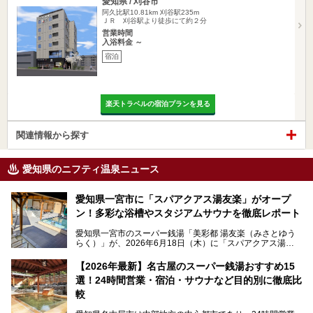
愛知県 / 刈谷市
阿久比駅10.81km
刈谷駅235m
ＪＲ 刈谷駅より徒歩にて約２分
営業時間
入浴料金 ～
宿泊
楽天トラベルの宿泊プランを見る
関連情報から探す
愛知県のニフティ温泉ニュース
愛知県一宮市に「スパアクアス湯友楽」がオープ
ン！多彩な浴槽やスタジアムサウナを徹底レポート
愛知県一宮市のスーパー銭湯「美彩都 湯友楽（みさとゆう
らく）」が、2026年6月18日（木）に「スパアクアス湯友
楽」としてリニューアルオープン！
【2026年最新】名古屋のスーパー銭湯おすすめ15
この地で30年にわたり愛され続けてきた施設だからこそ、
選！24時間営業・宿泊・サウナなど目的別に徹底比
地元住民をはじめオープンを待ちわびている人も多いのでは
ないでしょうか。
較
老朽化した設備の補修を機に、2年前からじっくり構想を練
ってきたというだけあって、館内の充実度は想像以上。