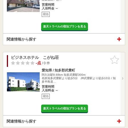
営業時間
入浴料金 ～
宿泊
楽天トラベルの宿泊プランを見る
関連情報から探す
ビジネスホテル こがね荘
お気に入
りに追加
-点
/ 0 件
愛知県 / 知多郡武豊町
阿久比駅8.68km
知多武豊駅300m
名鉄知多武豊駅より徒歩5分 JR武豊駅より徒歩10分 / 知
多半島道…
営業時間
入浴料金 ～
宿泊
楽天トラベルの宿泊プランを見る
関連情報から探す