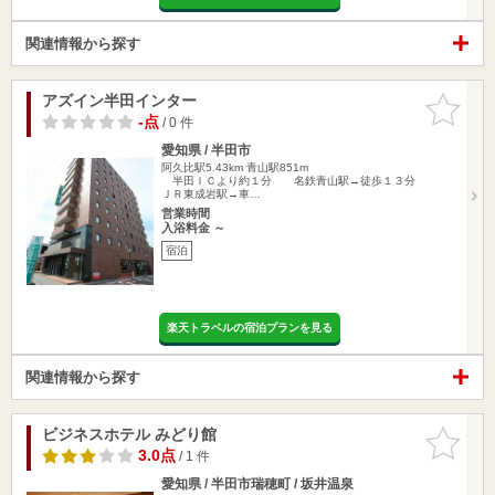
関連情報から探す
アズイン半田インター
お気に入
りに追加
-点
/ 0 件
愛知県 / 半田市
阿久比駅5.43km
青山駅851m
半田ＩＣより約１分 名鉄青山駅→徒歩１３分
ＪＲ東成岩駅→車…
営業時間
入浴料金 ～
宿泊
楽天トラベルの宿泊プランを見る
関連情報から探す
ビジネスホテル みどり館
お気に入
りに追加
3.0点
/ 1 件
愛知県 / 半田市瑞穂町 / 坂井温泉