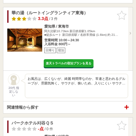
華の湯（ルートイングランティア東海）
お気に入
りに追加
3.3点
/ 3 件
愛知県 / 東海市
阿久比駅10.73km
新日鉄前駅1.05km
■徒歩ルート 新日鉄前駅 / 名鉄常滑線 (1.6km) 約 21…
営業時間 10:00～24:30
入浴料金 800円～
日帰り
宿泊
楽天トラベルの宿泊プランを見る
お風呂は、広くないが、綺麗 時間帯なのか、常連と思われるグル
ープが、雰囲気怖く。サウナが、狭いため、入りにくい サウナ…
20代 指
定しな
い
関連情報から探す
パークホテル刈谷ＱＳ
お気に入
りに追加
-点
/ 0 件