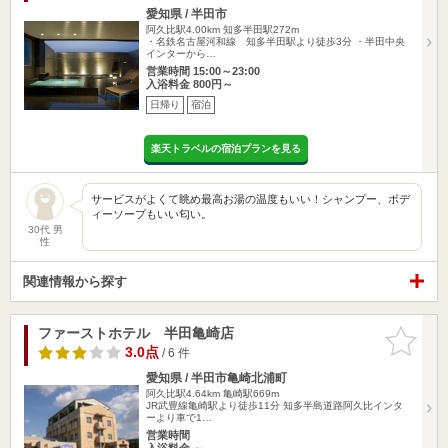
愛知県 / 半田市
阿久比駅4.00km
知多半田駅272m
・名鉄名古屋河和線 知多半田駅より徒歩3分 ・半田中央
インターから…
営業時間 15:00～23:00
入浴料金 800円～
日帰り
宿泊
楽天トラベルの宿泊プランを見る
サービスがよくて眺め最高お湯の温度もいい！シャンプー、ボデ
ィーソープもいい匂い。
30代 男
性
関連情報から探す
ファーストホテル 半田亀崎店
お気に入
りに追加
3.0点
/ 6 件
愛知県 / 半田市亀崎北浦町
阿久比駅4.64km
亀崎駅669m
JR武豊線亀崎駅より徒歩11分 知多半島道路阿久比インタ
ーより車で1…
営業時間
入浴料金 ～