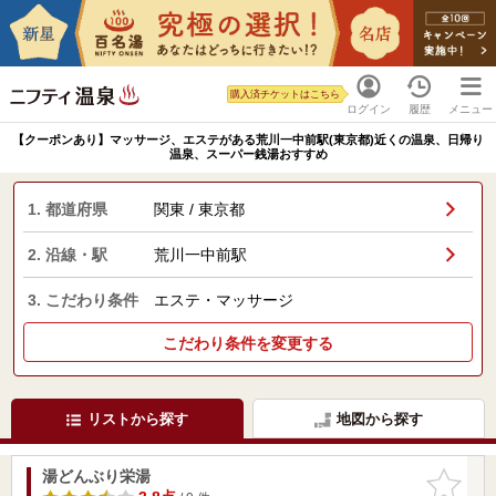
購入済チケットはこちら
ログイン
履歴
メニュー
【クーポンあり】マッサージ、エステがある荒川一中前駅(東京都)近くの温泉、日帰り
温泉、スーパー銭湯おすすめ
1. 都道府県
関東 / 東京都
2. 沿線・駅
荒川一中前駅
3. こだわり条件
エステ・マッサージ
こだわり条件を変更する
リストから探す
地図から探す
湯どんぶり栄湯
お気に入
りに追加