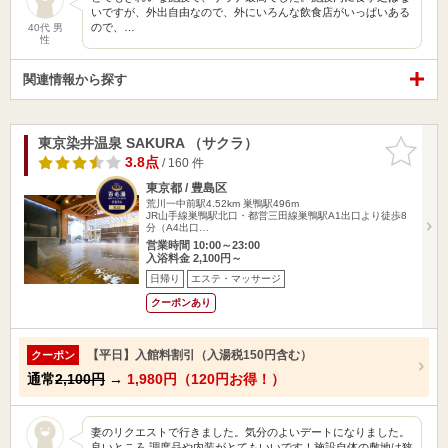
いですが、外出自由なので、外にいろんな飲食店がいっぱいある
ので、…
40代 男
性
関連情報から探す
東京染井温泉 SAKURA （サクラ）
お気に入
りに追加
3.8点
/ 160 件
東京都 / 豊島区
荒川一中前駅4.52km
巣鴨駅496m
JR山手線巣鴨駅北口・都営三田線巣鴨駅A1出口より徒歩8
分（A4出口…
営業時間 10:00～23:00
入浴料金 2,100円～
日帰り
エステ・マッサージ
クーポンあり
【平日】入館料割引（入湯税150円含む）
クーポン
通常
2,100円
→
1,980円（120円お得！）
妻のリクエストで行きました。気分のよいデートになりました。
良いところ 調度品や内装がとてもいいです！施設自体の敷地は狭