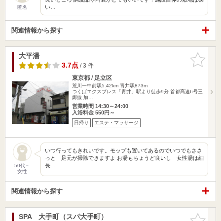
い…
匿名
関連情報から探す
大平湯
お気に入
りに追加
3.7点
/ 3 件
東京都 / 足立区
荒川一中前駅5.42km
青井駅873m
つくばエクスプレス「青井」駅より徒歩9分 首都高速6号三
郷線 加…
営業時間 14:30～24:00
入浴料金 550円～
日帰り
エステ・マッサージ
いつ行ってもきれいです。モップも置いてあるのでいつでもささ
っと 足元が掃除できますよ お湯もちょうど良いし 女性湯は細
長…
50代～
女性
関連情報から探す
SPA 大手町（スパ大手町）
お気に入