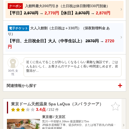
入館料最大200円引き（土日祝は休日割増330円別途）
クーポン
【平日】
2,970円
→
2,770円
【休日】
2,970円
→
2,870円
大人入館割（土日祝は＋330円）（深夜割増料金 あ
電子チケット
り）
【平日、土日祝全日】大人（中学生以上）
2970円
→
2720
円
近くに住んでることが誇らしくなるくらい素敵な施設です。ごは
んもおいしく、お客さんのマナーもよく長い時間楽しめます。岩
盤浴が…
30代 女
性
関連情報から探す
東京ドーム天然温泉 Spa LaQua（スパ ラクーア）
お気に入
りに追加
3.4点
/ 152 件
東京都 / 文京区
荒川一中前駅4.39km
後楽園駅175m
JR線水道橋駅下車、徒歩約6分、または地下鉄丸の内線・
南北線後楽園駅…