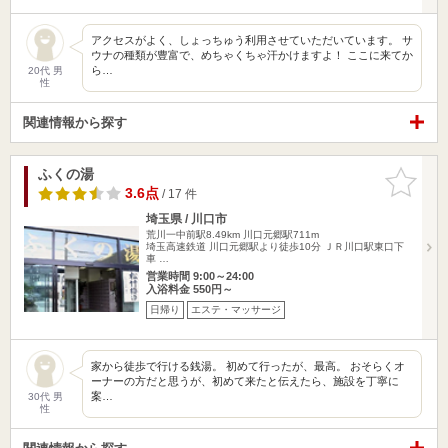
アクセスがよく、しょっちゅう利用させていただいています。 サ
ウナの種類が豊富で、めちゃくちゃ汗かけますよ！ ここに来てか
ら…
20代 男
性
関連情報から探す
ふくの湯
お気に入
りに追加
3.6点
/ 17 件
埼玉県 / 川口市
荒川一中前駅8.49km
川口元郷駅711m
埼玉高速鉄道 川口元郷駅より徒歩10分 ＪＲ川口駅東口下
車 …
営業時間 9:00～24:00
入浴料金 550円～
日帰り
エステ・マッサージ
家から徒歩で行ける銭湯。 初めて行ったが、最高。 おそらくオ
ーナーの方だと思うが、初めて来たと伝えたら、施設を丁寧に
案…
30代 男
性