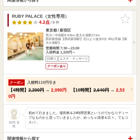
関連情報から探す
RUBY PALACE（女性専用）
お気に入
りに追加
4.2点
/ 9 件
東京都 / 新宿区
荒川一中前駅8.63km
新大久保駅373m
西武新宿線【西武新宿駅】北口より徒歩5分 JR山手線【新
大久保駅】…
営業時間 7:30～23:00
入浴料金 1,320円～
日帰り
エステ・マッサージ
クーポンあり
入館料110円引き
クーポン
【4時間】
2,200円
→
2,090円
【10時間】
2,640円
→
2,53
0円
初めて行きました。場所柄＆24時間営業というのでかなりディー
プなものかと思っていきましたが、めっちゃ清潔＆広々。でもコ
スパ…
30代 女
性
関連情報から探す