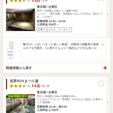
3.8点
/ 9 件
東京都 / 台東区
荒川一中前駅1.28km
三ノ輪駅798m
＜バス＞ ・南千住駅、浅草駅からおいでの方は「清川二丁
目」バス停で…
営業時間 14:00～23:00
入浴料金 550円～
日帰り
エステ・マッサージ
魅力がいっぱいつまった楽しい銭湯。 内風呂の炭酸泉や薬湯、シ
ルキーな半露天、1人用のどんぶり？風呂などどれも良いが、…
50代～
指定し
ない
関連情報から探す
浅草ROXまつり湯
お気に入
りに追加
3.6点
/ 61 件
東京都 / 台東区
荒川一中前駅2.34km
浅草駅135m
つくばエクスプレス「浅草駅」A1出口より徒歩１分東京メ
トロ 銀座線「…
営業時間 10:30～翌9:00
入浴料金 2,750円～