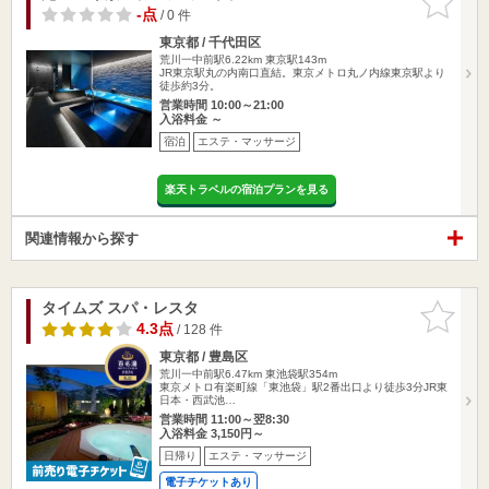
りに追加
-点
/ 0 件
東京都 / 千代田区
荒川一中前駅6.22km
東京駅143m
JR東京駅丸の内南口直結。東京メトロ丸ノ内線東京駅より
徒歩約3分。
営業時間 10:00～21:00
入浴料金 ～
宿泊
エステ・マッサージ
楽天トラベルの宿泊プランを見る
関連情報から探す
タイムズ スパ・レスタ
お気に入
りに追加
4.3点
/ 128 件
東京都 / 豊島区
荒川一中前駅6.47km
東池袋駅354m
東京メトロ有楽町線「東池袋」駅2番出口より徒歩3分JR東
日本・西武池…
営業時間 11:00～翌8:30
入浴料金 3,150円～
日帰り
エステ・マッサージ
電子チケットあり