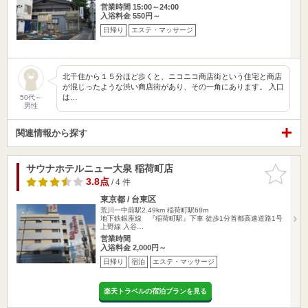
営業時間 15:00～24:00
入浴料金 550円～
日帰り
エステ・マッサージ
北千住から１５分ほど歩くと、ニコニコ商店街という住宅と商店
が混じったような渋い商店街があり、その一角にあります。 入口
は…
50代～
男性
関連情報から探す
サウナホテルニュー大泉 稲荷町店
お気に入
りに追加
3.8点
/ 4 件
東京都 / 台東区
荒川一中前駅2.49km
稲荷町駅68m
地下鉄銀座線 『稲荷町駅』下車 徒歩1分首都高速道路1号
上野線 入谷…
営業時間
入浴料金 2,000円～
日帰り
宿泊
エステ・マッサージ
楽天トラベルの宿泊プランを見る