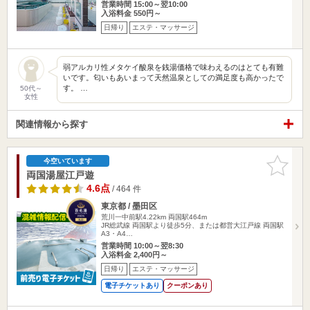
営業時間 15:00～翌10:00
入浴料金 550円～
日帰り
エステ・マッサージ
弱アルカリ性メタケイ酸泉を銭湯価格で味わえるのはとても有難
いです。匂いもあいまって天然温泉としての満足度も高かったで
す。 …
50代～
女性
関連情報から探す
お気に入
今空いています
りに追加
両国湯屋江戸遊
4.6点
/ 464 件
東京都 / 墨田区
荒川一中前駅4.22km
両国駅464m
JR総武線 両国駅より徒歩5分、または都営大江戸線 両国駅
A3・A4…
営業時間 10:00～翌8:30
入浴料金 2,400円～
日帰り
エステ・マッサージ
電子チケットあり
クーポンあり