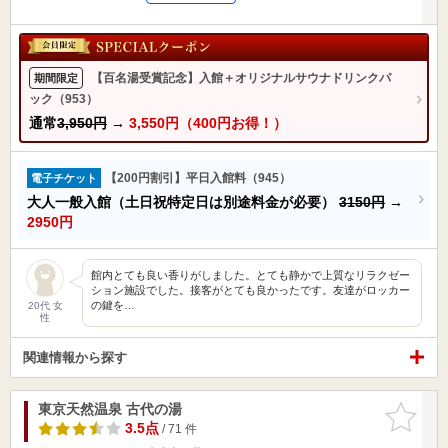
【百名湯受賞記念】入館＋オリジナルサウナドリンクパ
期間限定
ック（953）
通常
3,950円
→
3,550円（400円お得！）
【200円割引】平日入館料（945）
電子チケット
大人一般入館（土日祝特定日は別途料金が必要）
3150円
→
2950円
館内とても良い香りがしました。とても静かで上質なリラクゼー
ション施設でした。接客がとても良かったです。友達がロッカー
の鍵を…
20代 女
性
関連情報から探す
東京天然温泉 古代の湯
お気に入
りに追加
3.5点
/ 71 件