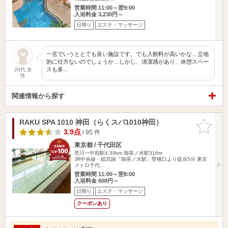
営業時間 11:00～翌9:00
入浴料金 3,230円～
日帰り
エステ・マッサージ
一言でいうととても良い施設です。でも入館料が高いかな…立地
的に仕方ないのでしょうか…しかし、清潔感があり、休憩スペー
スも多…
20代 女
性
関連情報から探す
RAKU SPA 1010 神田（らくスパ1010神田）
お気に入
りに追加
3.9点
/ 95 件
東京都 / 千代田区
荒川一中前駅4.39km
御茶ノ水駅316m
JR中央線・総武線「御茶ノ水駅」聖橋口より徒歩5分 東京
メトロ千代…
営業時間 11:00～翌8:00
入浴料金 600円～
日帰り
エステ・マッサージ
クーポンあり