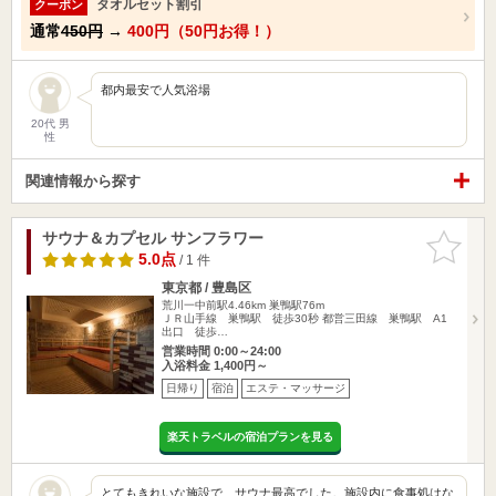
タオルセット割引
クーポン
通常
450円
→
400円（50円お得！）
都内最安で人気浴場
20代 男
性
関連情報から探す
サウナ＆カプセル サンフラワー
お気に入
りに追加
5.0点
/ 1 件
東京都 / 豊島区
荒川一中前駅4.46km
巣鴨駅76m
ＪＲ山手線 巣鴨駅 徒歩30秒 都営三田線 巣鴨駅 A1
出口 徒歩…
営業時間 0:00～24:00
入浴料金 1,400円～
日帰り
宿泊
エステ・マッサージ
楽天トラベルの宿泊プランを見る
とてもきれいな施設で、サウナ最高でした。施設内に食事処はな