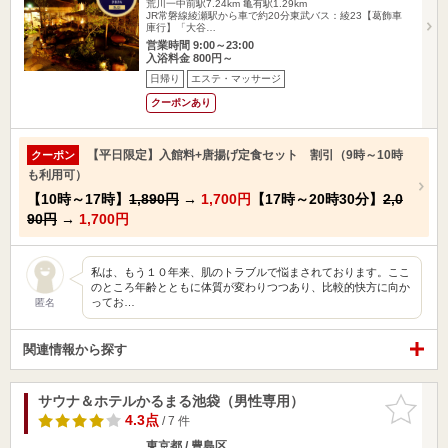
荒川一中前駅7.24km
亀有駅1.29km
JR常磐線綾瀬駅から車で約20分東武バス：綾23【葛飾車
庫行】「大谷…
営業時間 9:00～23:00
入浴料金 800円～
日帰り
エステ・マッサージ
クーポンあり
【平日限定】入館料+唐揚げ定食セット 割引（9時～10時
クーポン
も利用可）
【10時～17時】
1,890円
→
1,700円
【17時～20時30分】
2,0
90円
→
1,700円
私は、もう１０年来、肌のトラブルで悩まされております。ここ
のところ年齢とともに体質が変わりつつあり、比較的快方に向か
ってお…
匿名
関連情報から探す
サウナ＆ホテルかるまる池袋（男性専用）
お気に入
りに追加
4.3点
/ 7 件
東京都 / 豊島区