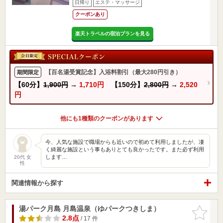
日帰り
エステ・マッサージ
クーポンあり
楽天トラベルの宿泊プランを見る
【百名湯受賞記念】入浴料割引（最大280円引き）
期間限定
【60分】
1,900円
→
1,710円
【150分】
2,800円
→
2,520
円
他にも1種類のクーポンがあります
今、人気な施設で職場からも近いので初めて利用しましたが、凄
く綺麗な施設という事もありとても良かったです。また必ず利用
します…
20代 女
性
関連情報から探す
湯パーク月島 月島温泉（ゆパークつきしま）
お気に入
りに追加
2.8点
/ 17 件