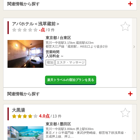
関連情報から探す
アパホテル＜浅草蔵前＞
お気に入
りに追加
-点
/ 0 件
東京都 / 台東区
荒川一中前駅3.15km
蔵前駅423m
都営大江戸線「蔵前駅」A6出口より徒歩2分
営業時間
入浴料金 ～
宿泊
エステ・マッサージ
楽天トラベルの宿泊プランを見る
関連情報から探す
大黒湯
お気に入
りに追加
4.0点
/ 13 件
東京都 / 墨田区
荒川一中前駅3.89km
押上駅639m
東京メトロ半蔵門線・東武伊勢崎線、都営地下鉄浅草線・
京成押上線、押上…