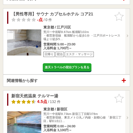
【男性専用】サウナ カプセルホテル コア21
お気に入
りに追加
-点
/ 0 件
東京都 / 江戸川区
荒川一中前駅8.67km
船堀駅102m
・都営新宿線 船堀駅から徒歩1分 ・江戸川ボートレース
場より徒歩5…
営業時間 5:00～23:00
入浴料金 1,700円～
日帰り
宿泊
エステ・マッサージ
楽天トラベルの宿泊プランを見る
関連情報から探す
新宿天然温泉 テルマー湯
お気に入
りに追加
4.5点
/ 132 件
東京都 / 新宿区
荒川一中前駅8.73km
新宿三丁目駅378m
・都営新宿線、東京メトロ丸ノ内線・副都心線 「新宿三丁
目」駅E1出口…
営業時間 0:00～24:00
入浴料金 3,100円～