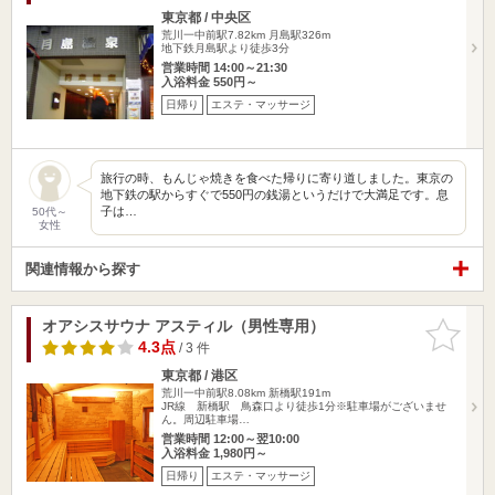
東京都 / 中央区
荒川一中前駅7.82km
月島駅326m
地下鉄月島駅より徒歩3分
営業時間 14:00～21:30
入浴料金 550円～
日帰り
エステ・マッサージ
旅行の時、もんじゃ焼きを食べた帰りに寄り道しました。東京の
地下鉄の駅からすぐで550円の銭湯というだけで大満足です。息
子は…
50代～
女性
関連情報から探す
オアシスサウナ アスティル（男性専用）
お気に入
りに追加
4.3点
/ 3 件
東京都 / 港区
荒川一中前駅8.08km
新橋駅191m
JR線 新橋駅 鳥森口より徒歩1分※駐車場がございませ
ん。周辺駐車場…
営業時間 12:00～翌10:00
入浴料金 1,980円～
日帰り
エステ・マッサージ