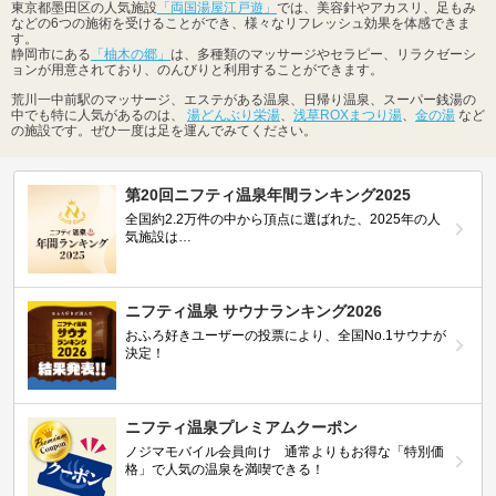
東京都墨田区の人気施設
「両国湯屋江戸遊」
では、美容針やアカスリ、足もみ
などの6つの施術を受けることができ、様々なリフレッシュ効果を体感できま
す。
静岡市にある
「柚木の郷」
は、多種類のマッサージやセラピー、リラクゼーシ
ョンが用意されており、のんびりと利用することができます。
荒川一中前駅のマッサージ、エステがある温泉、日帰り温泉、スーパー銭湯の
中でも特に人気があるのは、
湯どんぶり栄湯
、
浅草ROXまつり湯
、
金の湯
など
の施設です。ぜひ一度は足を運んでみてください。
第20回ニフティ温泉年間ランキング2025
全国約2.2万件の中から頂点に選ばれた、2025年の人
気施設は…
ニフティ温泉 サウナランキング2026
おふろ好きユーザーの投票により、全国No.1サウナが
決定！
ニフティ温泉プレミアムクーポン
ノジマモバイル会員向け 通常よりもお得な「特別価
格」で人気の温泉を満喫できる！