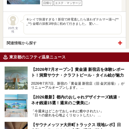
日帰り
エステ・マッサージ
キレイで快適すぎる！新宿で終電逃したら迷わずテルマー湯へ(*^
_^*) 金曜の深夜1時頃に初めて行きました。 驚い…
20代 女
性
関連情報から探す
東京都のニフティ温泉ニュース
【2026年7月オープン】黄金湯 新宿店を体験レポー
ト！洞窟サウナ・クラフトビール・タイル絵が魅力
2026年7月7日、新宿の「黄金湯 新宿店（旧 金沢浴場）」が
リニューアルオープンします。
レトロでノスタルジックなタイル絵はそのまま、昔からここ
【2026最新】都内のおしゃれデザイナーズ銭湯・
を知る地元の人にも、新しく足を運んでくれる人にも愛され
ネオ銭湯15選！週末のご褒美に♪
る、今の時代の"銭湯"として生まれ変わりました。洞窟のよ
うなユニークなサウナ、自家醸造のクラフトビールが飲める
「今週末はどこかでおしゃれに癒やされたい」
ビアバーなど、新しく登場したスポットも併せて紹介しま
「日々の疲れを心地よくリセットしたい」
す。充実した設備があるのに、基本の入浴料が銭湯価格の5
──そんなときにおすすめなのが、今、都内で大きなブーム
50円というのも嬉しすぎます！
となっている新しいスタイルの銭湯です。
【サウナメッツァ大井町トラックス 現地レポ】日