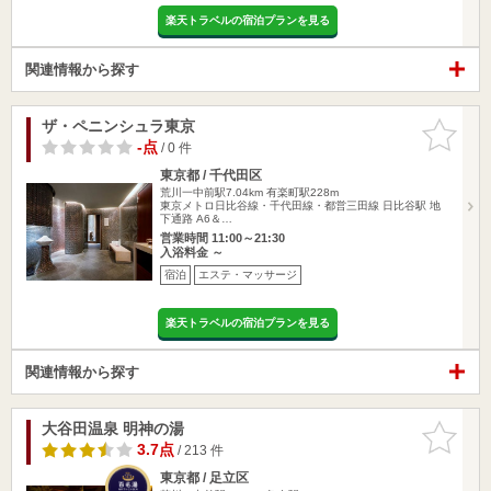
楽天トラベルの宿泊プランを見る
関連情報から探す
ザ・ペニンシュラ東京
お気に入
りに追加
-点
/ 0 件
東京都 / 千代田区
荒川一中前駅7.04km
有楽町駅228m
東京メトロ日比谷線・千代田線・都営三田線 日比谷駅 地
下通路 A6＆…
営業時間 11:00～21:30
入浴料金 ～
宿泊
エステ・マッサージ
楽天トラベルの宿泊プランを見る
関連情報から探す
大谷田温泉 明神の湯
お気に入
りに追加
3.7点
/ 213 件
東京都 / 足立区