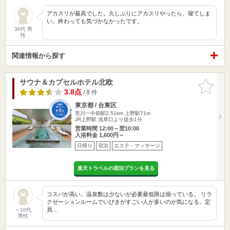
アカスリが最高でした。久しぶりにアカスリやったら、寝てしま
い。終わっても気づかなかったです。
30代 男
性
関連情報から探す
サウナ＆カプセルホテル北欧
お気に入
りに追加
3.8点
/ 8 件
東京都 / 台東区
荒川一中前駅2.51km
上野駅71m
JR上野駅 浅草口より徒歩1分
営業時間 12:00～翌10:00
入浴料金 1,600円～
日帰り
宿泊
エステ・マッサージ
楽天トラベルの宿泊プランを見る
コスパが高い。温泉数は少ないが必要最低限は揃っている。 リラ
クゼーションルームでいびきがすごい人が多いのが気になる。定
員…
～10代
男性