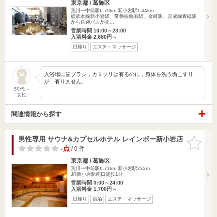
東京都 / 葛飾区
荒川一中前駅6.70km
新小岩駅1.44km
総武本線新小岩駅、常磐線亀有駅、金町駅、京成線青砥駅
から送迎バスが発…
営業時間 10:00～23:00
入浴料金 2,680円～
日帰り
エステ・マッサージ
入浴場に歯ブラシ，カミソリは有るのに，身体を洗う垢こすり
が，有りません。
50代～
女性
関連情報から探す
男性専用 サウナ&カプセルホテル レインボー新小岩店
お気に入
りに追加
-点
/ 0 件
東京都 / 葛飾区
荒川一中前駅6.71km
新小岩駅233m
JR新小岩駅南口徒歩1分
営業時間 0:00～24:00
入浴料金 1,700円～
日帰り
宿泊
エステ・マッサージ