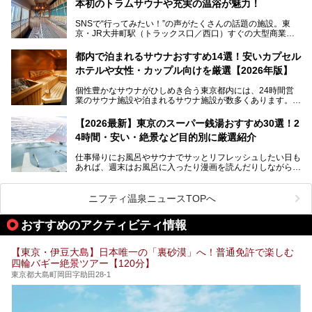
本初のトラムサウナや充実の温浴が魅力！
最近、SNSやメディアで「デザイナーズ銭湯」や「ネオ銭
湯」という言葉をよく耳にしませんか？
SNSで“行ってみたい！”の声がたくさんの話題の施設。東
京・JR大井町駅（トラックス口／西口）すぐの大型商業施
本記事では、そもそもこれらがどんな銭湯なのか、その気に
設・大井町 トラックスに、2026年3月28日、「サウナメッ
なる違いを分かりやすく解説！さらに、都内で絶対に外せな
ツァ大井町トラックス」がニューオープン。施設の様子をレ
いおしゃれな名店15選を、おすすめの順番で一挙にご紹介
都内で泊まれるサウナおすすめ14選！安いカプセル
ポ―トします。
します。
ホテルや女性・カップル向けを厳選【2026年版】
個性豊かなサウナがひしめき合う東京都内には、24時間営
業のサウナ施設や泊まれるサウナ施設が数多くあります。
終電を逃した深夜の利用に限らず、時間を気にしないサウナ
を旅の目的とする「サ旅」や自分へのご褒美のための宿泊な
【2026最新】東京のスーパー銭湯おすすめ30選！2
ど、自分の好きなタイミングで好きなだけサ活ができるのが
4時間・安い・絶景など目的別に厳選紹介
魅力です。
仕事帰りにお風呂やサウナでサッとリフレッシュしたい日も
最近では、男性専用施設だけでなく、カップルや女性に嬉し
あれば、週末はお風呂に入ったり漫画を読んだりしながら一
い個室サウナも増えてきました。
日中ダラダラ過ごしたい日もあると思います。
この記事では、東京都内にある24時間営業のサウナの中か
また、終電を逃してしまい、「このまま朝までゆっくりでき
ら、特におすすめしたい施設14選をご紹介します。
ニフティ温泉ニュースTOPへ
る場所があれば」と探した経験がある人も多いのではないで
宿泊可能な施設もピックアップしているので、ぜひチェック
しょうか。
してみてください。
おすすめのアクティビティ情報
そこで本記事では、東京でおすすめのスーパー銭湯を、目的
別に厳選した30施設からご紹介します。
【東京・伊豆大島】日本唯一の「裏砂漠」へ！普通免許で楽しむ
24時間営業で宿泊できる施設や、1,000円以下で楽しめる安
四輪バギー絶景ツアー【120分】
い施設、デートや休日レジャーにもぴったりなエンタメ要素
が充実した施設など、利用のシーンに合わせて参考にしてく
東京都大島町岡田字助田28-1
ださい。