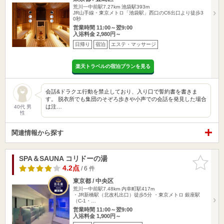
荒川一中前駅7.27km
池袋駅393m
JR山手線・東京メトロ「池袋駅」西口のC6出口より徒歩3
0秒
営業時間 11:00～翌9:00
入浴料金 2,980円～
日帰り
宿泊
エステ・マッサージ
楽天トラベルの宿泊プランを見る
会話&ドラクエ行動を禁止しており、入り口で誓約書を書きま
す。 脱衣所でも集団のそぞろ歩きや小声での会話を発見した場合
は注…
40代 男
性
関連情報から探す
SPA＆SAUNA コリドーの湯
お気に入
りに追加
4.2点
/ 6 件
東京都 / 中央区
荒川一中前駅7.48km
内幸町駅417m
・JR新橋駅（北改札出口）徒歩5分 ・東京メトロ 銀座駅
（C-1・…
営業時間 11:00～翌9:00
入浴料金 1,900円～