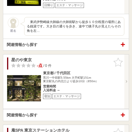
日帰り
エステ・マッサージ
東武伊勢崎線大師線の大師前駅から徒歩１０分程度の場所にあ
る銭湯です。大き目の通りを歩き、途中で銚子丸が見えたらその
角を左…
匿名
関連情報から探す
星のや東京
お気に入
りに追加
-点
/ 0 件
東京都 / 千代田区
荒川一中前駅5.55km
大手町駅151m
東京駅丸の内北口より徒歩10分（850m）
営業時間
入浴料金 ～
宿泊
エステ・マッサージ
関連情報から探す
庵SPA 東京ステーションホテル
お気に入