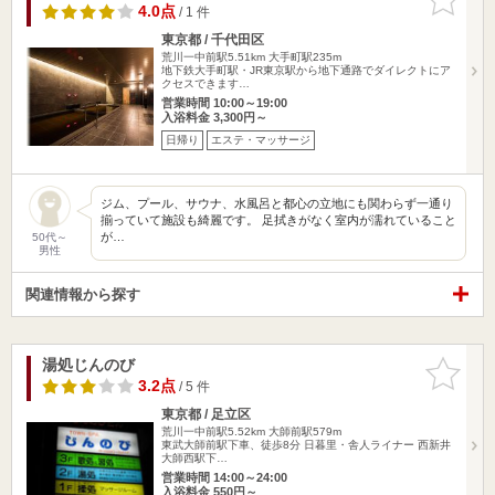
りに追加
4.0点
/ 1 件
東京都 / 千代田区
荒川一中前駅5.51km
大手町駅235m
地下鉄大手町駅・JR東京駅から地下通路でダイレクトにア
クセスできます…
営業時間 10:00～19:00
入浴料金 3,300円～
日帰り
エステ・マッサージ
ジム、プール、サウナ、水風呂と都心の立地にも関わらず一通り
揃っていて施設も綺麗です。 足拭きがなく室内が濡れていること
が…
50代～
男性
関連情報から探す
湯処じんのび
お気に入
りに追加
3.2点
/ 5 件
東京都 / 足立区
荒川一中前駅5.52km
大師前駅579m
東武大師前駅下車、徒歩8分 日暮里・舎人ライナー 西新井
大師西駅下…
営業時間 14:00～24:00
入浴料金 550円～