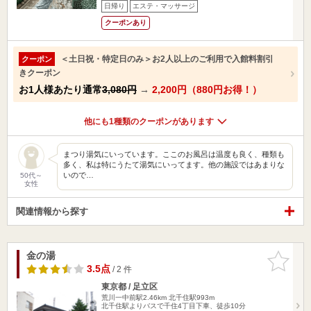
日帰り
エステ・マッサージ
クーポンあり
＜土日祝・特定日のみ＞お2人以上のご利用で入館料割引
クーポン
きクーポン
お1人様あたり通常
3,080円
→
2,200円（880円お得！）
他にも1種類のクーポンがあります
まつり湯気にいっています。ここのお風呂は温度も良く、種類も
多く、私は特にうたて湯気にいってます。他の施設ではあまりな
いので…
50代～
女性
関連情報から探す
金の湯
お気に入
りに追加
3.5点
/ 2 件
東京都 / 足立区
荒川一中前駅2.46km
北千住駅993m
北千住駅よりバスで千住4丁目下車、徒歩10分