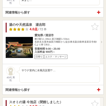
30代 女
性
関連情報から探す
湯のや天然温泉 湯吉郎
お気に入
りに追加
4.0点
/ 72 件
愛知県 / 清須市
勝川駅11.38km
新川橋駅1.53km
名鉄名古屋本線新川橋駅から徒歩東名阪自動車道甚目寺南I
Cより車で約3…
営業時間 9:00～25:00
入浴料金 900円～
日帰り
エステ・マッサージ
サウナ室内に水風呂設置!? …
40代 男
性
関連情報から探す
スオミの湯 今池店（閉館しました）
お気に入
りに追加