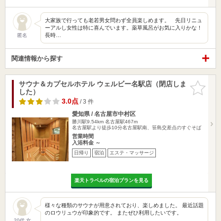
大家族で行っても老若男女問わず全員楽しめます。 先日リニュ
ーアルし女性は特に喜んでいます。薬草風呂がお気に入りかな！
長時…
匿名
関連情報から探す
サウナ＆カプセルホテル ウェルビー名駅店（閉店しま
お気に入
した）
りに追加
3.0点
/ 3 件
愛知県 / 名古屋市中村区
勝川駅9.54km
名古屋駅467m
名古屋駅より徒歩10分名古屋駅南、笹島交差点のすぐそば
営業時間
入浴料金 ～
日帰り
宿泊
エステ・マッサージ
楽天トラベルの宿泊プランを見る
様々な種類のサウナが用意されており、楽しめました。 最近話題
のロウリュウが印象的です。 またぜひ利用したいです。
20代 女