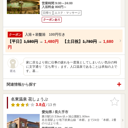
営業時間 9:00～24:00
入浴料金 800円～
日帰り
エステ・マッサージ
クーポンあり
入浴＋岩盤浴 100円引き
クーポン
【平日】
1,580円
→
1,480円
【土日祝】
1,780円
→
1,680
円
家に戻るより前に仕事の疲れを一度落としてしまいたい気分の時
に文字通り「立ち寄り」ます。人口温泉であることは承知の上で
す。基…
匿名
関連情報から探す
名東温泉 花しょうぶ
お気に入
りに追加
3.8点
/ 13 件
愛知県 / 長久手市
勝川駅10.53km
杁ヶ池公園駅1.90km
名古屋駅より地下鉄東山線「本郷」まで24分 「本郷」2番
のりばより名…