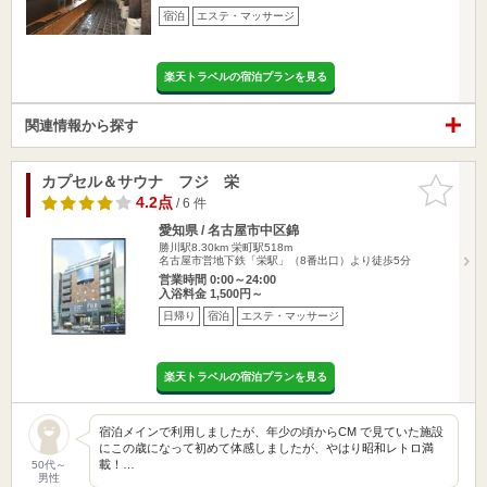
宿泊
エステ・マッサージ
楽天トラベルの宿泊プランを見る
関連情報から探す
カプセル＆サウナ フジ 栄
お気に入
りに追加
4.2点
/ 6 件
愛知県 / 名古屋市中区錦
勝川駅8.30km
栄町駅518m
名古屋市営地下鉄「栄駅」（8番出口）より徒歩5分
営業時間 0:00～24:00
入浴料金 1,500円～
日帰り
宿泊
エステ・マッサージ
楽天トラベルの宿泊プランを見る
宿泊メインで利用しましたが、年少の頃からCM で見ていた施設
にこの歳になって初めて体感しましたが、やはり昭和レトロ満
載！…
50代～
男性