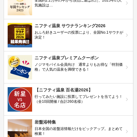
全国約2.2万件の中から頂点に選ばれた、2025年の人
気施設は…
ニフティ温泉 サウナランキング2026
おふろ好きユーザーの投票により、全国No.1サウナが
決定！
ニフティ温泉プレミアムクーポン
ノジマモバイル会員向け 通常よりもお得な「特別価
格」で人気の温泉を満喫できる！
【ニフティ温泉 百名湯2026】
行ってみたい施設に投票してプレゼントを当てよう！
（全10回開催 / 合計260名様）
岩盤浴特集
日本全国の岩盤浴情報だけをピックアップ。まとめて
検索！