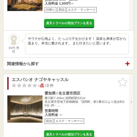
入浴料金 1,500円～
日帰り
宿泊
エステ・マッサージ
楽天トラベルの宿泊プランを見る
サウナが心地よく、たっぷり汗をかけます！ 温泉も身体が芯から
温まり、本当に癒されます。 また行きたいと思います。
20代 男
性
関連情報から探す
エスパシオ ナゴヤキャッスル
お気に入
りに追加
-点
/ 0 件
愛知県 / 名古屋市西区
勝川駅7.40km
浅間町駅531m
名古屋市営地下鉄鶴舞線「浅間町」駅1番出口より徒歩約1
0分 JR・…
営業時間
入浴料金 ～
宿泊
エステ・マッサージ
楽天トラベルの宿泊プランを見る