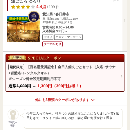
湯ごころ ゆるり
4.4点
/ 199 件
愛知県 / 春日井市
勝川駅882m
川村駅1.21km
JR勝川駅より徒歩12分
営業時間 8:00～24:00
入浴料金 900円～
日帰り
エステ・マッサージ
クーポンあり
【百名湯受賞記念】全日入館丸ごとセット（入浴+サウナ
期間限定
+岩盤浴+レンタルタオル）
※シーズン料金設定期間利用不可
通常
1,690円
→
1,300円（390円お得！）
他にも3種類のクーポンがあります
今年に入ってから、行きつけの風呂屋はここになりました(笑) 風
呂好きで、リタイア後の楽しみは、妻と週に何度か行く温泉…
50代～
男性