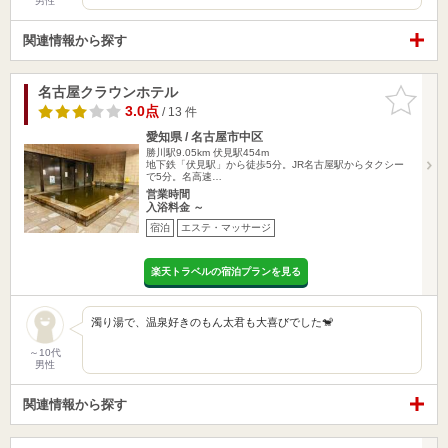
男性
関連情報から探す
名古屋クラウンホテル
お気に入
りに追加
3.0点
/ 13 件
愛知県 / 名古屋市中区
勝川駅9.05km
伏見駅454m
地下鉄「伏見駅」から徒歩5分。JR名古屋駅からタクシー
で5分。名高速…
営業時間
入浴料金 ～
宿泊
エステ・マッサージ
楽天トラベルの宿泊プランを見る
濁り湯で、温泉好きのもん太君も大喜びでした🐒
～10代
男性
関連情報から探す