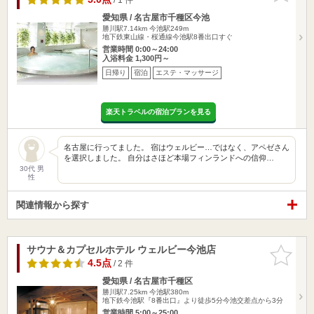
愛知県 / 名古屋市千種区今池
勝川駅7.14km
今池駅249m
地下鉄東山線・桜通線今池駅8番出口すぐ
営業時間 0:00～24:00
入浴料金 1,300円～
日帰り
宿泊
エステ・マッサージ
楽天トラベルの宿泊プランを見る
名古屋に行ってました。 宿はウェルビー…ではなく、アペゼさん
を選択しました。 自分はさほど本場フィンランドへの信仰…
30代 男
性
関連情報から探す
サウナ＆カプセルホテル ウェルビー今池店
お気に入
りに追加
4.5点
/ 2 件
愛知県 / 名古屋市千種区
勝川駅7.25km
今池駅380m
地下鉄今池駅『8番出口』より徒歩5分今池交差点から3分
営業時間 5:00～25:00