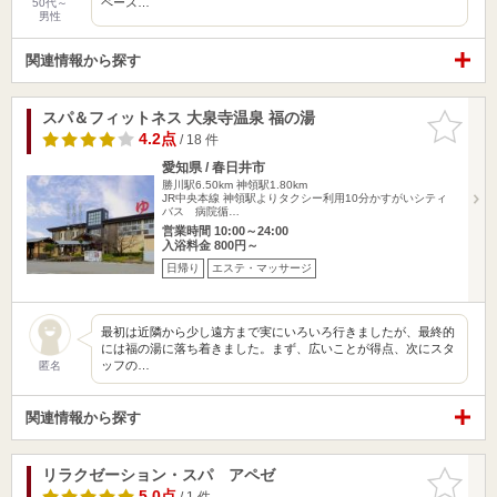
ペース…
50代～
男性
関連情報から探す
スパ＆フィットネス 大泉寺温泉 福の湯
お気に入
りに追加
4.2点
/ 18 件
愛知県 / 春日井市
勝川駅6.50km
神領駅1.80km
JR中央本線 神領駅よりタクシー利用10分かすがいシティ
バス 病院循…
営業時間 10:00～24:00
入浴料金 800円～
日帰り
エステ・マッサージ
最初は近隣から少し遠方まで実にいろいろ行きましたが、最終的
には福の湯に落ち着きました。まず、広いことが得点、次にスタ
ッフの…
匿名
関連情報から探す
リラクゼーション・スパ アペゼ
お気に入
りに追加
5.0点
/ 1 件