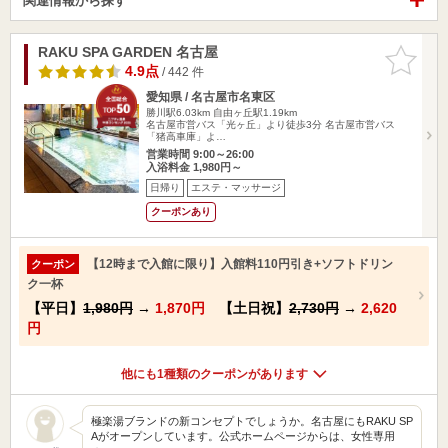
関連情報から探す
RAKU SPA GARDEN 名古屋
お気に入
りに追加
4.9点
/ 442 件
愛知県 / 名古屋市名東区
勝川駅6.03km
自由ヶ丘駅1.19km
名古屋市営バス「光ヶ丘」より徒歩3分 名古屋市営バス
「猪高車庫」よ…
営業時間 9:00～26:00
入浴料金 1,980円～
日帰り
エステ・マッサージ
クーポンあり
【12時まで入館に限り】入館料110円引き+ソフトドリン
クーポン
ク一杯
【平日】
1,980円
→
1,870円
【土日祝】
2,730円
→
2,620
円
他にも1種類のクーポンがあります
極楽湯ブランドの新コンセプトでしょうか。名古屋にもRAKU SP
Aがオープンしています。公式ホームページからは、女性専用