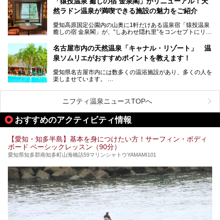
「猿投温泉 癒しの宿 金泉閣」がリニューアル！天
にするだけあり、アクセスの良さにも胸が高鳴ります。
然ラドン温泉が満喫できる施設の魅力をご紹介
今回は普段は男性専用となっているパブリックサウナが、女
性専用で公開される『レディースデー』が開催されたので、
愛知高原国定公園内の山奥に1軒だけある温泉宿「猿投温泉
さっそく取材してきました！
癒しの宿 金泉閣」が、“しあわせ隠れ里”をコンセプトにリニ
ューアルオープンします。
名古屋市内の天然温泉「キャナル・リゾート」 温
天然ラドン温泉が堪能できるお風呂や、新設・改装された客
泉ソムリエがおすすめポイントを教えます！
室、地元の食材と温泉水で作られたお料理……。
新しくなった「猿投温泉 癒しの宿 金泉閣」の魅力を丸ごと
愛知県名古屋市内には数多くの温浴施設があり、多くの人を
ご紹介します。
楽しませています。
その中でも今回は「キャナル・リゾート」について、温泉ソ
ムリエの目線で紹介していきます！
ニフティ温泉ニュースTOPへ
名古屋市内にはスーパー銭湯や日帰り温泉が多く、「どこに
行こうかな？」と悩んでしまう方も多いと思います。
おすすめのアクティビティ情報
ぜひこの記事を参考にして「キャナル・リゾート」に出かけ
てみるのはいかがでしょうか？
【愛知・知多半島】基本を身につけたい方！サーフィン・ボディ
ボード ベーシックレッスン（90分）
愛知県知多郡南知多町山海橋詰59マリンシャトウYAMAMI101