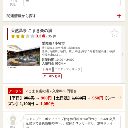
の…
～10代
男性
関連情報から探す
天然温泉 こまき楽の湯
お気に入
りに追加
3.3点
/ 35 件
愛知県 / 小牧市
勝川駅6.12km
小牧口駅891m
名鉄小牧線｢小牧口」駅より徒歩約15分名古屋高速小牧線
小牧南出口よ…
営業時間 10:00～24:00
入浴料金 950円～
日帰り
エステ・マッサージ
クーポンあり
＜こまき楽の湯＞入泉料50円引き
クーポン
【平日】
950円
→
900円
【土日祝】
1,000円
→
950円
【シー
ズン】
1,100円
→
1,050円
シャンプー，ボディソープ付き休日料金650円のところJAF会員
証提示で会員価格の600円。鍵付きロッカー有り、無料ドライ
ヤ…
匿名