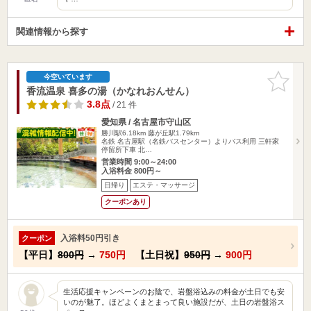
関連情報から探す
お気に入
今空いています
りに追加
香流温泉 喜多の湯（かなれおんせん）
3.8点
/ 21 件
愛知県 / 名古屋市守山区
勝川駅6.18km
藤が丘駅1.79km
名鉄 名古屋駅（名鉄バスセンター）よりバス利用 三軒家
停留所下車 北…
営業時間 9:00～24:00
入浴料金 800円～
日帰り
エステ・マッサージ
クーポンあり
入浴料50円引き
クーポン
【平日】
800円
→
750円
【土日祝】
950円
→
900円
生活応援キャンペーンのお陰で、岩盤浴込みの料金が土日でも安
いのが魅了。ほどよくまとまって良い施設だが、土日の岩盤浴ス