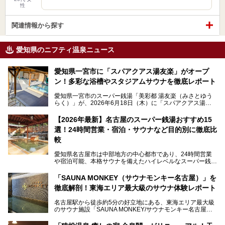
性
関連情報から探す
愛知県のニフティ温泉ニュース
愛知県一宮市に「スパアクアス湯友楽」がオープ
ン！多彩な浴槽やスタジアムサウナを徹底レポート
愛知県一宮市のスーパー銭湯「美彩都 湯友楽（みさとゆう
らく）」が、2026年6月18日（木）に「スパアクアス湯友
楽」としてリニューアルオープン！
【2026年最新】名古屋のスーパー銭湯おすすめ15
この地で30年にわたり愛され続けてきた施設だからこそ、
選！24時間営業・宿泊・サウナなど目的別に徹底比
地元住民をはじめオープンを待ちわびている人も多いのでは
ないでしょうか。
較
老朽化した設備の補修を機に、2年前からじっくり構想を練
ってきたというだけあって、館内の充実度は想像以上。
愛知県名古屋市は中部地方の中心都市であり、24時間営業
以前の4倍に拡張したという露天エリアや10の浴槽、40人収
や宿泊可能、本格サウナを備えたハイレベルなスーパー銭湯
容の巨大なスタジアムサウナに、岩盤浴やリラクゼーション
が密集する激戦区です。
までまるごと楽しめる施設に生まれ変わりました。
「SAUNA MONKEY（サウナモンキー名古屋）」を
そのため、「日々の仕事の疲れを心身ともにリセットした
今回は、全面リニューアルして新しくなった「スパアクアス
徹底解剖！東海エリア最大級のサウナ体験レポート
い」「休日に時間を忘れて1日中ダラダラ過ごしたい」「コ
湯友楽」に一足早くお邪魔して取材してきました！
スパ良く非日常の極上体験を味わいたい」人向けの施設が多
名古屋駅から徒歩約5分の好立地にある、東海エリア最大級
くある点が魅力です！
のサウナ施設「SAUNA MONKEY/サウナモンキー名古屋」
をご存じですか？
今回は、名古屋市でおすすめのスーパー銭湯を紹介します。
「名古屋駅周辺ってサウナが少ないよね」という声をよく耳
お好みの温泉施設を見つけて楽しんでくださいね。