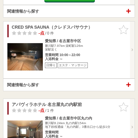
関連情報から探す
CRED SPA SAUNA（クレドスパサウナ）
お気に入
りに追加
-点
/ 0 件
愛知県 / 名古屋市中区
勝川駅7.97km
栄町駅126m
栄駅近く
営業時間 10:00～22:00
入浴料金 ～
日帰り
エステ・マッサージ
関連情報から探す
アパヴィラホテル 名古屋丸の内駅前
お気に入
りに追加
-点
/ 1 件
愛知県 / 名古屋市中区丸の内
勝川駅8.24km
丸の内駅154m
地下鉄桜通線「丸の内駅」3番出口から徒歩1分
営業時間
入浴料金 ～