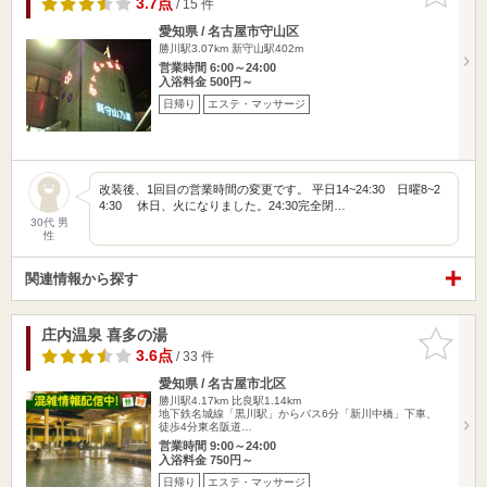
3.7点
/ 15 件
愛知県 / 名古屋市守山区
勝川駅3.07km
新守山駅402m
営業時間 6:00～24:00
入浴料金 500円～
日帰り
エステ・マッサージ
改装後、1回目の営業時間の変更です。 平日14~24:30 日曜8~2
4:30 休日、火になりました。24:30完全閉…
30代 男
性
関連情報から探す
庄内温泉 喜多の湯
お気に入
りに追加
3.6点
/ 33 件
愛知県 / 名古屋市北区
勝川駅4.17km
比良駅1.14km
地下鉄名城線「黒川駅」からバス6分「新川中橋」下車、
徒歩4分東名阪道…
営業時間 9:00～24:00
入浴料金 750円～
日帰り
エステ・マッサージ