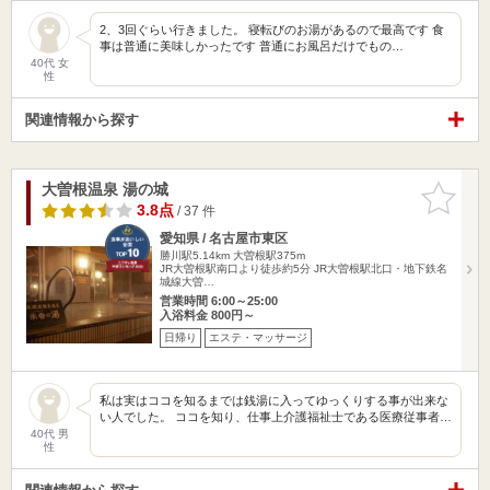
2、3回ぐらい行きました。 寝転びのお湯があるので最高です 食
事は普通に美味しかったです 普通にお風呂だけでもの…
40代 女
性
関連情報から探す
大曽根温泉 湯の城
お気に入
りに追加
3.8点
/ 37 件
愛知県 / 名古屋市東区
勝川駅5.14km
大曽根駅375m
JR大曽根駅南口より徒歩約5分 JR大曽根駅北口・地下鉄名
城線大曽…
営業時間 6:00～25:00
入浴料金 800円～
日帰り
エステ・マッサージ
私は実はココを知るまでは銭湯に入ってゆっくりする事が出来な
い人でした。 ココを知り、仕事上介護福祉士である医療従事者…
40代 男
性