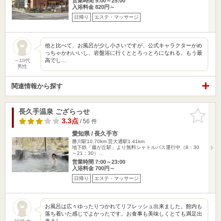
営業時間 9:00～25:00
入浴料金 820円～
日帰り
エステ・マッサージ
他と比べて、お風呂が少し小さいですが、公式キャラクターがめ
っちゃかわいいし、岩盤浴に行くととろっとろになれる。もう最
高でし…
～10代
男性
関連情報から探す
長久手温泉 ござらっせ
お気に入
りに追加
3.3点
/ 56 件
愛知県 / 長久手市
勝川駅10.70km
芸大通駅1.41km
地下鉄「藤が丘駅」より無料シャトルバス運行中（8：30
～21：30）…
営業時間 7:00～23:00
入浴料金 700円～
日帰り
エステ・マッサージ
お風呂は広々ゆったりつかれてリフレッシュ出来ました。館内も
落ち着いた感じでよかったです。お食事も美味しくとても満足出
来まし…