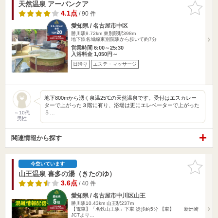
天然温泉 アーバンクア
お気に入
りに追加
4.1点
/ 90 件
愛知県 / 名古屋市中区
勝川駅9.72km
東別院駅398m
地下鉄名城線東別院駅から歩いて約7分
営業時間 6:00～25:30
入浴料金 1,050円～
日帰り
エステ・マッサージ
地下800mから湧く泉温25℃の天然温泉です。受付はエスカレー
ターで上がった３階に有り、浴場は更にエレベーターで上がった
５…
～10代
男性
関連情報から探す
お気に入
今空いています
りに追加
山王温泉 喜多の湯（きたのゆ）
3.6点
/ 40 件
愛知県 / 名古屋市中川区山王
勝川駅10.43km
山王駅237m
【電車】「名鉄山王駅」下車 徒歩約5分 【車】 新洲崎
JCTより…