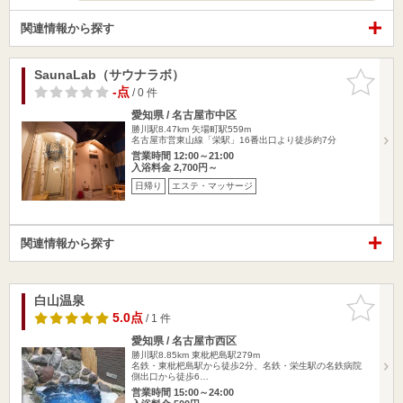
関連情報から探す
SaunaLab（サウナラボ）
お気に入
りに追加
-点
/ 0 件
愛知県 / 名古屋市中区
勝川駅8.47km
矢場町駅559m
名古屋市営東山線「栄駅」16番出口より徒歩約7分
営業時間 12:00～21:00
入浴料金 2,700円～
日帰り
エステ・マッサージ
関連情報から探す
白山温泉
お気に入
りに追加
5.0点
/ 1 件
愛知県 / 名古屋市西区
勝川駅8.85km
東枇杷島駅279m
名鉄・東枇杷島駅から徒歩2分、名鉄・栄生駅の名鉄病院
側出口から徒歩6…
営業時間 15:00～24:00