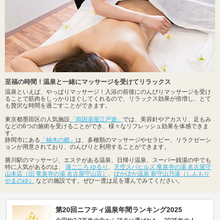
至福の時間！温泉と一緒にマッサージを受けてリラックス
温泉といえば、やっぱりマッサージ！入浴の前後にのんびりマッサージを受け
ることで筋肉をしっかりほぐしてくれるので、リラックス効果が倍増し、とて
も贅沢な時間を過ごすことができます。
東京都墨田区の人気施設
「両国湯屋江戸遊」
では、美容針やアカスリ、足もみ
などの6つの施術を受けることができ、様々なリフレッシュ効果を体感できま
す。
静岡市にある
「柚木の郷」
は、多種類のマッサージやセラピー、リラクゼーシ
ョンが用意されており、のんびりと利用することができます。
勝川駅のマッサージ、エステがある温泉、日帰り温泉、スーパー銭湯の中でも
特に人気があるのは、
湯ごころ ゆるり
、
天空スパヒルズ 竜泉寺の湯 名古屋守
山本店（旧 竜泉寺の湯 名古屋守山店）
、
ぽかぽか温泉 新守山乃湯（しんもり
やまのゆ）
などの施設です。ぜひ一度は足を運んでみてください。
第20回ニフティ温泉年間ランキング2025