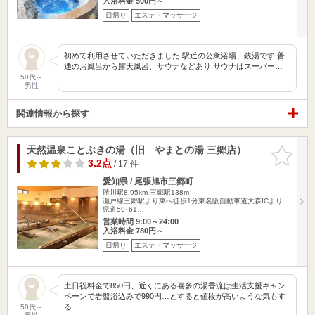
入浴料金 500円～
日帰り
エステ・マッサージ
初めて利用させていただきました 駅近の公衆浴場、銭湯です 普
通のお風呂から露天風呂、サウナなどあり サウナはスーパー…
50代～
男性
関連情報から探す
天然温泉ことぶきの湯（旧 やまとの湯 三郷店）
お気に入
りに追加
3.2点
/ 17 件
愛知県 / 尾張旭市三郷町
勝川駅8.95km
三郷駅138m
瀬戸線三郷駅より東へ徒歩1分東名阪自動車道大森ICより
県道59･61…
営業時間 9:00～24:00
入浴料金 780円～
日帰り
エステ・マッサージ
土日祝料金で850円、近くにある喜多の湯香流は生活支援キャン
ペーンで岩盤浴込みで990円…とすると値段が高いような気もす
る…
50代～