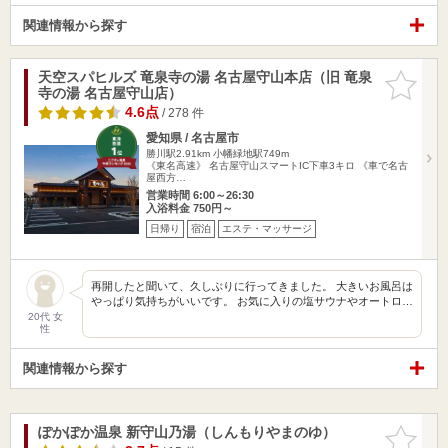
関連情報から探す
天空スパヒルズ 竜泉寺の湯 名古屋守山本店（旧 竜泉
お気に入
寺の湯 名古屋守山店）
りに追加
4.6点
/ 278 件
愛知県 / 名古屋市
勝川駅2.91km
小幡緑地駅749m
《東名高速》 名古屋守山スマートIC下車3キロ 《車で名古
屋西方…
営業時間 6:00～26:30
入浴料金 750円～
日帰り
宿泊
エステ・マッサージ
再開したと聞いて、久しぶりに行ってきました。 大きいお風呂は
やっぱり気持ちがいいです。 お気に入りの塩サウナやオートロ…
20代 女
性
関連情報から探す
ぽかぽか温泉 新守山乃湯（しんもりやまのゆ）
お気に入
りに追加