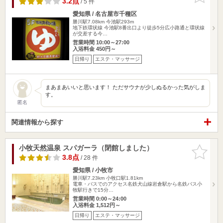
3.2点
/ 5 件
愛知県 / 名古屋市千種区
勝川駅7.08km
今池駅293m
地下鉄環状線 今池駅8番出口より徒歩5分広小路通と環状線
が交差する今…
営業時間 10:00～27:00
入浴料金 450円～
日帰り
エステ・マッサージ
まあまあいいと思います！ ただサウナが少しぬるかった気がしま
す。
匿名
関連情報から探す
小牧天然温泉 スパガーラ（閉館しました）
お気に入
りに追加
3.8点
/ 28 件
愛知県 / 小牧市
勝川駅7.23km
小牧口駅1.81km
電車・バスでのアクセス名鉄犬山線岩倉駅から名鉄バス小
牧駅行きで15分…
営業時間 0:00～24:00
入浴料金 1,512円～
日帰り
エステ・マッサージ