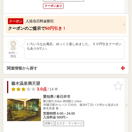
クーポンあり
入浴当日料金割引
クーポン
クーポンのご提示で
50円引き！
いろいろなお風呂、ゆっくり楽しめました。 ５０円引きクーポン
もありがたい。
50代～
男性
関連情報から探す
篠木温泉満天望
お気に入
りに追加
3.0点
/ 14 件
愛知県 / 春日井市
勝川駅5.02km
神領駅1.10km
JR勝川駅からバスで20分、篠木8丁目バス停から徒歩1分
東名高速 春…
営業時間 6:00～24:00
入浴料金 600円～
日帰り
エステ・マッサージ