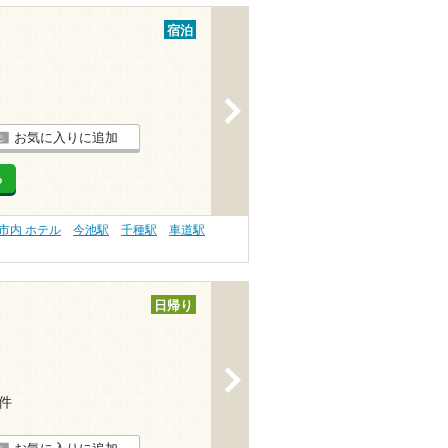
宿泊
>
お気に入りに追加
る
市内 ホテル
今池駅
千種駅
車道駅
日帰り
>
4件