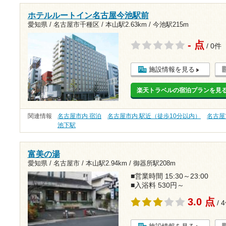
ホテルルートイン名古屋今池駅前
愛知県 / 名古屋市千種区 /
本山駅2.63km
/
今池駅215m
- 点
/ 0件
施設情報を見る
楽天トラベルの宿泊プランを見
関連情報
名古屋市内 宿泊
名古屋市内 駅近（徒歩10分以内）
名古屋
池下駅
富美の湯
愛知県 / 名古屋市 /
本山駅2.94km
/
御器所駅208m
■営業時間 15:30～23:00
■入浴料 530円～
3.0 点
/ 