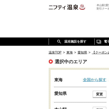
本山駅(
割引クー
温浴施設を探す
電
温泉TOP
>
東海
>
愛知県
>
【クーポン
選択中のエリア
全国から探す
東海
愛知県
変更