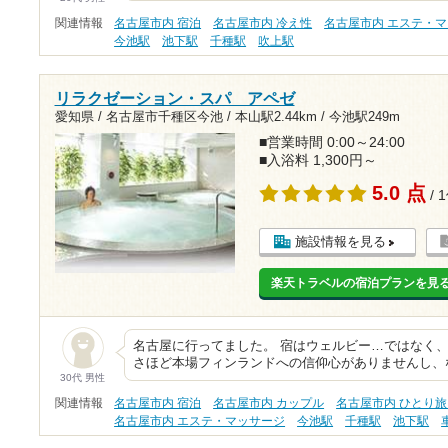
関連情報
名古屋市内 宿泊
名古屋市内 冷え性
名古屋市内 エステ・
今池駅
池下駅
千種駅
吹上駅
リラクゼーション・スパ アペゼ
愛知県 / 名古屋市千種区今池 /
本山駅2.44km
/
今池駅249m
■営業時間 0:00～24:00
■入浴料 1,300円～
5.0 点
/ 
施設情報を見る
楽天トラベルの宿泊プランを見
名古屋に行ってました。 宿はウェルビー…ではなく、
さほど本場フィンランドへの信仰心がありませんし、
30代 男性
関連情報
名古屋市内 宿泊
名古屋市内 カップル
名古屋市内 ひとり
名古屋市内 エステ・マッサージ
今池駅
千種駅
池下駅