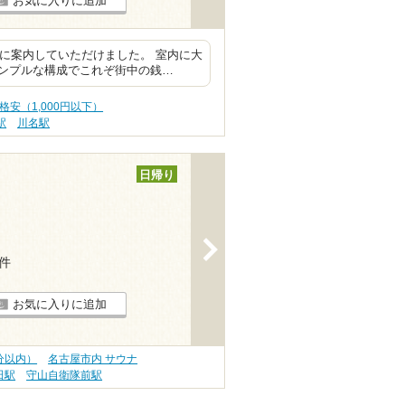
お気に入りに追加
寧に案内していただけました。 室内に大
ンプルな構成でこれぞ街中の銭…
格安（1,000円以下）
駅
川名駅
日帰り
>
3件
お気に入りに追加
分以内）
名古屋市内 サウナ
田駅
守山自衛隊前駅