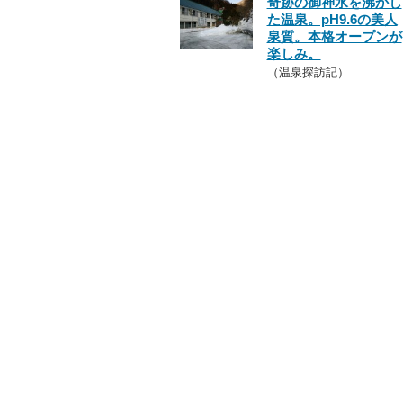
奇跡の御神水を沸かし
た温泉。pH9.6の美人
泉質。本格オープンが
楽しみ。
（温泉探訪記）