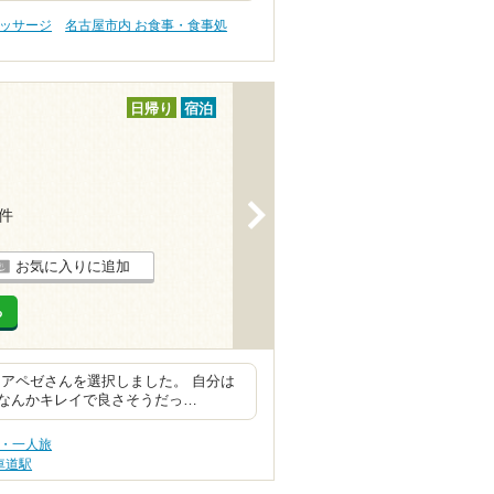
マッサージ
名古屋市内 お食事・食事処
日帰り
宿泊
>
1件
お気に入りに追加
る
アペゼさんを選択しました。 自分は
なんかキレイで良さそうだっ…
旅・一人旅
車道駅