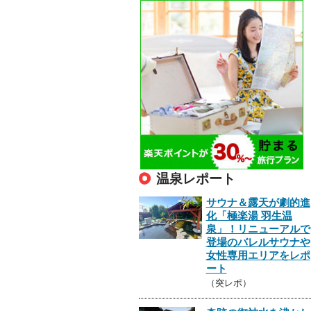
温泉レポート
サウナ＆露天が劇的進
化「極楽湯 羽生温
泉」！リニューアルで
登場のバレルサウナや
女性専用エリアをレポ
ート
（突レポ）