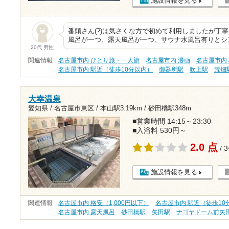
施設情報を見る
番頭さん(?)は気さくな方で初めて利用しましたが丁
風呂が一つ、露天風呂が一つ、サウナ水風呂有りとシ
20代 男性
関連情報
名古屋市内 ひとり旅・一人旅
名古屋市内 漫画
名古屋市内 
名古屋市内 駅近（徒歩10分以内）
御器所駅
吹上駅
荒畑
大幸温泉
愛知県 / 名古屋市東区 /
本山駅3.19km
/
砂田橋駅348m
■営業時間 14:15～23:30
■入浴料 530円～
2.0 点
/ 
施設情報を見る
関連情報
名古屋市内 格安（1,000円以下）
名古屋市内 駅近（徒歩10
名古屋市内 露天風呂
砂田橋駅
矢田駅
ナゴヤドーム前矢