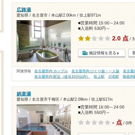
広路湯
愛知県 / 名古屋市 /
本山駅2.00km
/
吹上駅871m
■営業時間 15:00～24:00
■入浴料 530円～
2.0 点
/ 
施設情報を見る
関連情報
名古屋市内 カップル
名古屋市内 ひとり旅・一人旅
名古屋市
名古屋市内 駅近（徒歩10分以内）
吹上駅
川名駅
御器所
娯楽湯
愛知県 / 名古屋市千種区 /
本山駅2.09km
/
吹上駅617m
■営業時間 16:00～24:00
■入浴料 550円～
- 点
/ 0件