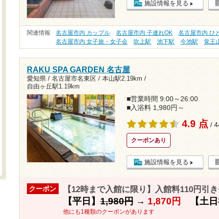
施設情報を見る
関連情報
名古屋市内 カップル
名古屋市内 子連れOK
名古屋市内 ひ
名古屋市内 女子旅・女子会
吹上駅
池下駅
今池駅
覚王
RAKU SPA GARDEN 名古屋
愛知県 / 名古屋市名東区 /
本山駅2.19km
/
自由ヶ丘駅1.19km
■営業時間 9:00～26:00
■入浴料 1,980円～
4.9 点
/ 
クーポンあり
施設情報を見る
【12時まで入館に限り】入館料110円引
クーポン
【平日】
1,980円
→
1,870円
【土日
他にも1種類のクーポンがあります