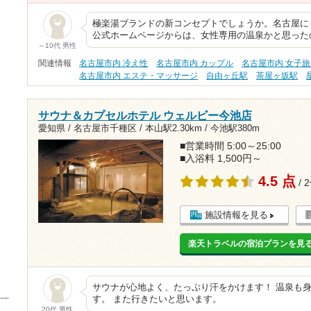
極楽湯ブランドの新コンセプトでしょうか。名古屋にも
公式ホームページからは、女性専用の温泉かと思った
～10代 男性
関連情報
名古屋市内 冷え性
名古屋市内 カップル
名古屋市内 女子
名古屋市内 エステ・マッサージ
自由ヶ丘駅
茶屋ヶ坂駅
サウナ＆カプセルホテル ウェルビー今池店
愛知県 / 名古屋市千種区 /
本山駅2.30km
/
今池駅380m
■営業時間 5:00～25:00
■入浴料 1,500円～
4.5 点
/ 
施設情報を見る
楽天トラベルの宿泊プランを見
サウナが心地よく、たっぷり汗をかけます！ 温泉も
す。 また行きたいと思います。
20代 男性