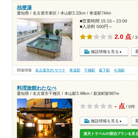
桔梗湯
愛知県 / 名古屋市東区 /
本山駅3.22km
/
車道駅744m
■営業時間 15:15～23:00
■入浴料 500円～
2.0 点
/ 
施設情報を見る
関連情報
名古屋市内 サウナ
車道駅
千種駅
森下駅
今池駅
料理旅館わたなべ
愛知県 / 名古屋市千種区 /
本山駅3.48km
/
新栄町駅887m
- 点
/ 0件
施設情報を見る
楽天トラベルの宿泊プランを見