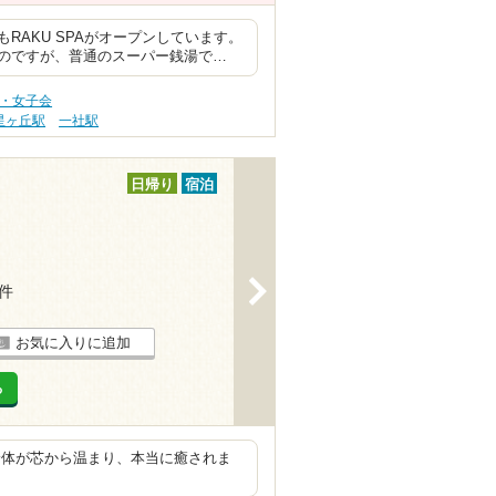
RAKU SPAがオープンしています。
のですが、普通のスーパー銭湯で…
旅・女子会
星ヶ丘駅
一社駅
日帰り
宿泊
>
2件
お気に入りに追加
る
身体が芯から温まり、本当に癒されま