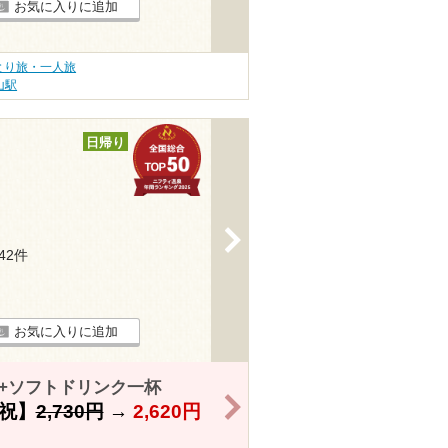
お気に入りに追加
とり旅・一人旅
山駅
日帰り
>
442件
お気に入りに追加
き+ソフトドリンク一杯
>
祝】
2,730円
→
2,620円