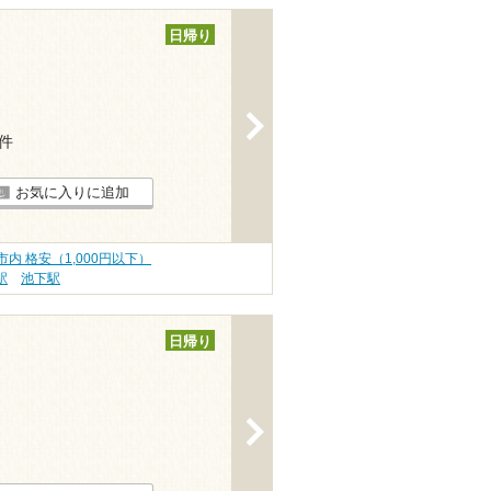
日帰り
>
3件
お気に入りに追加
内 格安（1,000円以下）
駅
池下駅
日帰り
>