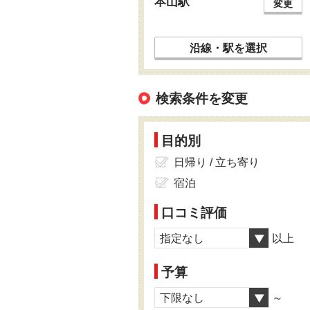
本山駅
変更
沿線・駅を選択
検索条件を変更
目的別
日帰り / 立ち寄り
宿泊
口コミ評価
指定なし
以上
予算
下限なし
～