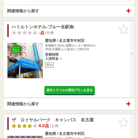
関連情報から探す
ハミルトンホテル-ブルー名駅南-
お気に入
りに追加
-点
/ 0 件
愛知県 / 名古屋市中村区
岩塚駅3.32km
国際センター駅651m
JR名古屋駅より徒歩にて約15分
営業時間
入浴料金 ～
宿泊
楽天トラベルの宿泊プランを見る
関連情報から探す
ザ ロイヤルパーク キャンバス 名古屋
お気に入
りに追加
4.0点
/ 1 件
愛知県 / 名古屋市中村区