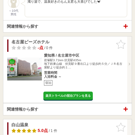
濁り湯で、温泉好きのもん太君も大喜びでした🐒
～10代
男性
関連情報から探す
名古屋ビーズホテル
お気に入
りに追加
-点
/ 0 件
愛知県 / 名古屋市中区
岩塚駅3.71km
伏見駅435m
地下鉄東山線 伏見駅９番出口より徒歩約５分／ＪＲ名古
屋駅より徒歩約１…
営業時間
入浴料金 ～
宿泊
楽天トラベルの宿泊プランを見る
関連情報から探す
白山温泉
お気に入
りに追加
5.0点
/ 1 件