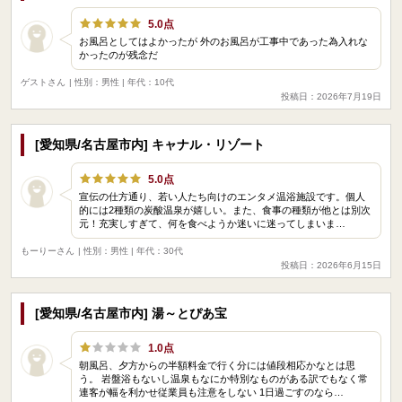
5.0点
お風呂としてはよかったが 外のお風呂が工事中であった為入れな
かったのが残念だ
ゲストさん
| 性別：男性 | 年代：10代
投稿日：2026年7月19日
[愛知県/名古屋市内] キャナル・リゾート
5.0点
宣伝の仕方通り、若い人たち向けのエンタメ温浴施設です。個人
的には2種類の炭酸温泉が嬉しい。また、食事の種類が他とは別次
元！充実しすぎて、何を食べようか迷いに迷ってしまいま…
もーりーさん
| 性別：男性 | 年代：30代
投稿日：2026年6月15日
[愛知県/名古屋市内] 湯～とぴあ宝
1.0点
朝風呂、夕方からの半額料金で行く分には値段相応かなとは思
う。 岩盤浴もないし温泉もなにか特別なものがある訳でもなく常
連客が幅を利かせ従業員も注意をしない 1日過ごすのなら…