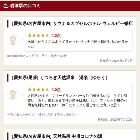
岩塚駅の口コミ
[愛知県/名古屋市内] サウナ＆カプセルホテル ウェルビー栄店
4.0点
水風呂がたくさんあって良かった サウナで寝っ転がれるのが良か
った
masamasaさん
| 性別：男性 | 年代：40代
投稿日：2026年8月1日
[愛知県/尾張] くつろぎ天然温泉 湯楽（ゆらく）
4.0点
入館料だけで、フリードリンクバーを利用出来るのは、とても有
難い！あと、慣れるまで使い勝手は悪いけど、マッサージ機の利
用も無料なのも良い！休日にマッタリ過ごすには良いと思う…
一宮のヨッシーさん
| 性別：男性 | 年代：50代～
投稿日：2026年7月22日
[愛知県/名古屋市内] 天然温泉 中川コロナの湯