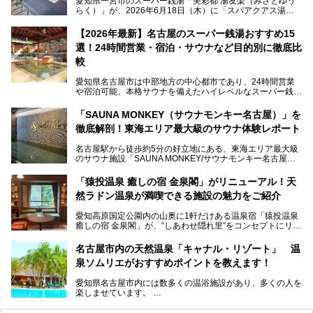
愛知県一宮市のスーパー銭湯「美彩都 湯友楽（みさとゆう
らく）」が、2026年6月18日（木）に「スパアクアス湯友
楽」としてリニューアルオープン！
【2026年最新】名古屋のスーパー銭湯おすすめ15
この地で30年にわたり愛され続けてきた施設だからこそ、
選！24時間営業・宿泊・サウナなど目的別に徹底比
地元住民をはじめオープンを待ちわびている人も多いのでは
ないでしょうか。
較
老朽化した設備の補修を機に、2年前からじっくり構想を練
ってきたというだけあって、館内の充実度は想像以上。
愛知県名古屋市は中部地方の中心都市であり、24時間営業
以前の4倍に拡張したという露天エリアや10の浴槽、40人収
や宿泊可能、本格サウナを備えたハイレベルなスーパー銭湯
容の巨大なスタジアムサウナに、岩盤浴やリラクゼーション
が密集する激戦区です。
までまるごと楽しめる施設に生まれ変わりました。
「SAUNA MONKEY（サウナモンキー名古屋）」を
そのため、「日々の仕事の疲れを心身ともにリセットした
今回は、全面リニューアルして新しくなった「スパアクアス
徹底解剖！東海エリア最大級のサウナ体験レポート
い」「休日に時間を忘れて1日中ダラダラ過ごしたい」「コ
湯友楽」に一足早くお邪魔して取材してきました！
スパ良く非日常の極上体験を味わいたい」人向けの施設が多
名古屋駅から徒歩約5分の好立地にある、東海エリア最大級
くある点が魅力です！
のサウナ施設「SAUNA MONKEY/サウナモンキー名古屋」
をご存じですか？
今回は、名古屋市でおすすめのスーパー銭湯を紹介します。
「名古屋駅周辺ってサウナが少ないよね」という声をよく耳
お好みの温泉施設を見つけて楽しんでくださいね。
「猿投温泉 癒しの宿 金泉閣」がリニューアル！天
にするだけあり、アクセスの良さにも胸が高鳴ります。
然ラドン温泉が満喫できる施設の魅力をご紹介
今回は普段は男性専用となっているパブリックサウナが、女
性専用で公開される『レディースデー』が開催されたので、
愛知高原国定公園内の山奥に1軒だけある温泉宿「猿投温泉
さっそく取材してきました！
癒しの宿 金泉閣」が、“しあわせ隠れ里”をコンセプトにリニ
ューアルオープンします。
名古屋市内の天然温泉「キャナル・リゾート」 温
天然ラドン温泉が堪能できるお風呂や、新設・改装された客
泉ソムリエがおすすめポイントを教えます！
室、地元の食材と温泉水で作られたお料理……。
新しくなった「猿投温泉 癒しの宿 金泉閣」の魅力を丸ごと
愛知県名古屋市内には数多くの温浴施設があり、多くの人を
ご紹介します。
楽しませています。
その中でも今回は「キャナル・リゾート」について、温泉ソ
ムリエの目線で紹介していきます！