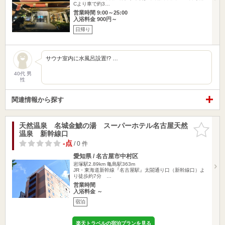
Cより車で約3…
営業時間 9:00～25:00
入浴料金 900円～
日帰り
サウナ室内に水風呂設置!? …
40代 男
性
関連情報から探す
天然温泉 名城金鯱の湯 スーパーホテル名古屋天然
お気に入
温泉 新幹線口
りに追加
-点
/ 0 件
愛知県 / 名古屋市中村区
岩塚駅2.89km
亀島駅363m
JR・東海道新幹線『名古屋駅』太閤通り口（新幹線口）よ
り徒歩約7分 …
営業時間
入浴料金 ～
宿泊
楽天トラベルの宿泊プランを見る