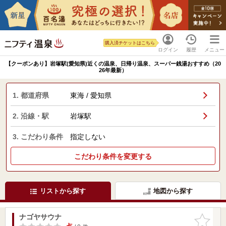
購入済チケットはこちら
ログイン
履歴
メニュー
【クーポンあり】岩塚駅(愛知県)近くの温泉、日帰り温泉、スーパー銭湯おすすめ（20
26年最新）
1. 都道府県
東海 / 愛知県
2. 沿線・駅
岩塚駅
3. こだわり条件
指定しない
こだわり条件を変更する
リストから探す
地図から探す
ナゴヤサウナ
お気に入
りに追加