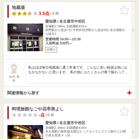
地蔵湯
お気に入
りに追加
3.5点
/ 4 件
愛知県 / 名古屋市中村区
岩塚駅2.09km
太閤通駅455m
米野駅から徒歩7分 中村区役所駅から徒歩9分 名古屋駅か
ら徒歩1…
営業時間 16:00～23:30
入浴料金 530円～
日帰り
私はほぼ毎日地蔵湯に通う常連です。こんなに良い銭湯は他には
なかなかないと思います。 私の他にもたくさんの客で賑わって…
30代 男
性
関連情報から探す
料理旅館なごや花亭美よし
お気に入
りに追加
-点
/ 0 件
愛知県 / 名古屋市中村区
岩塚駅2.39km
太閤通駅418m
名古屋駅の新幹線太閤口ビックカメラと三十三銀行との間
の道を直進４っ目…