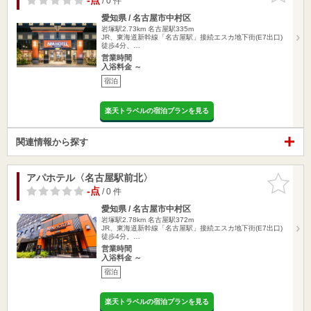
-点
/ 0 件
愛知県 / 名古屋市中村区
岩塚駅2.73km
名古屋駅335m
JR、東海道新幹線「名古屋駅」接続エスカ地下街(E7出口)
徒歩4分、…
営業時間
入浴料金 ～
宿泊
楽天トラベルの宿泊プランを見る
関連情報から探す
アパホテル〈名古屋駅前北〉
お気に入
りに追加
-点
/ 0 件
愛知県 / 名古屋市中村区
岩塚駅2.78km
名古屋駅372m
JR、東海道新幹線「名古屋駅」接続エスカ地下街(E7出口)
徒歩4分。…
営業時間
入浴料金 ～
宿泊
楽天トラベルの宿泊プランを見る