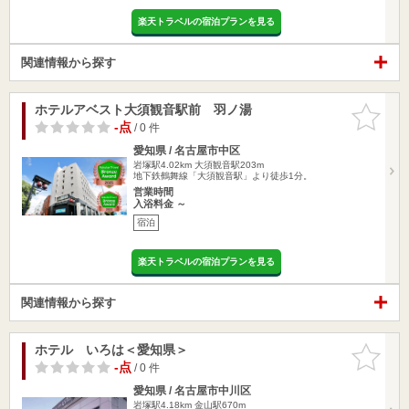
楽天トラベルの宿泊プランを見る
関連情報から探す
ホテルアベスト大須観音駅前 羽ノ湯
お気に入
りに追加
-点
/ 0 件
愛知県 / 名古屋市中区
岩塚駅4.02km
大須観音駅203m
地下鉄鶴舞線「大須観音駅」より徒歩1分。
営業時間
入浴料金 ～
宿泊
楽天トラベルの宿泊プランを見る
関連情報から探す
ホテル いろは＜愛知県＞
お気に入
りに追加
-点
/ 0 件
愛知県 / 名古屋市中川区
岩塚駅4.18km
金山駅670m