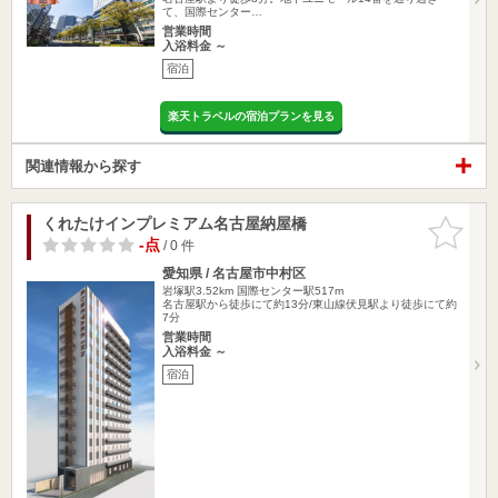
て、国際センター…
営業時間
入浴料金 ～
宿泊
楽天トラベルの宿泊プランを見る
関連情報から探す
くれたけインプレミアム名古屋納屋橋
お気に入
りに追加
-点
/ 0 件
愛知県 / 名古屋市中村区
岩塚駅3.52km
国際センター駅517m
名古屋駅から徒歩にて約13分/東山線伏見駅より徒歩にて約
7分
営業時間
入浴料金 ～
宿泊