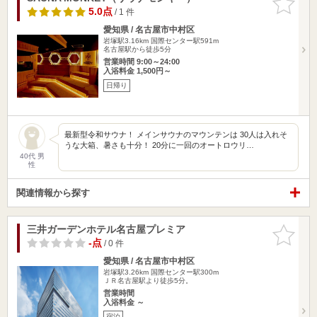
りに追加
5.0点
/ 1 件
愛知県 / 名古屋市中村区
岩塚駅3.16km
国際センター駅591m
名古屋駅から徒歩5分
営業時間 9:00～24:00
入浴料金 1,500円～
日帰り
最新型令和サウナ！ メインサウナのマウンテンは 30人は入れそ
うな大箱、暑さも十分！ 20分に一回のオートロウリ…
40代 男
性
関連情報から探す
三井ガーデンホテル名古屋プレミア
お気に入
りに追加
-点
/ 0 件
愛知県 / 名古屋市中村区
岩塚駅3.26km
国際センター駅300m
ＪＲ名古屋駅より徒歩5分。
営業時間
入浴料金 ～
宿泊