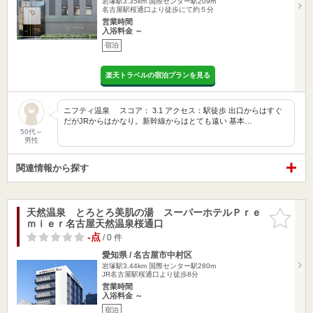
岩塚駅3.35km
国際センター駅209m
名古屋駅桜通口より徒歩にて約５分
営業時間
入浴料金 ～
宿泊
楽天トラベルの宿泊プランを見る
ニフティ温泉 スコア： 3.1 アクセス：駅徒歩 出口からはすぐ
だがJRからはかなり。新幹線からはとても遠い 基本…
50代～
男性
関連情報から探す
天然温泉 とろとろ美肌の湯 スーパーホテルＰｒｅ
お気に入
ｍｉｅｒ名古屋天然温泉桜通口
りに追加
-点
/ 0 件
愛知県 / 名古屋市中村区
岩塚駅3.44km
国際センター駅280m
JR名古屋駅桜通口より徒歩8分
営業時間
入浴料金 ～
宿泊