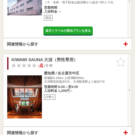
ＪＲ・名鉄・地下鉄金山総合駅から徒歩で約１０分。
営業時間
入浴料金 ～
宿泊
楽天トラベルの宿泊プランを見る
関連情報から探す
KIWAMI SAUNA 大須（男性専用）
お気に入
りに追加
-点
/ 0 件
愛知県 / 名古屋市中区
岩塚駅4.19km
上前津駅666m
大須商店街徒歩5分、大須観音駅より徒歩7分
営業時間 6:00～翌4:00
入浴料金 1,200円～
日帰り
関連情報から探す