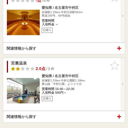
-点
/ 0 件
愛知県 / 名古屋市中村区
岩塚駅1.35km
中村日赤駅562m
県道190号、68号経由
営業時間
入浴料金 ～
日帰り
関連情報から探す
宮裏温泉
お気に入
りに追加
2.0点
/ 3 件
愛知県 / 名古屋市中村区
岩塚駅1.53km
中村公園駅1.39km
東山線「中村公園」より２０分
営業時間 15:40～22:30
入浴料金 500円～
日帰り
関連情報から探す