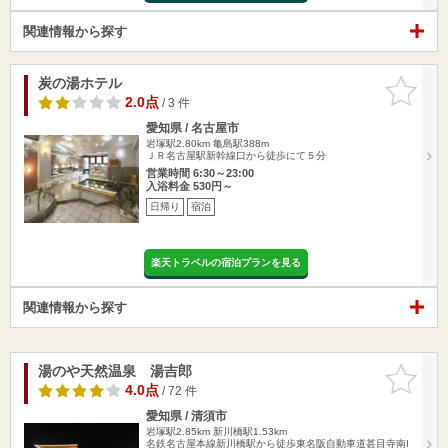
関連情報から探す
炭の湯ホテル
お気に入
りに追加
2.0点
/ 3 件
愛知県 / 名古屋市
岩塚駅2.80km
亀島駅388m
ＪＲ名古屋駅新幹線口から徒歩にて５分
営業時間 6:30～23:00
入浴料金 530円～
日帰り
宿泊
楽天トラベルの宿泊プランを見る
関連情報から探す
湯のや天然温泉 湯吉郎
お気に入
りに追加
4.0点
/ 72 件
愛知県 / 清須市
岩塚駅2.85km
新川橋駅1.53km
名鉄名古屋本線新川橋駅から徒歩東名阪自動車道甚目寺南I