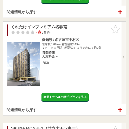
関連情報から探す
くれたけインプレミアム名駅南
お気に入
りに追加
-点
/ 0 件
愛知県 / 名古屋市中村区
岩塚駅3.06km
名古屋駅649m
ＪＲ 名古屋駅（桜通口）より徒歩にて約9分
営業時間
入浴料金 ～
宿泊
楽天トラベルの宿泊プランを見る
関連情報から探す
SAUNA MONKEY（サウナモンキー）
お気に入