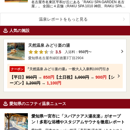
名古屋市名東区平和が丘にある「RAKU SPA GARDEN 名古
屋」。 全国に４店舗（RAKU SPA 1010 神田、RAKU SPA
鶴見、RAKU S…
温泉レポートをもっと見る
人気の施設
天然温泉 みどり楽の湯
3.5
入浴料：
950円
〜
愛知県名古屋市緑区徳重3丁目2904
『天然温泉 みどり楽の湯』一般大人入泉料100円引き
クーポン
【平日】
950円
→
850円
【土日祝】
1,000円
→
900円
【シ
ーズン】
1,200円
→
1,100円
愛知県のニフティ温泉ニュース
愛知県一宮市に「スパアクアス湯友楽」がオープ
ン！多彩な浴槽やスタジアムサウナを徹底レポート