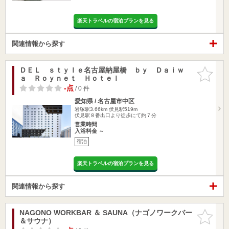
楽天トラベルの宿泊プランを見る
関連情報から探す
ＤＥＬ ｓｔｙｌｅ名古屋納屋橋 ｂｙ Ｄａｉｗ
お気に入
ａ Ｒｏｙｎｅｔ Ｈｏｔｅｌ
りに追加
-点
/ 0 件
愛知県 / 名古屋市中区
岩塚駅3.66km
伏見駅519m
伏見駅８番出口より徒歩にて約７分
営業時間
入浴料金 ～
宿泊
楽天トラベルの宿泊プランを見る
関連情報から探す
NAGONO WORKBAR ＆ SAUNA（ナゴノワークバー
お気に入
＆サウナ）
りに追加