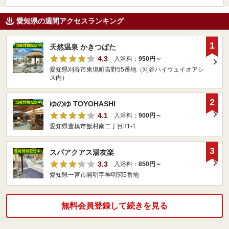
愛知県の週間アクセスランキング
1
天然温泉 かきつばた
4.3
入浴料：
950円～
愛知県刈谷市東境町吉野55番地（刈谷ハイウェイオアシ
ス内）
2
ゆのゆ TOYOHASHI
4.1
入浴料：
900円～
愛知県豊橋市飯村南二丁目31-1
3
スパアクアス湯友楽
3.3
入浴料：
850円～
愛知県一宮市開明字神明郭5番地
無料会員登録して続きを見る