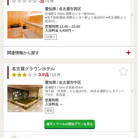
-点
/ 0 件
愛知県 / 名古屋市西区
岩塚駅3.70km
国際センター駅544m
●地下鉄桜通線 国際センター駅より徒歩8分 ●名古屋駅より
徒歩10…
営業時間 11:00～22:00
入浴料金 4,400円～
日帰り
関連情報から探す
名古屋クラウンホテル
お気に入
りに追加
3.0点
/ 13 件
愛知県 / 名古屋市中区
岩塚駅3.71km
伏見駅454m
地下鉄「伏見駅」から徒歩5分。JR名古屋駅からタクシー
で5分。名高速…
営業時間
入浴料金 ～
宿泊
楽天トラベルの宿泊プランを見る