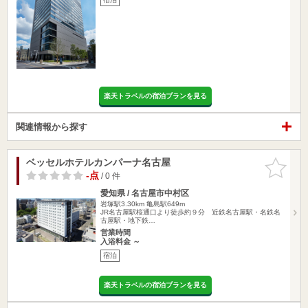
楽天トラベルの宿泊プランを見る
関連情報から探す
ベッセルホテルカンパーナ名古屋
お気に入
りに追加
-点
/ 0 件
愛知県 / 名古屋市中村区
岩塚駅3.30km
亀島駅649m
JR名古屋駅桜通口より徒歩約９分 近鉄名古屋駅・名鉄名
古屋駅・地下鉄…
営業時間
入浴料金 ～
宿泊
楽天トラベルの宿泊プランを見る