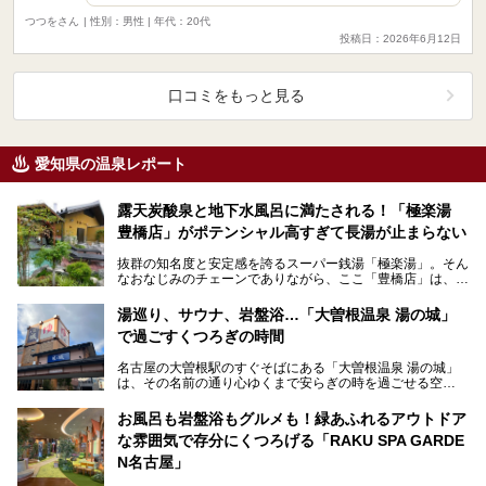
つつをさん
| 性別：男性 | 年代：20代
投稿日：2026年6月12日
口コミをもっと見る
愛知県の温泉レポート
露天炭酸泉と地下水風呂に満たされる！「極楽湯
豊橋店」がポテンシャル高すぎて長湯が止まらない
抜群の知名度と安定感を誇るスーパー銭湯「極楽湯」。そん
なおなじみのチェーンでありながら、ここ「豊橋店」は、お
湯と水の質にこだわり抜いた実力派店舗でした。開放感抜…
湯巡り、サウナ、岩盤浴…「大曽根温泉 湯の城」
で過ごすくつろぎの時間
名古屋の大曽根駅のすぐそばにある「大曽根温泉 湯の城」
は、その名前の通り心ゆくまで安らぎの時を過ごせる空
間……。 施設の中には温泉だけでなく、サウナや岩盤…
お風呂も岩盤浴もグルメも！緑あふれるアウトドア
な雰囲気で存分にくつろげる「RAKU SPA GARDE
N名古屋」