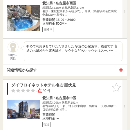
愛知県 / 名古屋市西区
岩塚駅3.82km
東枇杷島駅279m
名鉄・東枇杷島駅から徒歩2分、名鉄・栄生駅の名鉄病院
側出口から徒歩6…
営業時間 15:00～24:00
入浴料金 500円～
日帰り
初めて利用させていただきました 駅近の公衆浴場、銭湯です 普
通のお風呂から露天風呂、サウナなどあり サウナはスーパー…
50代～
男性
関連情報から探す
ダイワロイネットホテル名古屋伏見
お気に入
りに追加
-点
/ 0 件
愛知県 / 名古屋市中区
岩塚駅3.99km
伏見駅181m
名古屋駅より一駅、地下鉄東山線 鶴舞線 伏見駅8番出
口徒歩約2分（階…
営業時間
入浴料金 ～
宿泊