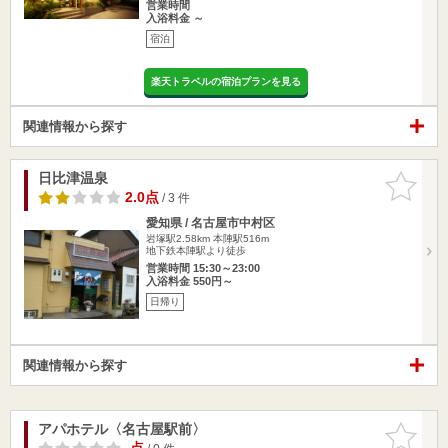
営業時間
入浴料金 ～
宿泊
楽天トラベルの宿泊プランを見る
関連情報から探す
日比津温泉
お気に入
りに追加
2.0点
/ 3 件
愛知県 / 名古屋市中村区
岩塚駅2.58km
本陣駅516m
地下鉄本陣駅より徒歩
営業時間 15:30～23:00
入浴料金 550円～
日帰り
関連情報から探す
アパホテル〈名古屋駅前〉
お気に入
りに追加