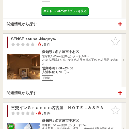
楽天トラベルの宿泊プランを見る
関連情報から探す
SENSE sauna -Nagoya-
お気に入
りに追加
-点
/ 0 件
愛知県 / 名古屋市中村区
岩塚駅3.45km
国際センター駅249m
JR名古屋駅より車で1分 名古屋市営地下鉄 名古屋駅 徒歩6
分 …
営業時間 9:00～24:00
入浴料金 1,700円～
日帰り
関連情報から探す
三交インＧｒａｎｄｅ名古屋－ＨＯＴＥＬ＆ＳＰＡ－
お気に入
りに追加
-点
/ 0 件
愛知県 / 名古屋市中村区
岩塚駅3.51km
国際センター駅55m
名古屋駅より徒歩8分。地下ユニモール14番を通り過ぎ