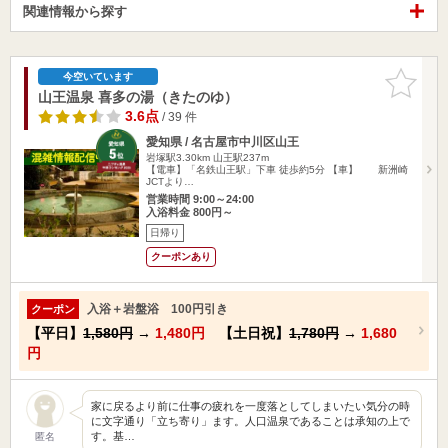
関連情報から探す
お気に入
今空いています
りに追加
山王温泉 喜多の湯（きたのゆ）
3.6点
/ 39 件
愛知県 / 名古屋市中川区山王
岩塚駅3.30km
山王駅237m
【電車】「名鉄山王駅」下車 徒歩約5分 【車】 新洲崎
JCTより…
営業時間 9:00～24:00
入浴料金 800円～
日帰り
クーポンあり
入浴＋岩盤浴 100円引き
クーポン
【平日】
1,580円
→
1,480円
【土日祝】
1,780円
→
1,680
円
家に戻るより前に仕事の疲れを一度落としてしまいたい気分の時
に文字通り「立ち寄り」ます。人口温泉であることは承知の上で
す。基…
匿名