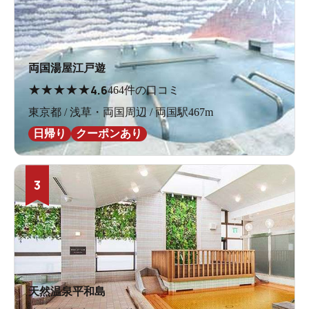
両国湯屋江戸遊
★
★
★
★
★
4.6
464件の口コミ
東京都 / 浅草・両国周辺 / 両国駅467m
日帰り
クーポンあり
3
天然温泉平和島