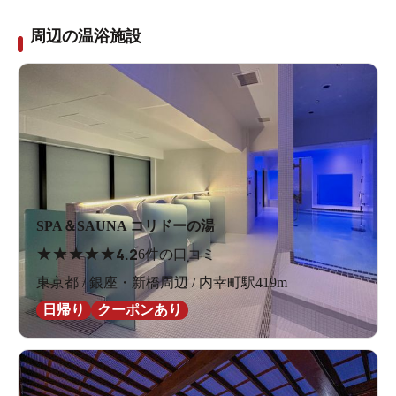
周辺の温浴施設
SPA＆SAUNA コリドーの湯
★
★
★
★
★
4.2
6件の口コミ
東京都 / 銀座・新橋周辺 / 内幸町駅419m
日帰り
クーポンあり