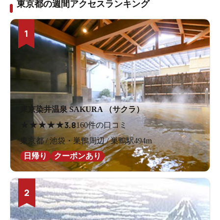
東京都の週間アクセスランキング
1
東京染井温泉 SAKURA （サクラ）
★
★
★
★
★
3.8
160件の口コミ
東京都 / 池袋・巣鴨周辺 / 巣鴨駅494m
日帰り
クーポンあり
2