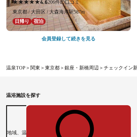
★
★
★
★
★
4.6
206件の口コミ
東京都 / 大田区 / 大森海岸駅587m
日帰り
宿泊
会員登録して続きを見る
温泉TOP
＞
関東
＞
東京都
＞
銀座・新橋周辺
＞
チェックイン
温浴施設を探す