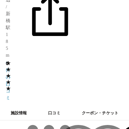
/
新
橋
駅
1
8
5
m
★
0
0
★
件
★
の
★
口
★
コ
ミ
施設情報
口コミ
クーポン・チケット