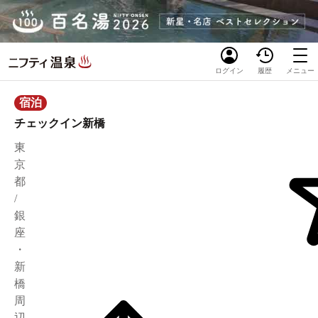
ログイン
履歴
メニュー
宿泊
チェックイン新橋
東
京
都
/
銀
座
・
新
橋
周
辺