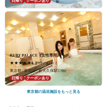
日帰り
クーポンあり
RUBY PALACE（女性専用）
★
★
★
★
★
4.2
9件の口コミ
東京都 / 新宿区 / 新大久保駅376m
日帰り
クーポンあり
東京都の
温浴施設をもっと見る