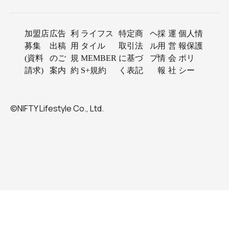
加盟店
広告
利
ライフス
特定商
ヘ
採
運
個人情
募集
出稿
用
タイル
取引法
ル
用
営
報保護
(資料
のご
規
MEMBER
に基づ
プ
情
会
ポリ
請求)
案内
約
S+規約
く表記
報
社
シー
©NIFTY Lifestyle Co., Ltd.