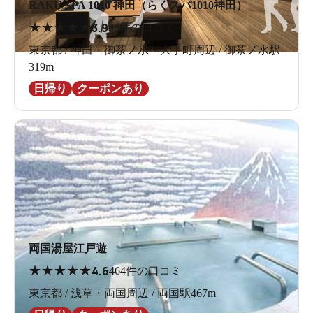
RAKU SPA 1010 神田（らくスパ1010神田）
★
★
★
★
★
3.9
95件の口コミ
東京都 / 神田・御茶ノ水・大手町周辺 / 御茶ノ水駅
319m
日帰り
クーポンあり
両国湯屋江戸遊
★
★
★
★
★
4.6
464件の口コミ
東京都 / 浅草・両国周辺 / 両国駅467m