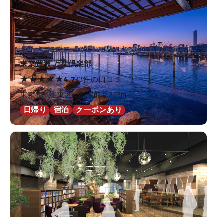
東京豊洲 万葉倶楽部
★
★
★
★
★
4.7
23件の口コミ
東京都 / 江東区 / 市場前駅213m
日帰り
宿泊
クーポンあり