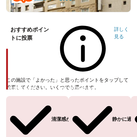
おすすめポイン
詳しく
見る
トに投票
この施設で「よかった」と思ったポイントをタップして
投票してください。いくつでも選べます。
投票ありがとうございます
投票ありがとうございます
清潔感がある
静かに過ご