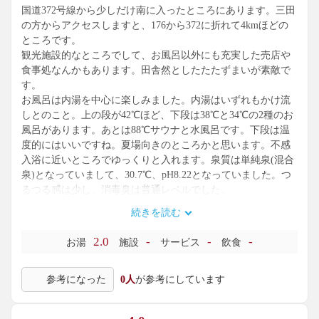
国道372号線から少しだけ南に入ったところにあります。三田
の方からアクセスしますと、176から372に折れて4kmほどの
ところです。
観光施設的なところでして、お風呂以外にも充実した売店や
食事処なんかもあります。田舎然としたたたずまいが素敵で
す。
お風呂は内湯を中心に楽しみました。内湯はいずれもかけ流
しとのこと。上の段が42℃ほど、下段は38℃と34℃の2種のお
風呂があります。あとは88℃サウナと水風呂です。下段は温
度的にはいいですね。夏場向きのところかと思います。不感
入浴に近いところでゆっくりと入れます。泉質は単純泉(混合
泉)となっていまして、30.7℃、pH8.22となっていました。つ
るつる感は少し、消毒臭は普通レベルでした。
アメニティはメーカー不詳の隅の3点セットかWindhill3点セッ
続きを読む
トです。
露天は循環湯でして、2段構成。42℃くらいでこちらも消毒臭
2.0
-
-
-
お湯
施設
サービス
飲食
は普通レベルでした。
気候が許せば内湯の低温のところでじっくり過ごしたいとこ
参考になった
0人
が参考にしています
ろです。ちょっと消毒臭が気になりましたが、それ以外は文
句なし。かけ流しの贅沢感はないのがやや残念かな。何も手
を入れていない生源泉を楽しんでみたいところではありま