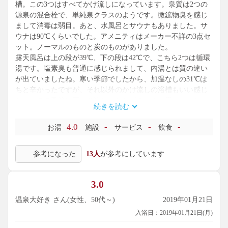
槽。この3つはすべてかけ流しになっています。泉質は2つの
源泉の混合栓で、単純泉クラスのようです。微鉱物臭を感じ
まして消毒は弱目。あと、水風呂とサウナもありました。サ
ウナは90℃くらいでした。アメニティはメーカー不詳の3点セ
ット。ノーマルのものと炭のものがありました。
露天風呂は上の段が39℃、下の段は42℃で、こちら2つは循環
湯です。塩素臭も普通に感じられまして、内湯とは質の違い
が出ていましたね。寒い季節でしたから、加温なしの31℃は
ちと辛かったですが、それ以外のかけ流しの浴槽もいい感じ
だったので季節に応じて楽しむことができると思いました。
続きを読む
このあたりでは一番温泉らしさが出ている施設だと思います
ので、また通りがかりにでも立ち寄りたく思います。
4.0
-
-
-
お湯
施設
サービス
飲食
参考になった
13人
が参考にしています
3.0
温泉大好き さん(女性、50代～)
2019年01月21日
入浴日：2019年01月21日(月)