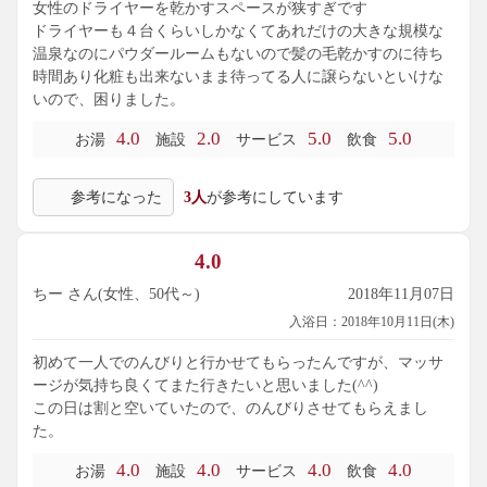
女性のドライヤーを乾かすスペースが狭すぎです
ドライヤーも４台くらいしかなくてあれだけの大きな規模な
温泉なのにパウダールームもないので髪の毛乾かすのに待ち
時間あり化粧も出来ないまま待ってる人に譲らないといけな
いので、困りました。
4.0
2.0
5.0
5.0
お湯
施設
サービス
飲食
参考になった
3人
が参考にしています
4.0
ちー さん(女性、50代～)
2018年11月07日
入浴日：2018年10月11日(木)
初めて一人でのんびりと行かせてもらったんですが、マッサ
ージが気持ち良くてまた行きたいと思いました(^^)
この日は割と空いていたので、のんびりさせてもらえまし
た。
4.0
4.0
4.0
4.0
お湯
施設
サービス
飲食