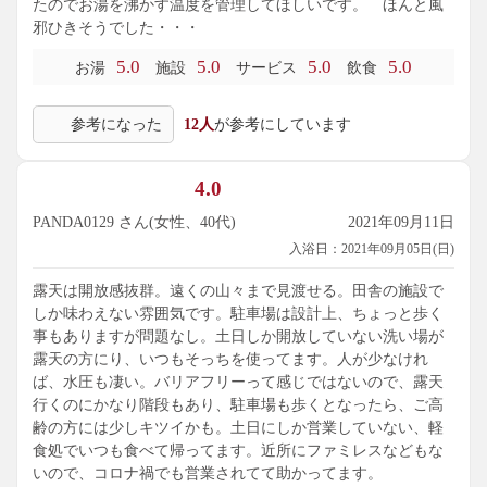
たのでお湯を沸かす温度を管理してほしいです。 ほんと風
邪ひきそうでした・・・
5.0
5.0
5.0
5.0
お湯
施設
サービス
飲食
参考になった
12人
が参考にしています
4.0
PANDA0129 さん(女性、40代)
2021年09月11日
入浴日：2021年09月05日(日)
露天は開放感抜群。遠くの山々まで見渡せる。田舎の施設で
しか味わえない雰囲気です。駐車場は設計上、ちょっと歩く
事もありますが問題なし。土日しか開放していない洗い場が
露天の方にり、いつもそっちを使ってます。人が少なけれ
ば、水圧も凄い。バリアフリーって感じではないので、露天
行くのにかなり階段もあり、駐車場も歩くとなったら、ご高
齢の方には少しキツイかも。土日にしか営業していない、軽
食処でいつも食べて帰ってます。近所にファミレスなどもな
いので、コロナ禍でも営業されてて助かってます。