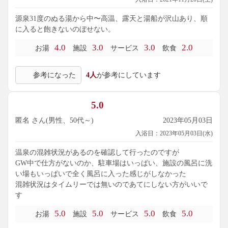
源泉31度のぬる湯から中〜高温、露天と湯船が沢山あり、順
に入ると飽きないのぼせない。
4.0
3.0
3.0
2.0
お湯
施設
サービス
飲食
参考になった
4人
が参考にしています
5.0
匿名 さん(男性、50代～)
2023年05月03日
入浴日：2023年05月03日(水)
温泉の混雑状況があるのを確認して行ったのですが
GW中で仕方がないのか、駐車場はいっぱい、施設の風呂に洗
い場もいっぱいで全く風呂に入った感じがしなかった
混雑状況はタイムリーでは無いのであてにしない方がいいで
す
5.0
5.0
5.0
5.0
お湯
施設
サービス
飲食