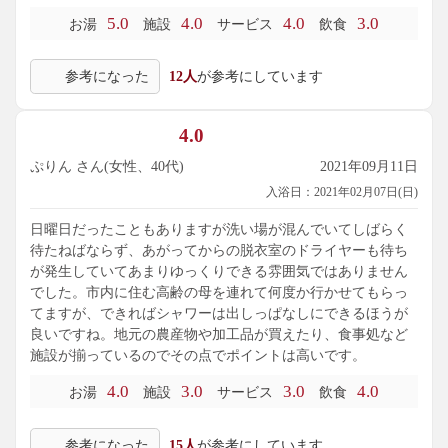
5.0
4.0
4.0
3.0
お湯
施設
サービス
飲食
参考になった
12人
が参考にしています
4.0
ぷりん さん(女性、40代)
2021年09月11日
入浴日：2021年02月07日(日)
日曜日だったこともありますが洗い場が混んでいてしばらく
待たねばならず、あがってからの脱衣室のドライヤーも待ち
が発生していてあまりゆっくりできる雰囲気ではありません
でした。市内に住む高齢の母を連れて何度か行かせてもらっ
てますが、できればシャワーは出しっぱなしにできるほうが
良いですね。地元の農産物や加工品が買えたり、食事処など
施設が揃っているのでその点でポイントは高いです。
4.0
3.0
3.0
4.0
お湯
施設
サービス
飲食
参考になった
15人
が参考にしています