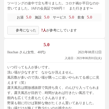
ツーリングの途中で立ち寄りました。コロナ禍か平日なのか
空いてました。JAFの会員証で600円！ また行きます〜
5.0
5.0
5.0
5.0
お湯
施設
サービス
飲食
参考になった
7人
が参考にしています
5.0
Ikuchan さん(女性、40代)
2021年08月12日
入浴日：2021年06月01日(火)
いつ行っても人が多いです。
洗い場が少なすぎて なかなか洗えません。
風呂数が多いので洗い場が隅っこに追いやられてる感じに見
えます（笑）
露天風呂は開放感抜群で気持ち良く、のんびり入ってられま
す。露天風呂が目的で…時間があれば行きたい風呂です。
館内も広くて土産もたくさんあります。
野菜も朝に行けば新鮮な物がたくさん置いてありました。
洗い場だけが狭くて数少ないのが残念かな。