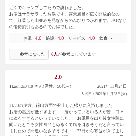
近くでキャンプしてたので訪れました。
お湯はサラサラしたお湯です。露天風呂が広く開放的なの
で、紅葉した山並みを見ながらのんびりつかれます。JAFなど
の優待割引もあるのでお得でした。
4.0
4.0
4.0
-
お湯
施設
サービス
飲食
参考になった
6人
が参考にしています
2.0
Tkashida0419 さん(男性、50代～)
2021年11月24日
入浴日：2021年11月23日(火)
11/23の夕方、篠山方面で登山した帰りに入浴しました
お湯の温度が低すぎます！ 浸かっているいる人が皆 口々
にぬるすぎるといっていました。 お風呂を出た後女性陣に
聞いたところ女性風呂もぬるくて風を引きそうだと言ってい
ましたので間違いなさそうです・・23日から寒波がきてまし