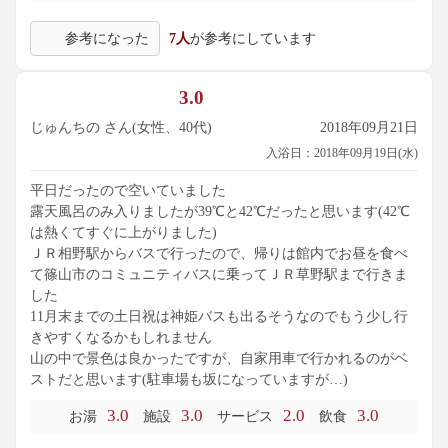
参考になった
7人
が参考にしています
3.0
じゅんちの さん(女性、40代)
2018年09月21日
入浴日：2018年09月19日(水)
平日だったので空いていました
露天風呂のみ入りましたが39℃と42℃だったと思います(42℃
は熱くてすぐに上がりました)
ＪＲ相野駅からバスで行ったので、帰りは館内でお昼を食べ
て篠山市のコミュニティバスに乗ってＪＲ草野駅まで行きま
した
11月末までの土日祝は神姫バスも出るそうなのでもう少し行
きやすくなるかもしれません
山の中で景色は良かったですが、自家用車で行かれるのがベ
ストだと思います(駐車場も坂になっていますが…)
3.0
3.0
2.0
3.0
お湯
施設
サービス
飲食