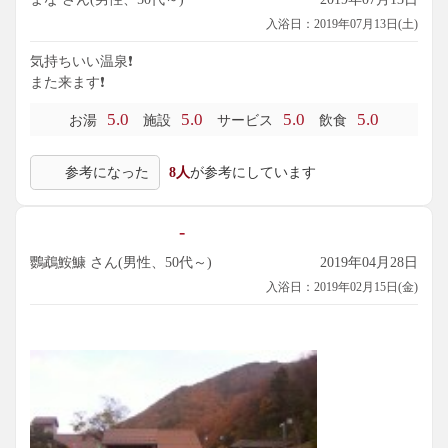
入浴日：2019年07月13日(土)
気持ちいい温泉❗️
また来ます❗️
5.0
5.0
5.0
5.0
お湯
施設
サービス
飲食
参考になった
8人
が参考にしています
-
鸚鵡鮟鱇 さん(男性、50代～)
2019年04月28日
入浴日：2019年02月15日(金)