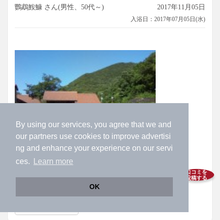
鸚鵡鮟鱇 さん(男性、50代～)
2017年11月05日
入浴日：2017年07月05日(水)
By using our services, you agree that we and
our
partners
use cookies to improve advertisi
ng and enhance your experience on our servi
ces.
Learn more
口コミを
投稿する
施設外観
OK
参考になった
9人
が参考にしています