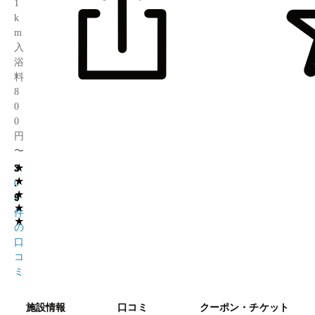
1
k
m
入
浴
料
8
0
0
円
〜
★
3
2
★
.
0
★
9
4
★
件
★
の
口
コ
ミ
施設情報
口コミ
クーポン・チケット