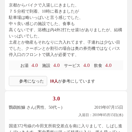
京都からバイクで入湯しにきました、
７５分程で到着、10時に着きましたが
駐車場は略いっぱいと言う感じでした、
中々良い感じの施設でした、食事も
高くないです、浴槽は内4外2打たせ湯1がありましたが、結構
いっぱいでした、
土産とか物産もそれなりに力入れてます、子連れは少ない目
でした、クーポンとか割引の場合は奥の券売機ではなくバス
停入口のフロントで購入が必要です、
4.0
4.0
4.0
4.0
お湯
施設
サービス
飲食
参考になった
10人
が参考にしています
3.0
鸚鵡鮟鱇 さん(男性、50代～)
2019年07月15日
入浴日：2019年05月15日(水)
国道372号線の今田支所前交差点を南に入りまして、しばし進