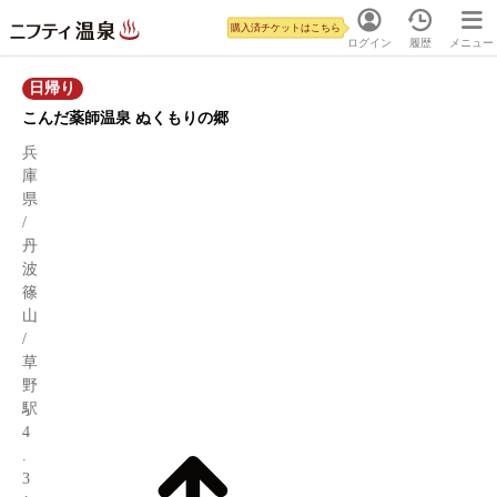
購入済チケットはこちら
ログイン
履歴
メニュー
日帰り
こんだ薬師温泉 ぬくもりの郷
兵
庫
県
/
丹
波
篠
山
/
草
野
駅
4
.
3