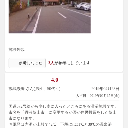
施設外観
参考になった
3人
が参考にしています
4.0
鸚鵡鮟鱇 さん(男性、50代～)
2019年04月25日
入浴日：2019年02月15日(金)
国道372号線から少し南に入ったところにある温浴施設です。
市名を「丹波篠山市」に変更するか否か住民投票をした篠山
市になります。
お風呂は内湯が上段で42℃、下段には31℃と39℃の温泉浴