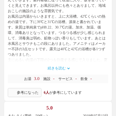
んでいきます。案内看板に従って枝道に入り、坂を登ってい
くと見えてきます。お風呂以外にも色々とありまして、地域
おこしの施設のような雰囲気です。
お風呂は内湯からいきますと、上に大浴槽。42℃くらいの熱
めの湯です。下に39℃と31℃の浴槽。源泉と書かれていま
す。泉質は単純泉でpH8.22、30.7℃の湯。加水、加温、循
環、消毒ありとなっています。つるつる感が少し感じられま
して、消毒臭は弱め。鉱物っぽい香りもしています。あとは
水風呂とサウナもこの段にありました。アメニティはメーカ
ー不詳の3点セットです。露天は40℃と42℃の浴槽が各1つず
つありました。
主にぬるい内湯の下段の2つを往復する感じで入りました。夏
場ですとこれだけで十分な気がします。雰囲気のいい施設で
続きを読む
すし、じっくりと楽しんでみるといいかもしれませんね。大
阪から1時間ほどで時の流れる速度が少し遅くなったように感
3.0
-
-
-
お湯
施設
サービス
飲食
じました。素敵なエリアです。
参考になった
6人
が参考にしています
5.0
まな さん(男性、50代～)
2019年07月13日