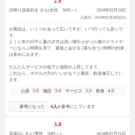
2.0
日帰り温泉好き さん(女性、50代～)
2024年02月24日
入浴日：2024年01月28日(日)
お風呂は、いくつかあって広いですが、いつ行っても多いで
す。
とくに冬の日中と夏の夕方は洗い場や上がった後のドライヤ
ーにならぶ時間を見て、家族とあがる (落ち合う) 時間の約束
は多めにみます。
だんだんサービスの低下と値段が上昇してきて、
これなら、ホテルの方がいいかな？と最近、軌道修正してい
ます。
3.0
3.0
3.0
4.0
お湯
施設
サービス
飲食
参考になった
6人
が参考にしています
3.0
温泉GG さん(男性、50代～)
2024年01月21日