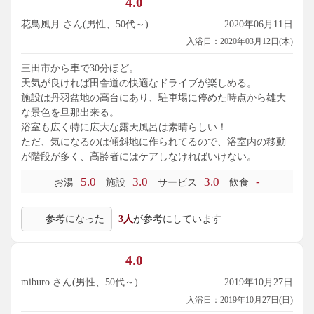
4.0
す。
花鳥風月 さん(男性、50代～)
2020年06月11日
入浴日：2020年03月12日(木)
三田市から車で30分ほど。
天気が良ければ田舎道の快適なドライブが楽しめる。
施設は丹羽盆地の高台にあり、駐車場に停めた時点から雄大
な景色を旦那出来る。
浴室も広く特に広大な露天風呂は素晴らしい！
ただ、気になるのは傾斜地に作られてるので、浴室内の移動
が階段が多く、高齢者にはケアしなければいけない。
5.0
3.0
3.0
-
お湯
施設
サービス
飲食
参考になった
3人
が参考にしています
4.0
miburo さん(男性、50代～)
2019年10月27日
入浴日：2019年10月27日(日)