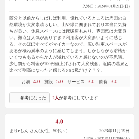
入浴日：2024年01月21日(日)
随分と以前からしばしば利用。優れているところは周囲の自
然環境が大変素晴らしい。山や緑に囲まれており本当に気持
ちが良い。休息スペースには床暖房もあり、雰囲気は大変良
い。難点は人気がありすぎ？利用客が大変多いように感じ
る。そのほぼすべてがマイカーなので、広い駐車スペースが
あるが概ね満車のように感じてしまう。しかしながら浴槽が
いくつもあるからか人が溢れていると感じないのが不思議。
少し前から料金が100円値上げされて大変残念。近隣の温泉と
比べて割高になったと感じるのは私だけ？？？。
4.0
5.0
3.0
3.0
お湯
施設
サービス
飲食
参考になった
2人
が参考にしています
4.0
まりeもん さん(女性、50代～)
2023年11月19日
入浴日：2021年11月20日(土)