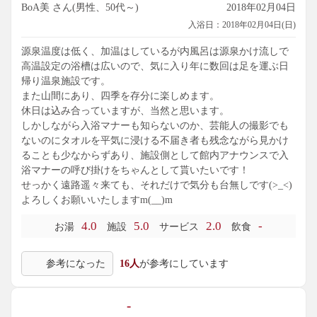
BoA美 さん(男性、50代～)
2018年02月04日
入浴日：2018年02月04日(日)
源泉温度は低く、加温はしているが内風呂は源泉かけ流しで
高温設定の浴槽は広いので、気に入り年に数回は足を運ぶ日
帰り温泉施設です。
また山間にあり、四季を存分に楽しめます。
休日は込み合っていますが、当然と思います。
しかしながら入浴マナーも知らないのか、芸能人の撮影でも
ないのにタオルを平気に浸ける不届き者も残念ながら見かけ
ることも少なからずあり、施設側として館内アナウンスで入
浴マナーの呼び掛けをちゃんとして貰いたいです！
せっかく遠路遥々来ても、それだけで気分も台無しです(>_<)
よろしくお願いいたしますm(__)m
4.0
5.0
2.0
-
お湯
施設
サービス
飲食
参考になった
16人
が参考にしています
-