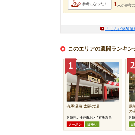
1
参考になった！
人が
参考
「 こんだ薬師温
このエリアの週間ランキン
有馬温泉 太閤の湯
尼
の
兵庫県 / 神戸市北区 / 有馬温泉
兵庫
クーポン
日帰り
日