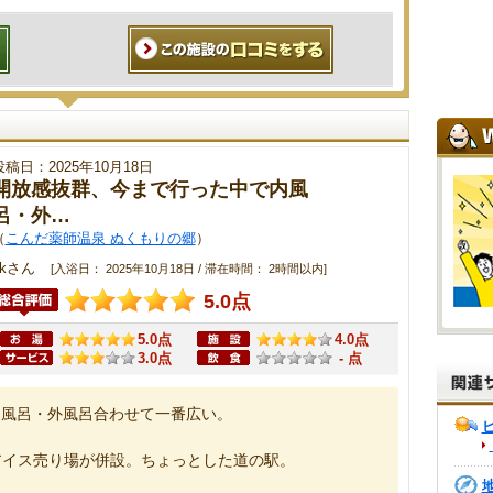
投稿日：2025年10月18日
開放感抜群、今まで行った中で内風
呂・外…
（
こんだ薬師温泉 ぬくもりの郷
）
kkさん
[入浴日： 2025年10月18日 / 滞在時間： 2時間以内]
5.0点
5.0点
4.0点
3.0点
- 点
内風呂・外風呂合わせて一番広い。
アイス売り場が併設。ちょっとした道の駅。