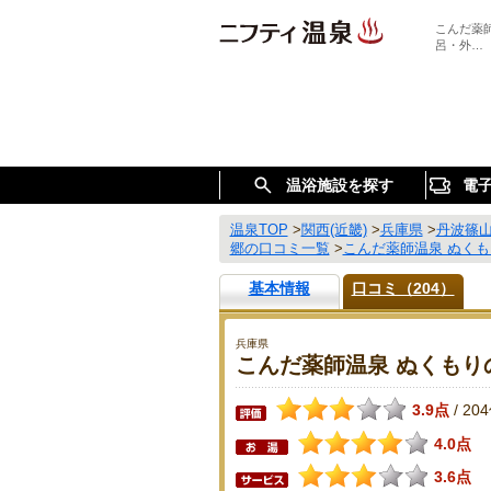
こんだ薬
呂・外…
温浴施設を探す
電
温泉TOP
>
関西(近畿)
>
兵庫県
>
丹波篠
郷の口コミ一覧
>
こんだ薬師温泉 ぬく
基本情報
口コミ（204）
兵庫県
こんだ薬師温泉 ぬくもり
3.9点
20
/
4.0点
3.6点