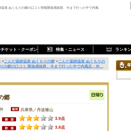
師温泉 ぬくもりの郷の口コミ情報開放感抜群、今まで行った中で内風
子チケット・クーポン
特集・ニュース
ランキ
山
>
こんだ薬師温泉 ぬくもりの郷
>
こんだ薬師温泉 ぬくもりの
もりの郷の口コミ 開放感抜群、今まで行った中で内風呂・外…
の郷
4件
兵庫県／丹波篠山
3.9点
3.8点