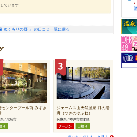
にしています
泉 ぬくもりの郷 」 の口コミ一覧に戻る
グ
崎センタープール前 みずき
ジェームス山天然温泉 月の湯
湯
舟（つきのゆふね）
県 / 尼崎市
兵庫県 / 神戸市垂水区
帰り
クーポン
日帰り
ランキングをもっと見る