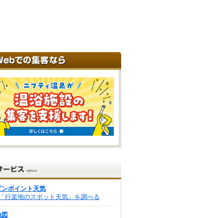
ピンポイント天気
「行楽地のスポット天気」を調べる
地図