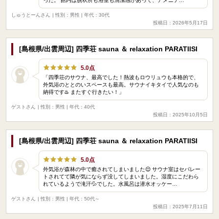
しゅうとーんさん
| 性別：男性 | 年代：30代
投稿日：2026年5月17日
[島根県/出雲周辺] 四季荘 sauna ＆ relaxation PARATIISI
5.0点
「四季荘のサウナ、最高でした！熱波もロウリュウも本格的で、
外気浴のととのいスペースも最高。サウナイキタイで人気なのも
納得です♨️ またすぐ行きたい！」
ゲストさん
| 性別：男性 | 年代：40代
投稿日：2025年10月5日
[島根県/出雲周辺] 四季荘 sauna ＆ relaxation PARATIISI
5.0点
外気浴が森林の中で癒されてしまいました😌 サウナ室はセパレー
トされてて隣が気にならず没してしまいました。湿度にこだわら
れているようで滝汗💦でした。水風呂は潜水オッケー…
ゲストさん
| 性別：男性 | 年代：50代～
投稿日：2025年7月11日