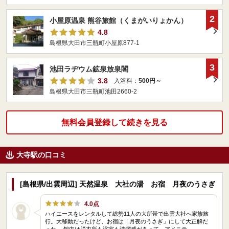
2
小屋原温泉 熊谷旅館（くまがいりょかん）
4.8
島根県大田市三瓶町小屋原877-1
3
池田ラヂウム鉱泉放泉閣
3.8
入浴料：
500円～
島根県大田市三瓶町池田2660-2
無料会員登録して続きを見る
大寺駅の口コミ
[島根県/出雲周辺] 天然温泉 大社の湯 お宿 月夜のうさぎ
4.0点
ハイエースをレンタルして総勢11人の大所帯で出雲大社へ家族旅
行。大移動だったけど、お宿は「月夜のうさぎ」にして大正解だ
った。 館内は脱衣所も浴室も清潔感があって、アメニテ…