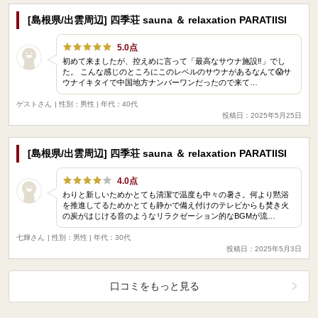
[島根県/出雲周辺] 四季荘 sauna ＆ relaxation PARATIISI
5.0点
初めて来ましたが、控えめに言って「最高なサウナ施設‼️」でし
た。 こんな感じのところにこのレベルのサウナがあるなんて😱サ
ウナイキタイで中国地方ナンバーワンだったので来て…
ゲストさん
| 性別：男性 | 年代：40代
投稿日：2025年5月25日
[島根県/出雲周辺] 四季荘 sauna ＆ relaxation PARATIISI
4.0点
わりと新しいためかとても清潔で温度も中々の暑さ。何より黙浴
を推進してるためかとても静かで備え付けのテレビからも焚き火
の炭がはじける音のようなリラクゼーション的なBGMが流…
七輝さん
| 性別：男性 | 年代：30代
投稿日：2025年5月3日
口コミをもっと見る