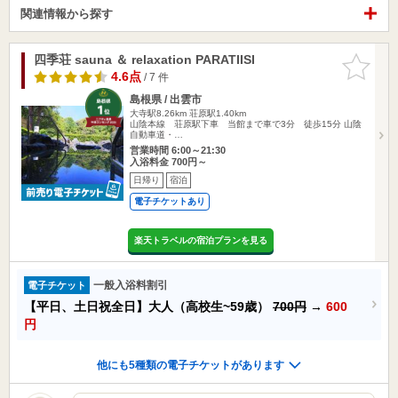
関連情報から探す
四季荘 sauna ＆ relaxation PARATIISI
お気に入
りに追加
4.6点
/ 7 件
島根県 / 出雲市
大寺駅8.26km
荘原駅1.40km
山陰本線 荘原駅下車 当館まで車で3分 徒歩15分 山陰
自動車道・…
営業時間 6:00～21:30
入浴料金 700円～
日帰り
宿泊
電子チケットあり
楽天トラベルの宿泊プランを見る
一般入浴料割引
電子チケット
【平日、土日祝全日】大人（高校生~59歳）
700円
→
600
円
他にも5種類の電子チケットがあります