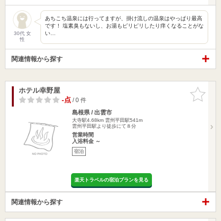
あちこち温泉には行ってますが、掛け流しの温泉はやっぱり最高
です！ 塩素臭もないし、お湯もピリピリしたり痒くなることがな
い…
30代 女
性
関連情報から探す
ホテル幸野屋
お気に入
りに追加
-点
/ 0 件
島根県 / 出雲市
大寺駅4.68km
雲州平田駅541m
雲州平田駅より徒歩にて８分
営業時間
入浴料金 ～
宿泊
楽天トラベルの宿泊プランを見る
関連情報から探す