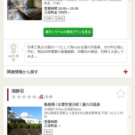
車道、宍道I…
営業時間 10:00～15:30
入浴料金 700円～
日帰り
宿泊
楽天トラベルの宿泊プランを見る
日本三美人の湯の一つとして知られる湯の川温泉。その中心地に
佇む、明治10年開業の老舗旅館。日曜日の昼頃、日帰り入浴して
みま…
40代 男
性
関連情報から探す
湖静荘
お気に入
りに追加
-点
/ 0 件
島根県 / 出雲市斐川町 / 湯の川温泉
大寺駅7.97km
荘原駅681m
JR山陰線荘原駅より徒歩4分山陰自動車道 宍道ＩICより10
分
営業時間
入浴料金 ～
宿泊