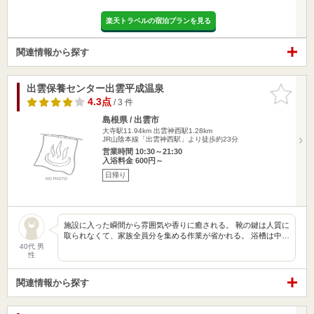
楽天トラベルの宿泊プランを見る
関連情報から探す
出雲保養センター出雲平成温泉
お気に入
りに追加
4.3点
/ 3 件
島根県 / 出雲市
大寺駅11.94km
出雲神西駅1.28km
JR山陰本線「出雲神西駅」より徒歩約23分
営業時間 10:30～21:30
入浴料金 600円～
日帰り
施設に入った瞬間から雰囲気や香りに癒される。 靴の鍵は人質に
取られなくて、家族全員分を集める作業が省かれる。 浴槽は中…
40代 男
性
関連情報から探す