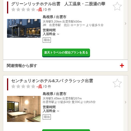
グリーンリッチホテル出雲 人工温泉・二股湯の華
お気に入
りに追加
-点
/ 0 件
島根県 / 出雲市
大寺駅5.20km
出雲市駅430m
JR 出雲市駅 北口 ロータリー より徒歩５分
営業時間
入浴料金 ～
宿泊
楽天トラベルの宿泊プランを見る
関連情報から探す
センチュリオンホテル&スパ クラシック出雲
お気に入
りに追加
-点
/ 0 件
島根県 / 出雲市
大寺駅5.45km
出雲市駅207m
出雲市駅より徒歩3分 斐川ICより約15分
営業時間
入浴料金 ～
宿泊