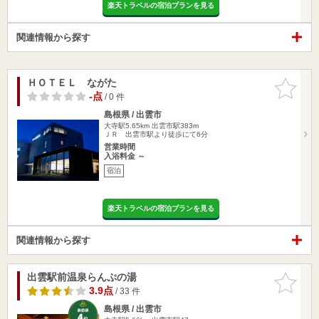
楽天トラベルの宿泊プランを見る
関連情報から探す
ＨＯＴＥＬ ながた
お気に入
りに追加
-点
/ 0 件
島根県 / 出雲市
大寺駅5.65km
出雲市駅383m
ＪＲ 出雲市駅より徒歩にて6分
営業時間
入浴料金 ～
宿泊
楽天トラベルの宿泊プランを見る
関連情報から探す
出雲駅前温泉らんぷの湯
お気に入
りに追加
3.9点
/ 33 件
島根県 / 出雲市