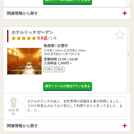
関連情報から探す
ホテルリッチガーデン
お気に入
りに追加
5.0点
/ 1 件
島根県 / 出雲市
大寺駅7.06km
出雲市駅1.49km
JR出雲市駅から車で約５分
営業時間 11:00～23:00
入浴料金 1,300円～
日帰り
宿泊
楽天トラベルの宿泊プランを見る
ホテルのランチのあと、女性専用の岩盤浴を妻が利用しました。
コロナ対策もされており安心して利用できたと言ってました。ま
た、リ…
40代 男
性
関連情報から探す