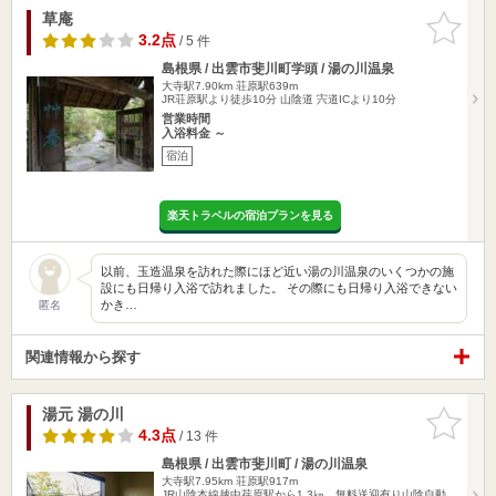
草庵
お気に入
りに追加
3.2点
/ 5 件
島根県 / 出雲市斐川町学頭 / 湯の川温泉
大寺駅7.90km
荘原駅639m
JR荘原駅より徒歩10分 山陰道 宍道ICより10分
営業時間
入浴料金 ～
宿泊
楽天トラベルの宿泊プランを見る
以前、玉造温泉を訪れた際にほど近い湯の川温泉のいくつかの施
設にも日帰り入浴で訪れました。 その際にも日帰り入浴できない
かき…
匿名
関連情報から探す
湯元 湯の川
お気に入
りに追加
4.3点
/ 13 件
島根県 / 出雲市斐川町 / 湯の川温泉
大寺駅7.95km
荘原駅917m
JR山陰本線越中荏原駅から1.3㎞、無料送迎有り山陰自動