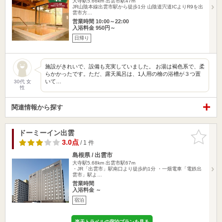
大寺駅5.66km
出雲市駅47m
JR山陰本線出雲市駅から徒歩1分 山陰道宍道ICよりR9を出
雲市方…
営業時間 10:00～22:00
入浴料金 950円～
日帰り
施設がきれいで、設備も充実していました。 お湯は褐色系で、柔
らかかったです。ただ、露天風呂は、1人用の檜の浴槽が３つ置
いて…
30代 女
性
関連情報から探す
ドーミーイン出雲
お気に入
りに追加
3.0点
/ 1 件
島根県 / 出雲市
大寺駅5.68km
出雲市駅67m
・JR「出雲市」駅南口より徒歩約1分 ・一畑電車「電鉄出
雲市」駅よ…
営業時間
入浴料金 ～
宿泊
楽天トラベルの宿泊プランを見る