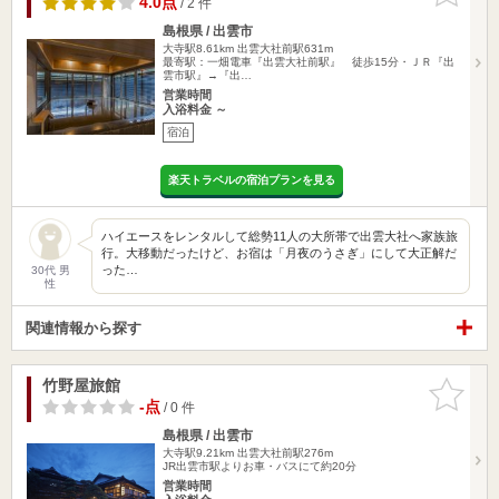
4.0点
/ 2 件
島根県 / 出雲市
大寺駅8.61km
出雲大社前駅631m
最寄駅：一畑電車『出雲大社前駅』 徒歩15分・ＪＲ『出
雲市駅』→『出…
営業時間
入浴料金 ～
宿泊
楽天トラベルの宿泊プランを見る
ハイエースをレンタルして総勢11人の大所帯で出雲大社へ家族旅
行。大移動だったけど、お宿は「月夜のうさぎ」にして大正解だ
った…
30代 男
性
関連情報から探す
竹野屋旅館
お気に入
りに追加
-点
/ 0 件
島根県 / 出雲市
大寺駅9.21km
出雲大社前駅276m
JR出雲市駅よりお車・バスにて約20分
営業時間