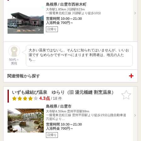
島根県 / 出雲市西林木町
大寺駅1.85km
川跡駅623m
一畑電車北松江線 川跡駅より徒歩10分
営業時間 10:00～21:30
入浴料金 700円～
日帰り
大きい温泉ではないし、そんなに知られてはいませんが、いいお
湯です なめらかですべすべにまります 利用者は、地元の人た
ち…
50代～
男性
関連情報から探す
いずも縁結び温泉 ゆらり（旧 湯元楯縫 割烹温泉）
お気に入
りに追加
4.3点
/ 18 件
島根県 / 出雲市
大寺駅4.50km
雲州平田駅89m
一畑電車北松江線 雲州平田駅より徒歩15分山陰自動車道
宍道ICより…
営業時間 10:30～21:30
入浴料金 700円～
日帰り