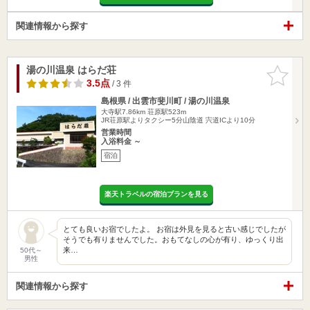
関連情報から探す
湯の川温泉 はらだ荘
お気に入
りに追加
3.5点
/ 3 件
島根県 / 出雲市斐川町 / 湯の川温泉
大寺駅7.86km
荘原駅523m
JR荘原駅よりタクシー5分山陰道 宍道ICより10分
営業時間
入浴料金 ～
宿泊
楽天トラベルの宿泊プランを見る
とても良いお宿でしたよ。 お宿は外見を見ると古い感じでしたが
そうでも有りませんでした。おもてなしの心が有り、ゆっくり出
来…
50代～
男性
関連情報から探す