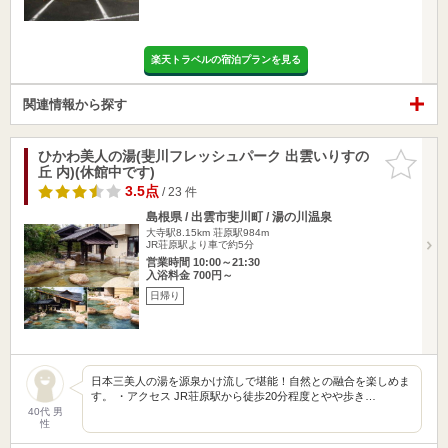
楽天トラベルの宿泊プランを見る
関連情報から探す
ひかわ美人の湯(斐川フレッシュパーク 出雲いりすの
お気に入
丘 内)(休館中です)
りに追加
3.5点
/ 23 件
島根県 / 出雲市斐川町 / 湯の川温泉
大寺駅8.15km
荘原駅984m
JR荘原駅より車で約5分
営業時間 10:00～21:30
入浴料金 700円～
日帰り
日本三美人の湯を源泉かけ流しで堪能！自然との融合を楽しめま
す。 ・アクセス JR荘原駅から徒歩20分程度とやや歩き…
40代 男
性