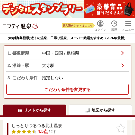
購入済チケットはこちら
ログイン
履歴
メニュー
大寺駅(島根県)近くの温泉、日帰り温泉、スーパー銭湯おすすめ（2026年最新）
1. 都道府県
中国・四国 / 島根県
2. 沿線・駅
大寺駅
3. こだわり条件
指定しない
こだわり条件を変更する
リストから探す
地図から探す
しっとりつるつる北山温泉
お気に入
りに追加
4.5点
/ 2 件