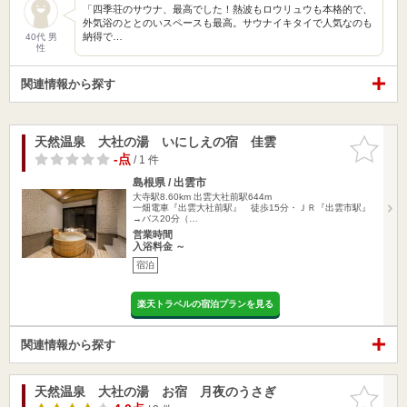
「四季荘のサウナ、最高でした！熱波もロウリュウも本格的で、
外気浴のととのいスペースも最高。サウナイキタイで人気なのも
納得で…
40代 男
性
関連情報から探す
天然温泉 大社の湯 いにしえの宿 佳雲
お気に入
りに追加
-点
/ 1 件
島根県 / 出雲市
大寺駅8.60km
出雲大社前駅644m
一畑電車『出雲大社前駅』 徒歩15分・ＪＲ『出雲市駅』
→バス20分（…
営業時間
入浴料金 ～
宿泊
楽天トラベルの宿泊プランを見る
関連情報から探す
天然温泉 大社の湯 お宿 月夜のうさぎ
お気に入
りに追加