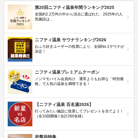
第20回ニフティ温泉年間ランキング2025
全国約2.2万件の中から頂点に選ばれた、2025年の人
気施設は…
ニフティ温泉 サウナランキング2026
おふろ好きユーザーの投票により、全国No.1サウナが
決定！
ニフティ温泉プレミアムクーポン
ノジマモバイル会員向け 通常よりもお得な「特別価
格」で人気の温泉を満喫できる！
【ニフティ温泉 百名湯2026】
行ってみたい施設に投票してプレゼントを当てよう！
（全10回開催 / 合計260名様）
岩盤浴特集