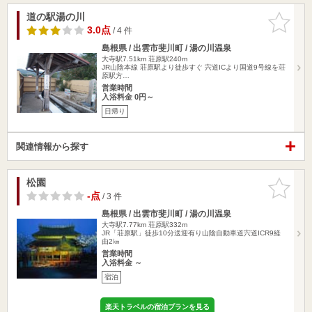
道の駅湯の川
お気に入
りに追加
3.0点
/ 4 件
島根県 / 出雲市斐川町 / 湯の川温泉
大寺駅7.51km
荘原駅240m
JR山陰本線 荘原駅より徒歩すぐ 宍道ICより国道9号線を荘
原駅方…
営業時間
入浴料金 0円～
日帰り
関連情報から探す
松園
お気に入
りに追加
-点
/ 3 件
島根県 / 出雲市斐川町 / 湯の川温泉
大寺駅7.77km
荘原駅332m
JR「荘原駅」徒歩10分送迎有り山陰自動車道宍道ICR9経
由2㎞
営業時間
入浴料金 ～
宿泊
楽天トラベルの宿泊プランを見る