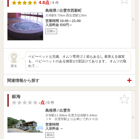
りに追加
4.8点
/ 4 件
島根県 / 出雲市西新町
大寺駅9.70km
西出雲駅128m
営業時間 10:00～21:00
入浴料金 830円～
日帰り
ベビーベットも完備、オムツ専用ゴミ箱もあるし 着替える個室
も、ベビーベットのある個室が1室設けてあります。 オムツの取
れて…
匿名
関連情報から探す
銀海
お気に入
りに追加
-点
/ 0 件
島根県 / 出雲市
大寺駅11.89km
出雲大社前駅3.44km
ＪＲ 出雲市駅よりお車にて約２０分
営業時間
入浴料金 ～
宿泊