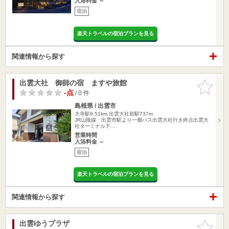
入浴料金 ～
宿泊
楽天トラベルの宿泊プランを見る
関連情報から探す
出雲大社 御師の宿 ますや旅館
お気に入
りに追加
-点
/ 0 件
島根県 / 出雲市
大寺駅9.51km
出雲大社前駅737m
JR山陰線 出雲市駅より一畑バス出雲大社行き終点出雲大
社ターミナル下…
営業時間
入浴料金 ～
宿泊
楽天トラベルの宿泊プランを見る
関連情報から探す
出雲ゆうプラザ
お気に入