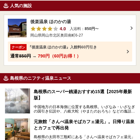
人気の施設
後楽温泉 ほのかの湯
4.0
入浴料：
850円
〜
岡山県岡山市北区奥田南町6-27
『後楽温泉 ほのかの湯』入館料60円引き
クーポン
通常
850円
→
790円（60円お得！）
島根県のニフティ温泉ニュース
島根県のスーパー銭湯おすすめ15選【2025年最新
版】
中国地方の日本海側に位置する島根県。いざなみ・いざなぎ
の国引き伝説や、八岐大蛇（やまたのおろち）などの逸話が
残る神話の里というイメージが強く、出雲大社には毎年多く
の参拝客が訪れます。「出雲縁結び空港」への直行便なら、
元旅館「さんべ温泉そばカフェ湯元」。日帰り温泉
首都圏からでも実は2時間圏内で到着できるアクセスも魅力
とカフェで再出発
です。
そんな島根県には、玉造温泉（松江市）や温泉津温泉（大田
島根県の太田市三瓶町にある「さんべ温泉そばカフェ湯元」
市）など、古くから知られる温泉郷が多くあります。ゆった