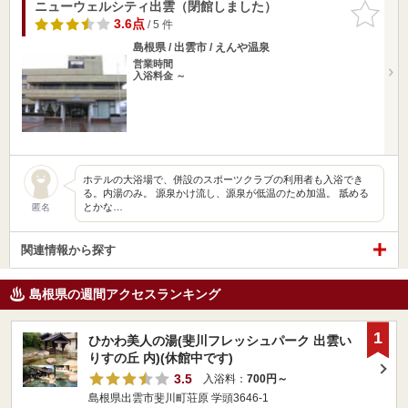
ニューウェルシティ出雲（閉館しました）
お気に入
りに追加
3.6点
/ 5 件
島根県 / 出雲市 / えんや温泉
営業時間
入浴料金 ～
ホテルの大浴場で、併設のスポーツクラブの利用者も入浴でき
る。内湯のみ。 源泉かけ流し、源泉が低温のため加温。 舐める
とかな…
匿名
関連情報から探す
島根県の週間アクセスランキング
1
ひかわ美人の湯(斐川フレッシュパーク 出雲い
りすの丘 内)(休館中です)
3.5
入浴料：
700円～
島根県出雲市斐川町荘原 学頭3646-1