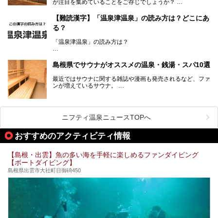
が注目を集めていることをご存じでしょうか？
り流れる時間のなかで、心の底からのんびりできるスーパー
銭湯＆日帰り温泉の数々をピックアップしてご紹介します。
「さんべ温泉そばカフェ湯元」は日帰り温泉と、名物のそば
【難読漢字】「温泉津温泉」の読み方は？どこにあ
を提供するカフェという新しい営業スタイルで、観光客に限
る？
らず地元民にも親しまれています。
「温泉津温泉」の読み方は？
宿泊をせずとも、気軽に源泉のお湯をつかった温泉と、美味
しいそばが楽しめるなんて、とても素敵ですよね。
読めそうで読めない、難読温泉地名漢字。あなたは読めます
しかし、元は温泉旅館だったこちらの施設、さまざまな背景
か？
を経て現在のスタイルに辿り着いているのです。
島根県でサウナがオススメの温泉・銭湯・スパ10選
最近ではサウナに関する雑誌や漫画も発売されるなど、ファ
ンが増えているサウナ。
しかしサウナは一口にサウナと言っても、ドライサウナ、ス
ニフティ温泉ニュースTOPへ
チームサウナ、塩サウナなどが存在し、施設によって様々な
こだわりを持つ施設も増えています。
おすすめのアクティビティ情報
今回はそんな今話題のサウナが楽しめる、島根県内にあるオ
【島根・出雲】魚の多い海を手軽に楽しめるファンダイビング
ススメ温泉・銭湯・スパを10件まとめてご紹介します。
【ボートダイビング】
島根県出雲市大社町日御碕450