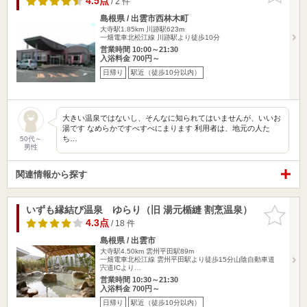
4.5点
/ 2 件
島根県 / 出雲市西林木町
大寺駅1.85km
川跡駅623m
一畑電車北松江線 川跡駅より徒歩10分
営業時間 10:00～21:30
入浴料金 700円～
日帰り
駅近（徒歩10分以内）
大きい温泉ではないし、そんなに知られてはいませんが、いいお
湯です なめらかですべすべにまります 利用者は、地元の人た
ち…
50代～
男性
関連情報から探す
いずも縁結び温泉 ゆらり（旧 湯元楯縫 割烹温泉）
お気に入
りに追加
4.3点
/ 18 件
島根県 / 出雲市
大寺駅4.50km
雲州平田駅89m
一畑電車北松江線 雲州平田駅より徒歩15分山陰自動車道
宍道ICより…
営業時間 10:30～21:30
入浴料金 700円～
日帰り
駅近（徒歩10分以内）