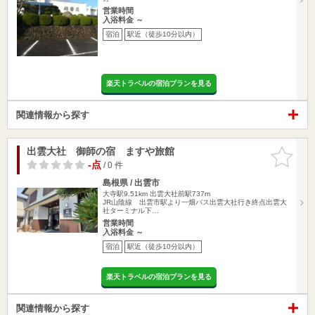
営業時間
入浴料金 ～
宿泊
駅近（徒歩10分以内）
楽天トラベルの宿泊プランを見る
関連情報から探す
出雲大社 御師の宿 ますや旅館
お気に入
りに追加
-点
/ 0 件
島根県 / 出雲市
大寺駅9.51km
出雲大社前駅737m
JR山陰線 出雲市駅より一畑バス出雲大社行き終点出雲大
社ターミナル下…
営業時間
入浴料金 ～
宿泊
駅近（徒歩10分以内）
楽天トラベルの宿泊プランを見る
関連情報から探す