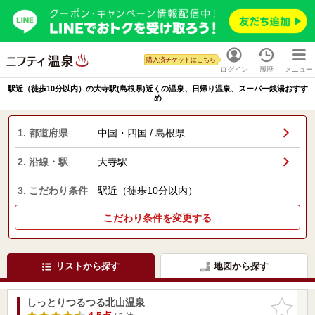
購入済チケットはこちら
ログイン
履歴
メニュー
駅近（徒歩10分以内）の大寺駅(島根県)近くの温泉、日帰り温泉、スーパー銭湯おすす
め
1. 都道府県
中国・四国 / 島根県
2. 沿線・駅
大寺駅
3. こだわり条件
駅近（徒歩10分以内）
こだわり条件を変更する
リストから探す
地図から探す
しっとりつるつる北山温泉
お気に入
りに追加