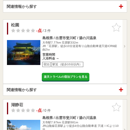
関連情報から探す
松園
お気に入
りに追加
-点
/ 3 件
島根県 / 出雲市斐川町 / 湯の川温泉
大寺駅7.77km
荘原駅332m
JR「荘原駅」徒歩10分送迎有り山陰自動車道宍道ICR9経
由2㎞
営業時間
入浴料金 ～
宿泊
駅近（徒歩10分以内）
楽天トラベルの宿泊プランを見る
関連情報から探す
湖静荘
お気に入
りに追加
-点
/ 0 件
島根県 / 出雲市斐川町 / 湯の川温泉
大寺駅7.97km
荘原駅681m
JR山陰線荘原駅より徒歩4分山陰自動車道 宍道ＩICより10
分