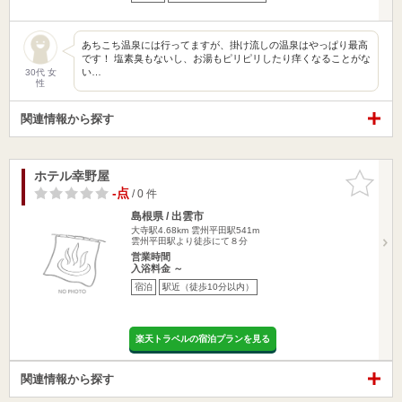
あちこち温泉には行ってますが、掛け流しの温泉はやっぱり最高
です！ 塩素臭もないし、お湯もピリピリしたり痒くなることがな
い…
30代 女
性
関連情報から探す
ホテル幸野屋
お気に入
りに追加
-点
/ 0 件
島根県 / 出雲市
大寺駅4.68km
雲州平田駅541m
雲州平田駅より徒歩にて８分
営業時間
入浴料金 ～
宿泊
駅近（徒歩10分以内）
楽天トラベルの宿泊プランを見る
関連情報から探す