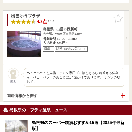
出雲ゆうプラザ
お気に入
りに追加
4.8点
/ 4 件
島根県 / 出雲市西新町
大寺駅9.70km
西出雲駅128m
営業時間 10:00～21:00
入浴料金 830円～
日帰り
駅近（徒歩10分以内）
ベビーベットも完備、オムツ専用ゴミ箱もあるし 着替える個室
も、ベビーベットのある個室が1室設けてあります。 オムツの取
れて…
匿名
関連情報から探す
島根県のニフティ温泉ニュース
島根県のスーパー銭湯おすすめ15選【2025年最新
版】