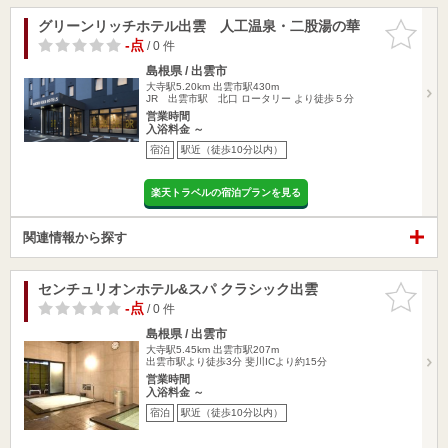
グリーンリッチホテル出雲 人工温泉・二股湯の華
お気に入
りに追加
-点
/ 0 件
島根県 / 出雲市
大寺駅5.20km
出雲市駅430m
JR 出雲市駅 北口 ロータリー より徒歩５分
営業時間
入浴料金 ～
宿泊
駅近（徒歩10分以内）
楽天トラベルの宿泊プランを見る
関連情報から探す
センチュリオンホテル&スパ クラシック出雲
お気に入
りに追加
-点
/ 0 件
島根県 / 出雲市
大寺駅5.45km
出雲市駅207m
出雲市駅より徒歩3分 斐川ICより約15分
営業時間
入浴料金 ～
宿泊
駅近（徒歩10分以内）