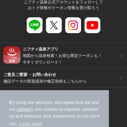
ニフティ温泉公式アカウントをフォローして
おトク情報やクーポン情報を受け取ろう
ニフティ温泉アプリ
地図から温泉検索！お得な限定クーポンも！
今すぐダウンロード！
ご意見ご要望 ・お問い合わせ
施設データの新規追加や修正依頼もこちらから
スマートフォン
/
PC
加盟店募集（資料請求）
広告出稿のご案内
By using our services, you agree that we and
our
partners
use cookies to improve advertisi
利用規約
ライフスタイルMEMBERS+規約
ng and enhance your experience on our servi
特定商取引法に基づく表記
ヘルプ
採用情報
ces.
Learn more
運営会社
個人情報保護ポリシー