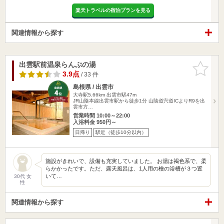
楽天トラベルの宿泊プランを見る
関連情報から探す
出雲駅前温泉らんぷの湯
お気に入
りに追加
3.9点
/ 33 件
島根県 / 出雲市
大寺駅5.66km
出雲市駅47m
JR山陰本線出雲市駅から徒歩1分 山陰道宍道ICよりR9を出
雲市方…
営業時間 10:00～22:00
入浴料金 950円～
日帰り
駅近（徒歩10分以内）
施設がきれいで、設備も充実していました。 お湯は褐色系で、柔
らかかったです。ただ、露天風呂は、1人用の檜の浴槽が３つ置
いて…
30代 女
性
関連情報から探す