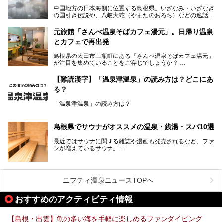
中国地方の日本海側に位置する島根県。いざなみ・いざなぎ
の国引き伝説や、八岐大蛇（やまたのおろち）などの逸話が
残る神話の里というイメージが強く、出雲大社には毎年多く
の参拝客が訪れます。「出雲縁結び空港」への直行便なら、
元旅館「さんべ温泉そばカフェ湯元」。日帰り温泉
首都圏からでも実は2時間圏内で到着できるアクセスも魅力
とカフェで再出発
です。
そんな島根県には、玉造温泉（松江市）や温泉津温泉（大田
島根県の太田市三瓶町にある「さんべ温泉そばカフェ湯元」
市）など、古くから知られる温泉郷が多くあります。ゆった
が注目を集めていることをご存じでしょうか？
り流れる時間のなかで、心の底からのんびりできるスーパー
銭湯＆日帰り温泉の数々をピックアップしてご紹介します。
「さんべ温泉そばカフェ湯元」は日帰り温泉と、名物のそば
【難読漢字】「温泉津温泉」の読み方は？どこにあ
を提供するカフェという新しい営業スタイルで、観光客に限
る？
らず地元民にも親しまれています。
「温泉津温泉」の読み方は？
宿泊をせずとも、気軽に源泉のお湯をつかった温泉と、美味
しいそばが楽しめるなんて、とても素敵ですよね。
読めそうで読めない、難読温泉地名漢字。あなたは読めます
しかし、元は温泉旅館だったこちらの施設、さまざまな背景
か？
を経て現在のスタイルに辿り着いているのです。
島根県でサウナがオススメの温泉・銭湯・スパ10選
最近ではサウナに関する雑誌や漫画も発売されるなど、ファ
ンが増えているサウナ。
しかしサウナは一口にサウナと言っても、ドライサウナ、ス
ニフティ温泉ニュースTOPへ
チームサウナ、塩サウナなどが存在し、施設によって様々な
こだわりを持つ施設も増えています。
おすすめのアクティビティ情報
今回はそんな今話題のサウナが楽しめる、島根県内にあるオ
【島根・出雲】魚の多い海を手軽に楽しめるファンダイビング