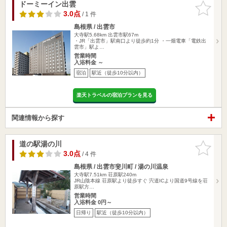
ドーミーイン出雲
お気に入
りに追加
3.0点
/ 1 件
島根県 / 出雲市
大寺駅5.68km
出雲市駅67m
・JR「出雲市」駅南口より徒歩約1分 ・一畑電車「電鉄出
雲市」駅よ…
営業時間
入浴料金 ～
宿泊
駅近（徒歩10分以内）
楽天トラベルの宿泊プランを見る
関連情報から探す
道の駅湯の川
お気に入
りに追加
3.0点
/ 4 件
島根県 / 出雲市斐川町 / 湯の川温泉
大寺駅7.51km
荘原駅240m
JR山陰本線 荘原駅より徒歩すぐ 宍道ICより国道9号線を荘
原駅方…
営業時間
入浴料金 0円～
日帰り
駅近（徒歩10分以内）