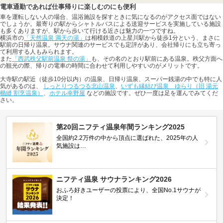
電車通勤であれば仕事帰りに楽しむのにも便利
車を運転しない人の場合、温浴施設を探すときに気になるのがアクセス面ではない
でしょうか。最寄りの駅からシャトルバスによる送迎サービスを実施している施設
も多くありますが、駅から歩いて行ける近さは魅力の一つですね。
横浜市の
「天然温泉 満天の湯」
は相模鉄道の上星川駅から徒歩1分という、まさに
駅前の日帰り温泉。サウナ関連のサービスでも定評があり、会社帰りにも立ち寄っ
て利用する人もみられます。
また
「西武秩父駅前温泉 祭の湯」
も、その名のとおり駅前にある温泉。秩父方面へ
の観光の際、帰りの電車の時間に合わせて利用しやすいのがメリットです。
大寺駅の駅近（徒歩10分以内）の温泉、日帰り温泉、スーパー銭湯の中でも特に人
気があるのは、
しっとりつるつる北山温泉
、
いずも縁結び温泉 ゆらり（旧 湯元
楯縫 割烹温泉）
、
ホテル幸野屋
などの施設です。ぜひ一度は足を運んでみてくだ
さい。
第20回ニフティ温泉年間ランキング2025
全国約2.2万件の中から頂点に選ばれた、2025年の人
気施設は…
ニフティ温泉 サウナランキング2026
おふろ好きユーザーの投票により、全国No.1サウナが
決定！