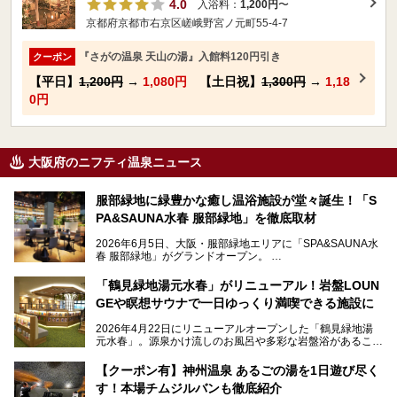
4.0
入浴料：
1,200円
〜
京都府京都市右京区嵯峨野宮ノ元町55-4-7
『さがの温泉 天山の湯』入館料120円引き
クーポン
【平日】
1,200円
→
1,080円
【土日祝】
1,300円
→
1,18
0円
大阪府のニフティ温泉ニュース
服部緑地に緑豊かな癒し温浴施設が堂々誕生！「S
PA&SAUNA水春 服部緑地」を徹底取材
2026年6月5日、大阪・服部緑地エリアに「SPA&SAUNA水
春 服部緑地」がグランドオープン。
当初の計画から約5年の時を経て誕生した本施設は、温泉・
「鶴見緑地湯元水春」がリニューアル！岩盤LOUN
サウナ・岩盤浴・フィットネス・ラウンジ・レストランなど
GEや瞑想サウナで一日ゆっくり満喫できる施設に
を融合した、これまでの“水春”のイメージをさらに進化させ
た大型ウェルネス施設です。
2026年4月22日にリニューアルオープンした「鶴見緑地湯
元水春」。源泉かけ流しのお風呂や多彩な岩盤浴があること
今回はオープン前の内覧会に参加し、館内のこだわりポイン
で人気の施設ですが、リニューアルを経てこれまで以上
トを徹底取材してきました。
に“一日中くつろげる場所”としてパワーアップしています。
サウナー注目の3種のサウナや160cmの深水風呂、没入感の
【クーポン有】神州温泉 あるごの湯を1日遊び尽く
高い岩盤浴エリア、日本最大の台数を誇る最新AIフィットネ
す！本場チムジルバンも徹底紹介
今回のリニューアルでは、新たに登場した瞑想サウナをはじ
スマシンなど、見どころ満載の館内を詳しくご紹介します。