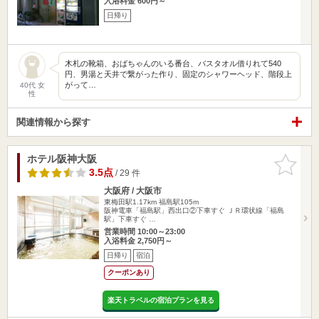
入浴料金 600円～
日帰り
木札の靴箱、おばちゃんのいる番台、バスタオル借りれて540
円、男湯と天井で繋がった作り、固定のシャワーヘッド、階段上
がって…
40代 女
性
関連情報から探す
ホテル阪神大阪
お気に入
りに追加
3.5点
/ 29 件
大阪府 / 大阪市
東梅田駅1.17km
福島駅105m
阪神電車「福島駅」西出口②下車すぐ ＪＲ環状線「福島
駅」下車すぐ …
営業時間 10:00～23:00
入浴料金 2,750円～
日帰り
宿泊
クーポンあり
楽天トラベルの宿泊プランを見る