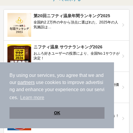
第20回ニフティ温泉年間ランキング2025
全国約2.2万件の中から頂点に選ばれた、2025年の人
気施設は…
ニフティ温泉 サウナランキング2026
おふろ好きユーザーの投票により、全国No.1サウナが
決定！
By using our services, you agree that we and
ニフティ温泉プレミアムクーポン
our
partners
use cookies to improve advertisi
ノジマモバイル会員向け 通常よりもお得な「特別価
ng and enhance your experience on our servi
格」で人気の温泉を満喫できる！
ces.
Learn more
【ニフティ温泉 百名湯2026】
OK
行ってみたい施設に投票してプレゼントを当てよう！
（全10回開催 / 合計260名様）