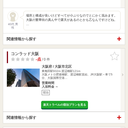
場所と構成が良いけどすべてが小ぶりなのでとにかく混みます。
大阪の繁華街の真ん中で露天があるのとかも乙なんですけどね。
…
40代 男
性
関連情報から探す
コンラッド大阪
お気に入
りに追加
-点
/ 0 件
大阪府 / 大阪市北区
東梅田駅932m
渡辺橋駅121m
大阪メトロ肥後橋駅、渡辺橋駅直結、JR大阪駅～車で5
分、大阪国際空港…
営業時間
入浴料金 ～
宿泊
楽天トラベルの宿泊プランを見る
関連情報から探す