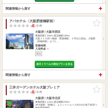
関連情報から探す
アパホテル〈大阪肥後橋駅前〉
お気に入
りに追加
-点
/ 0 件
大阪府 / 大阪市西区
東梅田駅1.04km
渡辺橋駅199m
大阪メトロ四つ橋線「肥後橋駅」３号出口直結。大阪駅
（西梅田駅）まで1…
営業時間
入浴料金 ～
宿泊
楽天トラベルの宿泊プランを見る
関連情報から探す
三井ガーデンホテル大阪プレミア
お気に入
りに追加
-点
/ 0 件
大阪府 / 大阪市北区
東梅田駅1.11km
渡辺橋駅206m
JR大阪駅「桜橋口」よりシャトルバス約10分/地下鉄四つ
橋線肥後橋駅…