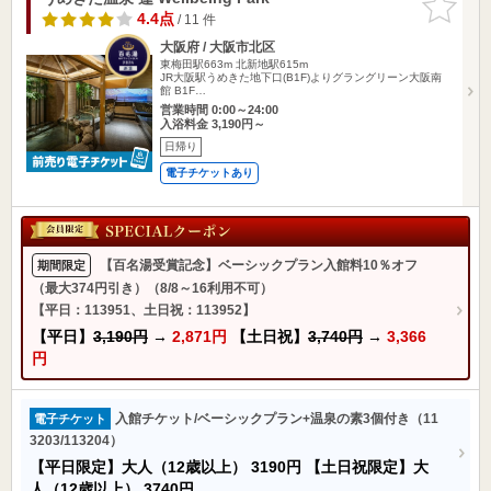
りに追加
4.4点
/ 11 件
大阪府 / 大阪市北区
東梅田駅663m
北新地駅615m
JR大阪駅うめきた地下口(B1F)よりグラングリーン大阪南
館 B1F…
営業時間 0:00～24:00
入浴料金 3,190円～
日帰り
電子チケットあり
【百名湯受賞記念】ベーシックプラン入館料10％オフ
期間限定
（最大374円引き）（8/8～16利用不可）
【平日：113951、土日祝：113952】
【平日】
3,190円
→
2,871円
【土日祝】
3,740円
→
3,366
円
入館チケット/ベーシックプラン+温泉の素3個付き（11
電子チケット
3203/113204）
【平日限定】大人（12歳以上）
3190円
【土日祝限定】大
人（12歳以上）
3740円