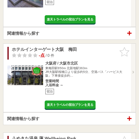
宿泊
楽天トラベルの宿泊プランを見る
関連情報から探す
ホテルインターゲート大阪 梅田
お気に入
りに追加
-点
/ 0 件
大阪府 / 大阪市北区
東梅田駅650m
北新地駅363m
JR大阪駅桜橋口より徒歩約5分、空港バス「ハービス大
阪」下車後徒歩約…
営業時間
入浴料金 ～
宿泊
楽天トラベルの宿泊プランを見る
関連情報から探す
うめきた温泉 蓮 Wellbeing Park
お気に入