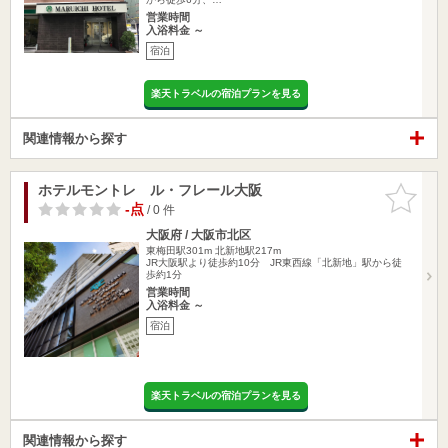
営業時間
入浴料金 ～
宿泊
楽天トラベルの宿泊プランを見る
関連情報から探す
ホテルモントレ ル・フレール大阪
お気に入
りに追加
-点
/ 0 件
大阪府 / 大阪市北区
東梅田駅301m
北新地駅217m
JR大阪駅より徒歩約10分 JR東西線「北新地」駅から徒
歩約1分
営業時間
入浴料金 ～
宿泊
楽天トラベルの宿泊プランを見る
関連情報から探す