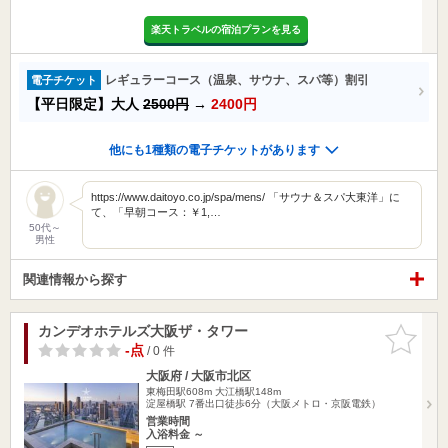
楽天トラベルの宿泊プランを見る
レギュラーコース（温泉、サウナ、スパ等）割引
電子チケット
【平日限定】大人
2500円
→
2400円
他にも1種類の電子チケットがあります
https://www.daitoyo.co.jp/spa/mens/ 「サウナ＆スパ大東洋」に
て、「早朝コース：￥1,…
50代～
男性
関連情報から探す
カンデオホテルズ大阪ザ・タワー
お気に入
りに追加
-点
/ 0 件
大阪府 / 大阪市北区
東梅田駅608m
大江橋駅148m
淀屋橋駅 7番出口徒歩6分（大阪メトロ・京阪電鉄）
営業時間
入浴料金 ～