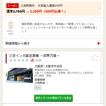
入浴料割引 ※別途入湯税150円
クーポン
通常
2,750円
→
2,250円（500円お得！）
梅田界隈に温泉がないので、環状線に一駅乗ってたまにこちら
に。 シンフォニーホールでのコンサート前にゆっくり時間を過ご
して…
50代～
女性
関連情報から探す
三交イン大阪淀屋橋 ～四季乃湯～
お気に入
りに追加
-点
/ 0 件
大阪府 / 大阪市中央区
東梅田駅1.19km
淀屋橋駅379m
大阪メトロ御堂筋線「淀屋橋」駅12号出口より徒歩3分、
四つ橋線「肥後…
営業時間
入浴料金 ～
宿泊
楽天トラベルの宿泊プランを見る