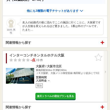
他にも3種類の電子チケットがあります
友人の結婚式の後に流れでここの施設に行くことに。大袈裟です
が人生観を変えられるほど驚きました。1番は外のプールです。
たまた…
30代 男
性
関連情報から探す
インターコンチネンタルホテル大阪
お気に入
りに追加
-点
/ 0 件
大阪府 / 大阪市北区
東梅田駅808m
中津駅390m
ＪＲ大阪駅、大阪メトロ御堂筋線 梅田駅より徒歩にて5分
営業時間
入浴料金 ～
宿泊
楽天トラベルの宿泊プランを見る
関連情報から探す