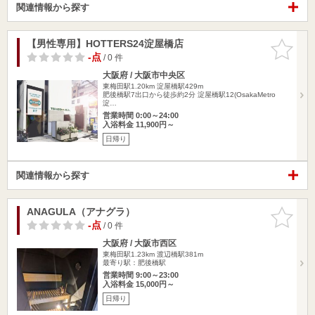
関連情報から探す
【男性専用】HOTTERS24淀屋橋店
お気に入
りに追加
-点
/ 0 件
大阪府 / 大阪市中央区
東梅田駅1.20km
淀屋橋駅429m
肥後橋駅7出口から徒歩約2分 淀屋橋駅12(OsakaMetro
淀…
営業時間 0:00～24:00
入浴料金 11,900円～
日帰り
関連情報から探す
ANAGULA（アナグラ）
お気に入
りに追加
-点
/ 0 件
大阪府 / 大阪市西区
東梅田駅1.23km
渡辺橋駅381m
最寄り駅：肥後橋駅
営業時間 9:00～23:00
入浴料金 15,000円～
日帰り