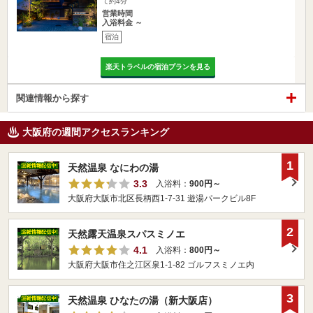
て約4分
営業時間
入浴料金 ～
宿泊
楽天トラベルの宿泊プランを見る
関連情報から探す
大阪府の週間アクセスランキング
1
天然温泉 なにわの湯
3.3
入浴料：
900円～
大阪府大阪市北区長柄西1-7-31 遊湯パークビル8F
2
天然露天温泉スパスミノエ
4.1
入浴料：
800円～
大阪府大阪市住之江区泉1-1-82 ゴルフスミノエ内
3
天然温泉 ひなたの湯（新大阪店）