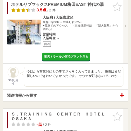
ホテルリブマックスPREMIUM梅田EAST 神代の湯
お気に入
りに追加
3.5点
/ 2 件
大阪府 / 大阪市北区
東梅田駅939m
中崎町駅225m
■電車でのアクセス ・東海道新幹線 「新大阪駅」から
約15分 …
営業時間
入浴料金 ～
宿泊
楽天トラベルの宿泊プランを見る
今日から営業開始との事でさっそく入ってみました。 施設はまだ
新しいのできれいでよかったです。 サウナが好きなのでこれか…
30代 男
性
関連情報から探す
Ｓ．ＴＲＡＩＮＩＮＧ ＣＥＮＴＥＲ ＨＯＴＥＬ
お気に入
ＯＳＡＫＡ
りに追加
-点
/ 0 件