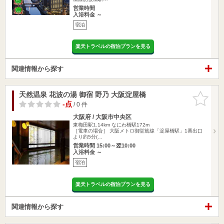
営業時間
入浴料金 ～
宿泊
楽天トラベルの宿泊プランを見る
関連情報から探す
天然温泉 花波の湯 御宿 野乃 大阪淀屋橋
お気に入
りに追加
-点
/ 0 件
大阪府 / 大阪市中央区
東梅田駅1.14km
なにわ橋駅172m
［電車の場合］ 大阪メトロ御堂筋線「淀屋橋駅」1番出口
より約5分(…
営業時間 15:00～翌10:00
入浴料金 ～
宿泊
楽天トラベルの宿泊プランを見る
関連情報から探す