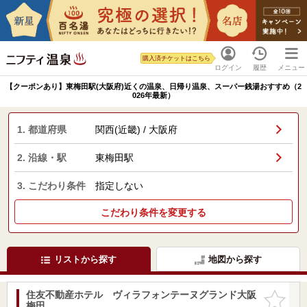
購入済チケットはこちら
ログイン
履歴
メニュー
【クーポンあり】東梅田駅(大阪府)近くの温泉、日帰り温泉、スーパー銭湯おすすめ（2
026年最新）
1. 都道府県
関西(近畿) / 大阪府
2. 沿線・駅
東梅田駅
3. こだわり条件
指定しない
こだわり条件を変更する
リストから探す
地図から探す
住友不動産ホテル ヴィラフォンテーヌグランド大阪
お気に入
梅田
りに追加