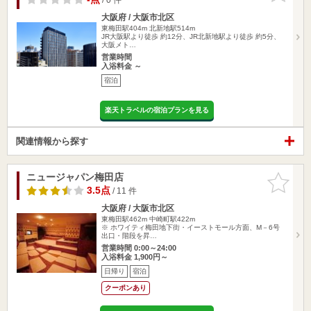
大阪府 / 大阪市北区
東梅田駅404m
北新地駅514m
JR大阪駅より徒歩 約12分、JR北新地駅より徒歩 約5分、
大阪メト…
営業時間
入浴料金 ～
宿泊
楽天トラベルの宿泊プランを見る
関連情報から探す
ニュージャパン梅田店
お気に入
りに追加
3.5点
/ 11 件
大阪府 / 大阪市北区
東梅田駅462m
中崎町駅422m
※ ホワイティ梅田地下街・イーストモール方面、M－6号
出口・階段を昇…
営業時間 0:00～24:00
入浴料金 1,900円～
日帰り
宿泊
クーポンあり