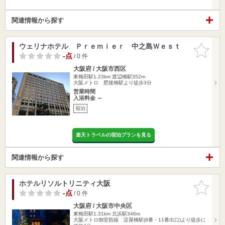
関連情報から探す
ウェリナホテル Ｐｒｅｍｉｅｒ 中之島Ｗｅｓｔ
お気に入
りに追加
-点
/ 0 件
大阪府 / 大阪市西区
東梅田駅1.23km
渡辺橋駅352m
大阪メトロ 肥後橋駅より徒歩3分
営業時間
入浴料金 ～
宿泊
楽天トラベルの宿泊プランを見る
関連情報から探す
ホテルリソルトリニティ大阪
お気に入
りに追加
-点
/ 0 件
大阪府 / 大阪市中央区
東梅田駅1.31km
北浜駅346m
大阪メトロ御堂筋線 淀屋橋駅(8番・11番出口)より徒歩に