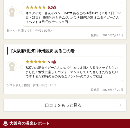
5.0点
オユタイガーさんイベントDAY❣️ あるごのゆ🉐DAY（７月７日・17
日・27日） 施設利用とチムジルバン利用¥1400 オユタイガーさん
イベント３回 ①クラシック回…
祭さん
| 性別：女性 | 年代：50代～
投稿日：2026年7月28日
[大阪府/北摂] 神州温泉 あるごの湯
5.0点
7/27のお湯タイガーさんのロウリュウ３回とも参加させてもらい
ました！愉快に楽しくパフォーマンスしてくださりまた行きたい
です！また23時の回のあるごメンバーのスタッフ様は…
ゲストさん
| 性別：女性 | 年代：20代
投稿日：2026年7月28日
口コミをもっと見る
大阪府の温泉レポート