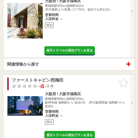
大阪府 / 大阪市福島区
東梅田駅955m
福島駅562m
JR大阪駅より直通バスで5分。徒歩でも約12分。
営業時間
入浴料金 ～
宿泊
楽天トラベルの宿泊プランを見る
関連情報から探す
ファーストキャビン西梅田
お気に入
りに追加
-点
/ 0 件
大阪府 / 大阪市福島区
東梅田駅968m
福島駅309m
阪神本線 福島駅から 徒歩2分 JR大阪環状線 福島駅 から
徒歩6…
営業時間
入浴料金 ～
宿泊
楽天トラベルの宿泊プランを見る