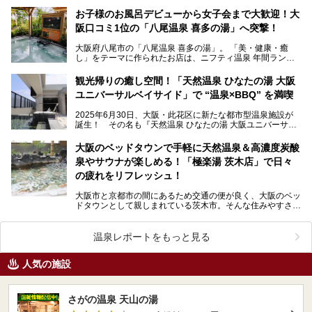
お子様のお風呂デビューから女子会まで大歓迎！大
阪口コミ1位の「八尾温泉 喜多の湯」へ突撃！
大阪府八尾市の「八尾温泉 喜多の湯」。 「美・健康・癒
し」をテーマに作られたお店は、ニフティ温泉 年間ランキ
ング2021で大阪府ベストオブ口コミ賞1位、大…
観光帰りの癒し空間！「天然温泉 ひなたの湯 大阪
ユニバーサルベイサイド」で “温泉×BBQ” を満喫
2025年6月30日、大阪・此花区に新たな都市型温泉施設が
誕生！ その名も『天然温泉 ひなたの湯 大阪ユニバーサル
ベイサイド』。“天然温泉×本格サウナ×BBQ”…
大阪のベッドタウンで手軽に天然温泉＆高濃度炭酸
泉やサウナが楽しめる！「極楽湯 茨木店」で日々
の疲れをリフレッシュ！
大阪市と京都市の間にあるため交通の便が良く、大阪のベッ
ドタウンとして親しまれている茨木市。そんな住みやすさが
魅力の地域に佇む「極楽湯 茨木店」にお邪魔してきたの…
温泉レポートをもっと見る
人気の施設
さがの温泉 天山の湯