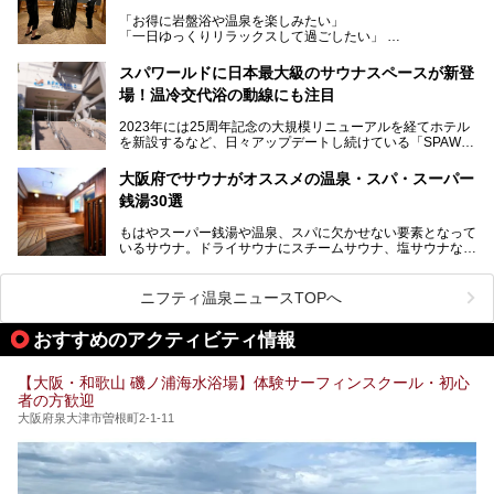
め、岩盤浴エリアや休憩スペースの充実、レストランなど、
「お得に岩盤浴や温泉を楽しみたい」
見どころが盛りだくさん。日常の疲れを癒やしたい方はもち
「一日ゆっくりリラックスして過ごしたい」
ろん、休日にゆったり過ごしたい方にもぴったりの内容とな
そんな方におすすめなのが、クーポンを使ってお得に長時間
っています。
利用できる「神州温泉 あるごの湯」です。
スパワールドに日本最大級のサウナスペースが新登
本記事では、そんなリニューアル後の注目ポイントを詳しく
場！温冷交代浴の動線にも注目
あるごの湯は、大阪府豊中市にある日帰り温浴施設で、阪急
紹介します。これから「鶴見緑地湯元水春」に訪れる方や、
宝塚線「三国駅」から徒歩約10分とアクセスも良好です。
より満足度の高い過ごし方をしたい方はぜひお読みくださ
2023年には25周年記念の大規模リニューアルを経てホテル
チムジルバン（岩盤浴）を中心に、発汗・リラックス・漫画
い。
を新設するなど、日々アップデートし続けている「SPAWO
タイムまで満喫できる長時間滞在型の施設なので、一日中ゆ
RLD HOTEL＆RESORT」（以下スパワールド）。
ったりと過ごしたいときにおすすめ。大うちわやタオルによ
そんなスパワールドが2025年11月15日（土）に、新たな浴
る迫力ある熱波パフォーマンスも毎日行われており、“とと
大阪府でサウナがオススメの温泉・スパ・スーパー
室や日本最大級140人収容の大規模サウナを携えてリニュー
のう”体験をしっかり楽しめるのもポイントです。
銭湯30選
アルオープン！浴室である4F・6Fそれぞれにリニューアル
が施されており、その総工費はなんと13.5億円！
さらに館内でくつろぐだけでなく、隣接するビルにはカラオ
もはやスーパー銭湯や温泉、スパに欠かせない要素となって
大規模リニューアルの全容を確認すべく、リニューアルプレ
ケやボウリングといった遊び場もあり、友人同士やカップル
いるサウナ。ドライサウナにスチームサウナ、塩サウナな
オープンイベントに行ってきました！今回はそのリニューア
で“遊び+癒し”の一日を過ごすのにもぴったり。
ど、いくつか異なるタイプが楽しめたり、水風呂や外気浴ス
ル部分の概要をお届けします。
ペース、ロウリュウなど、心ゆくまで楽しむためのサービス
今回は、あるごの湯を訪問し、チムジルバンやお風呂、食事
が充実した施設も多くみられます。
ニフティ温泉ニュースTOPへ
処にいたるまで魅力をたっぷり堪能してきたので、その全容
を詳しく紹介します！
今回はそんなサウナにこだわった、大阪府内のオススメ温
おすすめのアクティビティ情報
泉・銭湯・スパを30件紹介したいと思います！
【大阪・和歌山 磯ノ浦海水浴場】体験サーフィンスクール・初心
者の方歓迎
大阪府泉大津市曽根町2-1-11