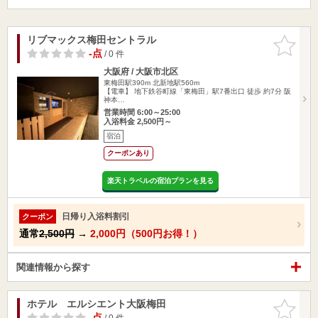
リブマックス梅田セントラル
お気に入
りに追加
-点
/ 0 件
大阪府 / 大阪市北区
東梅田駅390m
北新地駅560m
【電車】 地下鉄谷町線「東梅田」駅7番出口 徒歩 約7分 阪
神本…
営業時間 6:00～25:00
入浴料金 2,500円～
宿泊
クーポンあり
楽天トラベルの宿泊プランを見る
日帰り入浴料割引
クーポン
通常
2,500円
→
2,000円（500円お得！）
関連情報から探す
ホテル エルシエント大阪梅田
お気に入
りに追加
-点
/ 0 件