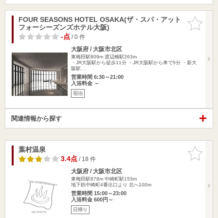
FOUR SEASONS HOTEL OSAKA(ザ・スパ・アット
お気に入
フォーシーズンズホテル大阪)
りに追加
-点
/ 0 件
大阪府 / 大阪市北区
東梅田駅809m
渡辺橋駅263m
・JR大阪駅から徒歩11分 ・JR大阪駅から車で5分 ・新大
阪駅…
営業時間 6:30～21:00
入浴料金 ～
宿泊
関連情報から探す
葉村温泉
お気に入
りに追加
3.4点
/ 18 件
大阪府 / 大阪市北区
東梅田駅878m
中崎町駅153m
地下鉄中崎町4番出口より 北へ100m
営業時間 15:00～23:00
入浴料金 600円～
日帰り