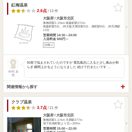
紅梅温泉
お気に入
りに追加
2.6点
/ 13 件
大阪府 / 大阪市北区
東梅田駅1.15km
南森町駅272m
南森町駅5分、JR大阪天満宮駅5分、扇町駅8分、JR天満駅
13分
営業時間 14:30～24:00
入浴料金 600円～
日帰り
50肩で悩まされていたのですが 電気風呂に入ると少し痛みが和
らぎ 瞬間上がるようになりました 続けて行きたいです …
40代 女
性
関連情報から探す
クラブ温泉
お気に入
りに追加
3.7点
/ 21 件
大阪府 / 大阪市北区
東梅田駅1.17km
天満駅277m
地下鉄扇町駅より北へ300m
営業時間 15:00～22:00