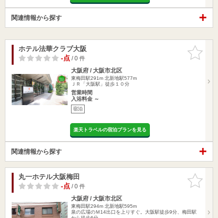
関連情報から探す
ホテル法華クラブ大阪
お気に入
りに追加
-点
/ 0 件
大阪府 / 大阪市北区
東梅田駅291m
北新地駅577m
ＪＲ「大阪駅」徒歩１０分
営業時間
入浴料金 ～
宿泊
楽天トラベルの宿泊プランを見る
関連情報から探す
丸一ホテル大阪梅田
お気に入
りに追加
-点
/ 0 件
大阪府 / 大阪市北区
東梅田駅294m
北新地駅595m
泉の広場のＭ14出口を上りすぐ。大阪駅徒歩9分、梅田駅
から徒歩6分、…