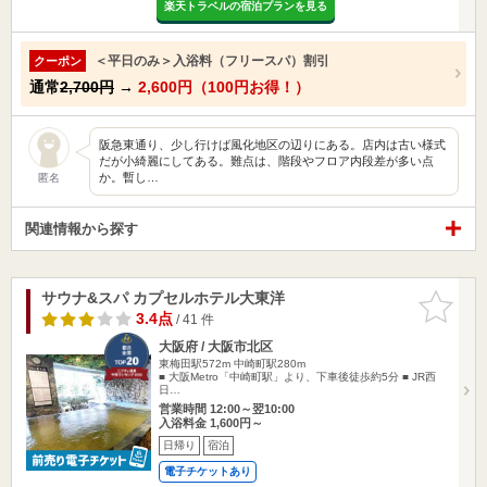
楽天トラベルの宿泊プランを見る
＜平日のみ＞入浴料（フリースパ）割引
クーポン
通常
2,700円
→
2,600円（100円お得！）
阪急東通り、少し行けば風化地区の辺りにある。店内は古い様式
だが小綺麗にしてある。難点は、階段やフロア内段差が多い点
か。暫し…
匿名
関連情報から探す
サウナ&スパ カプセルホテル大東洋
お気に入
りに追加
3.4点
/ 41 件
大阪府 / 大阪市北区
東梅田駅572m
中崎町駅280m
■ 大阪Metro「中崎町駅」より、下車後徒歩約5分 ■ JR西
日…
営業時間 12:00～翌10:00
入浴料金 1,600円～
日帰り
宿泊
電子チケットあり