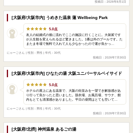
投稿日：2026年8月1日
[大阪府/大阪市内] うめきた温泉 蓮 Wellbeing Park
5.0点
友人の結婚式の後に流れでここの施設に行くことに。大袈裟です
が人生観を変えられるほど驚きました。1番は外のプールです。た
またま冬場で無料で入れて人も少なかったので運が良かっ…
にゃーごさん
| 性別：男性 | 年代：30代
投稿日：2026年7月30日
[大阪府/大阪市内] ひなたの湯 大阪ユニバーサルベイサイド
5.0点
ホテルの屋上にある温泉で、大阪の街並みを一望でき解放感があ
り行って良かったと思いました。脱衣場、お風呂場、サウナ、館
内もとても清潔感がありました。平日の昼間はとても空いて…
にゃーごさん
| 性別：男性 | 年代：30代
投稿日：2026年7月30日
[大阪府/北摂] 神州温泉 あるごの湯