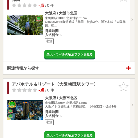
-点
/ 0 件
大阪府 / 大阪市北区
東梅田駅180m
北新地駅527m
OsakaMetro御堂筋線「梅田」徒歩3分、阪神本線「大阪梅
田」徒…
営業時間
入浴料金 ～
宿泊
楽天トラベルの宿泊プランを見る
関連情報から探す
アパホテル＆リゾート〈大阪梅田駅タワー〉
お気に入
りに追加
-点
/ 0 件
大阪府 / 大阪市北区
東梅田駅208m
北新地駅435m
大阪メトロ谷町線「東梅田駅」（4番出口）徒歩3分
営業時間
入浴料金 ～
宿泊
楽天トラベルの宿泊プランを見る