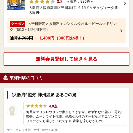
3.8
入浴料：
880円～
大阪府大阪市淀川区三国本町1-6-15ドルチェヴィータ新
大阪9F
＜平日限定＞入館料＋レンタルタオル＋ビールorドリン
クーポン
ク（8/12～14利用不可）
通常
1,700円
→
1,400円（300円お得！）
無料会員登録して続きを見る
東梅田駅の口コミ
[大阪府/北摂] 神州温泉 あるごの湯
4.0点
何回かゲリラロウリュウ参加してますが、ゆずれない願い、勇気1
00%、ムーンライト伝説、残酷な天使のテーゼなどアニソンロウ
リュウとても楽しかったです☺️ 音楽を流しながらの…
ゲストさん
| 性別：女性 | 年代：30代