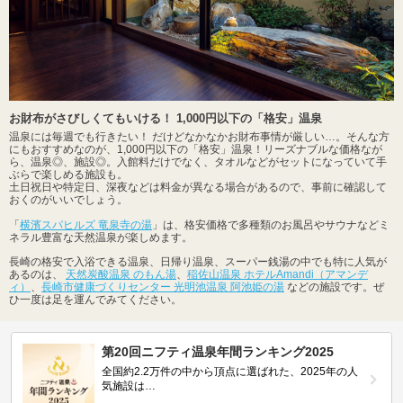
お財布がさびしくてもいける！ 1,000円以下の「格安」温泉
温泉には毎週でも行きたい！ だけどなかなかお財布事情が厳しい…。そんな方
にもおすすめなのが、1,000円以下の「格安」温泉！リーズナブルな価格なが
ら、温泉◎、施設◎。入館料だけでなく、タオルなどがセットになっていて手
ぶらで楽しめる施設も。
土日祝日や特定日、深夜などは料金が異なる場合があるので、事前に確認して
おくのがいいでしょう。
「
横濱スパヒルズ 竜泉寺の湯
」は、格安価格で多種類のお風呂やサウナなどミ
ネラル豊富な天然温泉が楽しめます。
長崎の格安で入浴できる温泉、日帰り温泉、スーパー銭湯の中でも特に人気が
あるのは、
天然炭酸温泉 のもん湯
、
稲佐山温泉 ホテルAmandi（アマンデ
ィ）
、
長崎市健康づくりセンター 光明池温泉 阿池姫の湯
などの施設です。ぜ
ひ一度は足を運んでみてください。
第20回ニフティ温泉年間ランキング2025
全国約2.2万件の中から頂点に選ばれた、2025年の人
気施設は…