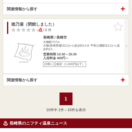
関連情報から探す
徳乃湯（閉館しました）
お気に入
りに追加
-点
/ 0 件
長崎県 / 長崎市
大橋駅757m
大橋(長崎県)駅出口から徒歩約11分 平和公園駅出口から徒
歩約12…
営業時間 14:30～19:30
入浴料金 400円～
日帰り
格安（1,000円以下）
関連情報から探す
1
10
件中 1件～10件を表示
長崎県のニフティ温泉ニュース