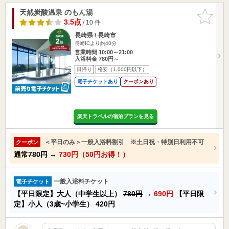
天然炭酸温泉 のもん湯
お気に入
りに追加
3.5点
/ 10 件
長崎県 / 長崎市
長崎ICより約40分
営業時間 10:00～21:00
入浴料金 780円～
日帰り
格安（1,000円以下）
電子チケットあり
クーポンあり
楽天トラベルの宿泊プランを見る
＜平日のみ＞一般入浴料割引 ※土日祝・特別日利用不可
クーポン
通常
780円
→
730円（50円お得！）
一般入浴料チケット
電子チケット
【平日限定】大人（中学生以上）
780円
→
690円
【平日限
定】小人（3歳~小学生）
420円