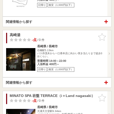
日帰り
格安（1,000円以下）
関連情報から探す
高崎湯
お気に入
りに追加
-点
/ 0 件
長崎県 / 長崎市
石橋駅5.13km
バス停茂木から一口香本店に向かい突き当たりまで徒歩3
分くらい。
営業時間 14:00～22:00
入浴料金 400円～
日帰り
格安（1,000円以下）
関連情報から探す
MINATO SPA 岩盤 TERRACE（i＋Land nagasaki）
お気に入
りに追加
-点
/ 0 件
長崎県 / 長崎市
大浦天主堂駅9.34km