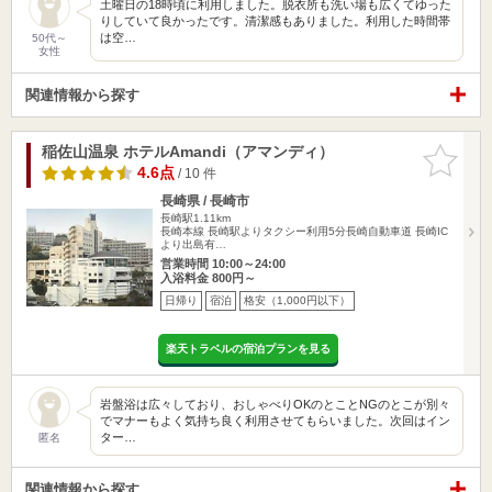
土曜日の18時頃に利用しました。脱衣所も洗い場も広くてゆった
りしていて良かったです。清潔感もありました。利用した時間帯
は空…
50代～
女性
関連情報から探す
稲佐山温泉 ホテルAmandi（アマンディ）
お気に入
りに追加
4.6点
/ 10 件
長崎県 / 長崎市
長崎駅1.11km
長崎本線 長崎駅よりタクシー利用5分長崎自動車道 長崎IC
より出島有…
営業時間 10:00～24:00
入浴料金 800円～
日帰り
宿泊
格安（1,000円以下）
楽天トラベルの宿泊プランを見る
岩盤浴は広々しており、おしゃべりOKのとことNGのとこが別々
でマナーもよく気持ち良く利用させてもらいました。次回はイン
ター…
匿名
関連情報から探す