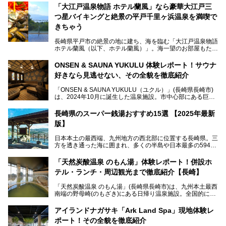
「大江戸温泉物語 ホテル蘭風」なら豪華大江戸三
つ星バイキングと絶景の平戸千里ヶ浜温泉を満喫で
きちゃう
長崎県平戸市の絶景の地に建ち、海を臨む「大江戸温泉物語
ホテル蘭風（以下、ホテル蘭風）」。海一望のお部屋もたく
さんあるこちらのホテルで、2025年7月から話題の「大江戸
三つ星バイキング」がスタート！早速現地で体験してきまし
ONSEN & SAUNA YUKULU 体験レポート！サウナ
た。
好きなら見逃せない、その全貌を徹底紹介
このほかに、展望露天風呂や子連れで過ごしやすいキッズパ
「ONSEN & SAUNA YUKULU（ユクル）」(長崎県長崎市)
ークなどおススメのポイントがたっぷりです！周辺観光情報
は、2024年10月に誕生した温泉施設。市中心部にある巨大
も含めてご紹介します。
複合施設「長崎スタジアムシティ」の一角にあり、オープン
当初から多くのサウナ―やスパ好きに注目されています。
───
長崎県のスーパー銭湯おすすめ15選 【2025年最新
提供元：大江戸温泉物語ホテルズ＆リゾーツ株式会社【P
版】
R】
この記事は大江戸温泉物語 ホテル蘭風のPR記事です。
日本本土の最西端、九州地方の西北部に位置する長崎県。三
そこで今回は、ニフティ温泉ライターである筆者が現地体
方を透き通った海に囲まれ、多くの半島や日本最多の594も
験。天然温泉・サウナ・水風呂・別途有料のプレミアムサウ
の島々で構成される複雑な地形は、思わず息をのむほどの美
ナ・リラクゼーションスペースまで、それらの全貌を徹底紹
しい景観の宝庫です。
介します！
「天然炭酸温泉 のもん湯」体験レポート！併設ホ
長崎県にあるスーパー銭湯にも、長崎ならではの景観を存分
テル・ランチ・周辺観光まで徹底紹介【長崎】
に楽しめる施設がいくつも見られます。眺望自慢が多い長崎
県のスーパー銭湯のなかで、特におすすめの施設をご紹介し
「天然炭酸温泉 のもん湯」(長崎県長崎市)は、九州本土最西
ましょう。
南端の野母崎(のもざき)にある日帰り温泉施設。全国的にも
希少な天然の炭酸泉を楽しめる点が特徴で、遠隔地ながらも
多くの温泉ファンに親しまれています。
アイランドナガサキ「Ark Land Spa」現地体験レ
ポート！その全貌を徹底紹介
今回は、地元九州在住のニフティ温泉ライターである筆者が