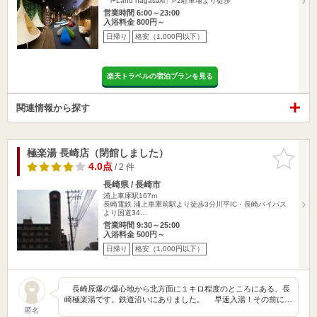
「i+Land nagasaki」P2駐車場より徒歩
営業時間 6:00～23:00
入浴料金 800円～
日帰り
格安（1,000円以下）
楽天トラベルの宿泊プランを見る
関連情報から探す
極楽湯 長崎店（閉館しました）
お気に入
りに追加
4.0点
/ 2 件
長崎県 / 長崎市
浦上車庫駅167m
長崎電鉄 浦上車庫前駅より徒歩3分川平IC・長崎バイパス
より国道34…
営業時間 9:30～25:00
入浴料金 500円～
日帰り
格安（1,000円以下）
長崎原爆の爆心地から北方面に１キロ程度のところにある、長
崎極楽湯です。鉄道沿いにありました。 早速入湯！その前に…
匿名