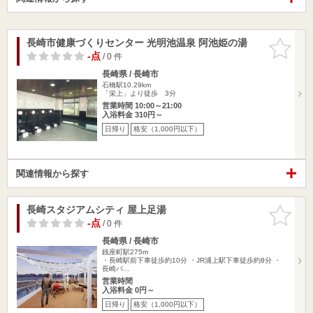
長崎市健康づくりセンター 光明池温泉 阿池姫の湯
お気に入
りに追加
-点
/ 0 件
長崎県 / 長崎市
石橋駅10.29km
「栄上」より徒歩 3分
営業時間 10:00～21:00
入浴料金 310円～
日帰り
格安（1,000円以下）
関連情報から探す
長崎スタジアムシティ 屋上足湯
お気に入
りに追加
-点
/ 0 件
長崎県 / 長崎市
銭座町駅275m
・長崎駅前下車徒歩約10分 ・JR浦上駅下車徒歩約8分 ・
長崎バ…
営業時間
入浴料金 0円～
日帰り
格安（1,000円以下）