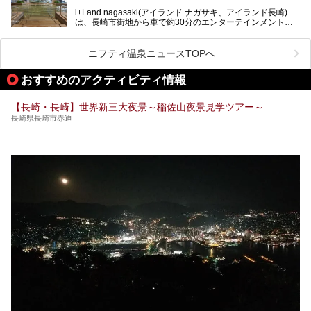
「天然炭酸温泉 のもん湯」を現地体験。天然炭酸泉がある
i+Land nagasaki(アイランド ナガサキ、アイランド長崎)
大浴場をはじめ、併設のホテル「Nomon長崎」・食事(ラン
は、長崎市街地から車で約30分のエンターテインメントリ
チ)・おすすめの周辺観光まで、それらの全貌を徹底紹介し
ゾート施設。伊王島全体に展開した施設群は、宿泊はもちろ
ます！
んのこと多彩なアクティビティが楽しめ、到底一日では遊び
尽くせない程！ 中でも注目すべきは、日帰り可能な3つのス
───
ニフティ温泉ニュースTOPへ
パ施設です。
提供元：天然炭酸温泉 のもん湯【PR】
この記事は天然炭酸温泉 のもん湯のPRレポート記事です。
おすすめのアクティビティ情報
今回は九州在住のニフティ温泉ライターである筆者が現地体
【長崎・長崎】世界新三大夜景～稲佐山夜景見学ツアー～
験し、3つのスパ施設に焦点を当て、その全貌を徹底紹介。
長崎県長崎市赤迫
本編では、i+Land nagasakiのSPAの中核的施設ともいえる
「Ark Land Spa」をご紹介します。