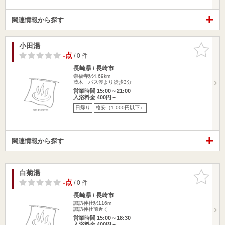
関連情報から探す
小田湯
お気に入
りに追加
-点
/ 0 件
長崎県 / 長崎市
崇福寺駅4.69km
茂木 バス停より徒歩3分
営業時間 15:00～21:00
入浴料金 400円～
日帰り
格安（1,000円以下）
関連情報から探す
白菊湯
お気に入
りに追加
-点
/ 0 件
長崎県 / 長崎市
諏訪神社駅116m
諏訪神社前近く
営業時間 15:00～18:30
入浴料金 400円～