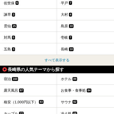
佐世保
平戸
6
7
諫早
大村
3
4
雲仙
島原
25
10
対馬
壱岐
5
7
五島
長崎
3
10
すべて表示する
長崎県の人気テーマから探す
宿泊
ホテル
160
89
露天風呂
お食事・食事処
87
84
格安（1,000円以下）
サウナ
83
82
カップル
冷え性
77
68