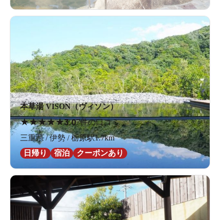
本草湯 VISON（ヴィソン）
★
★
★
★
★
3.0
7件の口コミ
三重県 / 伊勢 / 栃原駅1.7km
日帰り
宿泊
クーポンあり