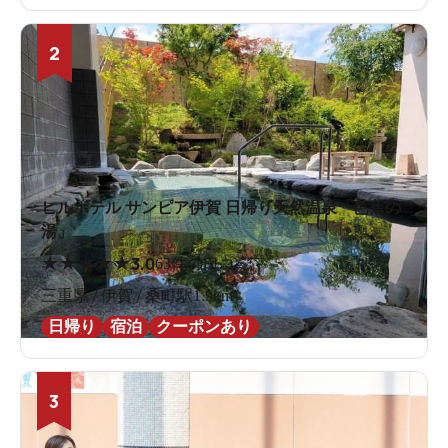
2
ヒルホテル サンピア伊賀 日帰り天然温泉「芭蕉の
湯」
★
★
★
★
★
3.0
63件の口コミ
三重県 / 伊賀 / 桑町駅1.9km
日帰り
宿泊
クーポンあり
3