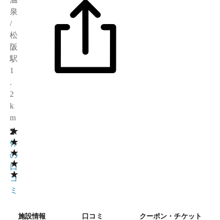
泉
/
松
阪
駅
1
.
2
k
m
★
2
3
★
件
★
の
★
口
★
コ
ミ
施設情報
口コミ
クーポン・チケット