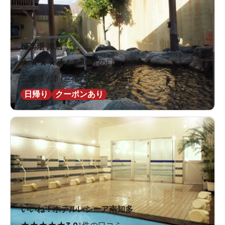
極楽湯 津店
★
★
★
★
★
4.6
208件の口コミ
三重県 / 津 (三重) / 白塚駅595m
日帰り
クーポンあり
いいね！ホテルレシーア南知多
★
★
★
★
★