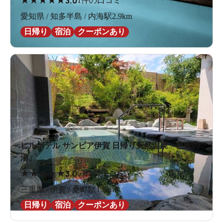
3.0
1件の口コミ
愛知県 / 知多半島 / 内海駅2.9km
日帰り
宿泊
クーポンあり
ヒルホテル サンピア伊賀 日帰り天然温泉「芭蕉の
湯」
★
★
★
★
★
3.0
63件の口コミ
三重県 / 伊賀 / 桑町駅1.9km
日帰り
宿泊
クーポンあり