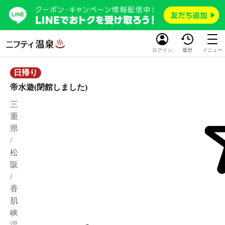
ログイン
履歴
メニュー
日帰り
帝水遊(閉館しました)
三
重
県
/
松
阪
/
香
肌
峡
温