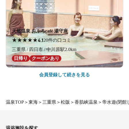
天然温泉 おふろcafé 湯守座
★
★
★
★
★
4.1
20件の口コミ
三重県 / 四日市 / 中川原駅2.0km
日帰り
クーポンあり
会員登録して続きを見る
温泉TOP
＞
東海
＞
三重県
＞
松阪
＞
香肌峡温泉
＞
帝水遊(閉館
温浴施設を探す