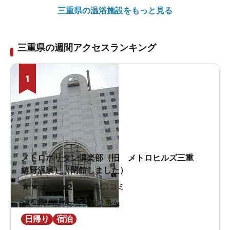
三重県の
温浴施設をもっと見る
三重県の週間アクセスランキング
1
メトロポリタン倶楽部（旧 メトロヒルズ三重
嬉野温泉）（閉館しました）
★
★
★
★
★
2.8
9件の口コミ
三重県 / 松阪 / 井関駅2.9km
日帰り
宿泊