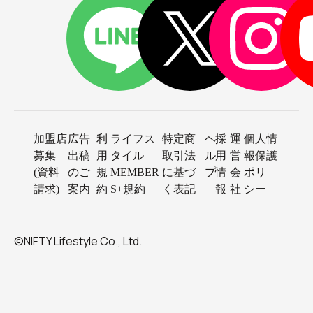
加盟店
広告
利
ライフス
特定商
ヘ
採
運
個人情
募集
出稿
用
タイル
取引法
ル
用
営
報保護
(資料
のご
規
MEMBER
に基づ
プ
情
会
ポリ
請求)
案内
約
S+規約
く表記
報
社
シー
©NIFTY Lifestyle Co., Ltd.