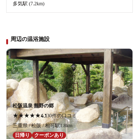
多気駅
(7.2km)
周辺の温浴施設
松阪温泉 熊野の郷
★
★
★
★
★
4.1
30件の口コミ
三重県 / 松阪 / 相可駅1.8km
日帰り
クーポンあり