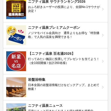
ニフティ温泉 サウナランキング2026
おふろ好きユーザーの投票により、全国No.1サウナが
決定！
ニフティ温泉プレミアムクーポン
ノジマモバイル会員向け 通常よりもお得な「特別価
格」で人気の温泉を満喫できる！
【ニフティ温泉 百名湯2026】
行ってみたい施設に投票してプレゼントを当てよう！
（全10回開催 / 合計260名様）
岩盤浴特集
日本全国の岩盤浴情報だけをピックアップ。まとめて
検索！
ニフティ温泉ニュース