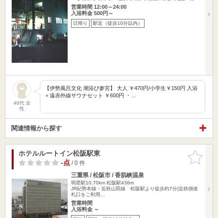
営業時間 12:00～24:00
入浴料金 500円～
日帰り
駅近（徒歩10分以内）
【伊勢風呂文化 潮浴び参宮】 大人 ￥470円/小学生￥150円 入浴
＋遠赤外線サウナセット ￥600円 ・…
40代 女
性
関連情報から探す
ホテルルートイン松阪駅東
お気に入
りに追加
-点
/ 0 件
三重県 / 松阪市 / 香肌峡温泉
明星駅10.70km
松阪駅436m
JR紀勢本線・近鉄山田線 松阪駅より徒歩約7分(近鉄側改
札口をご利用…
営業時間
入浴料金 ～