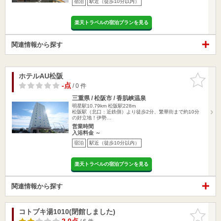
宿泊
駅近（徒歩10分以内）
楽天トラベルの宿泊プランを見る
関連情報から探す
ホテルAU松阪
お気に入
りに追加
-点
/ 0 件
三重県 / 松阪市 / 香肌峡温泉
明星駅10.79km
松阪駅228m
松阪駅（北口：近鉄側）より徒歩2分、繁華街まで約10分
の好立地！伊勢…
営業時間
入浴料金 ～
宿泊
駅近（徒歩10分以内）
楽天トラベルの宿泊プランを見る
関連情報から探す
コトブキ湯1010(閉館しました)
お気に入
りに追加