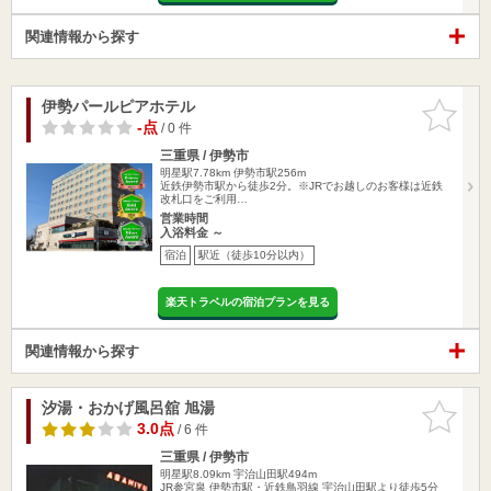
関連情報から探す
伊勢パールピアホテル
お気に入
りに追加
-点
/ 0 件
三重県 / 伊勢市
明星駅7.78km
伊勢市駅256m
近鉄伊勢市駅から徒歩2分。※JRでお越しのお客様は近鉄
改札口をご利用…
営業時間
入浴料金 ～
宿泊
駅近（徒歩10分以内）
楽天トラベルの宿泊プランを見る
関連情報から探す
汐湯・おかげ風呂舘 旭湯
お気に入
りに追加
3.0点
/ 6 件
三重県 / 伊勢市
明星駅8.09km
宇治山田駅494m
JR参宮泉 伊勢市駅・近鉄鳥羽線 宇治山田駅より徒歩5分