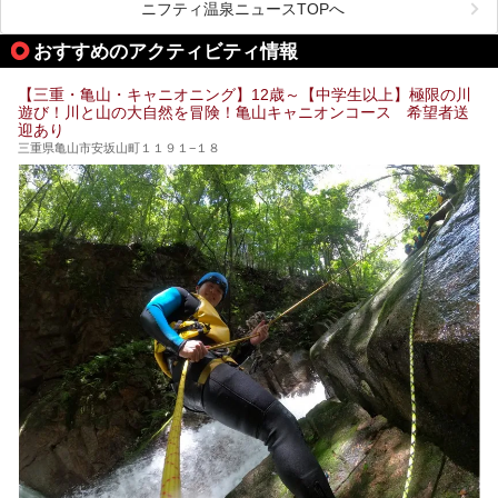
待できます。今回はそんな岩盤浴にこだわった、三重県内の
ニフティ温泉ニュースTOPへ
オススメ温泉・銭湯・スパ10ヶ所を紹介させていただきま
す。
おすすめのアクティビティ情報
【三重・亀山・キャニオニング】12歳～【中学生以上】極限の川
遊び！川と山の大自然を冒険！亀山キャニオンコース 希望者送
迎あり
三重県亀山市安坂山町１１９１−１８