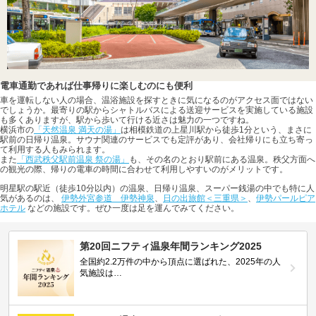
電車通勤であれば仕事帰りに楽しむのにも便利
車を運転しない人の場合、温浴施設を探すときに気になるのがアクセス面ではない
でしょうか。最寄りの駅からシャトルバスによる送迎サービスを実施している施設
も多くありますが、駅から歩いて行ける近さは魅力の一つですね。
横浜市の
「天然温泉 満天の湯」
は相模鉄道の上星川駅から徒歩1分という、まさに
駅前の日帰り温泉。サウナ関連のサービスでも定評があり、会社帰りにも立ち寄っ
て利用する人もみられます。
また
「西武秩父駅前温泉 祭の湯」
も、その名のとおり駅前にある温泉。秩父方面へ
の観光の際、帰りの電車の時間に合わせて利用しやすいのがメリットです。
明星駅の駅近（徒歩10分以内）の温泉、日帰り温泉、スーパー銭湯の中でも特に人
気があるのは、
伊勢外宮参道 伊勢神泉
、
日の出旅館＜三重県＞
、
伊勢パールピア
ホテル
などの施設です。ぜひ一度は足を運んでみてください。
第20回ニフティ温泉年間ランキング2025
全国約2.2万件の中から頂点に選ばれた、2025年の人
気施設は…