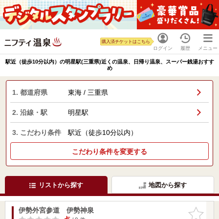
購入済チケットはこちら
ログイン
履歴
メニュー
駅近（徒歩10分以内）の明星駅(三重県)近くの温泉、日帰り温泉、スーパー銭湯おすす
め
1. 都道府県
東海 / 三重県
2. 沿線・駅
明星駅
3. こだわり条件
駅近（徒歩10分以内）
こだわり条件を変更する
リストから探す
地図から探す
伊勢外宮参道 伊勢神泉
お気に入
りに追加