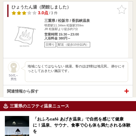
ひょうたん湯（閉館しました）
お気に入
りに追加
3.0点
/ 3 件
三重県 / 松阪市 / 香肌峡温泉
明星駅11.34km
松阪駅359m
JR 松阪駅より徒歩約7分
営業時間 15:30～23:00
入浴料金 380円～
日帰り
駅近（徒歩10分以内）
地域になくてはならない 銭湯。客のほぼ8割は地元民。 静かにそ
っとしておきたい施設です。
50代～
男性
関連情報から探す
三重県のニフティ温泉ニュース
「おふろcafé あげき温泉」で自然を感じて健康
に！温泉、サウナ、食事で心も体も満たされる体験
を