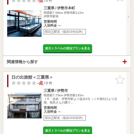
-点
/ 0 件
三重県 / 伊勢市本町
明星駅7.56km
伊勢市駅112m
伊勢市駅前
営業時間
入浴料金 ～
宿泊
駅近（徒歩10分以内）
楽天トラベルの宿泊プランを見る
関連情報から探す
日の出旅館＜三重県＞
お気に入
りに追加
-点
/ 0 件
三重県 / 伊勢市
明星駅7.75km
伊勢市駅145m
ＪＲ・近鉄 伊勢市駅より徒歩2分（ＪＲ側出口より左
側、魚民さんの隣で…
営業時間
入浴料金 ～
宿泊
駅近（徒歩10分以内）
楽天トラベルの宿泊プランを見る