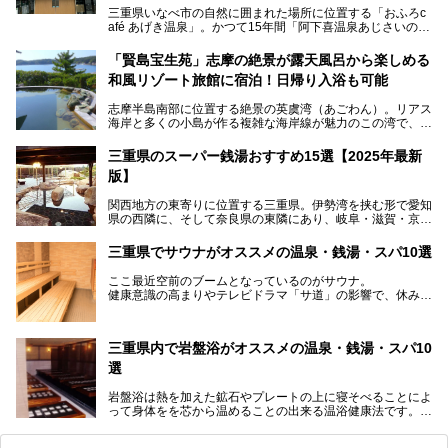
三重県いなべ市の自然に囲まれた場所に位置する「おふろc
afé あげき温泉」。かつて15年間「阿下喜温泉あじさいの
里」として親しまれてきた施設が、温泉、サウナ、食事、宿
泊が楽しめる施設として2024年4月に新しく生まれ変わりま
「賢島宝生苑」志摩の絶景が露天風呂から楽しめる
した！
和風リゾート旅館に宿泊！日帰り入浴も可能
三重県在住で温泉・サウナ好きな私もずっと行きたいと思っ
志摩半島南部に位置する絶景の英虞湾（あごわん）。リアス
ていた施設……。今回は、地元の方から観光客まで楽しめる
海岸と多くの小島が作る複雑な海岸線が魅力のこの湾で、最
「おふろcafé あげき温泉」をじっくりご紹介していきま
大の島である賢島の景勝地に建ち、お部屋からも露天風呂か
す。
らも英虞湾が一望できる人気の旅館「賢島宝生苑（かしこじ
三重県のスーパー銭湯おすすめ15選【2025年最新
まほうじょうえん）」をご紹介します。日帰り入浴もできま
版】
すよ！
関西地方の東寄りに位置する三重県。伊勢湾を挟む形で愛知
───
県の西隣に、そして奈良県の東隣にあり、岐阜・滋賀・京
提供元：賢島宝生苑【PR】
都・和歌山の各県とも接しています。
この記事は賢島宝生苑のPR記事です。
伊勢神宮を擁する伊勢志摩や、世界遺産に登録された熊野古
三重県でサウナがオススメの温泉・銭湯・スパ10選
道をはじめ、鳥羽水族館、忍者の里・伊賀、鈴鹿サーキッ
ト、松坂牛に伊勢海老……と、観光＆グルメの宝庫です。
ここ最近空前のブームとなっているのがサウナ。
東からも西からも訪れやすい三重県には、ハイクオリティな
健康意識の高まりやテレビドラマ「サ道」の影響で、休みの
スーパー銭湯がたくさん！お風呂も食事もコスパもいい、お
日には「サ活」を楽しむ人が増えています！
すすめ施設の数々をご紹介します。
そこで今回は、観光地としても人気の三重県でおすすめした
三重県内で岩盤浴がオススメの温泉・銭湯・スパ10
いサウナのある温泉や銭湯、スパをご紹介。
気軽に立ち寄れてリラックス効果の高いサウナで、日頃の疲
選
れをリフレッシュしませんか？
岩盤浴は熱を加えた鉱石やプレートの上に寝そべることによ
って身体をを芯から温めることの出来る温浴健康法です。じ
んわりと身体の内部を温めて発汗を促すことでリラックス効
果だけではなく、代謝が高まり健康や美容にも良い影響が期