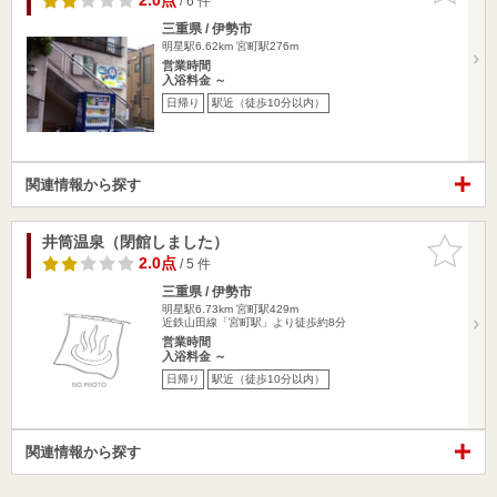
2.0点
/ 6 件
三重県 / 伊勢市
明星駅6.62km
宮町駅276m
営業時間
入浴料金 ～
日帰り
駅近（徒歩10分以内）
関連情報から探す
井筒温泉（閉館しました）
お気に入
りに追加
2.0点
/ 5 件
三重県 / 伊勢市
明星駅6.73km
宮町駅429m
近鉄山田線「宮町駅」より徒歩約8分
営業時間
入浴料金 ～
日帰り
駅近（徒歩10分以内）
関連情報から探す