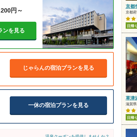
京都
,200円～
京都府 
日帰
ランを見る
じゃらんの宿泊プランを見る
草津
滋賀県 
一休の宿泊プランを見る
日帰
温泉クーポンを提供しませんか？