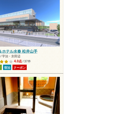
＆ホテル水春 松井山手
 / 宇治・京田辺
4.0点
/ 37件
り
宿泊
クーポン