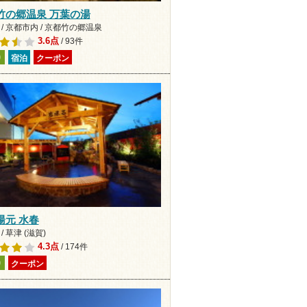
竹の郷温泉 万葉の湯
/ 京都市内 / 京都竹の郷温泉
3.6点
/ 93件
り
宿泊
クーポン
湯元 水春
/ 草津 (滋賀)
4.3点
/ 174件
り
クーポン