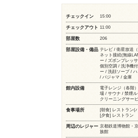
15:00
チェックイン
11:00
チェックアウト
206
部屋数
テレビ / 衛星放送（
部屋設備・備品
ネット接続(無線LAN
ー / ズボンプレッサー
個別空調 / 洗浄機付
ー / 洗顔ソープ / 
/ パジャマ / 金庫
電子レンジ（各階） /
館内設備
場 / サウナ / 禁煙
クリーニングサービス
[朝食] レストラン(
食事場所
[夕食] レストラン
京都鉄道博物館・京都
周辺のレジャー
族館