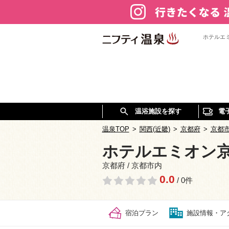
ホテルエ
温浴施設を探す
電
温泉TOP
>
関西(近畿)
>
京都府
>
京都
ホテルエミオン
京都府 / 京都市内
0.0
/ 0件
宿泊プラン
施設情報・ア