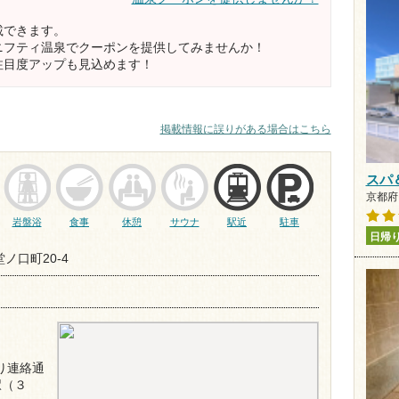
載できます。
ニフティ温泉でクーポンを提供してみませんか！
注目度アップも見込めます！
掲載情報に誤りがある場合はこちら
スパ
京都府
岩盤浴
食事
休憩
サウナ
駅近
駐車
日帰
ノ口町20-4
り連絡通
駅（３