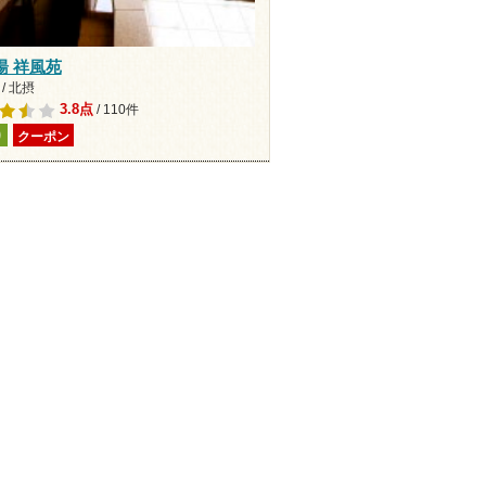
湯 祥風苑
/ 北摂
3.8点
/ 110件
り
クーポン