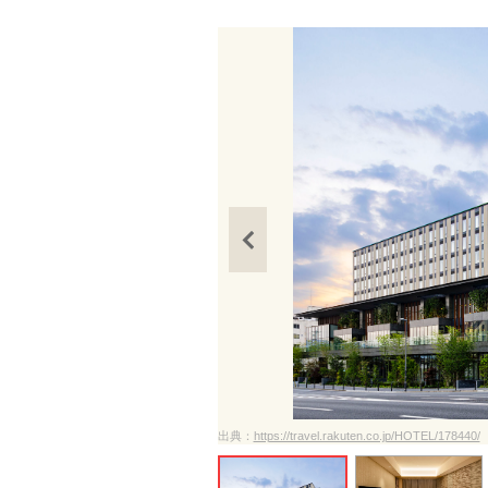
ださい
出典：
https://travel.rakuten.co.jp/HOTEL/178440/