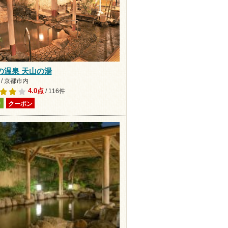
の温泉 天山の湯
/ 京都市内
4.0点
/ 116件
り
クーポン