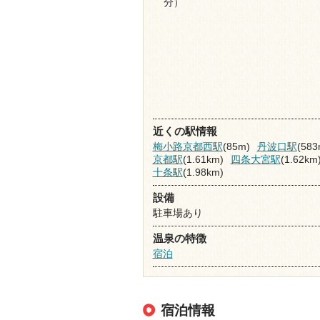
分）
近くの駅情報
梅小路京都西駅
(85m)
丹波口駅
(583
京都駅
(1.61km)
四条大宮駅
(1.62km
十条駅
(1.98km)
設備
駐車場あり
温泉の特徴
宿泊
宿泊情報