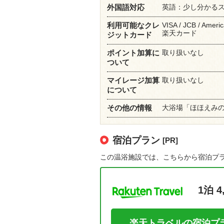
英語：少し分かる
外国語対応
VISA / JCB / Americ
利用可能なクレ
楽天カード
ジットカード
取り扱いなし
ポイント加算に
ついて
取り扱いなし
マイレージ加算
について
大浴場「ほほえみ
その他の情報
宿泊プラン
[PR]
この温浴施設では、こちらから宿泊プ
1泊 4
楽天トラベルの宿泊プ