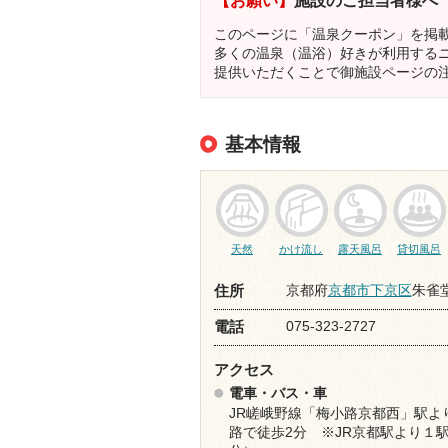
このページに「温泉クーポン」を掲
多くの温泉（温浴）好きが利用する
提供いただくことで御施設ページの
基本情報
天然
かけ流し
露天風呂
貸切風呂
京都府
京都市下京区
朱雀堂
住所
075-323-2727
電話
アクセス
電車・バス・車
JR嵯峨野線「梅小路京都西」駅よ
路で徒歩2分 ※JR京都駅より１