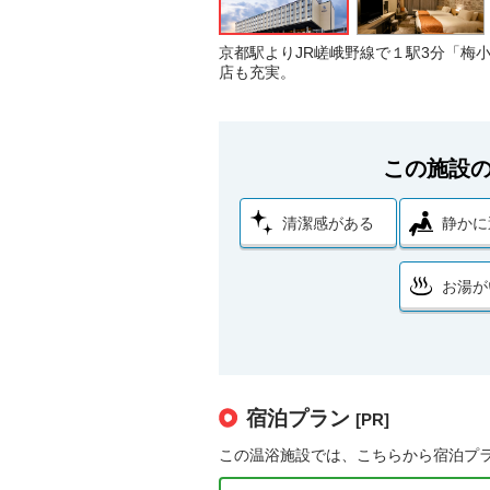
京都駅よりJR嵯峨野線で１駅3分「梅
店も充実。
この施設
清潔感がある
静かに
お湯が
宿泊プラン
[PR]
この温浴施設では、こちらから宿泊プ