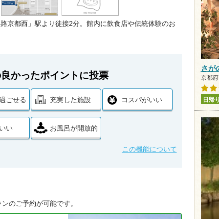
小路京都西」駅より徒接2分。館内に飲食店や伝統体験のお
さが
の良かったポイントに投票
京都府 
過ごせる
充実した施設
コスパがいい
日帰
いい
お風呂が開放的
この機能について
ランのご予約が可能です。