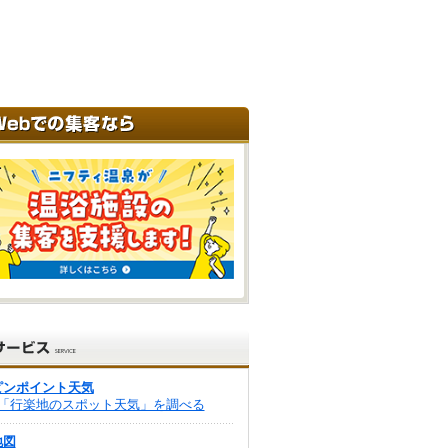
ピンポイント天気
「行楽地のスポット天気」を調べる
地図