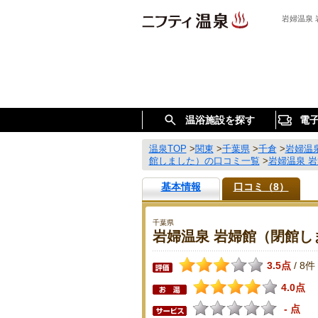
岩婦温泉
温浴施設を探す
電
温泉TOP
>
関東
>
千葉県
>
千倉
>
岩婦温
館しました）の口コミ一覧
>
岩婦温泉 
基本情報
口コミ（8）
千葉県
岩婦温泉 岩婦館（閉館し
3.5点
8件
/
4.0点
- 点