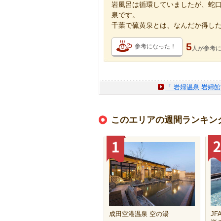
岩風呂は循環していましたが、蛇
泉です。
千葉で硫黄泉とは、なんだか得し
5
参考になった！
人が
参考
「 岩婦温泉 岩婦
このエリアの週間ランキン
成田空港温泉 空の湯
J