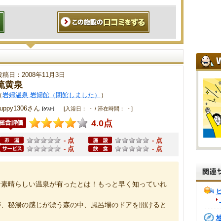
投稿日：2008年11月3日
硫黄泉
（
岩婦温泉 岩婦館（閉館しました）
）
uppy1306さん
[入浴日： - / 滞在時間： - ]
4.0点
- 点
- 点
- 点
- 点
な素晴らしい温泉が有ったとは！もっと早く知っていれ
が、秘湯の感じが漂う森の中、風呂場のドアを開けると