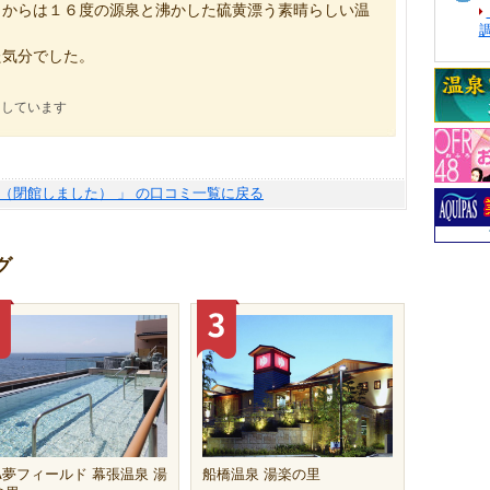
口からは１６度の源泉と沸かした硫黄漂う素晴らしい温
た気分でした。
にしています
館（閉館しました） 」 の口コミ一覧に戻る
グ
FA夢フィールド 幕張温泉 湯
船橋温泉 湯楽の里