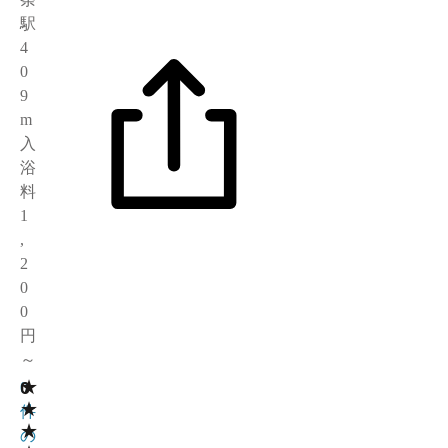
駅
4
0
9
m
入
浴
料
1
,
2
0
0
円
～
★
0
0
★
件
★
の