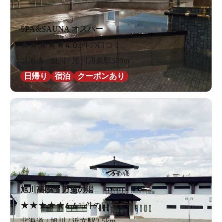
SPA&SAUNA オスパー
★
★
★
★
★
4.0
2件の口コミ
北海道 / 旭川 / 旭川四条駅589m
日帰り
宿泊
クーポンあり
旭川高砂台 万葉の湯
★
★
★
★
★
4.4
45件の口コミ
北海道 / 旭川 / 近文駅2.5km