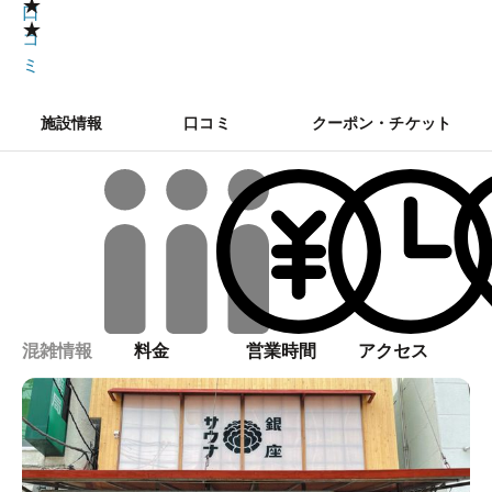
★
口
★
コ
ミ
施設情報
口コミ
クーポン・チケット
混雑情報
料金
営業時間
アクセス