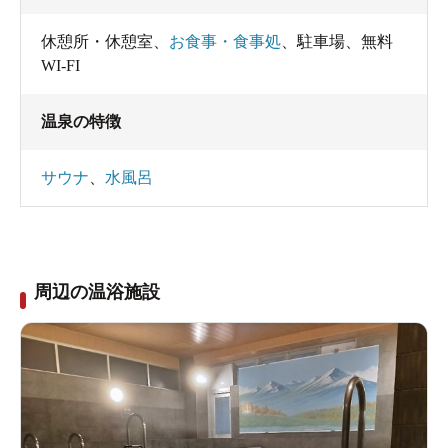
休憩所・休憩室
、
お食事・食事処
、
駐車場
、
無料
WI-FI
温泉の特徴
サウナ
、
水風呂
周辺の温浴施設