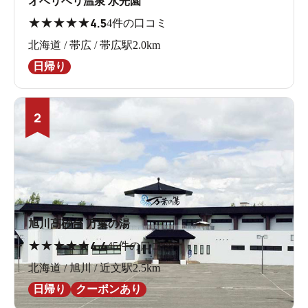
オベリベリ温泉 水光園
★
★
★
★
★
4.5
4件の口コミ
北海道 / 帯広 / 帯広駅2.0km
日帰り
2
旭川高砂台 万葉の湯
★
★
★
★
★
4.4
45件の口コミ
北海道 / 旭川 / 近文駅2.5km
日帰り
クーポンあり