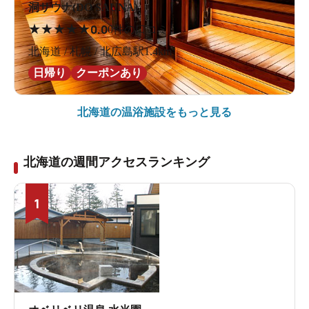
洞サウナ(DO SAUNA)
★
★
★
★
★
0.0
0件の口コミ
北海道 / 札幌 / 北広島駅1.4km
日帰り
クーポンあり
北海道の
温浴施設をもっと見る
北海道の週間アクセスランキング
1