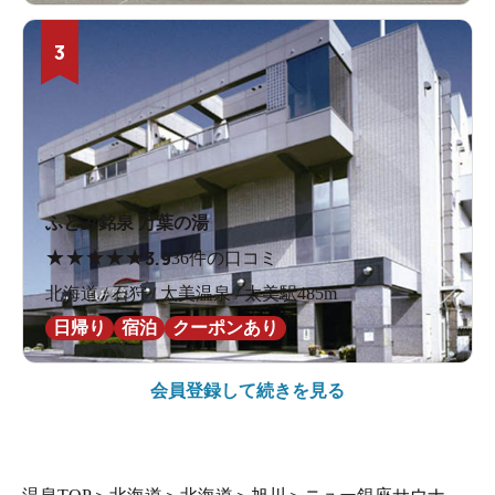
3
ふとみ銘泉 万葉の湯
★
★
★
★
★
3.9
36件の口コミ
北海道 / 石狩 / 太美温泉 / 太美駅485m
日帰り
宿泊
クーポンあり
会員登録して続きを見る