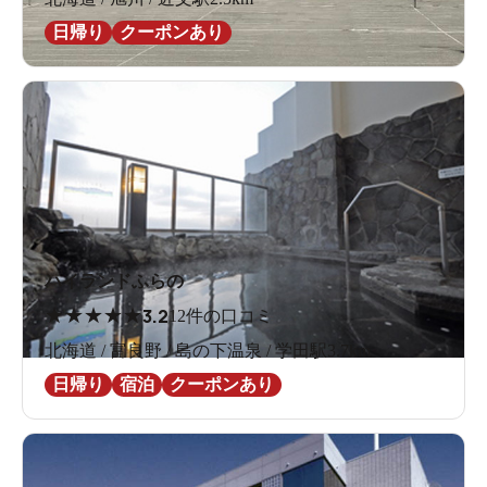
日帰り
クーポンあり
ハイランドふらの
★
★
★
★
★
3.2
12件の口コミ
北海道 / 富良野 / 島の下温泉 / 学田駅3.7km
日帰り
宿泊
クーポンあり