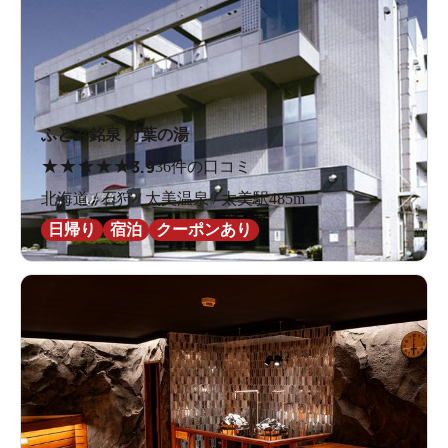
ふとみ銘泉 万葉の湯
★
★
★
★
★
3.9
36件の口コミ
北海道 / 石狩 / 太美温泉 / 太美駅485m
日帰り
宿泊
クーポンあり