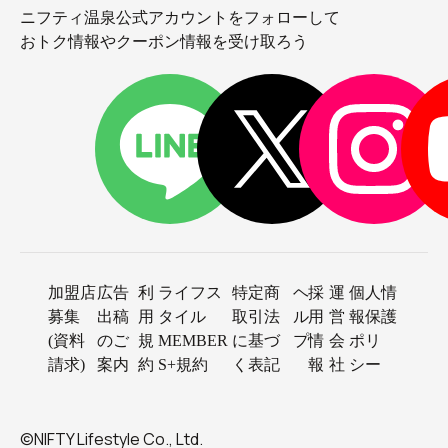
ニフティ温泉公式アカウントをフォローして
おトク情報やクーポン情報を受け取ろう
加盟店
広告
利
ライフス
特定商
ヘ
採
運
個人情
募集
出稿
用
タイル
取引法
ル
用
営
報保護
(資料
のご
規
MEMBER
に基づ
プ
情
会
ポリ
請求)
案内
約
S+規約
く表記
報
社
シー
©NIFTY Lifestyle Co., Ltd.