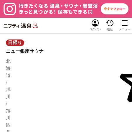
ログイン
履歴
メニュー
日帰り
ニュー銀座サウナ
北
海
道
/
旭
川
/
旭
川
四
条