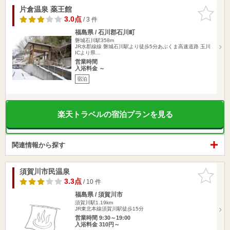
片倉温泉 薬王館
お気に入
りに追加
3.0点
/ 3 件
福島県 / 石川郡石川町
磐城石川駅358m
JR水郡線線 磐城石川駅より徒歩5分あぶくま高速道路 玉川
ICより県…
営業時間
入浴料金 ～
宿泊
楽天トラベルの宿泊プランを見る
関連情報から探す
須賀川市民温泉
お気に入
りに追加
3.3点
/ 10 件
福島県 / 須賀川市
須賀川駅1.19km
JR東北本線須賀川駅徒歩15分
営業時間 9:30～19:00
入浴料金 310円～