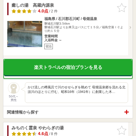
癒しの湯 高蔵内源泉
お気に入
りに追加
4.0点
/ 2 件
福島県 / 石川郡石川町 / 母畑温泉
磐城石川駅3.54km
磐城石川駅よりお車又はバスにて１５分／福島空港ＩＣよ
り約１５分
営業時間
入浴料金 ～
宿泊
楽天トラベルの宿泊プランを見る
かけ流しの樽風呂で川のせせらぎを眺めて 母畑温泉郷を流れる北
須川のほとりに佇む、昭和16年（1941年）に創業した木…
50代～
男性
関連情報から探す
みちのく霊泉 やわらぎの湯
お気に入
りに追加
4.6点
/ 8 件