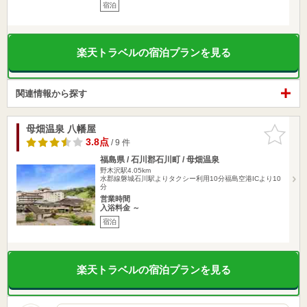
宿泊
楽天トラベルの宿泊プランを見る
関連情報から探す
母畑温泉 八幡屋
お気に入
りに追加
3.8点
/ 9 件
福島県 / 石川郡石川町 / 母畑温泉
野木沢駅4.05km
水郡線磐城石川駅よりタクシー利用10分福島空港ICより10
分
営業時間
入浴料金 ～
宿泊
楽天トラベルの宿泊プランを見る