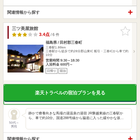
関連情報から探す
三ツ美屋旅館
お気に入
りに追加
3.4点
/ 6 件
福島県 / 田村郡三春町
三春駅1.86km
三春駅から徒歩で約28分郡山東IC 船引・三春ICから車で約
10分
営業時間 9:30～18:30
入浴料金 600円～
日帰り
宿泊
楽天トラベルの宿泊プランを見る
静かで療養向きな馬場の湯温泉の湯宿 JR磐越東線の三春駅か
ら、車で約10分。国道288号線から脇道に入った緩やかな坂…
50代～
男性
関連情報から探す