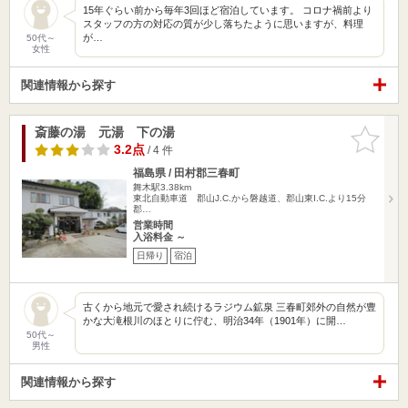
15年ぐらい前から毎年3回ほど宿泊しています。 コロナ禍前より
スタッフの方の対応の質が少し落ちたように思いますが、料理
が…
50代～
女性
関連情報から探す
斎藤の湯 元湯 下の湯
お気に入
りに追加
3.2点
/ 4 件
福島県 / 田村郡三春町
舞木駅3.38km
東北自動車道 郡山J.C.から磐越道、郡山東I.C.より15分
郡…
営業時間
入浴料金 ～
日帰り
宿泊
古くから地元で愛され続けるラジウム鉱泉 三春町郊外の自然が豊
かな大滝根川のほとりに佇む、明治34年（1901年）に開…
50代～
男性
関連情報から探す