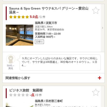
Sauna & Spa Green サウナ&スパ グリーン～愛宕山
お気に入
温泉～
りに追加
5.0点
/ 1 件
福島県 / 須賀川市
須賀川駅1.39km
県道54号、東部環状線経由
営業時間 7:00～22:00
入浴料金 900円～
日帰り
５月にオープンしたばかりのきれいな施設です。サウナに特化し
ていて、サウナ室は100度越え、30分毎のオートロウリュ。１日
4…
50代～
男性
関連情報から探す
ビジネス旅館 魅羅樹
お気に入
りに追加
-点
/ 0 件
福島県 / 田村郡三春町
舞木駅1.54km