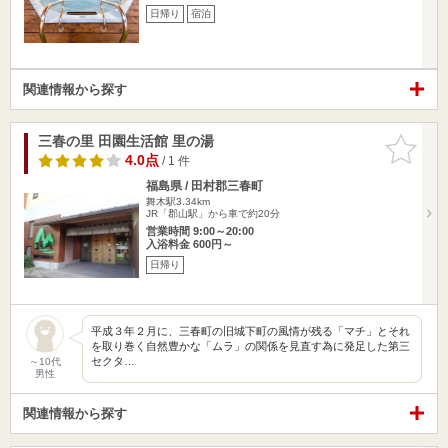
日帰り
宿泊
関連情報から探す
三春の里 田園生活館 里の湯
お気に入
りに追加
4.0点
/ 1 件
福島県 / 田村郡三春町
舞木駅3.34km
JR「郡山駅」から車で約20分
営業時間 9:00～20:00
入浴料金 600円～
日帰り
平成３年２月に、三春町の旧城下町の風情が残る「マチ」とそれ
を取り巻く自然豊かな「ムラ」の関係を見直す為に発足した第三
セクタ…
～10代
男性
関連情報から探す