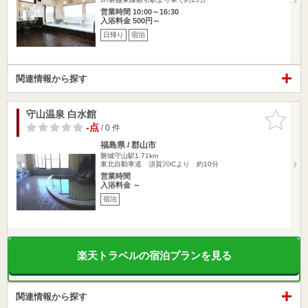
営業時間 10:00～16:30
入浴料金 500円～
日帰り
宿泊
関連情報から探す
守山温泉 白水館
お気に入
りに追加
-点
/ 0 件
福島県 / 郡山市
磐城守山駅1.71km
東北自動車道 須賀川ICより 約10分
営業時間
入浴料金 ～
宿泊
楽天トラベルの宿泊プランを見る
関連情報から探す