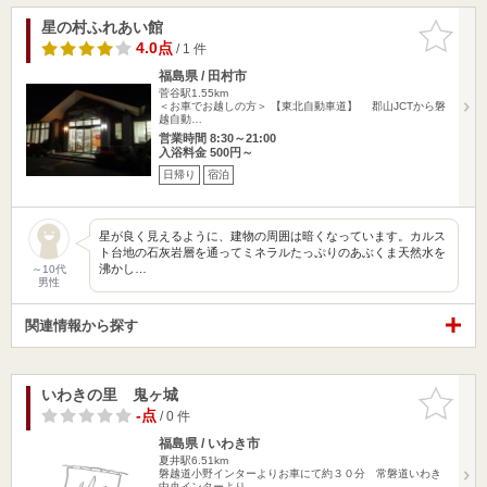
星の村ふれあい館
お気に入
りに追加
4.0点
/ 1 件
福島県 / 田村市
菅谷駅1.55km
＜お車でお越しの方＞ 【東北自動車道】 郡山JCTから磐
越自動…
営業時間 8:30～21:00
入浴料金 500円～
日帰り
宿泊
星が良く見えるように、建物の周囲は暗くなっています。カルス
ト台地の石灰岩層を通ってミネラルたっぷりのあぶくま天然水を
沸かし…
～10代
男性
関連情報から探す
いわきの里 鬼ヶ城
お気に入
りに追加
-点
/ 0 件
福島県 / いわき市
夏井駅6.51km
磐越道小野インターよりお車にて約３０分 常磐道いわき
中央インターより…