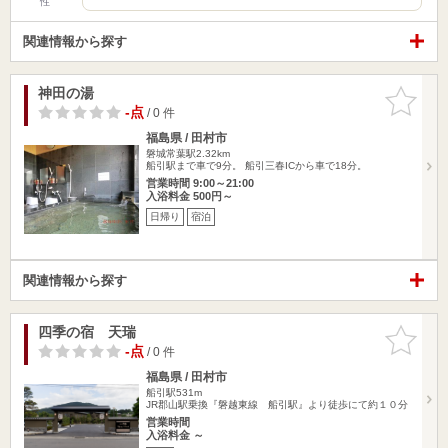
性
関連情報から探す
神田の湯
お気に入
りに追加
-点
/ 0 件
福島県 / 田村市
磐城常葉駅2.32km
船引駅まで車で9分。 船引三春ICから車で18分。
営業時間 9:00～21:00
入浴料金 500円～
日帰り
宿泊
関連情報から探す
四季の宿 天瑞
お気に入
りに追加
-点
/ 0 件
福島県 / 田村市
船引駅531m
JR郡山駅乗換『磐越東線 船引駅』より徒歩にて約１０分
営業時間
入浴料金 ～