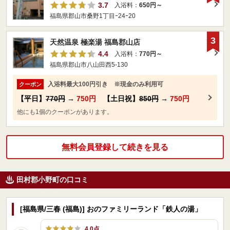
3.7
入浴料：
650円～
福島県郡山市桑野1丁目ｰ24ｰ20
3
天然温泉 極楽湯 福島郡山店
4.4
入浴料：
770円～
福島県郡山市八山田西5-130
入浴料最大100円引き ※現金のみ利用可
クーポン
【平日】
770円
→
750円
【土日祝】
850円
→
750円
他にも1個のクーポンがあります。
無料会員登録して続きを見る
田村郡小野町の口コミ
[福島県/三春 (福島)] おのファミリーランド「鉄人の湯」
4.0点