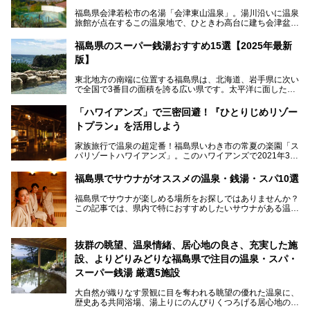
福島県会津若松市の名湯「会津東山温泉」。湯川沿いに温泉
旅館が点在するこの温泉地で、ひときわ高台に建ち会津盆地
一望の眺望をほしいままにする絶景の宿、それがORIX HOT
ELS & RESORTSの「御宿東鳳」です。
福島県のスーパー銭湯おすすめ15選【2025年最新
版】
大浴場は「宙の湯」「棚雲の湯」の2つ。いずれも素晴らし
い開放感。ビュッフェレストラン「あがらんしょ」での会津
東北地方の南端に位置する福島県は、北海道、岩手県に次い
の郷土料理など夕朝食の美味しさも評判。人気のこのお宿の
で全国で3番目の面積を誇る広い県です。太平洋に面した
過ごし方を徹底紹介いたします。
「浜通り」から、南北に阿武隈川が流れ水田や果樹園が広が
る「中通り」、磐梯山や猪苗代湖、五色沼、尾瀬湿原などが
───
「ハワイアンズ」で三密回避！『ひとりじめリゾー
ある「会津地方」まで、変化に富んだ自然を楽しめるのが魅
提供元：オリックス・ホテルマネジメント株式会社【PR】
トプラン』を活用しよう
力です。
この記事は会津東山温泉 御宿東鳳のPR記事です。
東京から新幹線なら1時間半、車でも3時間程度とアクセス
家族旅行で温泉の超定番！福島県いわき市の常夏の楽園「ス
も良好で、首都圏からの週末旅行先としても人気の福島県。
パリゾートハワイアンズ」。このハワイアンズで2021年3月
そんな福島県でチェックしておきたい、評判のスーパー銭湯
25日より「ひとりじめリゾートプラン第2弾」として「かぞ
をピックアップしました。
く温泉編」をスタートしました。
福島県でサウナがオススメの温泉・銭湯・スパ10選
子供と一緒に安心して温泉に行きたい、そんな方にお役立ち
福島県でサウナが楽しめる場所をお探しではありませんか？
のこのプランをはじめとして、ハワイアンズの「ひとりじめ
この記事では、県内で特におすすめしたいサウナがある温泉
リゾートプラン」の魅力をご紹介します。
や銭湯、スパを厳選してご紹介！
「サウナで思いっきり汗をかいてスッキリしたい！」
抜群の眺望、温泉情緒、居心地の良さ、充実した施
「最近疲れが溜まってる。リフレッシュできる場所ないか
な？」
設、よりどりみどりな福島県で注目の温泉・スパ・
そんな方は、ぜひサウナに足を運んでみてくださいね。
スーパー銭湯 厳選5施設
大自然が織りなす景観に目を奪われる眺望の優れた温泉に、
歴史ある共同浴場、湯上りにのんびりくつろげる居心地のい