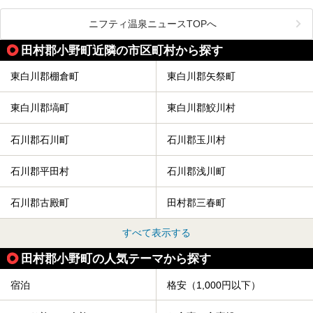
い温泉やさまざまなニーズに応えてくれる施設充実度の高い
スーパー銭湯など、多種多様な温浴施設が割拠する福島県。
今回は、そんな福島県にある温浴施設のなかから、筆者が
ニフティ温泉ニュースTOPへ
「一度訪ねてみたい」と気になっている魅力的な施設を5件
ピックアップして紹介します。
田村郡小野町近隣の市区町村から探す
※2021/07/21時点の情報です。
東白川郡棚倉町
東白川郡矢祭町
東白川郡塙町
東白川郡鮫川村
石川郡石川町
石川郡玉川村
石川郡平田村
石川郡浅川町
石川郡古殿町
田村郡三春町
すべて表示する
田村郡小野町の人気テーマから探す
宿泊
格安（1,000円以下）