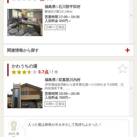
福島県 / 石川郡平田村
磐城石川駅10.19km
営業時間 17:00～19:30
入浴料金 500円～
日帰り
宿泊
関連情報から探す
かわうちの湯
お気に入
りに追加
3.7点
/ 7 件
福島県 / 双葉郡川内村
JR常磐線富岡駅から新常磐交通バス川内行きで1時間、川
内役場前下車、…
営業時間 10:00～20:30
入浴料金 700円～
日帰り
宿泊
入った後は身体がポカポカして気持ちよかった！
20代 男