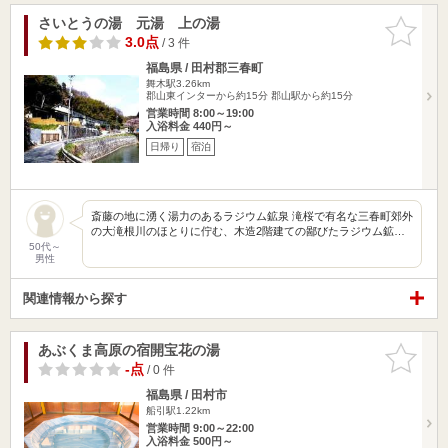
さいとうの湯 元湯 上の湯
お気に入
りに追加
3.0点
/ 3 件
福島県 / 田村郡三春町
舞木駅3.26km
郡山東インターから約15分 郡山駅から約15分
営業時間 8:00～19:00
入浴料金 440円～
日帰り
宿泊
斎藤の地に湧く湯力のあるラジウム鉱泉 滝桜で有名な三春町郊外
の大滝根川のほとりに佇む、木造2階建ての鄙びたラジウム鉱…
50代～
男性
関連情報から探す
あぶくま高原の宿開宝花の湯
お気に入
りに追加
-点
/ 0 件
福島県 / 田村市
船引駅1.22km
営業時間 9:00～22:00
入浴料金 500円～