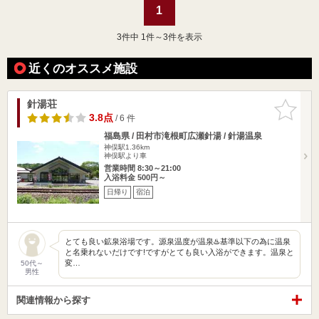
1
3
件中 1件～3件を表示
近くのオススメ施設
針湯荘
お気に入
りに追加
3.8点
/ 6 件
福島県 / 田村市滝根町広瀬針湯 / 針湯温泉
神俣駅1.36km
神俣駅より車
営業時間 8:30～21:00
入浴料金 500円～
日帰り
宿泊
とても良い鉱泉浴場です。源泉温度が温泉♨️基準以下の為に温泉
と名乗れないだけです!ですがとても良い入浴ができます。温泉と
変…
50代～
男性
関連情報から探す