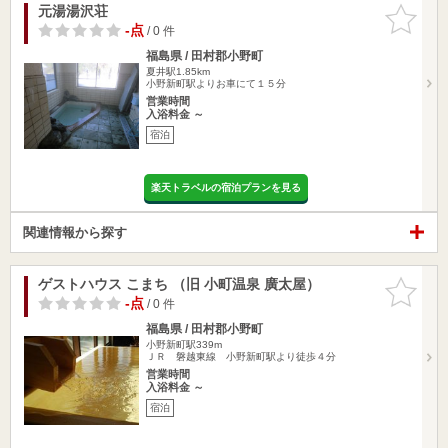
元湯湯沢荘
お気に入
りに追加
-点
/ 0 件
福島県 / 田村郡小野町
夏井駅1.85km
小野新町駅よりお車にて１５分
営業時間
入浴料金 ～
宿泊
楽天トラベルの宿泊プランを見る
関連情報から探す
ゲストハウス こまち （旧 小町温泉 廣太屋）
お気に入
りに追加
-点
/ 0 件
福島県 / 田村郡小野町
小野新町駅339m
ＪＲ 磐越東線 小野新町駅より徒歩４分
営業時間
入浴料金 ～
宿泊