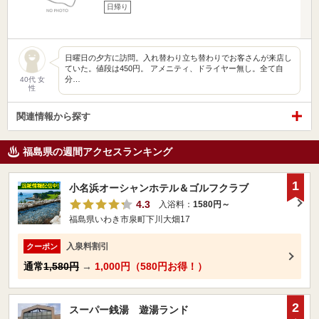
日帰り
日曜日の夕方に訪問。入れ替わり立ち替わりでお客さんが来店し
ていた。値段は450円。 アメニティ、ドライヤー無し。全て自
分…
40代 女
性
関連情報から探す
福島県の週間アクセスランキング
1
小名浜オーシャンホテル＆ゴルフクラブ
4.3
入浴料：
1580円～
福島県いわき市泉町下川大畑17
入泉料割引
クーポン
通常
1,580円
→
1,000円（580円お得！）
2
スーパー銭湯 遊湯ランド