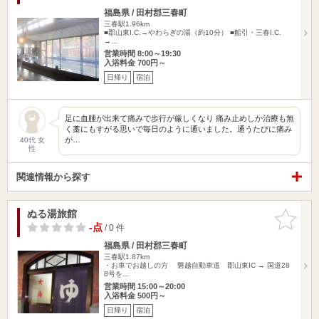
福島県 / 田村郡三春町
三春駅1.96km
■郡山東I.C.→やわらぎの湯（約10分） ■船引・三春I.C.
→…
営業時間 8:00～19:30
入浴料金 700円～
日帰り
宿泊
足に血腫が出来て痛みで歩行が厳しくなり 痛み止めしか治療も無
く藁にもすがる思いで毎日のように通いました。通うたびに痛み
が…
40代 女
性
関連情報から探す
ぬる湯旅館
お気に入
りに追加
-点
/ 0 件
福島県 / 田村郡三春町
三春駅1.87km
・お車でお越しの方 磐越自動車道 郡山東IC → 国道28
8号を…
営業時間 15:00～20:00
入浴料金 500円～
日帰り
宿泊