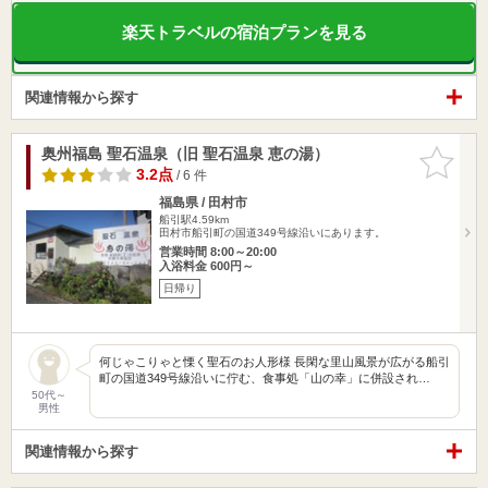
楽天トラベルの宿泊プランを見る
関連情報から探す
奥州福島 聖石温泉（旧 聖石温泉 恵の湯）
お気に入
りに追加
3.2点
/ 6 件
福島県 / 田村市
船引駅4.59km
田村市船引町の国道349号線沿いにあります。
営業時間 8:00～20:00
入浴料金 600円～
日帰り
何じゃこりゃと慄く聖石のお人形様 長閑な里山風景が広がる船引
町の国道349号線沿いに佇む、食事処「山の幸」に併設され…
50代～
男性
関連情報から探す