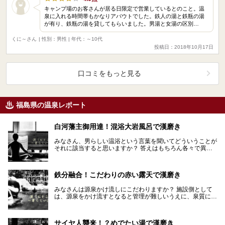
キャンプ場のお客さんが居る日限定で営業しているとのこと。温
泉に入れる時間帯もかなりアバウトでした。鉄人の湯と鉄瓶の湯
が有り、鉄瓶の湯を貸してもらいました。男湯と女湯の区別…
くに～さん
| 性別：男性 | 年代：～10代
投稿日：2018年10月17日
口コミをもっと見る
福島県の温泉レポート
白河藩主御用達！混浴大岩風呂で漢磨き
みなさん、男らしい温浴という言葉を聞いてどういうことが
それに該当すると思いますか？ 答えはもちろん各々で異な
るでしょう。しかし、個人の考えを超えて誰もが男らし…
鉄分融合！こだわりの赤い露天で漢磨き
みなさんは源泉かけ流しにこだわりますか？ 施設側として
は、源泉をかけ流すとなると管理が難しいうえに、泉質によ
っては定期的にポンプや配管を交換する費用もかさみま…
サイヤ人襲来！？めでたい湯で漢磨き