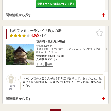
楽天トラベルの宿泊プランを見る
関連情報から探す
おのファミリーランド「鉄人の湯」
お気に入
りに追加
4.0点
/ 1 件
福島県 / 田村郡小野町
菅谷駅6.10km
小野ＩＣ出てすぐの信号を左折→ミニストップのある交差
点を左折→左手に…
営業時間 10:00～17:30
入浴料金 750円～
日帰り
宿泊
キャンプ場のお客さんが居る日限定で営業しているとのこと。温
泉に入れる時間帯もかなりアバウトでした。鉄人の湯と鉄瓶の湯
が有り…
～10代
男性
関連情報から探す