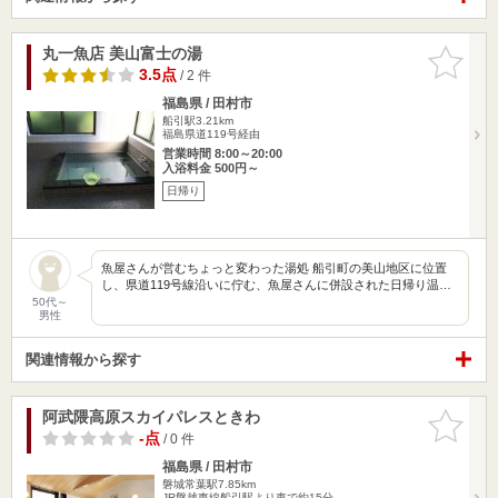
丸一魚店 美山富士の湯
お気に入
りに追加
3.5点
/ 2 件
福島県 / 田村市
船引駅3.21km
福島県道119号経由
営業時間 8:00～20:00
入浴料金 500円～
日帰り
魚屋さんが営むちょっと変わった湯処 船引町の美山地区に位置
し、県道119号線沿いに佇む、魚屋さんに併設された日帰り温…
50代～
男性
関連情報から探す
阿武隈高原スカイパレスときわ
お気に入
りに追加
-点
/ 0 件
福島県 / 田村市
磐城常葉駅7.85km
JR磐越東線船引駅より車で約15分