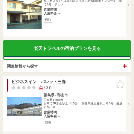
郡山駅より7キロ舞木駅より車で3分郡山東インターより車
で3分！チェッ…
営業時間
入浴料金 ～
宿泊
楽天トラベルの宿泊プランを見る
関連情報から探す
ビジネスイン パレット三春
お気に入
りに追加
-点
/ 0 件
福島県 / 郡山市
三春駅1.56km
お車でJR郡山駅より15分 磐越東線三春駅より5分 磐越
道郡山東I…
営業時間
入浴料金 ～
宿泊