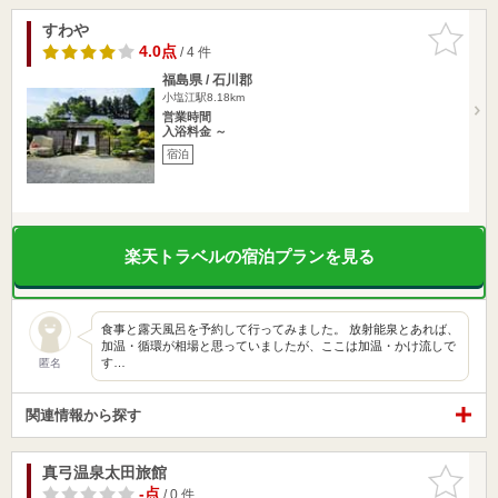
すわや
お気に入
りに追加
4.0点
/ 4 件
福島県 / 石川郡
小塩江駅8.18km
営業時間
入浴料金 ～
宿泊
楽天トラベルの宿泊プランを見る
食事と露天風呂を予約して行ってみました。 放射能泉とあれば、
加温・循環が相場と思っていましたが、ここは加温・かけ流しで
す…
匿名
関連情報から探す
真弓温泉太田旅館
お気に入
りに追加
-点
/ 0 件