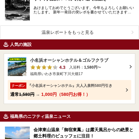
あけましておめでとうございます。今年もよろしくお願いい
たします。 新年一発目の突レポを書かせていただきます。
新年にふさわしくおめでたい温泉をご紹介いたしま…
温泉レポートをもっと見る
人気の施設
小名浜オーシャンホテル＆ゴルフクラブ
4.3
入浴料：
1,580円
〜
福島県いわき市泉町下川大畑17
『小名浜オーシャンホテル』大人入泉料580円引き
クーポン
通常
1,580円
→
1,000円（580円お得！）
福島県のニフティ温泉ニュース
会津東山温泉「御宿東鳳」は露天風呂からの絶景と
郷土料理のビュッフェに注目！