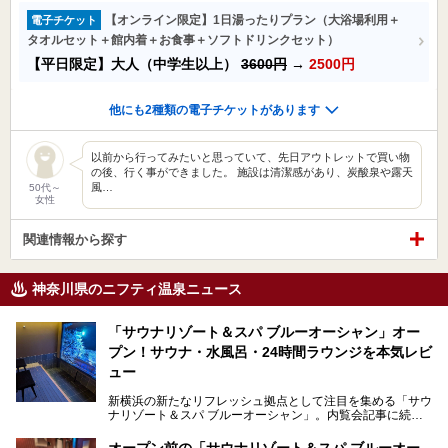
【オンライン限定】1日湯ったりプラン（大浴場利用＋
電子チケット
タオルセット＋館内着＋お食事＋ソフトドリンクセット）
【平日限定】大人（中学生以上）
3600円
→
2500円
他にも2種類の電子チケットがあります
以前から行ってみたいと思っていて、先日アウトレットで買い物
の後、行く事ができました。 施設は清潔感があり、炭酸泉や露天
風…
50代～
女性
関連情報から探す
神奈川県のニフティ温泉ニュース
「サウナリゾート＆スパ ブルーオーシャン」オー
プン！サウナ・水風呂・24時間ラウンジを本気レビ
ュー
新横浜の新たなリフレッシュ拠点として注目を集める「サウ
ナリゾート＆スパ ブルーオーシャン」。内覧会記事に続
き、今回は実際に体験してみたリアルな様子をレポートしま
す。サウナや水風呂の気持ちよさはもちろん、リラックスス
オープン前の「サウナリゾート＆スパ ブルーオー