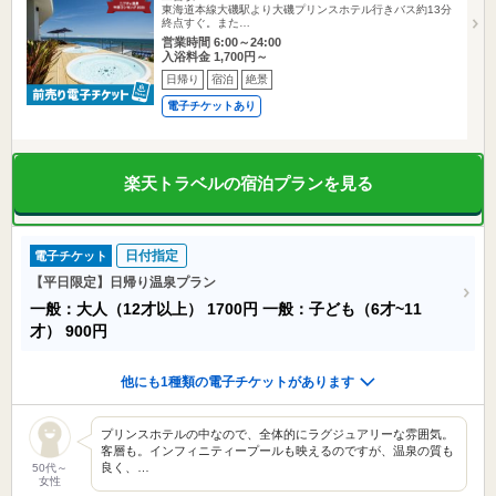
東海道本線大磯駅より大磯プリンスホテル行きバス約13分
終点すぐ。また…
営業時間 6:00～24:00
入浴料金 1,700円～
日帰り
宿泊
絶景
電子チケットあり
楽天トラベルの宿泊プランを見る
日付指定
電子チケット
【平日限定】日帰り温泉プラン
一般：大人（12才以上）
1700円
一般：子ども（6才~11
才）
900円
他にも1種類の電子チケットがあります
プリンスホテルの中なので、全体的にラグジュアリーな雰囲気。
客層も。インフィニティープールも映えるのですが、温泉の質も
良く、…
50代～
女性