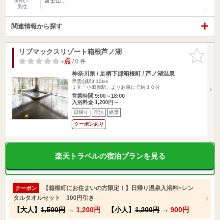
富士山…
50代～
男性
関連情報から探す
リブマックスリゾート箱根芦ノ湖
お気に入
りに追加
-点
/ 0 件
神奈川県 / 足柄下郡箱根町 / 芦ノ湖温泉
早雲山駅3.10km
ＪＲ「小田原駅」よりお車にて約３０分
営業時間 9:00～18:00
入浴料金 1,200円～
日帰り
宿泊
絶景
クーポンあり
楽天トラベルの宿泊プランを見る
【箱根町にお住まいの方限定！】日帰り温泉入浴料+レン
クーポン
タルタオルセット 300円引き
【大人】
1,500円
→
1,200円
【小人】
1,200円
→
900円