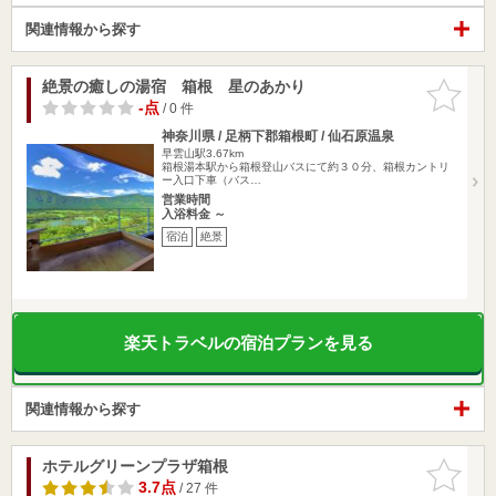
関連情報から探す
絶景の癒しの湯宿 箱根 星のあかり
お気に入
りに追加
-点
/ 0 件
神奈川県 / 足柄下郡箱根町 / 仙石原温泉
早雲山駅3.67km
箱根湯本駅から箱根登山バスにて約３０分、箱根カントリ
ー入口下車（バス…
営業時間
入浴料金 ～
宿泊
絶景
楽天トラベルの宿泊プランを見る
関連情報から探す
ホテルグリーンプラザ箱根
お気に入
りに追加
3.7点
/ 27 件