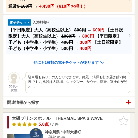
通常
5,100円
→
4,490円（610円お得！）
入浴料割引
電子チケット
【平日限定】大人（高校生以上）
800円
→
600円
【土日祝
限定】大人（高校生以上）
1000円
→
800円
【平日限定】
子ども（中学生・小学生）
400円
→
300円
【土日祝限定】
子ども（中学生・小学生）
500円
→
400円
他にも1種類の電子チケットがあります
駐車場もあり、のんびりできます。絶景、清掃も行き届き館内綺
麗です お風呂は大浴場、ジャグジー、サウナ、露天、富士山が見
え…
50代～
女性
関連情報から探す
大磯プリンスホテル THERMAL SPA S.WAVE
お気に入
りに追加
5.0点
/ 7 件
神奈川県 / 中郡大磯町
二宮駅2.05km