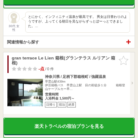
とにかく、インフィニティ温泉が最高です。 男女は日替わりのよ
うですが、上ってくる朝日を見ながらずっとぼーっとできまし
た。…
30代 女
性
関連情報から探す
gran terrace Le Lien 箱根(グランテラス ルリアン 箱
お気に入
根)
りに追加
-点
/ 0 件
神奈川県 / 足柄下郡箱根町 / 強羅温泉
早雲山駅439m
伊豆箱根バス 早雲山上駅 目の前徒歩１分 箱根登
山ケーブルカー早…
営業時間
入浴料金 1,500円～
日帰り
宿泊
絶景
楽天トラベルの宿泊プランを見る