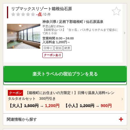
リブマックスリゾート箱根仙石原
お気に入
りに追加
-点
/ 0 件
神奈川県 / 足柄下郡箱根町 / 仙石原温泉
早雲山駅2.65km
【箱根登山バス】「台ヶ岳」バス停よりホテルまで徒歩に
て約１０分
営業時間 8:00～24:00
入浴料金 1,200円～
日帰り
宿泊
絶景
クーポンあり
楽天トラベルの宿泊プランを見る
【箱根町にお住まいの方限定！】日帰り温泉入浴料+レン
クーポン
タルタオルセット 300円引き
【大人】
1,500円
→
1,200円
【小人】
1,200円
→
900円
関連情報から探す