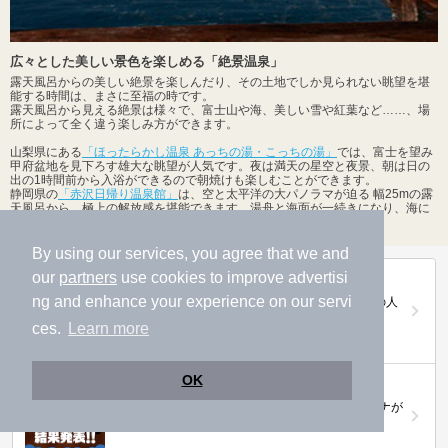
広々とした美しい景色を楽しめる「絶景温泉」
露天風呂からの美しい絶景を楽しんだり、その土地でしか見られない眺望を堪
能する時間は、まさに至福の時です。
露天風呂から見える絶景は様々で、富士山や海、美しい雪や紅葉など……、場
所によって全く違う楽しみ方ができます。
山梨県にある
「ほったらかし温泉 あっちの湯・こっちの湯」
では、富士を望み
甲府盆地を見下ろす雄大な眺望が人気です。夜は満天の星空と夜景、朝は日の
出の1時間前から入浴ができるので朝焼けも楽しむことができます。
静岡県の
「赤沢日帰り温泉館」
は、空と太平洋の大パノラマが迫る 幅25mの露
天風呂から、極上の解放感を堪能できます。湯舟と海面が一続きになり、海に
抱かれているような一体感も楽しめます。
By using our services, you agree that we and
our
partners
use cookies to improve advertisi
第20回ニフティ温泉年間ランキング2025
ng and enhance your experience on our servi
全国約2.2万件の中から頂点に選ばれた、2025年の人
気施設は…
ces.
Learn more
OK
ニフティ温泉 サウナランキング2026
おふろ好きユーザーの投票により、全国No.1サウナが
決定！