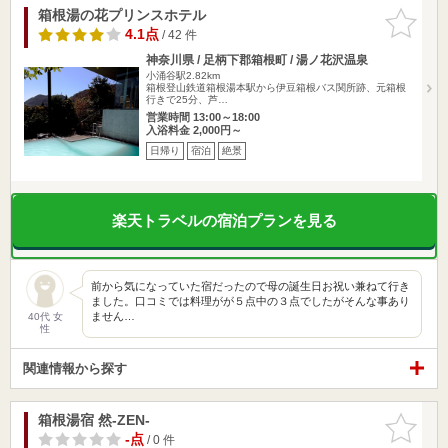
箱根湯の花プリンスホテル
お気に入
りに追加
4.1点
/ 42 件
神奈川県 / 足柄下郡箱根町 / 湯ノ花沢温泉
小涌谷駅2.82km
箱根登山鉄道箱根湯本駅から伊豆箱根バス関所跡、元箱根
行きで25分、芦…
営業時間 13:00～18:00
入浴料金 2,000円～
日帰り
宿泊
絶景
楽天トラベルの宿泊プランを見る
前から気になっていた宿だったので母の誕生日お祝い兼ねて行き
ました。口コミでは料理がが５点中の３点でしたがそんな事あり
ません…
40代 女
性
関連情報から探す
箱根湯宿 然-ZEN-
お気に入
りに追加
-点
/ 0 件