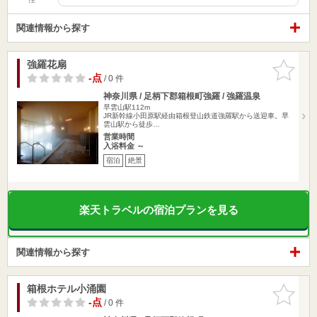
関連情報から探す
強羅花扇
お気に入
りに追加
-点
/ 0 件
神奈川県 / 足柄下郡箱根町強羅 / 強羅温泉
早雲山駅112m
JR新幹線小田原駅経由箱根登山鉄道強羅駅から送迎車。早
雲山駅から徒歩…
営業時間
入浴料金 ～
宿泊
絶景
楽天トラベルの宿泊プランを見る
関連情報から探す
箱根ホテル小涌園
お気に入
りに追加
-点
/ 0 件