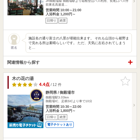
JR御殿場線 御殿場駅より箱根登山バス利用、長尾口バス停
前東名高速道…
営業時間 10:00～21:00
入浴料金 1,200円～
日帰り
絶景
施設名の通り富士の八景が堪能出来ます。 それも山頂から裾野ま
で見れる所は素晴らしいです。 ただ、天気に左右されてしまう
と…
匿名
関連情報から探す
木の花の湯
お気に入
りに追加
4.4点
/ 12 件
静岡県 / 御殿場市
御殿場駅3.03km
御殿場IC、足柄SICより車で10分
営業時間 10:30～22:00
入浴料金 1,800円～
日帰り
絶景
電子チケットあり