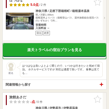
りに追加
5.0点
/ 2 件
神奈川県 / 足柄下郡箱根町 / 箱根湯本温泉
塔ノ沢駅1.88km
箱根湯本よりバス（箱根登山バス、湯本旅館組合巡回バス
のいずれか）で約…
営業時間
入浴料金 ～
宿泊
絶景
楽天トラベルの宿泊プランを見る
はつはなは良いよとよく聞くので、いつかは行きたいと初めて宿
泊。 ホテルサービスですが 対応は適度で良いです。 食事は見て
も…
匿名
関連情報から探す
旅館あさだ
お気に入
りに追加
-点
/ 0 件
神奈川県 / 伊勢原市 / 伊勢原温泉