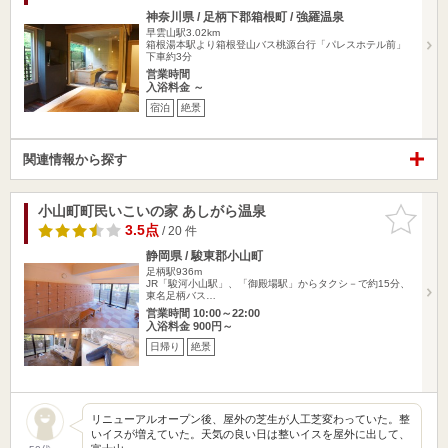
神奈川県 / 足柄下郡箱根町 / 強羅温泉
早雲山駅3.02km
箱根湯本駅より箱根登山バス桃源台行「パレスホテル前」
下車約3分
営業時間
入浴料金 ～
宿泊
絶景
関連情報から探す
小山町町民いこいの家 あしがら温泉
お気に入
りに追加
3.5点
/ 20 件
静岡県 / 駿東郡小山町
足柄駅936m
JR「駿河小山駅」、「御殿場駅」からタクシ－で約15分、
東名足柄バス…
営業時間 10:00～22:00
入浴料金 900円～
日帰り
絶景
リニューアルオープン後、屋外の芝生が人工芝変わっていた。整
いイスが増えていた。天気の良い日は整いイスを屋外に出して、