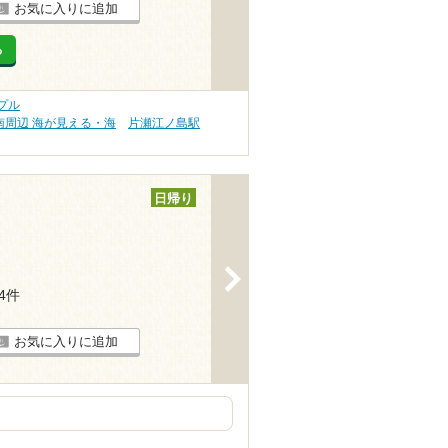
お気に入りに追加
る
プル
南周辺 海が見える・海
片瀬江ノ島駅
日帰り
>
54件
お気に入りに追加