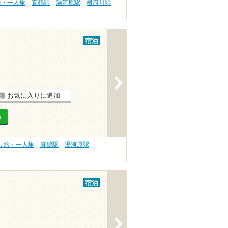
旅・一人旅
真鶴駅
湯河原駅
根府川駅
宿泊
>
お気に入りに追加
る
り旅・一人旅
真鶴駅
湯河原駅
宿泊
>