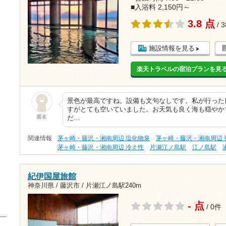
■入浴料 2,150円～
3.8 点
/ 
施設情報を見る
楽天トラベルの宿泊プランを見
景色が最高ですね。設備も文句なしです。私が行った
すがとても空いていました。お天気も良く海も穏やか
匿名
だ…
関連情報
茅ヶ崎・藤沢・湘南周辺 塩化物泉
茅ヶ崎・藤沢・湘南周辺 
茅ヶ崎・藤沢・湘南周辺 冷え性
片瀬江ノ島駅
江ノ島駅
紀伊国屋旅館
神奈川県 / 藤沢市 /
片瀬江ノ島駅240m
- 点
/ 0件