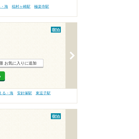
る・海
稲村ヶ崎駅
極楽寺駅
宿泊
>
お気に入りに追加
る
える・海
安針塚駅
東逗子駅
宿泊