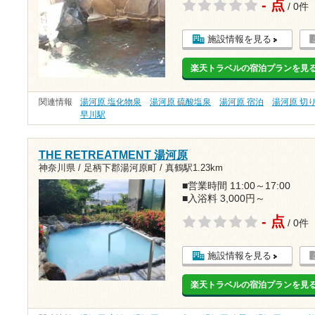
- 点
/ 0件
施設情報を見る
楽天トラベルの宿泊プランを見
関連情報
湯河原 塩化物泉
湯河原 硫酸塩泉
湯河原 宿泊
湯河原 切
早川駅
THE RETREATMENT 湯河原
神奈川県 / 足柄下郡湯河原町 /
真鶴駅1.23km
■営業時間 11:00～17:00
■入浴料 3,000円～
- 点
/ 0件
施設情報を見る
楽天トラベルの宿泊プランを見