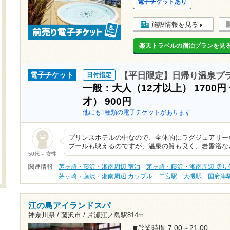
電子チケットあり
施設情報を見る
楽天トラベルの宿泊プランを見
【平日限定】日帰り温泉プ
電子チケット
日付指定
一般：大人（12才以上）
1700円
才）
900円
他にも1種類の電子チケットがあります
プリンスホテルの中なので、全体的にラグジュアリー
プールも映えるのですが、温泉の質も良く、岩盤浴な
50代～ 女性
関連情報
茅ヶ崎・藤沢・湘南周辺 宿泊
茅ヶ崎・藤沢・湘南周辺 切り
茅ヶ崎・藤沢・湘南周辺 カップル
二宮駅
大磯駅
国府津
江の島アイランドスパ
神奈川県 / 藤沢市 /
片瀬江ノ島駅814m
■営業時間 7:00～21:00