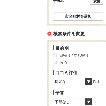
平塚市
変更
市区町村を選択
検索条件を変更
目的別
日帰り / 立ち寄り
宿泊
口コミ評価
指定なし
以上
予算
下限なし
～