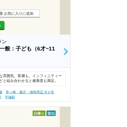
お気に入りに追加
る
ラン
一般：子ども（6才~11
>
な雰囲気。客層も。インフィニティー
どと組み合わせると健康度も満足。
傷
茅ヶ崎・藤沢・湘南周辺 冷え性
駅
平塚駅
日帰り
宿泊