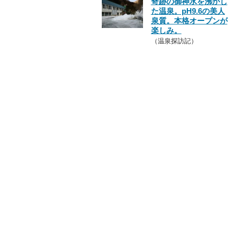
奇跡の御神水を沸かし
た温泉。pH9.6の美人
泉質。本格オープンが
楽しみ。
（温泉探訪記）