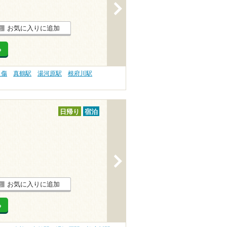
>
お気に入りに追加
る
り傷
真鶴駅
湯河原駅
根府川駅
日帰り
宿泊
>
お気に入りに追加
る