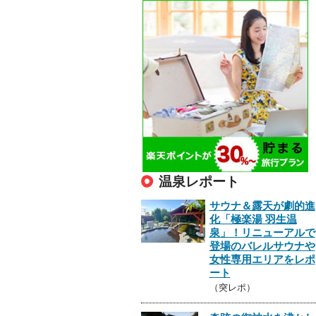
温泉レポート
サウナ＆露天が劇的進
化「極楽湯 羽生温
泉」！リニューアルで
登場のバレルサウナや
女性専用エリアをレポ
ート
（突レポ）