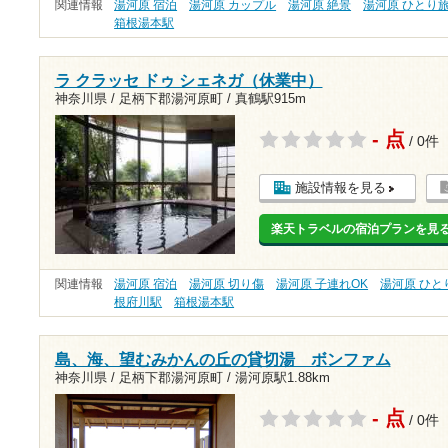
関連情報
湯河原 宿泊
湯河原 カップル
湯河原 絶景
湯河原 ひとり
箱根湯本駅
ラ クラッセ ドゥ シェネガ（休業中）
神奈川県 / 足柄下郡湯河原町 /
真鶴駅915m
- 点
/ 0件
施設情報を見る
楽天トラベルの宿泊プランを見
関連情報
湯河原 宿泊
湯河原 切り傷
湯河原 子連れOK
湯河原 ひと
根府川駅
箱根湯本駅
島、海、望むみかんの丘の貸切湯 ボンファム
神奈川県 / 足柄下郡湯河原町 /
湯河原駅1.88km
- 点
/ 0件