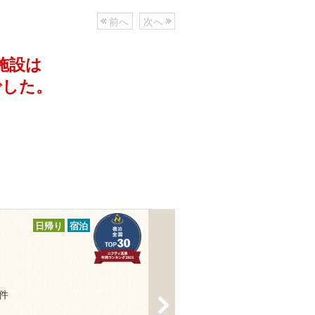
前へ
次へ
施設は
でした。
日帰り
宿泊
7件
>