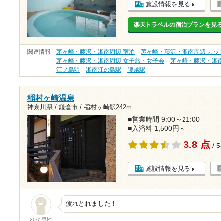
施設情報を見る
楽天トラベルの宿泊プランを見
関連情報
茅ヶ崎・藤沢・湘南周辺 宿泊
茅ヶ崎・藤沢・湘南周辺 カッ
茅ヶ崎・藤沢・湘南周辺 女子旅・女子会
茅ヶ崎・藤沢・湘
江ノ島駅
湘南江の島駅
腰越駅
稲村ヶ崎温泉
神奈川県 / 鎌倉市 /
稲村ヶ崎駅242m
■営業時間 9:00～21:00
■入浴料 1,500円～
3.8 点
/ 
施設情報を見る
疲れとれました！
20代 男性