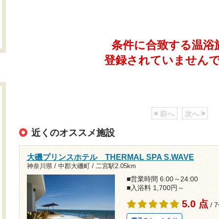
条件に合致する温浴
登録されていません
前へ
次へ
近くのオススメ施設
大磯プリンスホテル THERMAL SPA S.WAVE
神奈川県 / 中郡大磯町 /
二宮駅2.05km
■営業時間 6:00～24:00
■入浴料 1,700円～
5.0 点
/ 