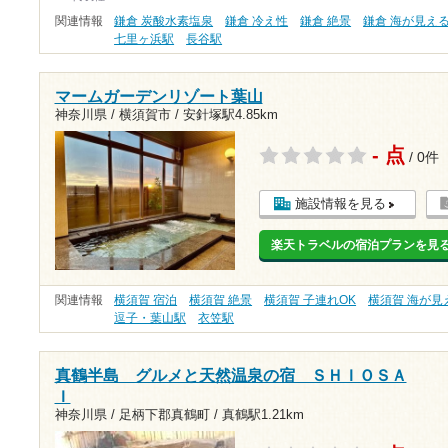
関連情報
鎌倉 炭酸水素塩泉
鎌倉 冷え性
鎌倉 絶景
鎌倉 海が見え
七里ヶ浜駅
長谷駅
マームガーデンリゾート葉山
神奈川県 / 横須賀市 /
安針塚駅4.85km
- 点
/ 0件
施設情報を見る
楽天トラベルの宿泊プランを見
関連情報
横須賀 宿泊
横須賀 絶景
横須賀 子連れOK
横須賀 海が見
逗子・葉山駅
衣笠駅
真鶴半島 グルメと天然温泉の宿 ＳＨＩＯＳＡ
Ｉ
神奈川県 / 足柄下郡真鶴町 /
真鶴駅1.21km