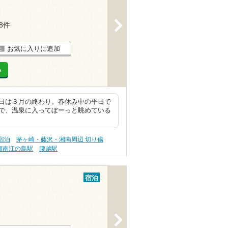
>
38件
お気に入りに追加
る
日は３月の終わり。春休み中の平日で
で、温泉に入ってぼーっと眺めている
宿泊
茅ヶ崎・藤沢・湘南周辺 切り傷
湘南江の島駅
腰越駅
宿泊
>