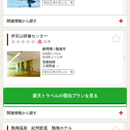
宿泊
海が見える・海
関連情報から探す
伊豆山研修センター
お気に入
りに追加
-点
/ 0 件
静岡県 / 熱海市
熱海駅1.52km
熱海駅よりお車
営業時間
入浴料金 ～
宿泊
海が見える・海
楽天トラベルの宿泊プランを見る
関連情報から探す
熱海温泉 紀州鉄道 熱海ホテル
お気に入