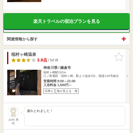
楽天トラベルの宿泊プランを見る
関連情報から探す
稲村ヶ崎温泉
お気に入
りに追加
3.8点
/ 54 件
神奈川県 / 鎌倉市
稲村ヶ崎駅242m
江ノ島電鉄「稲村ヶ崎」駅より徒歩3分。国道134号線沿
営業時間 9:00～21:00
入浴料金 1,500円～
日帰り
海が見える・海
疲れとれました！
20代 男
性