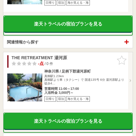
日帰り
宿泊
海が見える・海
楽天トラベルの宿泊プランを見る
関連情報から探す
THE RETREATMENT 湯河原
お気に入
りに追加
-点
/ 0 件
神奈川県 / 足柄下郡湯河原町
真鶴駅1.23km
真鶴駅より車（タクシー）で 国道135号 6分 湯河原駅より
徒歩4…
営業時間 11:00～17:00
入浴料金 3,000円～
日帰り
宿泊
海が見える・海
楽天トラベルの宿泊プランを見る