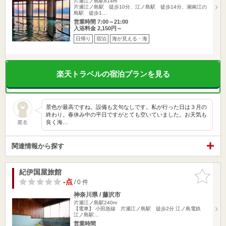
片瀬江ノ島駅814m
片瀬江ノ島駅 徒歩10分、江ノ島駅 徒歩14分、湘南江の
島駅 徒歩1…
営業時間 7:00～21:00
入浴料金 2,150円～
日帰り
宿泊
海が見える・海
楽天トラベルの宿泊プランを見る
景色が最高ですね。設備も文句なしです。私が行った日は３月の
終わり。春休み中の平日ですがとても空いていました。お天気も
良く海…
匿名
関連情報から探す
紀伊国屋旅館
お気に入
りに追加
-点
/ 0 件
神奈川県 / 藤沢市
片瀬江ノ島駅240m
【電車】 小田急線 片瀬江ノ島駅 徒歩2分 江ノ島電鉄
江ノ島駅…
営業時間