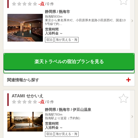
りに追加
-点
/ 0 件
静岡県 / 熱海市
熱海駅833m
東京から東名厚木IC、小田原厚木道路小田原西IC、国道13
5号線で約…
営業時間
入浴料金 ～
宿泊
海が見える・海
楽天トラベルの宿泊プランを見る
関連情報から探す
ATAMI せかいえ
お気に入
りに追加
-点
/ 0 件
静岡県 / 熱海市 / 伊豆山温泉
熱海駅783m
熱海駅より送迎（予約制）
営業時間
入浴料金 ～
宿泊
海が見える・海