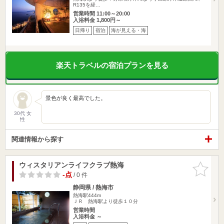
R135を経…
営業時間 11:00～20:00
入浴料金 1,800円～
日帰り
宿泊
海が見える・海
楽天トラベルの宿泊プランを見る
景色が良く最高でした。
30代 女
性
関連情報から探す
ウィスタリアンライフクラブ熱海
お気に入
りに追加
-点
/ 0 件
静岡県 / 熱海市
熱海駅444m
ＪＲ 熱海駅より徒歩１０分
営業時間
入浴料金 ～