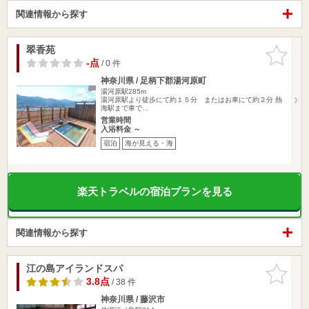
関連情報から探す
翠香苑
お気に入
りに追加
-点
/ 0 件
神奈川県 / 足柄下郡湯河原町
湯河原駅285m
湯河原駅より徒歩にて約１５分 またはお車にて約２分 熱
海駅まで車で…
営業時間
入浴料金 ～
宿泊
海が見える・海
楽天トラベルの宿泊プランを見る
関連情報から探す
江の島アイランドスパ
お気に入
りに追加
3.8点
/ 38 件
神奈川県 / 藤沢市