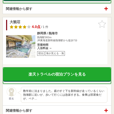
関連情報から探す
大観荘
お気に入
りに追加
4.0点
/ 1 件
静岡県 / 熱海市
熱海駅383m
JR東海道新幹線熱海駅から徒歩7分
営業時間
入浴料金 ～
宿泊
海が見える・海
楽天トラベルの宿泊プランを見る
数年前に泊まりました。庭のすぐ下を新幹線が走っているくらい
熱海駅に近いが、歩いて行くには急坂すぎる。食事は部屋食だ
が、ベテ…
匿名
関連情報から探す