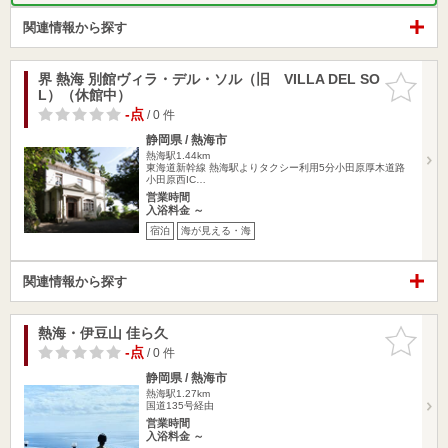
関連情報から探す
界 熱海 別館ヴィラ・デル・ソル（旧 VILLA DEL SO
お気に入
L）（休館中）
りに追加
-点
/ 0 件
静岡県 / 熱海市
熱海駅1.44km
東海道新幹線 熱海駅よりタクシー利用5分小田原厚木道路
小田原西IC…
営業時間
入浴料金 ～
宿泊
海が見える・海
関連情報から探す
熱海・伊豆山 佳ら久
お気に入
りに追加
-点
/ 0 件
静岡県 / 熱海市
熱海駅1.27km
国道135号経由
営業時間
入浴料金 ～