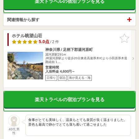
楽天トラベルの宿泊プランを見る
関連情報から探す
ホテル眺望山荘
お気に入
りに追加
5.0点
/ 2 件
神奈川県 / 足柄下郡湯河原町
湯河原駅291m
JR湯河原駅より徒歩20分東名高速厚木ICより小田原厚木道
路経由 1…
営業時間
入浴料金 4,600円～
日帰り
宿泊
海が見える・海
楽天トラベルの宿泊プランを見る
食事がとても美味しく、温泉もとても泉質が良く温まりました。
景色も最高で静かでとても落ち着いて過ごせました
40代 男
性