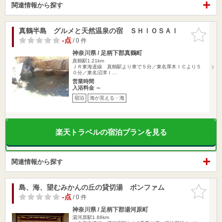
関連情報から探す
真鶴半島 グルメと天然温泉の宿 ＳＨＩＯＳＡＩ
お気に入
りに追加
-点
/ 0 件
神奈川県 / 足柄下郡真鶴町
真鶴駅1.21km
ＪＲ東海道線 真鶴駅より車で５分／東名厚木ＩＣより５
０分／東名沼津Ｉ…
営業時間
入浴料金 ～
宿泊
海が見える・海
楽天トラベルの宿泊プランを見る
関連情報から探す
島、海、望むみかんの丘の貸切湯 ボンファム
お気に入
りに追加
-点
/ 0 件
神奈川県 / 足柄下郡湯河原町
湯河原駅1.88km