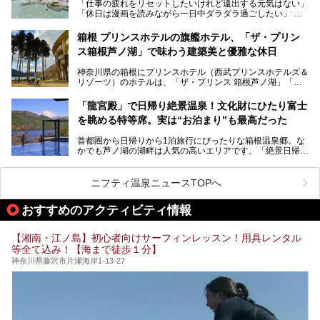
「仕事の疲れをリセットしたいけれど遠出する元気はない」
今回は、そんな大注目の施設に一足先にお邪魔し、その全貌
「休日は漫画を読みながら一日中ダラダラ過ごしたい」
を見学させていただきました！
「子ども連れでも気兼ねなく、家事を忘れてリフレッシュし
たい」
サウナ室の中に咲き誇る桜、魚たちが泳ぐ水風呂、そしてバ
箱根 プリンスホテルの旗艦ホテル、「ザ・プリン
リのビーチを思わせる休憩スペース…。驚きの連続だった館
ス箱根芦ノ湖」で味わう建築美と優雅な休日
そんな「癒やされたい」という願いを叶えてくれるのが、神
内の様子をレポートします！
奈川県のスーパー銭湯。
神奈川県の箱根にプリンスホテル（西武プリンスホテルズ＆
神奈川県には、サウナや岩盤浴、一日中遊べるエンタメ施設
リゾーツ）のホテルは、「ザ・プリンス 箱根芦ノ湖」「芦
など、“非日常”を味わえるスーパー銭湯が数多く揃っていま
ノ湖畔 蛸川温泉 龍宮殿」「箱根湯の花プリンスホテル」
す。しかし、選択肢が多いからこそ「どの施設か迷ってしま
「箱根仙石原プリンスホテル」と4軒あり、今回ご紹介する
う」という人も多いはず。
「龍宮殿」で日帰り絶景温泉！文化財にひたり富士
「ザ・プリンス 箱根芦ノ湖」は、その中でもフラッグシッ
を眺める特等席。実は“お泊まり”も最高だった
プ（旗艦）に位置づけられる特別なホテルです。
そこで今回は、神奈川県内の人気施設26選を「安さ」「岩
盤浴・漫画の充実度」「景色の良さ」「高級感」「深夜営
首都圏から日帰りから1泊旅行にぴったりな箱根温泉郷。な
昭和の日本を代表する建築家の一人、村野藤吾が芦ノ湖の畔
業」「駅近」など、目的別に厳選して紹介します。
かでも芦ノ湖の湖畔は人気の高いエリアです。「絶景日帰り
に建てた桃源郷のようなホテルがここ。自家源泉の温泉や、
今の気分にぴったりの施設を見つけて、最高のリフレッシュ
温泉 龍宮殿本館」は、露天風呂から芦ノ湖と富士山の両方
こだわりぬいた食もあわせて、このホテルの魅力をレポート
時間を過ごす参考にしていただけますと幸いです。
が楽しめるまさに眺望自慢の日帰り温泉。
します。
ニフティ温泉ニュースTOPへ
そしてここは全24室の「箱根 芦ノ湖畔蛸川温泉 龍宮殿」と
───
して宿泊もできます。宿泊者は「龍宮殿本館」の営業時間に
提供元：株式会社西武・プリンスホテルズワールドワイド
おすすめのアクティビティ情報
加えて、朝6時からの宿泊者専用時間帯にも「龍宮殿本館」
【PR】
のお風呂が利用できます。
この記事はザ・プリンス 箱根芦ノ湖のPR記事です。
【湘南・江ノ島】初心者向けサーフィンレッスン！用具レンタル
今回は日帰り温泉としての「絶景日帰り温泉 龍宮殿本館
等全て込み！【海まで徒歩１分】
（以下、龍宮殿本館）」と、旅館としての「箱根 芦ノ湖畔
蛸川温泉 龍宮殿（以下、龍宮殿）」の両方の魅力をたっぷ
神奈川県藤沢市片瀬海岸1-13-27
りお伝えします！
ここは箱根神社、九頭龍神社、白龍神社、箱根元宮と箱根の
4つの神社に囲まれたパワースポットです。
───