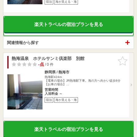
宿泊
海が見える・海
楽天トラベルの宿泊プランを見る
関連情報から探す
熱海温泉 ホテルサンミ倶楽部 別館
お気に入
りに追加
-点
/ 0 件
静岡県 / 熱海市
熱海駅424m
【電車の場合】JR熱海駅下車。海の方へ向かい徒歩8分
【お車の場合】…
営業時間
入浴料金 ～
宿泊
海が見える・海
楽天トラベルの宿泊プランを見る