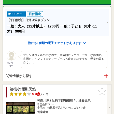
日付指定
電子チケット
【平日限定】日帰り温泉プラン
一般：大人（12才以上）
1700円
一般：子ども（6才~11
才）
900円
他にも1種類の電子チケットがあります
プリンスホテルの中なので、全体的にラグジュアリーな雰囲気。
客層も。インフィニティープールも映えるのですが、温泉の質も
良く、…
50代～
女性
関連情報から探す
箱根小涌園 天悠
お気に入
りに追加
4.0点
/ 2 件
神奈川県 / 足柄下郡箱根町 / 小涌谷温泉
早雲山駅731m
小田急 箱根湯本駅よりお車にて約２０分
営業時間