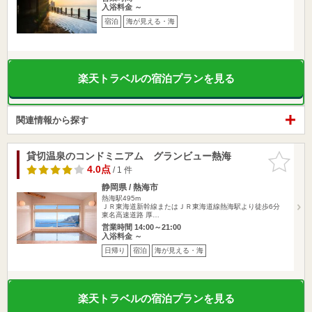
入浴料金 ～
宿泊
海が見える・海
楽天トラベルの宿泊プランを見る
関連情報から探す
貸切温泉のコンドミニアム グランビュー熱海
お気に入
りに追加
4.0点
/ 1 件
静岡県 / 熱海市
熱海駅495m
ＪＲ東海道新幹線またはＪＲ東海道線熱海駅より徒歩6分
東名高速道路 厚…
営業時間 14:00～21:00
入浴料金 ～
日帰り
宿泊
海が見える・海
楽天トラベルの宿泊プランを見る