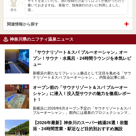
サイトを見ていたら、宿の登録だけあって口コミが無かったので
書いておきますね。 家族で、熱海旅行のさいに利用しました。
温…
匿名
関連情報から探す
神奈川県のニフティ温泉ニュース
「サウナリゾート＆スパ ブルーオーシャン」オー
プン！サウナ・水風呂・24時間ラウンジを本気レビ
ュー
新横浜の新たなリフレッシュ拠点として注目を集める「サウ
ナリゾート＆スパ ブルーオーシャン」。内覧会記事に続
き、今回は実際に体験してみたリアルな様子をレポートしま
す。サウナや水風呂の気持ちよさはもちろん、リラックスス
オープン前の「サウナリゾート＆スパ ブルーオー
ペースの過ごしやすさまで徹底チェック。新横浜エリアで日
シャン」に潜入！没入型サウナの魅力を徹底レポー
常の疲れをリセットしたい人、ライブやスポーツ観戦遠征組
は必見です。
ト！
新横浜に2026年6月オープン予定の「サウナリゾート＆スパ
ブルーオーシャン」。館内には最新のプロジェクションマッ
ピングが多用され、まるで世界を旅しているかのような圧倒
的な“没入感（イマーシブ）”を体験できます。
【2026年最新】神奈川のスーパー銭湯26選！岩盤
浴・24時間営業・駅近など目的別おすすめ施設