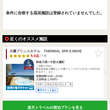
条件に合致する温浴施設は登録されていませんでした。
近くのオススメ施設
大磯プリンスホテル THERMAL SPA S.WAVE
お気に入
りに追加
5.0点
/ 7 件
神奈川県 / 中郡大磯町
二宮駅2.05km
東海道本線大磯駅より大磯プリンスホテル行きバス約13分
終点すぐ。また…
営業時間 6:00～24:00
入浴料金 1,700円～
日帰り
宿泊
海が見える・海
電子チケットあり
楽天トラベルの宿泊プランを見る