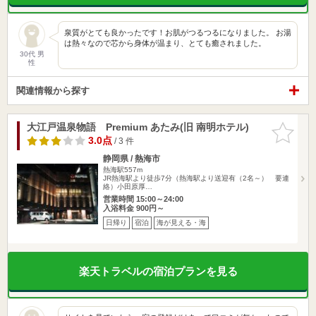
泉質がとても良かったです！お肌がつるつるになりました。 お湯
は熱々なので芯から身体が温まり、とても癒されました。
30代 男
性
関連情報から探す
大江戸温泉物語 Premium あたみ(旧 南明ホテル)
お気に入
りに追加
3.0点
/ 3 件
静岡県 / 熱海市
熱海駅557m
JR熱海駅より徒歩7分（熱海駅より送迎有（2名～） 要連
絡）小田原厚…
営業時間 15:00～24:00
入浴料金 900円～
日帰り
宿泊
海が見える・海
楽天トラベルの宿泊プランを見る