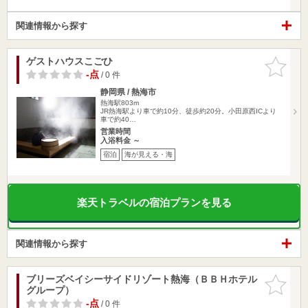
関連情報から探す
ゲストハウスこごひ
お気に入
りに追加
-点
/ 0 件
静岡県 / 熱海市
熱海駅803m
JR熱海駅より車で約10分、徒歩約20分。小田原西ICより
車で約40…
営業時間
入浴料金 ～
宿泊
海が見える・海
楽天トラベルの宿泊プランを見る
関連情報から探す
ブリーズベイシーサイドリゾート熱海（ＢＢＨホテル
お気に入
グループ）
りに追加
-点
/ 0 件