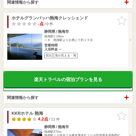
関連情報から探す
ホテルグランバッハ熱海クレッシェンド
お気に入
りに追加
-点
/ 0 件
静岡県 / 熱海市
熱海駅1.18km
ＪＲ 熱海駅よりお車にて約１５分
営業時間
入浴料金 ～
宿泊
海が見える・海
楽天トラベルの宿泊プランを見る
関連情報から探す
KKRホテル 熱海
お気に入
りに追加
4.2点
/ 11 件
静岡県 / 熱海市
熱海駅370m
熱海駅より徒歩７分東名厚木ICより小田原厚木道路西IC、