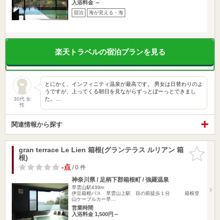
入浴料金 ～
宿泊
海が見える・海
楽天トラベルの宿泊プランを見る
とにかく、インフィニティ温泉が最高です。 男女は日替わりのよ
うですが、上ってくる朝日を見ながらずっとぼーっとできまし
た。…
30代 女
性
関連情報から探す
gran terrace Le Lien 箱根(グランテラス ルリアン 箱
お気に入
根)
りに追加
-点
/ 0 件
神奈川県 / 足柄下郡箱根町 / 強羅温泉
早雲山駅439m
伊豆箱根バス 早雲山上駅 目の前徒歩１分 箱根登
山ケーブルカー早…
営業時間
入浴料金 1,500円～