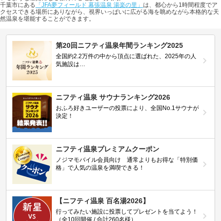
千葉市にある
「JFA夢フィールド 幕張温泉 湯楽の里」
は、都心から1時間程度でア
クセスできる場所にありながら、視界いっぱいに広がる海を眺めながら本格的な天
然温泉を堪能することができます。
第20回ニフティ温泉年間ランキング2025
全国約2.2万件の中から頂点に選ばれた、2025年の人
気施設は…
ニフティ温泉 サウナランキング2026
おふろ好きユーザーの投票により、全国No.1サウナが
決定！
ニフティ温泉プレミアムクーポン
ノジマモバイル会員向け 通常よりもお得な「特別価
格」で人気の温泉を満喫できる！
【ニフティ温泉 百名湯2026】
行ってみたい施設に投票してプレゼントを当てよう！
（全10回開催 / 合計260名様）