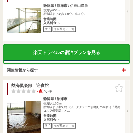
静岡県 / 熱海市 / 伊豆山温泉
熱海駅653m
熱海駅より徒歩１8分。車３分。
営業時間
入浴料金 ～
宿泊
海が見える・海
楽天トラベルの宿泊プランを見る
関連情報から探す
熱海倶楽部 迎賓館
お気に入
りに追加
-点
/ 0 件
静岡県 / 熱海市
熱海駅1.06km
熱海駅より車で約８分。タクシーでお越しの場合は「熱海
ゴルフ倶楽部」と…
営業時間
入浴料金 ～
宿泊
海が見える・海