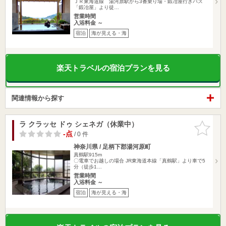
ＪＲ東海道線 湯河原駅から3番乗り場・鍛冶屋行きバス
「鍛冶屋」より徒…
営業時間
入浴料金 ～
宿泊
海が見える・海
楽天トラベルの宿泊プランを見る
関連情報から探す
ラ クラッセ ドゥ シェネガ（休業中）
お気に入
りに追加
-点
/ 0 件
神奈川県 / 足柄下郡湯河原町
真鶴駅915m
〇電車でお越しの場合 JR東海道本線「真鶴駅」より車で5
分（徒歩1…
営業時間
入浴料金 ～
宿泊
海が見える・海