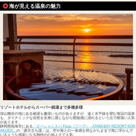
海が見える温泉の魅力
リゾートホテルからスーパー銭湯まで多種多様
深山幽谷の地にある秘湯も趣深いものがありますが、遠く水平線を望む海辺の温泉
も、ダイナミックな自然を全身に感じながら開放感に浸れるという点で根強い人気
があります。
静岡県熱海市にある
「オーシャンスパ Fuua（フーア） - ATAMI BAY RESORT KOR
AKUEN」
の「露天立ち湯」は、空や海との一体感を得ながらまるで海に浮かんで
いるような感覚になる独特の心地よさで人気。