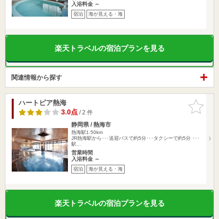
入浴料金 ～
宿泊
海が見える・海
楽天トラベルの宿泊プランを見る
関連情報から探す
ハートピア熱海
お気に入
りに追加
3.0点
/ 2 件
静岡県 / 熱海市
熱海駅1.50km
JR熱海駅から･･･送迎バスで約5分･･･タクシーで約5分 ･･･
駅…
営業時間
入浴料金 ～
宿泊
海が見える・海
楽天トラベルの宿泊プランを見る