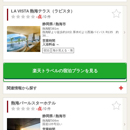
LA VISTA 熱海テラス（ラビスタ）
お気に入
りに追加
-点
/ 0 件
静岡県 / 熱海市
熱海駅381m
熱海駅より徒歩約10分 厚木ICより西湘バイパス R135 約
36…
営業時間
入浴料金 ～
宿泊
海が見える・海
楽天トラベルの宿泊プランを見る
関連情報から探す
熱海パールスターホテル
お気に入
りに追加
-点
/ 0 件
静岡県 / 熱海市
熱海駅506m
国道135号沿い
営業時間