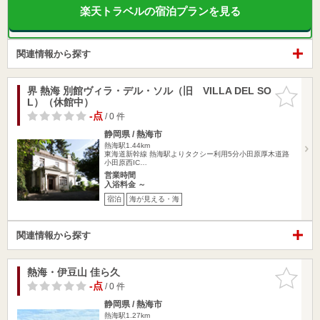
楽天トラベルの宿泊プランを見る
関連情報から探す
界 熱海 別館ヴィラ・デル・ソル（旧 VILLA DEL SO
お気に入
L）（休館中）
りに追加
-点
/ 0 件
静岡県 / 熱海市
熱海駅1.44km
東海道新幹線 熱海駅よりタクシー利用5分小田原厚木道路
小田原西IC…
営業時間
入浴料金 ～
宿泊
海が見える・海
関連情報から探す
熱海・伊豆山 佳ら久
お気に入
りに追加
-点
/ 0 件
静岡県 / 熱海市
熱海駅1.27km