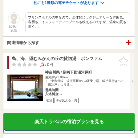
他にも1種類の電子チケットがあります
プリンスホテルの中なので、全体的にラグジュアリーな雰囲気。
客層も。インフィニティープールも映えるのですが、温泉の質も
良く、…
50代～
女性
関連情報から探す
島、海、望むみかんの丘の貸切湯 ボンファム
お気に入
りに追加
-点
/ 0 件
神奈川県 / 足柄下郡湯河原町
湯河原駅1.88km
ＪＲ東海道線 湯河原駅から3番乗り場・鍛冶屋行きバス
「鍛冶屋」より徒…
営業時間
入浴料金 ～
宿泊
海が見える・海
楽天トラベルの宿泊プランを見る