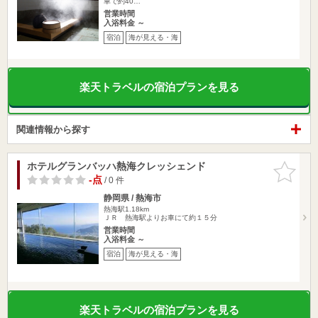
車で約40…
営業時間
入浴料金 ～
宿泊
海が見える・海
楽天トラベルの宿泊プランを見る
関連情報から探す
ホテルグランバッハ熱海クレッシェンド
お気に入
りに追加
-点
/ 0 件
静岡県 / 熱海市
熱海駅1.18km
ＪＲ 熱海駅よりお車にて約１５分
営業時間
入浴料金 ～
宿泊
海が見える・海
楽天トラベルの宿泊プランを見る