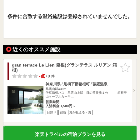
条件に合致する温浴施設は登録されていませんでした。
近くのオススメ施設
gran terrace Le Lien 箱根(グランテラス ルリアン 箱
お気に入
根)
りに追加
-点
/ 0 件
神奈川県 / 足柄下郡箱根町 / 強羅温泉
早雲山駅439m
伊豆箱根バス 早雲山上駅 目の前徒歩１分 箱根登
山ケーブルカー早…
営業時間
入浴料金 1,500円～
日帰り
宿泊
海が見える・海
楽天トラベルの宿泊プランを見る