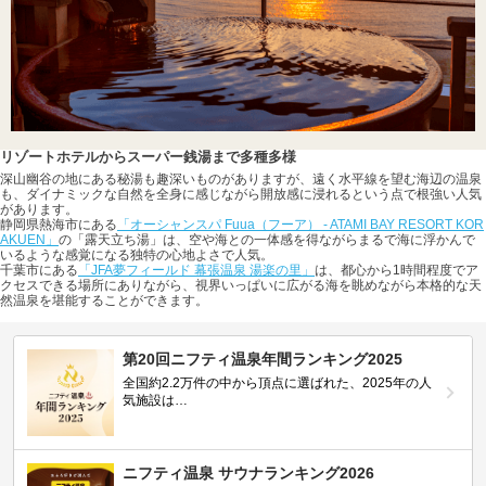
リゾートホテルからスーパー銭湯まで多種多様
深山幽谷の地にある秘湯も趣深いものがありますが、遠く水平線を望む海辺の温泉
も、ダイナミックな自然を全身に感じながら開放感に浸れるという点で根強い人気
があります。
静岡県熱海市にある
「オーシャンスパ Fuua（フーア） - ATAMI BAY RESORT KOR
AKUEN」
の「露天立ち湯」は、空や海との一体感を得ながらまるで海に浮かんで
いるような感覚になる独特の心地よさで人気。
千葉市にある
「JFA夢フィールド 幕張温泉 湯楽の里」
は、都心から1時間程度でア
クセスできる場所にありながら、視界いっぱいに広がる海を眺めながら本格的な天
然温泉を堪能することができます。
第20回ニフティ温泉年間ランキング2025
全国約2.2万件の中から頂点に選ばれた、2025年の人
気施設は…
ニフティ温泉 サウナランキング2026