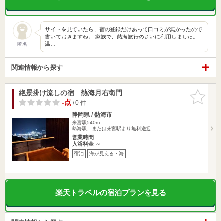
サイトを見ていたら、宿の登録だけあって口コミが無かったので
書いておきますね。 家族で、熱海旅行のさいに利用しました。
温…
匿名
関連情報から探す
絶景掛け流しの宿 熱海月右衛門
お気に入
りに追加
-点
/ 0 件
静岡県 / 熱海市
来宮駅540m
熱海駅、または来宮駅より無料送迎
営業時間
入浴料金 ～
宿泊
海が見える・海
楽天トラベルの宿泊プランを見る