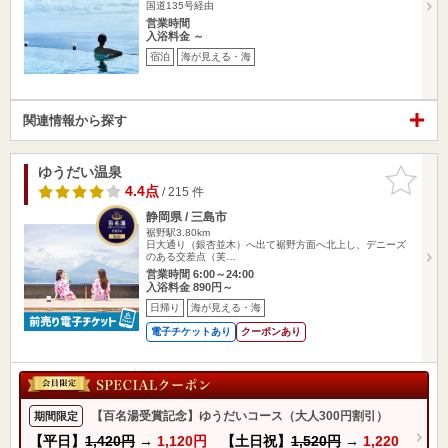
国道135号経由
営業時間
入浴料金 ～
宿泊
海が見える・海
関連情報から探す
ゆうだい温泉
お気に入
りに追加
4.4点
/ 215 件
静岡県 / 三島市
裾野駅3.80km
日大通り（銀杏並木）へ出て裾野方面へ北上し、デニーズ
のある交差点（芙…
営業時間 6:00～24:00
入浴料金 890円～
日帰り
海が見える・海
電子チケットあり
クーポンあり
【百名湯受賞記念】ゆうだいコース（大人300円割引）
期間限定
【平日】
1,420円
→
1,120円
【土日祝】
1,520円
→
1,220