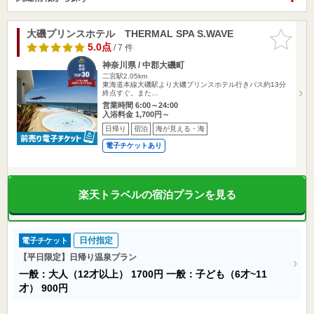
大磯プリンスホテル THERMAL SPA S.WAVE
お気に入
りに追加
5.0点
/ 7 件
神奈川県 / 中郡大磯町
二宮駅2.05km
東海道本線大磯駅より大磯プリンスホテル行きバス約13分
終点すぐ。また…
営業時間 6:00～24:00
入浴料金 1,700円～
日帰り
宿泊
海が見える・海
電子チケットあり
楽天トラベルの宿泊プランを見る
日付指定
電子チケット
【平日限定】日帰り温泉プラン
一般：大人（12才以上）
1700円
一般：子ども（6才~11
才）
900円