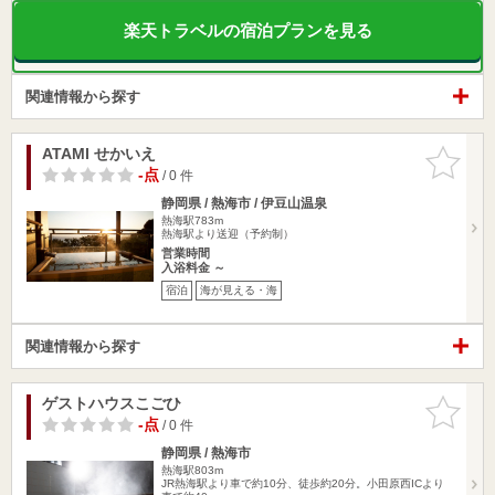
楽天トラベルの宿泊プランを見る
関連情報から探す
ATAMI せかいえ
お気に入
りに追加
-点
/ 0 件
静岡県 / 熱海市 / 伊豆山温泉
熱海駅783m
熱海駅より送迎（予約制）
営業時間
入浴料金 ～
宿泊
海が見える・海
関連情報から探す
ゲストハウスこごひ
お気に入
りに追加
-点
/ 0 件
静岡県 / 熱海市
熱海駅803m
JR熱海駅より車で約10分、徒歩約20分。小田原西ICより