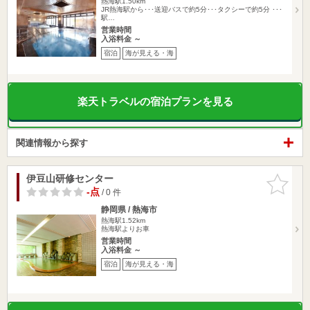
熱海駅1.50km
JR熱海駅から･･･送迎バスで約5分･･･タクシーで約5分 ･･･
駅…
営業時間
入浴料金 ～
宿泊
海が見える・海
楽天トラベルの宿泊プランを見る
関連情報から探す
伊豆山研修センター
お気に入
りに追加
-点
/ 0 件
静岡県 / 熱海市
熱海駅1.52km
熱海駅よりお車
営業時間
入浴料金 ～
宿泊
海が見える・海