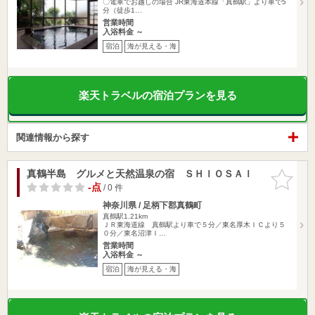
〇電車でお越しの場合 JR東海道本線「真鶴駅」より車で5
分（徒歩1…
営業時間
入浴料金 ～
宿泊
海が見える・海
楽天トラベルの宿泊プランを見る
関連情報から探す
真鶴半島 グルメと天然温泉の宿 ＳＨＩＯＳＡＩ
お気に入
りに追加
-点
/ 0 件
神奈川県 / 足柄下郡真鶴町
真鶴駅1.21km
ＪＲ東海道線 真鶴駅より車で５分／東名厚木ＩＣより５
０分／東名沼津Ｉ…
営業時間
入浴料金 ～
宿泊
海が見える・海