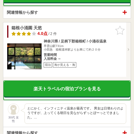
関連情報から探す
箱根小涌園 天悠
お気に入
りに追加
4.0点
/ 2 件
神奈川県 / 足柄下郡箱根町 / 小涌谷温泉
早雲山駅731m
小田急 箱根湯本駅よりお車にて約２０分
営業時間
入浴料金 ～
宿泊
海が見える・海
楽天トラベルの宿泊プランを見る
とにかく、インフィニティ温泉が最高です。 男女は日替わりのよ
うですが、上ってくる朝日を見ながらずっとぼーっとできまし
た。…
30代 女
性
関連情報から探す