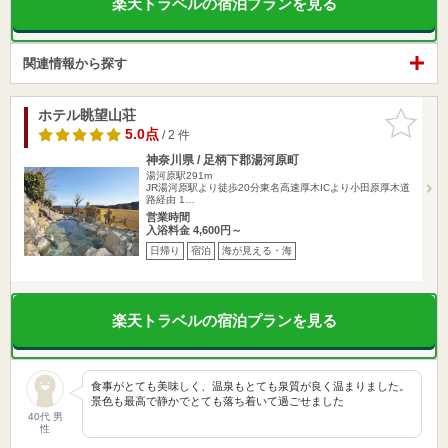
楽天トラベルの宿泊プランを見る
関連情報から探す
ホテル眺望山荘
お気に入
りに追加
5.0点
/ 2 件
神奈川県 / 足柄下郡湯河原町
湯河原駅291m
JR湯河原駅より徒歩20分東名高速厚木ICより小田原厚木道
路経由 1…
営業時間
入浴料金 4,600円～
日帰り
宿泊
海が見える・海
楽天トラベルの宿泊プランを見る
食事がとても美味しく、温泉もとても泉質が良く温まりました。
景色も最高で静かでとても落ち着いて過ごせました
40代 男
性