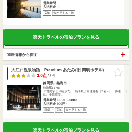
営業時間
入浴料金 ～
宿泊
海が見える・海
楽天トラベルの宿泊プランを見る
関連情報から探す
大江戸温泉物語 Premium あたみ(旧 南明ホテル)
お気に入
りに追加
3.0点
/ 3 件
静岡県 / 熱海市
熱海駅557m
JR熱海駅より徒歩7分（熱海駅より送迎有（2名～） 要連
絡）小田原厚…
営業時間 15:00～24:00
入浴料金 900円～
日帰り
宿泊
海が見える・海
楽天トラベルの宿泊プランを見る