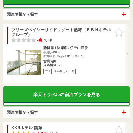
関連情報から探す
ブリーズベイシーサイドリゾート熱海（ＢＢＨホテル
お気に入
グループ）
りに追加
-点
/ 0 件
静岡県 / 熱海市 / 伊豆山温泉
熱海駅653m
熱海駅より徒歩１8分。車３分。
営業時間
入浴料金 ～
宿泊
海が見える・海
楽天トラベルの宿泊プランを見る
関連情報から探す
KKRホテル 熱海
お気に入
りに追加