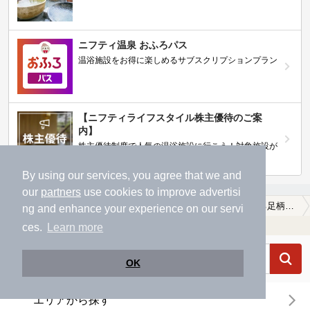
ニフティ温泉 おふろパス
温浴施設をお得に楽しめるサブスクリプションプラン
【ニフティライフスタイル株主優待のご案
内】
株主優待制度で人気の温浴施設に行こう！対象施設が
拡充されました！
By using our services, you agree that we and
our
partners
use cookies to improve advertisi
温泉TOP
関東
神奈川県
足柄上郡開成町
海が見える足柄上郡開成町の温泉、日帰り温泉、スーパー銭湯おすすめ
ng and enhance your experience on our servi
温浴施設を探す
ces.
Learn more
OK
エリアから探す