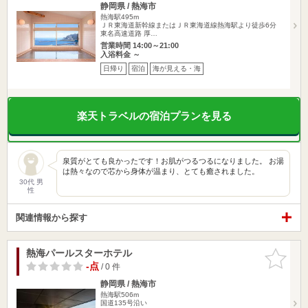
静岡県 / 熱海市
熱海駅495m
ＪＲ東海道新幹線またはＪＲ東海道線熱海駅より徒歩6分
東名高速道路 厚…
営業時間 14:00～21:00
入浴料金 ～
日帰り
宿泊
海が見える・海
楽天トラベルの宿泊プランを見る
泉質がとても良かったです！お肌がつるつるになりました。 お湯
は熱々なので芯から身体が温まり、とても癒されました。
30代 男
性
関連情報から探す
熱海パールスターホテル
お気に入
りに追加
-点
/ 0 件
静岡県 / 熱海市
熱海駅506m
国道135号沿い