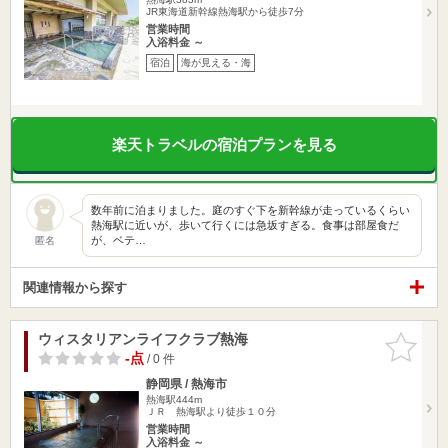
JR東海道新幹線熱海駅から徒歩7分
営業時間
入浴料金 ～
宿泊
海が見える・海
楽天トラベルの宿泊プランを見る
数年前に泊まりました。庭のすぐ下を新幹線が走っているくらい
熱海駅に近いが、歩いて行くには急坂すぎる。食事は部屋食だ
が、ベテ…
匿名
関連情報から探す
ウィスタリアンライフクラブ熱海
お気に入
りに追加
-点
/ 0 件
静岡県 / 熱海市
熱海駅444m
ＪＲ 熱海駅より徒歩１０分
営業時間
入浴料金 ～