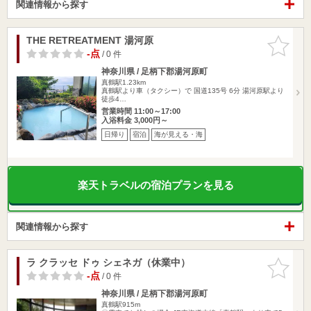
関連情報から探す
THE RETREATMENT 湯河原
お気に入
りに追加
-点
/ 0 件
神奈川県 / 足柄下郡湯河原町
真鶴駅1.23km
真鶴駅より車（タクシー）で 国道135号 6分 湯河原駅より
徒歩4…
営業時間 11:00～17:00
入浴料金 3,000円～
日帰り
宿泊
海が見える・海
楽天トラベルの宿泊プランを見る
関連情報から探す
ラ クラッセ ドゥ シェネガ（休業中）
お気に入
りに追加
-点
/ 0 件
神奈川県 / 足柄下郡湯河原町
真鶴駅915m