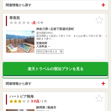
関連情報から探す
翠香苑
お気に入
りに追加
-点
/ 0 件
神奈川県 / 足柄下郡湯河原町
湯河原駅285m
湯河原駅より徒歩にて約１５分 またはお車にて約２分 熱
海駅まで車で…
営業時間
入浴料金 ～
宿泊
海が見える・海
楽天トラベルの宿泊プランを見る
関連情報から探す
ハートピア熱海
お気に入
りに追加
3.0点
/ 2 件
静岡県 / 熱海市