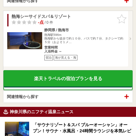
関連情報から探す
熱海シーサイドスパ＆リゾート
お気に入
りに追加
-点
/ 0 件
静岡県 / 熱海市
熱海駅596m
熱海駅から徒歩で約１０分、バスで約７分、タクシーで約
５分（およそ１メ…
営業時間
入浴料金 ～
宿泊
海が見える・海
楽天トラベルの宿泊プランを見る
関連情報から探す
神奈川県のニフティ温泉ニュース
「サウナリゾート＆スパ ブルーオーシャン」オー
プン！サウナ・水風呂・24時間ラウンジを本気レビ