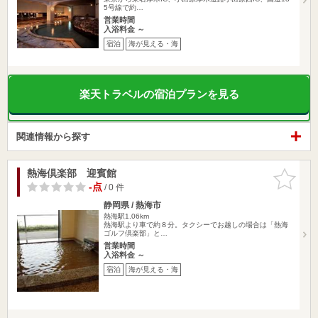
5号線で約…
営業時間
入浴料金 ～
宿泊
海が見える・海
楽天トラベルの宿泊プランを見る
関連情報から探す
熱海倶楽部 迎賓館
お気に入
りに追加
-点
/ 0 件
静岡県 / 熱海市
熱海駅1.06km
熱海駅より車で約８分。タクシーでお越しの場合は「熱海
ゴルフ倶楽部」と…
営業時間
入浴料金 ～
宿泊
海が見える・海