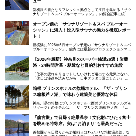
ュー
新横浜の新たなリフレッシュ拠点として注目を集める「サウ
ナリゾート＆スパ ブルーオーシャン」。内覧会記事に続
き、今回は実際に体験してみたリアルな様子をレポートしま
す。サウナや水風呂の気持ちよさはもちろん、リラックスス
オープン前の「サウナリゾート＆スパ ブルーオー
ペースの過ごしやすさまで徹底チェック。新横浜エリアで日
シャン」に潜入！没入型サウナの魅力を徹底レポー
常の疲れをリセットしたい人、ライブやスポーツ観戦遠征組
は必見です。
ト！
新横浜に2026年6月オープン予定の「サウナリゾート＆スパ
ブルーオーシャン」。館内には最新のプロジェクションマッ
ピングが多用され、まるで世界を旅しているかのような圧倒
的な“没入感（イマーシブ）”を体験できます。
【2026年最新】神奈川のスーパー銭湯26選！岩盤
浴・24時間営業・駅近など目的別おすすめ施設
「仕事の疲れをリセットしたいけれど遠出する元気はない」
今回は、そんな大注目の施設に一足先にお邪魔し、その全貌
「休日は漫画を読みながら一日中ダラダラ過ごしたい」
を見学させていただきました！
「子ども連れでも気兼ねなく、家事を忘れてリフレッシュし
たい」
サウナ室の中に咲き誇る桜、魚たちが泳ぐ水風呂、そしてバ
箱根 プリンスホテルの旗艦ホテル、「ザ・プリン
リのビーチを思わせる休憩スペース…。驚きの連続だった館
ス箱根芦ノ湖」で味わう建築美と優雅な休日
そんな「癒やされたい」という願いを叶えてくれるのが、神
内の様子をレポートします！
奈川県のスーパー銭湯。
神奈川県の箱根にプリンスホテル（西武プリンスホテルズ＆
神奈川県には、サウナや岩盤浴、一日中遊べるエンタメ施設
リゾーツ）のホテルは、「ザ・プリンス 箱根芦ノ湖」「芦
など、“非日常”を味わえるスーパー銭湯が数多く揃っていま
ノ湖畔 蛸川温泉 龍宮殿」「箱根湯の花プリンスホテル」
す。しかし、選択肢が多いからこそ「どの施設か迷ってしま
「箱根仙石原プリンスホテル」と4軒あり、今回ご紹介する
う」という人も多いはず。
「龍宮殿」で日帰り絶景温泉！文化財にひたり富士
「ザ・プリンス 箱根芦ノ湖」は、その中でもフラッグシッ
を眺める特等席。実は“お泊まり”も最高だった
プ（旗艦）に位置づけられる特別なホテルです。
そこで今回は、神奈川県内の人気施設26選を「安さ」「岩
盤浴・漫画の充実度」「景色の良さ」「高級感」「深夜営
首都圏から日帰りから1泊旅行にぴったりな箱根温泉郷。な
昭和の日本を代表する建築家の一人、村野藤吾が芦ノ湖の畔
業」「駅近」など、目的別に厳選して紹介します。