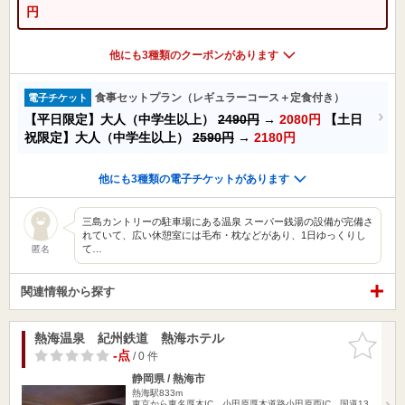
円
他にも3種類のクーポンがあります
食事セットプラン（レギュラーコース＋定食付き）
電子チケット
【平日限定】大人（中学生以上）
2490円
→
2080円
【土日
祝限定】大人（中学生以上）
2590円
→
2180円
他にも3種類の電子チケットがあります
三島カントリーの駐車場にある温泉 スーパー銭湯の設備が完備さ
れていて、広い休憩室には毛布・枕などがあり、1日ゆっくりし
て…
匿名
関連情報から探す
熱海温泉 紀州鉄道 熱海ホテル
お気に入
りに追加
-点
/ 0 件
静岡県 / 熱海市
熱海駅833m
東京から東名厚木IC、小田原厚木道路小田原西IC、国道13