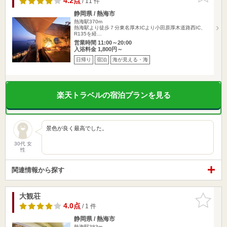
4.2点
/ 11 件
静岡県 / 熱海市
熱海駅370m
熱海駅より徒歩７分東名厚木ICより小田原厚木道路西IC、
R135を経…
営業時間 11:00～20:00
入浴料金 1,800円～
日帰り
宿泊
海が見える・海
楽天トラベルの宿泊プランを見る
景色が良く最高でした。
30代 女
性
関連情報から探す
大観荘
お気に入
りに追加
4.0点
/ 1 件
静岡県 / 熱海市
熱海駅383m