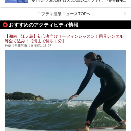
かでも芦ノ湖の湖畔は人気の高いエリアです。「絶景日帰り
に建てた桃源郷のようなホテルがここ。自家源泉の温泉や、
今の気分にぴったりの施設を見つけて、最高のリフレッシュ
温泉 龍宮殿本館」は、露天風呂から芦ノ湖と富士山の両方
こだわりぬいた食もあわせて、このホテルの魅力をレポート
時間を過ごす参考にしていただけますと幸いです。
が楽しめるまさに眺望自慢の日帰り温泉。
します。
ニフティ温泉ニュースTOPへ
そしてここは全24室の「箱根 芦ノ湖畔蛸川温泉 龍宮殿」と
───
して宿泊もできます。宿泊者は「龍宮殿本館」の営業時間に
提供元：株式会社西武・プリンスホテルズワールドワイド
おすすめのアクティビティ情報
加えて、朝6時からの宿泊者専用時間帯にも「龍宮殿本館」
【PR】
のお風呂が利用できます。
この記事はザ・プリンス 箱根芦ノ湖のPR記事です。
【湘南・江ノ島】初心者向けサーフィンレッスン！用具レンタル
今回は日帰り温泉としての「絶景日帰り温泉 龍宮殿本館
等全て込み！【海まで徒歩１分】
（以下、龍宮殿本館）」と、旅館としての「箱根 芦ノ湖畔
蛸川温泉 龍宮殿（以下、龍宮殿）」の両方の魅力をたっぷ
神奈川県藤沢市片瀬海岸1-13-27
りお伝えします！
ここは箱根神社、九頭龍神社、白龍神社、箱根元宮と箱根の
4つの神社に囲まれたパワースポットです。
───
提供元：株式会社西武・プリンスホテルズワールドワイド
【PR】
この記事は箱根 芦ノ湖畔蛸川温泉 龍宮殿のPR記事です。