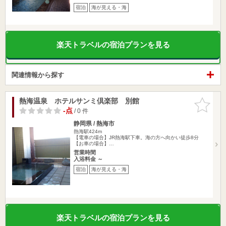
宿泊
海が見える・海
楽天トラベルの宿泊プランを見る
関連情報から探す
熱海温泉 ホテルサンミ倶楽部 別館
お気に入
りに追加
-点
/ 0 件
静岡県 / 熱海市
熱海駅424m
【電車の場合】JR熱海駅下車。海の方へ向かい徒歩8分
【お車の場合】…
営業時間
入浴料金 ～
宿泊
海が見える・海
楽天トラベルの宿泊プランを見る