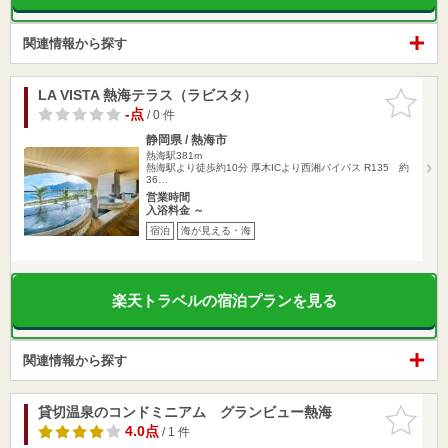
関連情報から探す
LA VISTA 熱海テラス（ラビスタ）
お気に入
りに追加
-点
/ 0 件
静岡県 / 熱海市
熱海駅381m
熱海駅より徒歩約10分 厚木ICより西湘バイパス R135 約
36…
営業時間
入浴料金 ～
宿泊
海が見える・海
楽天トラベルの宿泊プランを見る
関連情報から探す
貸切温泉のコンドミニアム グランビュー熱海
お気に入
りに追加
4.0点
/ 1 件