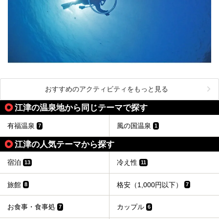
おすすめのアクティビティをもっと見る
江津の温泉地から同じテーマで探す
有福温泉
風の国温泉
7
1
江津の人気テーマから探す
宿泊
冷え性
13
11
旅館
格安（1,000円以下）
8
7
お食事・食事処
カップル
7
6