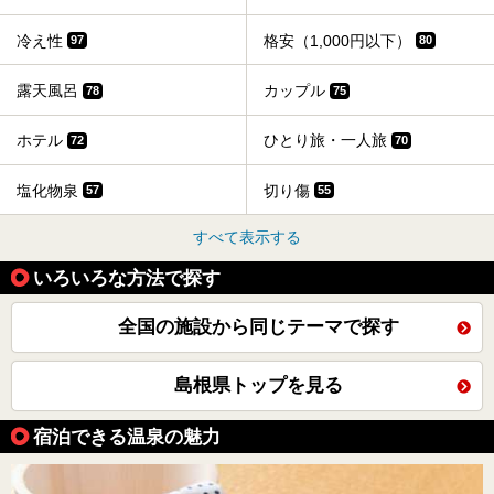
冷え性
格安（1,000円以下）
97
80
露天風呂
カップル
78
75
ホテル
ひとり旅・一人旅
72
70
塩化物泉
切り傷
57
55
すべて表示する
いろいろな方法で探す
全国の施設から同じテーマで探す
島根県トップを見る
宿泊できる温泉の魅力