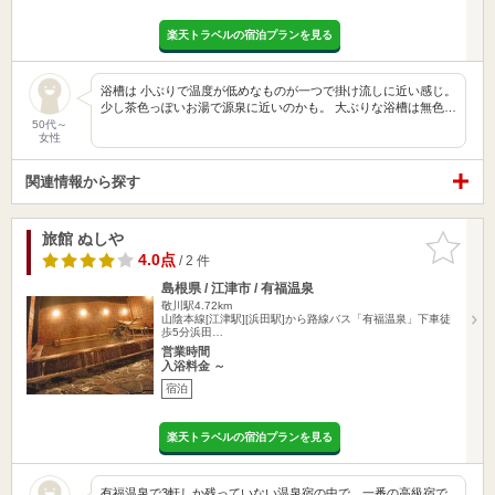
楽天トラベルの宿泊プランを見る
浴槽は 小ぶりで温度が低めなものが一つで掛け流しに近い感じ。
少し茶色っぽいお湯で源泉に近いのかも。 大ぶりな浴槽は無色…
50代～
女性
関連情報から探す
旅館 ぬしや
お気に入
りに追加
4.0点
/ 2 件
島根県 / 江津市 / 有福温泉
敬川駅4.72km
山陰本線[江津駅][浜田駅]から路線バス「有福温泉」下車徒
歩5分浜田…
営業時間
入浴料金 ～
宿泊
楽天トラベルの宿泊プランを見る
有福温泉で3軒しか残っていない温泉宿の中で、一番の高級宿で