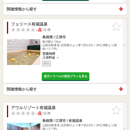
関連情報から探す
フェリース有福温泉
お気に入
りに追加
-点
/ 0 件
島根県 / 江津市
敬川駅4.72km
山陰自動車道 浜田東ICより車で約15分／JR江津駅より路
線バスで約…
営業時間
入浴料金 ～
宿泊
楽天トラベルの宿泊プランを見る
関連情報から探す
アウルリゾート有福温泉
お気に入
りに追加
-点
/ 0 件
島根県 / 江津市 / 有福温泉
山陰自動車道 浜田東ICより車で約15分／JR江津駅より路
線バスで約…