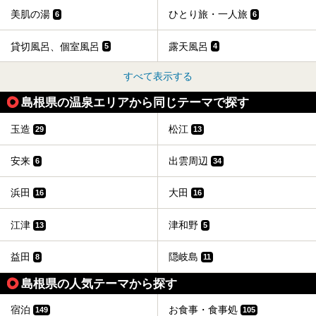
美肌の湯
ひとり旅・一人旅
6
6
貸切風呂、個室風呂
露天風呂
5
4
すべて表示する
島根県の温泉エリアから同じテーマで探す
玉造
松江
29
13
安来
出雲周辺
6
34
浜田
大田
16
16
江津
津和野
13
5
益田
隠岐島
8
11
島根県の人気テーマから探す
宿泊
お食事・食事処
149
105