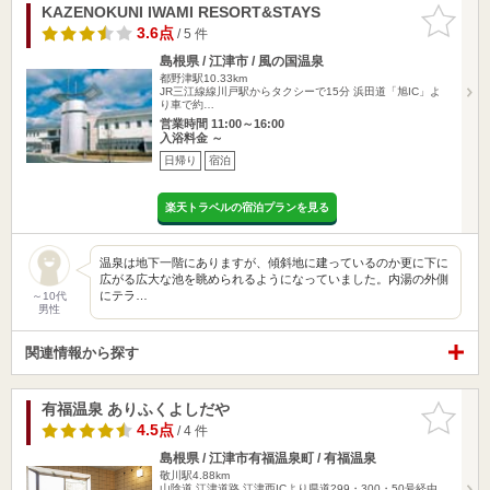
KAZENOKUNI IWAMI RESORT&STAYS
お気に入
りに追加
3.6点
/ 5 件
島根県 / 江津市 / 風の国温泉
都野津駅10.33km
JR三江線線川戸駅からタクシーで15分 浜田道「旭IC」よ
り車で約…
営業時間 11:00～16:00
入浴料金 ～
日帰り
宿泊
楽天トラベルの宿泊プランを見る
温泉は地下一階にありますが、傾斜地に建っているのか更に下に
広がる広大な池を眺められるようになっていました。内湯の外側
にテラ…
～10代
男性
関連情報から探す
有福温泉 ありふくよしだや
お気に入
りに追加
4.5点
/ 4 件
島根県 / 江津市有福温泉町 / 有福温泉
敬川駅4.88km
山陰道 江津道路 江津西ICより県道299・300・50号経由、