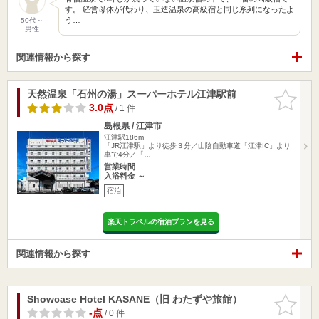
す。 経営母体が代わり、玉造温泉の高級宿と同じ系列になったよ
う…
50代～
男性
関連情報から探す
天然温泉「石州の湯」スーパーホテル江津駅前
お気に入
りに追加
3.0点
/ 1 件
島根県 / 江津市
江津駅186m
「JR江津駅」より徒歩３分／山陰自動車道「江津IC」より
車で4分／「…
営業時間
入浴料金 ～
宿泊
楽天トラベルの宿泊プランを見る
関連情報から探す
Showcase Hotel KASANE（旧 わたずや旅館）
お気に入
りに追加
-点
/ 0 件