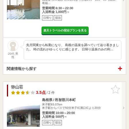
有福…
営業時間 6:30～22:30
入浴料金 1,000円～
日帰り
宿泊
楽天トラベルの宿泊プランを見る
先月関東から転勤になり、 島根の温泉を調べていて辿り着きまし
た。 時の流れがゆっくりに感じます。 日帰り温泉のみの利…
20代 男
性
関連情報から探す
弥山荘
お気に入
りに追加
3.5点
/ 2 件
島根県 / 邑智郡川本町
米子駅93.07km
米子駅からバスで50分米子IC溝口ICより20分
営業時間 10:00～20:00
入浴料金 500円～
日帰り
宿泊