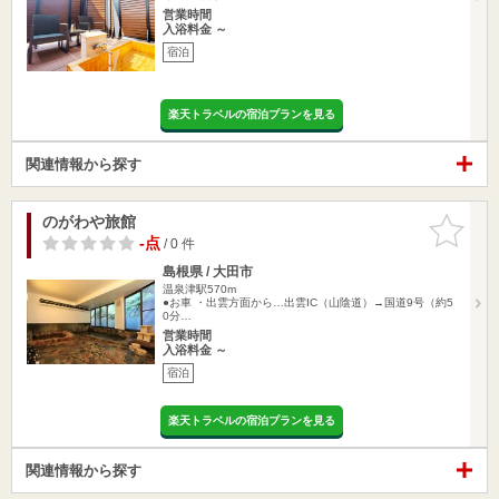
営業時間
入浴料金 ～
宿泊
楽天トラベルの宿泊プランを見る
関連情報から探す
のがわや旅館
お気に入
りに追加
-点
/ 0 件
島根県 / 大田市
温泉津駅570m
●お車 ・出雲方面から…出雲IC（山陰道）→国道9号（約5
0分…
営業時間
入浴料金 ～
宿泊
楽天トラベルの宿泊プランを見る
関連情報から探す