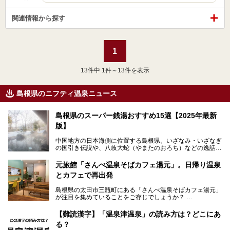
関連情報から探す
1
13
件中 1件～13件を表示
島根県のニフティ温泉ニュース
島根県のスーパー銭湯おすすめ15選【2025年最新
版】
中国地方の日本海側に位置する島根県。いざなみ・いざなぎ
の国引き伝説や、八岐大蛇（やまたのおろち）などの逸話が
残る神話の里というイメージが強く、出雲大社には毎年多く
の参拝客が訪れます。「出雲縁結び空港」への直行便なら、
元旅館「さんべ温泉そばカフェ湯元」。日帰り温泉
首都圏からでも実は2時間圏内で到着できるアクセスも魅力
とカフェで再出発
です。
そんな島根県には、玉造温泉（松江市）や温泉津温泉（大田
島根県の太田市三瓶町にある「さんべ温泉そばカフェ湯元」
市）など、古くから知られる温泉郷が多くあります。ゆった
が注目を集めていることをご存じでしょうか？
り流れる時間のなかで、心の底からのんびりできるスーパー
銭湯＆日帰り温泉の数々をピックアップしてご紹介します。
「さんべ温泉そばカフェ湯元」は日帰り温泉と、名物のそば
【難読漢字】「温泉津温泉」の読み方は？どこにあ
を提供するカフェという新しい営業スタイルで、観光客に限
る？
らず地元民にも親しまれています。