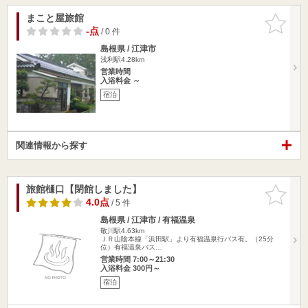
まこと屋旅館
お気に入
りに追加
-点
/ 0 件
島根県 / 江津市
浅利駅4.28km
営業時間
入浴料金 ～
宿泊
関連情報から探す
旅館樋口【閉館しました】
お気に入
りに追加
4.0点
/ 5 件
島根県 / 江津市 / 有福温泉
敬川駅4.63km
ＪＲ山陰本線「浜田駅」より有福温泉行バス有。（25分
位）有福温泉バス…
営業時間 7:00～21:30
入浴料金 300円～
宿泊