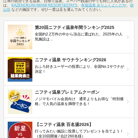
江津の宿泊できる温泉、日帰り温泉、スーパー銭湯の中でも特に人気があるの
は、
KAZENOKUNI IWAMI RESORT&STAYS
、
有福温泉 ありふくよしだや
、
弥
山荘
などの施設です。ぜひ一度は足を運んでみてください。
第20回ニフティ温泉年間ランキング2025
全国約2.2万件の中から頂点に選ばれた、2025年の人
気施設は…
ニフティ温泉 サウナランキング2026
おふろ好きユーザーの投票により、全国No.1サウナが
決定！
ニフティ温泉プレミアムクーポン
ノジマモバイル会員向け 通常よりもお得な「特別価
格」で人気の温泉を満喫できる！
【ニフティ温泉 百名湯2026】
行ってみたい施設に投票してプレゼントを当てよう！
（全10回開催 / 合計260名様）