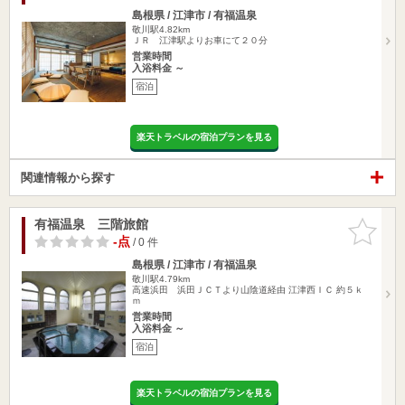
島根県 / 江津市 / 有福温泉
敬川駅4.82km
ＪＲ 江津駅よりお車にて２０分
営業時間
入浴料金 ～
宿泊
楽天トラベルの宿泊プランを見る
関連情報から探す
有福温泉 三階旅館
お気に入
りに追加
-点
/ 0 件
島根県 / 江津市 / 有福温泉
敬川駅4.79km
高速浜田 浜田ＪＣＴより山陰道経由 江津西ＩＣ 約５ｋ
ｍ
営業時間
入浴料金 ～
宿泊
楽天トラベルの宿泊プランを見る