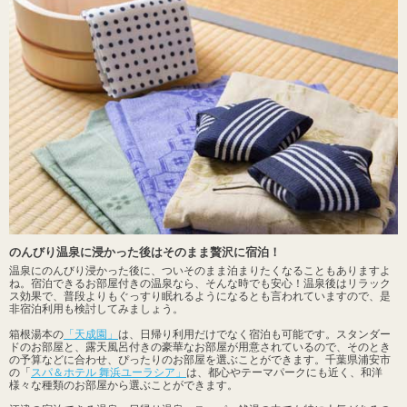
のんびり温泉に浸かった後はそのまま贅沢に宿泊！
温泉にのんびり浸かった後に、ついそのまま泊まりたくなることもありますよ
ね。宿泊できるお部屋付きの温泉なら、そんな時でも安心！温泉後はリラック
ス効果で、普段よりもぐっすり眠れるようになるとも言われていますので、是
非宿泊利用も検討してみましょう。
箱根湯本の
「天成園」
は、日帰り利用だけでなく宿泊も可能です。スタンダー
ドのお部屋と、露天風呂付きの豪華なお部屋が用意されているので、そのとき
の予算などに合わせ、ぴったりのお部屋を選ぶことができます。千葉県浦安市
の「
スパ＆ホテル 舞浜ユーラシア」
は、都心やテーマパークにも近く、和洋
様々な種類のお部屋から選ぶことができます。