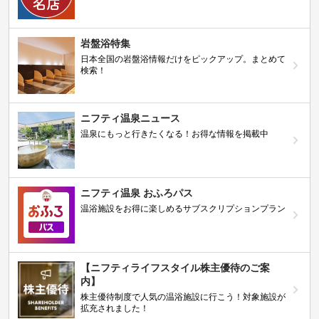
岩盤浴特集
日本全国の岩盤浴情報だけをピックアップ。まとめて
検索！
ニフティ温泉ニュース
温泉にもっと行きたくなる！お得な情報を掲載中
ニフティ温泉 おふろパス
温浴施設をお得に楽しめるサブスクリプションプラン
【ニフティライフスタイル株主優待のご案
内】
株主優待制度で人気の温浴施設に行こう！対象施設が
拡充されました！