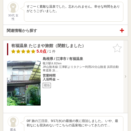
すごーく素敵な温泉でした。忘れられません。幸せな時間をあり
がとうございました。
30代 女
性
関連情報から探す
有福温泉 たじまや旅館（閉館しました）
お気に入
りに追加
5.0点
/ 1 件
島根県 / 江津市 / 有福温泉
敬川駅4.82km
JR山陰本線 江津駅よりタクシー利用20分山陰道 浜田自動
車道路 浜…
営業時間
入浴料金 ～
宿泊
08' 旅の三日目、9/17(水)の最後の夜に宿泊しました。 いや、最
初なにも宿決めないでこちらの温泉地にやってきたので…
匿名