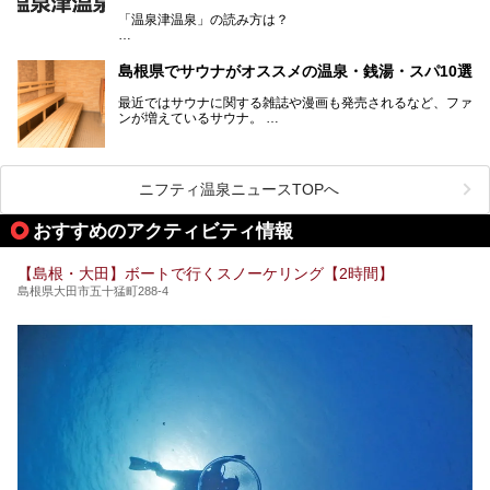
「温泉津温泉」の読み方は？
宿泊をせずとも、気軽に源泉のお湯をつかった温泉と、美味
しいそばが楽しめるなんて、とても素敵ですよね。
読めそうで読めない、難読温泉地名漢字。あなたは読めます
しかし、元は温泉旅館だったこちらの施設、さまざまな背景
か？
を経て現在のスタイルに辿り着いているのです。
島根県でサウナがオススメの温泉・銭湯・スパ10選
最近ではサウナに関する雑誌や漫画も発売されるなど、ファ
ンが増えているサウナ。
しかしサウナは一口にサウナと言っても、ドライサウナ、ス
ニフティ温泉ニュースTOPへ
チームサウナ、塩サウナなどが存在し、施設によって様々な
こだわりを持つ施設も増えています。
おすすめのアクティビティ情報
今回はそんな今話題のサウナが楽しめる、島根県内にあるオ
【島根・大田】ボートで行くスノーケリング【2時間】
ススメ温泉・銭湯・スパを10件まとめてご紹介します。
島根県大田市五十猛町288-4