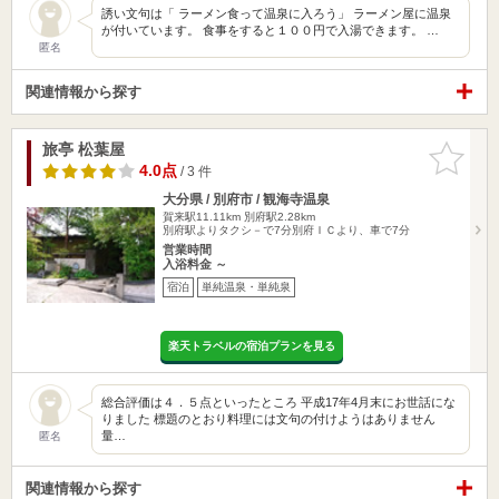
誘い文句は「 ラーメン食って温泉に入ろう」 ラーメン屋に温泉
が付いています。 食事をすると１００円で入湯できます。 …
匿名
関連情報から探す
旅亭 松葉屋
お気に入
りに追加
4.0点
/ 3 件
大分県 / 別府市 / 観海寺温泉
賀来駅11.11km
別府駅2.28km
別府駅よりタクシ－で7分別府ＩＣより、車で7分
営業時間
入浴料金 ～
宿泊
単純温泉・単純泉
楽天トラベルの宿泊プランを見る
総合評価は４．５点といったところ 平成17年4月末にお世話にな
りました 標題のとおり料理には文句の付けようはありません
量…
匿名
関連情報から探す