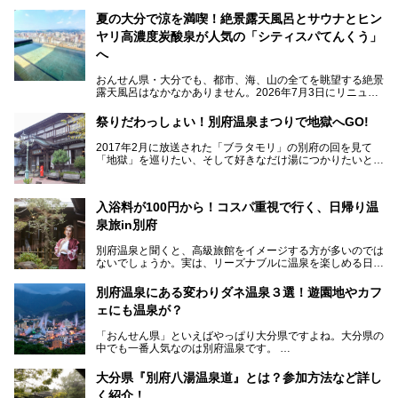
夏の大分で涼を満喫！絶景露天風呂とサウナとヒン
ヤリ高濃度炭酸泉が人気の「シティスパてんくう」
へ
おんせん県・大分でも、都市、海、山の全てを眺望する絶景
露天風呂はなかなかありません。2026年7月3日にリニュー
アルして、うみサウナ、やまサウナを新設した「シティスパ
てんくう(CITY SPA てんくう)」は、なんとJR大分駅直結と
祭りだわっしょい！別府温泉まつりで地獄へGO!
いう利便性の高さ！
2017年2月に放送された「ブラタモリ」の別府の回を見て
地上80mという圧倒的な開放感が魅力。温泉、ロウリュサウ
「地獄」を巡りたい、そして好きなだけ湯につかりたいと切
ナ、そしてひんやりとした約27度の高濃度炭酸泉で交互浴
実に思った私に朗報。
してととのえば、まさに気分は天空の極楽、ここはこの夏ぜ
ひとも訪れたい都市の避暑地です！
2017年3月31日～4月3日、大分県別府市で「別府八湯温泉
入浴料が100円から！コスパ重視で行く、日帰り温
まつり」が開催されます。その期間は嬉しいことに100以上
併設の「JR九州ホテル ブラッサム大分」に泊まって、この
の共同浴場がなんと無料開放されるんです！普段から入浴料
泉旅in別府
「シティスパてんくう」をたっぷり満喫してきたのでレポー
が100円と安いのに、いいんですかタダにしちゃって!?
トします。夏向けの大分駅徒歩圏の周辺観光スポットやクー
しかも4/2には「東京ディズニーリゾートスペシャルパレー
別府温泉と聞くと、高級旅館をイメージする方が多いのでは
ルダウンできるスイーツ情報と併せてお楽しみください！
ド」も行われます。つまり別府に行けば「地獄」も「ミッキ
ないでしょうか。実は、リーズナブルに温泉を楽しめる日帰
ーマウス」も拝める稀有なイベントですよ、これは行くしか
り温泉施設も充実しているエリアなんです。今回は、日帰り
───
ない！
で楽しめる「大分県の別府温泉」に注目してみました。
提供元：大分県【PR】
別府温泉にある変わりダネ温泉３選！遊園地やカフ
ニフティ温泉がオススメする温泉施設を紹介しちゃいます！
この記事は大分県のPR記事です。
源泉数、湧出量ともに日本一の温泉県とも言われる大分県。
ェにも温泉が？
今回は、大分県別府市に行くなら絶対行きたい情緒たっぷり
な市営温泉をまとめました。
「おんせん県」といえばやっぱり大分県ですよね。大分県の
中でも一番人気なのは別府温泉です。
Let’s go to Hell !
別府八湯という名前の通り、さまざまな泉質を楽しめ、一日
中いても飽きません。
大分県『別府八湯温泉道』とは？参加方法など詳し
普通に温泉に浸かる以外にも、別府地獄巡りや砂湯などは有
く紹介！
名ですよね。