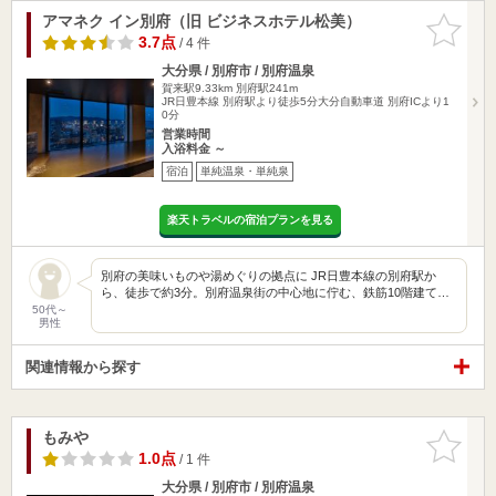
アマネク イン別府（旧 ビジネスホテル松美）
お気に入
りに追加
3.7点
/ 4 件
大分県 / 別府市 / 別府温泉
賀来駅9.33km
別府駅241m
JR日豊本線 別府駅より徒歩5分大分自動車道 別府ICより1
0分
営業時間
入浴料金 ～
宿泊
単純温泉・単純泉
楽天トラベルの宿泊プランを見る
別府の美味いものや湯めぐりの拠点に JR日豊本線の別府駅か
ら、徒歩で約3分。別府温泉街の中心地に佇む、鉄筋10階建て…
50代～
男性
関連情報から探す
もみや
お気に入
りに追加
1.0点
/ 1 件
大分県 / 別府市 / 別府温泉