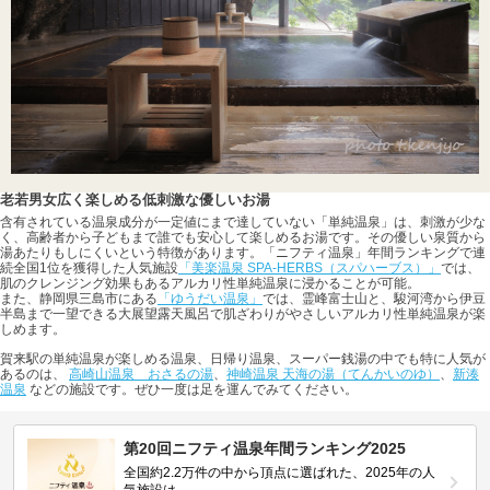
老若男女広く楽しめる低刺激な優しいお湯
含有されている温泉成分が一定値にまで達していない「単純温泉」は、刺激が少な
く、高齢者から子どもまで誰でも安心して楽しめるお湯です。その優しい泉質から
湯あたりもしにくいという特徴があります。「ニフティ温泉」年間ランキングで連
続全国1位を獲得した人気施設
「美楽温泉 SPA-HERBS（スパハーブス）」
では、
肌のクレンジング効果もあるアルカリ性単純温泉に浸かることが可能。
また、静岡県三島市にある
「ゆうだい温泉」
では、霊峰富士山と、駿河湾から伊豆
半島まで一望できる大展望露天風呂で肌ざわりがやさしいアルカリ性単純温泉が楽
しめます。
賀来駅の単純温泉が楽しめる温泉、日帰り温泉、スーパー銭湯の中でも特に人気が
あるのは、
高崎山温泉 おさるの湯
、
神崎温泉 天海の湯（てんかいのゆ）
、
新湊
温泉
などの施設です。ぜひ一度は足を運んでみてください。
第20回ニフティ温泉年間ランキング2025
全国約2.2万件の中から頂点に選ばれた、2025年の人