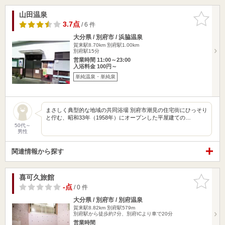
山田温泉
お気に入
りに追加
3.7点
/ 6 件
大分県 / 別府市 / 浜脇温泉
賀来駅8.70km
別府駅1.00km
別府駅15分
営業時間 11:00～23:00
入浴料金 100円～
単純温泉・単純泉
まさしく典型的な地域の共同浴場 別府市潮見の住宅街にひっそり
と佇む、昭和33年（1958年）にオープンした平屋建ての…
50代～
男性
関連情報から探す
喜可久旅館
お気に入
りに追加
-点
/ 0 件
大分県 / 別府市 / 別府温泉
賀来駅8.82km
別府駅579m
別府駅から徒歩約7分、別府ICより車で20分
営業時間