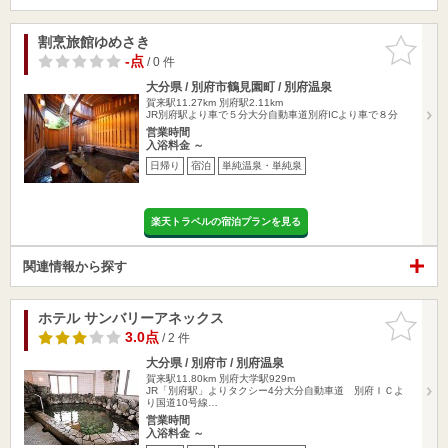
割烹旅館ゆめさき
お気に入
りに追加
-点
/ 0 件
大分県 / 別府市鶴見園町 / 別府温泉
賀来駅11.27km
別府駅2.11km
JR別府駅より車で５分大分自動車道別府ICより車で８分
営業時間
入浴料金 ～
日帰り
宿泊
単純温泉・単純泉
楽天トラベルの宿泊プランを見る
関連情報から探す
ホテル サンバリーアネックス
お気に入
りに追加
3.0点
/ 2 件
大分県 / 別府市 / 別府温泉
賀来駅11.80km
別府大学駅929m
JR「別府駅」よりタクシー4分大分自動車道 別府ＩＣよ
り国道10号線…
営業時間
入浴料金 ～