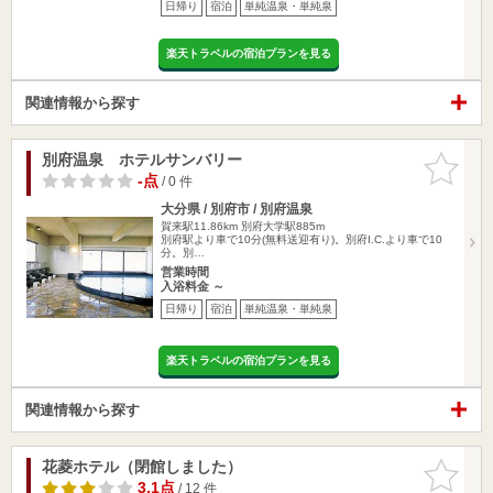
日帰り
宿泊
単純温泉・単純泉
楽天トラベルの宿泊プランを見る
関連情報から探す
別府温泉 ホテルサンバリー
お気に入
りに追加
-点
/ 0 件
大分県 / 別府市 / 別府温泉
賀来駅11.86km
別府大学駅885m
別府駅より車で10分(無料送迎有り)。別府I.C.より車で10
分。別…
営業時間
入浴料金 ～
日帰り
宿泊
単純温泉・単純泉
楽天トラベルの宿泊プランを見る
関連情報から探す
花菱ホテル（閉館しました）
お気に入
りに追加
3.1点
/ 12 件