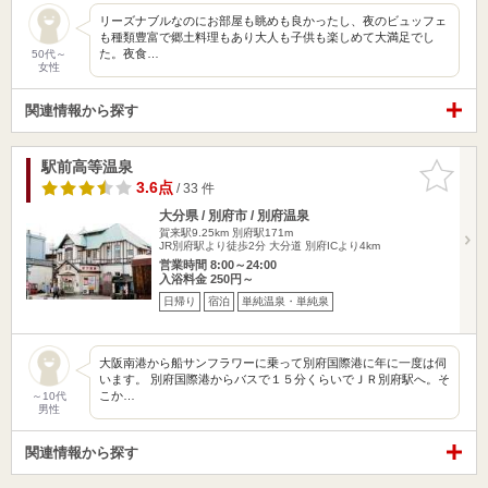
リーズナブルなのにお部屋も眺めも良かったし、夜のビュッフェ
も種類豊富で郷土料理もあり大人も子供も楽しめて大満足でし
た。夜食…
50代～
女性
関連情報から探す
駅前高等温泉
お気に入
りに追加
3.6点
/ 33 件
大分県 / 別府市 / 別府温泉
賀来駅9.25km
別府駅171m
JR別府駅より徒歩2分 大分道 別府ICより4km
営業時間 8:00～24:00
入浴料金 250円～
日帰り
宿泊
単純温泉・単純泉
大阪南港から船サンフラワーに乗って別府国際港に年に一度は伺
います。 別府国際港からバスで１５分くらいでＪＲ別府駅へ。そ
こか…
～10代
男性
関連情報から探す