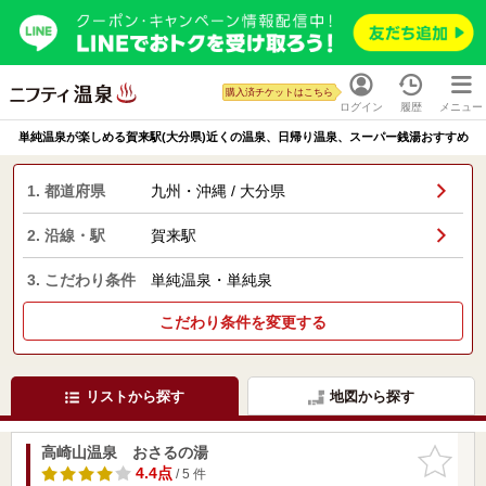
購入済チケットはこちら
ログイン
履歴
メニュー
単純温泉が楽しめる賀来駅(大分県)近くの温泉、日帰り温泉、スーパー銭湯おすすめ
1. 都道府県
九州・沖縄 / 大分県
2. 沿線・駅
賀来駅
3. こだわり条件
単純温泉・単純泉
こだわり条件を変更する
リストから探す
地図から探す
高崎山温泉 おさるの湯
お気に入
りに追加
4.4点
/ 5 件