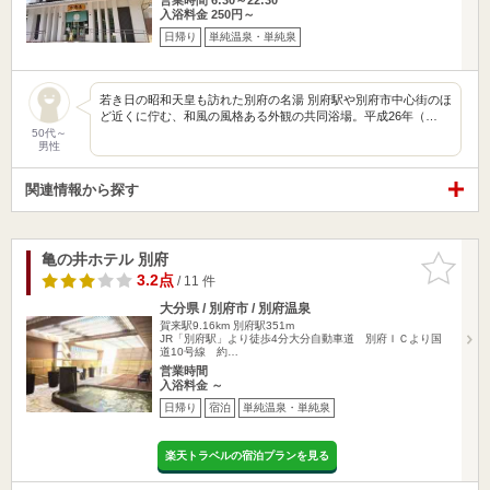
入浴料金 250円～
日帰り
単純温泉・単純泉
若き日の昭和天皇も訪れた別府の名湯 別府駅や別府市中心街のほ
ど近くに佇む、和風の風格ある外観の共同浴場。平成26年（…
50代～
男性
関連情報から探す
亀の井ホテル 別府
お気に入
りに追加
3.2点
/ 11 件
大分県 / 別府市 / 別府温泉
賀来駅9.16km
別府駅351m
JR「別府駅」より徒歩4分大分自動車道 別府ＩＣより国
道10号線 約…
営業時間
入浴料金 ～
日帰り
宿泊
単純温泉・単純泉
楽天トラベルの宿泊プランを見る