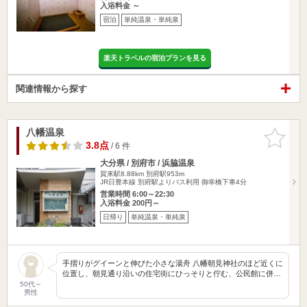
入浴料金 ～
宿泊
単純温泉・単純泉
楽天トラベルの宿泊プランを見る
関連情報から探す
八幡温泉
お気に入
りに追加
3.8点
/ 6 件
大分県 / 別府市 / 浜脇温泉
賀来駅8.88km
別府駅953m
JR日豊本線 別府駅よりバス利用 御幸橋下車4分
営業時間 6:00～22:30
入浴料金 200円～
日帰り
単純温泉・単純泉
手摺りがグイーンと伸びた小さな湯舟 八幡朝見神社のほど近くに
位置し、朝見通り沿いの住宅街にひっそりと佇む、公民館に併…
50代～
男性