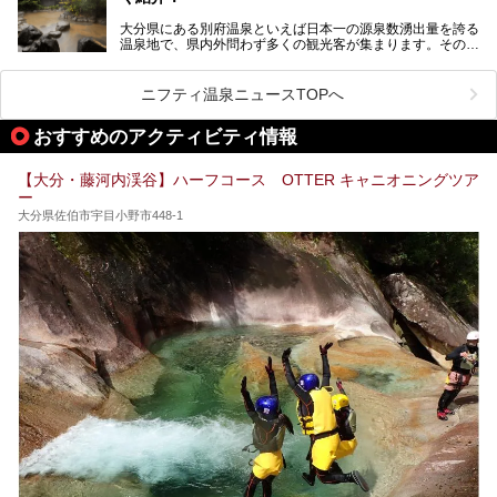
大分県にある別府温泉といえば日本一の源泉数湧出量を誇る
別府温泉は共同湯も多く、家庭やマンションにも温泉を引い
温泉地で、県内外問わず多くの観光客が集まります。その別
ている所もあります。
府温泉では「別府八湯温泉道」を実施しています。この別府
自宅にいながら温泉に入れるのは羨ましいですが、その中で
八湯温泉道とは別府八湯を巡る体験型イベントで、施設を回
も「こんな場所にも温泉が！？」というスポットがいくつか
って88ヶ所のスタンプを集めて温泉名人の認定を目指すと
あるんです。
ニフティ温泉ニュースTOPへ
いうものです。
他の温泉地では考えられないまさに温泉地ならではです。
これを読んで別府温泉巡りの参考になればと思います。
おすすめのアクティビティ情報
別府には朝早くから夜遅くまでやっている地元に根付いた銭
湯や、日帰りのみの大きな施設など様々な形態の温泉があり
ます。泉質も数多くなるので、好きな温泉から巡って温泉名
【大分・藤河内渓谷】ハーフコース OTTER キャニオニングツア
人を目指してみてはいかがでしょうか？
ー
大分県佐伯市宇目小野市448-1