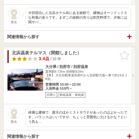
今回宿泊した北浜ホテル街にある旅館で、建物はオーソドックス
な和風の造りです。まずこの旅館の売りは割烹料理で、夕食には
関サバ…
匿名
関連情報から探す
北浜温泉テルマス（閉館しました）
お気に入
りに追加
3.4点
/ 10 件
大分県 / 別府市 / 別府温泉
賀来駅9.72km
別府駅819m
【車】 大分自動車道別府ICから別府駅方面へ車で約15分 J
R別…
営業時間 10:00～22:00
入浴料金 510円～
日帰り
単純温泉・単純泉
綺麗な建物で、露天のほかミストサウナがあったのはよかったで
す。バランスはいいですが、ちょっと雰囲気に欠けるかな？とい
う気も…
匿名
関連情報から探す