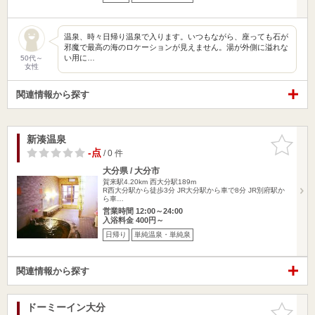
温泉、時々日帰り温泉で入ります。いつもながら、座っても石が
邪魔で最高の海のロケーションが見えません。湯が外側に溢れな
い用に…
50代～
女性
関連情報から探す
新湊温泉
お気に入
りに追加
-点
/ 0 件
大分県 / 大分市
賀来駅4.20km
西大分駅189m
R西大分駅から徒歩3分 JR大分駅から車で8分 JR別府駅か
ら車…
営業時間 12:00～24:00
入浴料金 400円～
日帰り
単純温泉・単純泉
関連情報から探す
ドーミーイン大分
お気に入