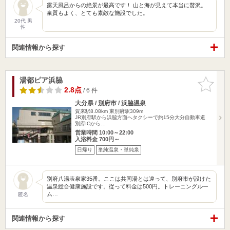
露天風呂からの絶景が最高です！ 山と海が見えて本当に贅沢。
泉質もよく、とても素敵な施設でした。
20代 男
性
関連情報から探す
湯都ピア浜脇
お気に入
りに追加
2.8点
/ 6 件
大分県 / 別府市 / 浜脇温泉
賀来駅8.08km
東別府駅309m
JR別府駅から浜脇方面へタクシーで約15分大分自動車道
別府ICから…
営業時間 10:00～22:00
入浴料金 700円～
日帰り
単純温泉・単純泉
別府八湯表泉家35番。ここは共同湯とは違って、別府市が設けた
温泉総合健康施設です。従って料金は500円。トレーニングルー
ム…
匿名
関連情報から探す