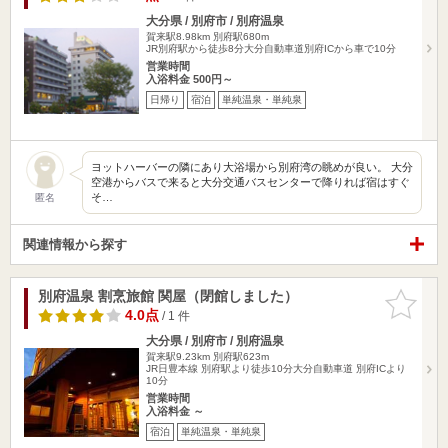
大分県 / 別府市 / 別府温泉
賀来駅8.98km
別府駅680m
JR別府駅から徒歩8分大分自動車道別府ICから車で10分
営業時間
入浴料金 500円～
日帰り
宿泊
単純温泉・単純泉
ヨットハーバーの隣にあり大浴場から別府湾の眺めが良い。 大分
空港からバスで来ると大分交通バスセンターで降りれば宿はすぐ
そ…
匿名
関連情報から探す
別府温泉 割烹旅館 関屋（閉館しました）
お気に入
りに追加
4.0点
/ 1 件
大分県 / 別府市 / 別府温泉
賀来駅9.23km
別府駅623m
JR日豊本線 別府駅より徒歩10分大分自動車道 別府ICより
10分
営業時間
入浴料金 ～
宿泊
単純温泉・単純泉