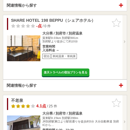
関連情報から探す
SHARE HOTEL 198 BEPPU（シェアホテル）
お気に入
りに追加
-点
/ 0 件
大分県 / 別府市 / 別府温泉
賀来駅9.03km
別府駅681m
別府駅より徒歩にて約10分
営業時間
入浴料金 ～
宿泊
単純温泉・単純泉
楽天トラベルの宿泊プランを見る
関連情報から探す
不老泉
お気に入
りに追加
4.1点
/ 25 件
大分県 / 別府市 / 別府温泉
賀来駅9.15km
別府駅299m
JR別府駅東口より駅前通りを徒歩約5分 大分自動車道 別府
ICから…
営業時間 6:30～22:30