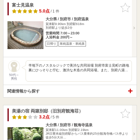
富士見温泉
お気に入
りに追加
5.0点
/ 1 件
大分県 / 別府市 / 別府温泉
賀来駅9.90km
別府駅618m
別府駅より徒歩2分
営業時間 7:00～23:00
入浴料金 200円～
日帰り
単純温泉・単純泉
半地下のノスタルジックで美渋な共同浴場 別府市富士見町の路地
裏にひっそりと佇む、激渋な木造の共同浴場。また、別府八湯…
50代～
男性
関連情報から探す
美湯の宿 両築別邸（旧別府観海荘）
お気に入
りに追加
3.2点
/ 5 件
大分県 / 別府市 / 観海寺温泉
賀来駅11.00km
別府駅2.19km
JR日豊本線別府駅からバス乗車約25分観海寺橋バス停より
徒歩5分大分…