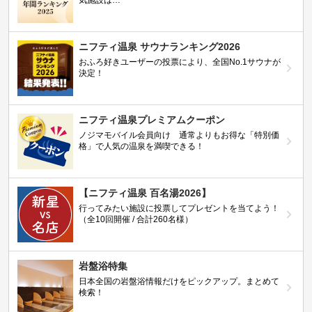
気施設は…
ニフティ温泉 サウナランキング2026
おふろ好きユーザーの投票により、全国No.1サウナが
決定！
ニフティ温泉プレミアムクーポン
ノジマモバイル会員向け 通常よりもお得な「特別価
格」で人気の温泉を満喫できる！
【ニフティ温泉 百名湯2026】
行ってみたい施設に投票してプレゼントを当てよう！
（全10回開催 / 合計260名様）
岩盤浴特集
日本全国の岩盤浴情報だけをピックアップ。まとめて
検索！