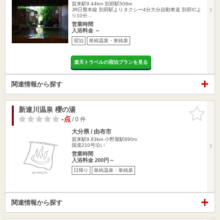
賀来駅9.44km
別府駅509m
JR日豊本線 別府駅よりタクシー4分大分自動車道 別府ICよ
り10分…
営業時間
入浴料金 ～
宿泊
単純温泉・単純泉
楽天トラベルの宿泊プランを見る
関連情報から探す
新連川温泉 櫻の湯
お気に入
りに追加
-点
/ 0 件
大分県 / 由布市
賀来駅9.83km
小野屋駅890m
国道210号沿い
営業時間
入浴料金 200円～
日帰り
単純温泉・単純泉
関連情報から探す