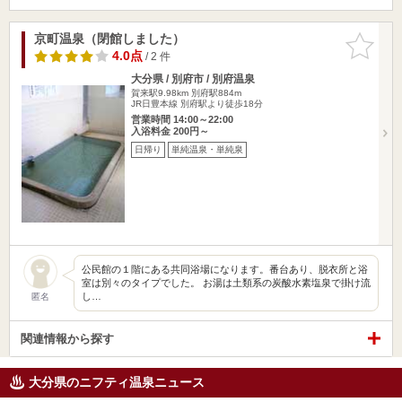
京町温泉（閉館しました）
お気に入
りに追加
4.0点
/ 2 件
大分県 / 別府市 / 別府温泉
賀来駅9.98km
別府駅884m
JR日豊本線 別府駅より徒歩18分
営業時間 14:00～22:00
入浴料金 200円～
日帰り
単純温泉・単純泉
公民館の１階にある共同浴場になります。番台あり、脱衣所と浴
室は別々のタイプでした。 お湯は土類系の炭酸水素塩泉で掛け流
し…
匿名
関連情報から探す
大分県のニフティ温泉ニュース