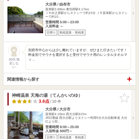
大分県 / 由布市
賀来駅3.68km
東別府駅4.17km
ＪＲ向之原駅からタクシーで約15分 ＪＲ賀来駅からタクシ
ーで約10…
営業時間 5:00～23:00
入浴料金 ～
日帰り
単純温泉・単純泉
別府市中心からは少し離れていますが、ぜひまた行きたいです！
料金別でサウナを選択すると受付でサウナ用のレンタルタオルマ
ッ…
30代 指
定しな
い
関連情報から探す
神崎温泉 天海の湯（てんかいのゆ）
お気に入
りに追加
3.6点
/ 10 件
大分県 / 大分市
賀来駅4.16km
西大分駅915m
JR日豊線 西大分駅よりタクシー利用5分大分自動車道 大分
ICより田…
営業時間 8:00～25:00
入浴料金 600円～
日帰り
単純温泉・単純泉