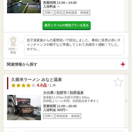
営業時間 11:00～14:00
入浴料金 ～
日帰り
宿泊
単純温泉・単純泉
楽天トラベルの宿泊プランを見る
息子達家族からの還暦祝いで宿泊しました。事前に長男が赤いチ
ャンチャンコや帽子など準備してくれて夫婦共々感動！でした。
ホテル…
50代～
男性
関連情報から探す
久留米ラーメン みなと温泉
お気に入
りに追加
4.0点
/ 1 件
大分県 / 別府市 / 別府温泉
賀来駅11.07km
別府大学駅1.65km
別府駅よりバス利用、別府観光港下車すぐ
営業時間 11:00～26:00
入浴料金 300円～
日帰り
単純温泉・単純泉