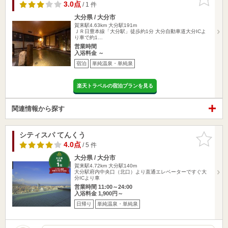
りに追加
3.0点
/ 1 件
大分県 / 大分市
賀来駅4.63km
大分駅191m
ＪＲ日豊本線「大分駅」徒歩約1分 大分自動車道大分ICよ
り車で約1…
営業時間
入浴料金 ～
宿泊
単純温泉・単純泉
楽天トラベルの宿泊プランを見る
関連情報から探す
シティスパ てんくう
お気に入
りに追加
4.0点
/ 5 件
大分県 / 大分市
賀来駅4.72km
大分駅140m
大分駅府内中央口（北口）より直通エレベーターですぐ大
分ICより車
営業時間 11:00～24:00
入浴料金 1,900円～
日帰り
単純温泉・単純泉