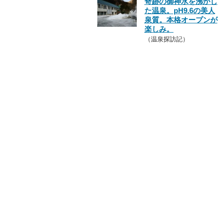
奇跡の御神水を沸かし
た温泉。pH9.6の美人
泉質。本格オープンが
楽しみ。
（温泉探訪記）