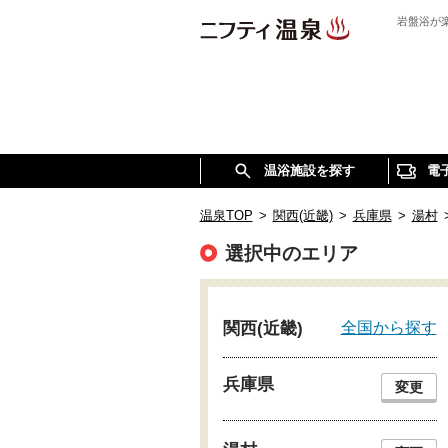
岩盤浴が
温浴施設を探す
電
温泉TOP
>
関西(近畿)
>
兵庫県
>
湯村
選択中のエリア
全国から探す
関西(近畿)
兵庫県
変更