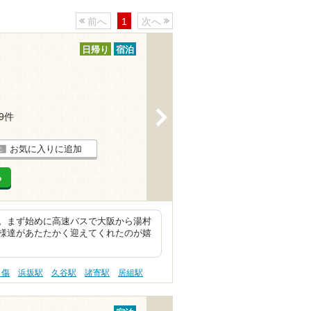
前へ
1
次へ
日帰り
宿泊
>
19件
お気に入りに追加
る
。まず始めに高速バスで大阪から湯村
様達があたたかく迎えてくれたのが嬉
り傷
浜坂駅
久谷駅
諸寄駅
居組駅