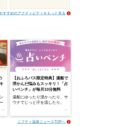
おすすめのアクティビティをもっと見る
の
【おふろパス限定特典】湯船で
キ
浮かんだ悩みもスッキリ！「占
いベンチ」が毎月10分無料
ン
湯船にゆったり浸かったり、サ
ロー
ウナでじっと汗を流したり。
る
名
e-
ニフティ温泉ニュースTOPへ
い
そんな「一人でぼんやり過ごす