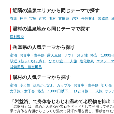
チ」を展開中♨
たします。
近隣の温泉エリアから同じテーマで探す
手相やタロットなど気軽に楽し
める占いで、“ととのう”おふろ
有馬
神戸
宝塚
西宮
明石
東播磨
姫路
丹波篠山
淡路島
時間を、もっと特別に。
湯村の温泉地から同じテーマで探す
湯村温泉
兵庫県の人気テーマから探す
宿泊
お食事・食事処
露天風呂
サウナ
冷え性
格安（1,000
駅近（徒歩10分以内）
ひとり旅・一人旅
塩化物泉
エステ・
貸切風呂、個室風呂
湯村の人気テーマから探す
宿泊
冷え性
源泉かけ流し
カップル
お食事・食事処
切り傷
女子旅・女子会
格安（1,000円以下）
ひとり旅・一人旅
ホテ
「岩盤浴」で身体をじわじわ温めて老廃物を排出
「岩盤浴」は、温めた天然石や岩石をベッドとして利用してそこ
果で身体を内側からじっくり温めて発汗作用を促し、蓄積された