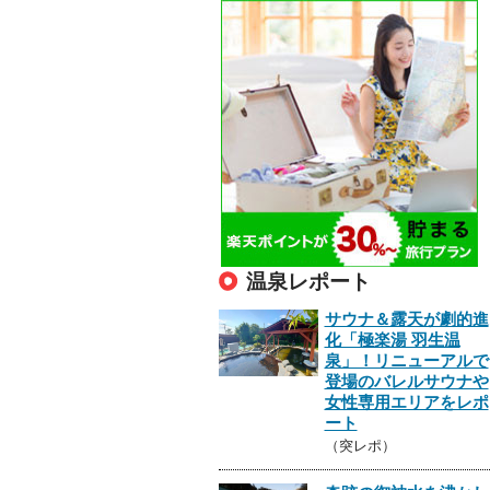
温泉レポート
サウナ＆露天が劇的進
化「極楽湯 羽生温
泉」！リニューアルで
登場のバレルサウナや
女性専用エリアをレポ
ート
（突レポ）