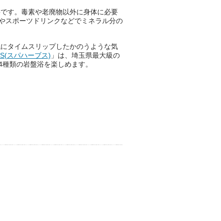
おふろパス会員様なら、この特
要です。毒素や老廃物以外に身体に必要
別なひとときを「毎月10分無
やスポーツドリンクなどでミネラル分の
料」でご利用いただけます。
代にタイムスリップしたかのうような気
BS(スパハーブス)
」は、埼玉県最大級の
4種類の岩盤浴を楽しめます。
お湯で体がほぐれたら、次は占
い師さんとお話しして、心もほ
ぐしてみませんか？