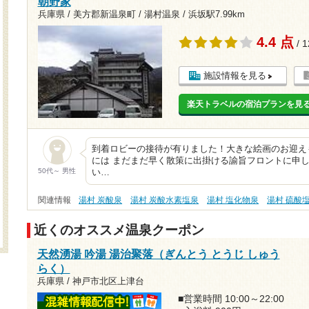
朝野家
兵庫県 / 美方郡新温泉町 / 湯村温泉 /
浜坂駅7.99km
4.4 点
/ 
施設情報を見る
楽天トラベルの宿泊プランを見
到着ロビーの接待が有りました！大きな絵画のお迎え
には まだまだ早く散策に出掛ける諭旨フロントに申
50代～ 男性
い…
関連情報
湯村 炭酸泉
湯村 炭酸水素塩泉
湯村 塩化物泉
湯村 硫酸
近くのオススメ温泉クーポン
天然湧湯 吟湯 湯治聚落（ぎんとう とうじ しゅう
らく）
兵庫県 / 神戸市北区上津台
■営業時間 10:00～22:00