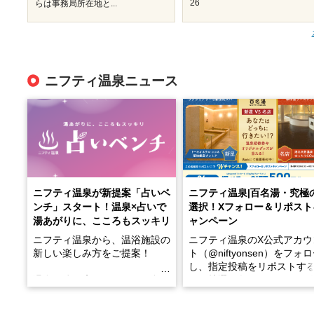
26
らは事務局所在地と...
ニフティ温泉ニュース
ニフティ温泉が新提案「占いベ
ニフティ温泉|百名湯・究極
ンチ」スタート！温泉×占いで
選択！Xフォロー＆リポスト
湯あがりに、こころもスッキリ
ャンペーン
ニフティ温泉から、温浴施設の
ニフティ温泉のX公式アカウ
新しい楽しみ方をご提案！
ト（@niftyonsen）をフォ
し、指定投稿をリポストす
温泉で体を癒したあとに、占い
と、抽選で各回26（ふろ）
でこころもスッキリ──そんな
様（合計260名様）に選べる
新体験が楽しめる「占いベン
GIFT500円分をプレゼント