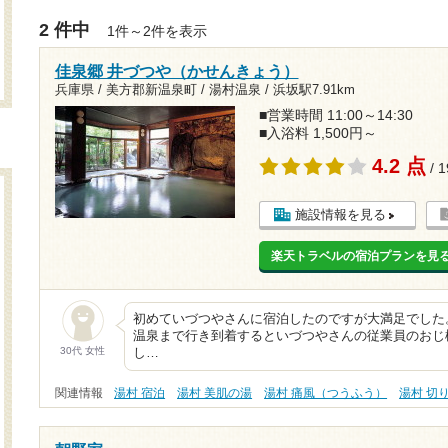
2 件中
1件～2件を表示
佳泉郷 井づつや（かせんきょう）
兵庫県 / 美方郡新温泉町 / 湯村温泉 /
浜坂駅7.91km
■営業時間 11:00～14:30
■入浴料 1,500円～
4.2 点
/ 
施設情報を見る
楽天トラベルの宿泊プランを見
初めていづつやさんに宿泊したのですが大満足でした
温泉まで行き到着するといづつやさんの従業員のおじ
30代 女性
し…
関連情報
湯村 宿泊
湯村 美肌の湯
湯村 痛風（つうふう）
湯村 切