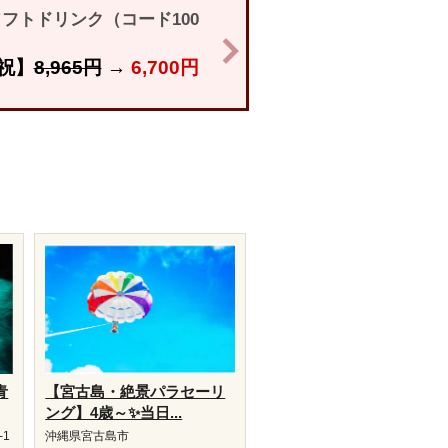
フトドリンク（コード100
>
祝】
8,965円
→
6,700円
青
【宮古島・絶景パラセーリ
ング】4歳～✨当日...
-1
沖縄県宮古島市