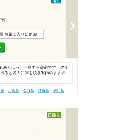
宿泊
12件
>
お気に入りに追加
る
もありほっと一息する御宿です！夕食
し出ると各人に卵を頂き案内のまま細
塩泉
浜坂駅
久谷駅
諸寄駅
居組駅
日帰り