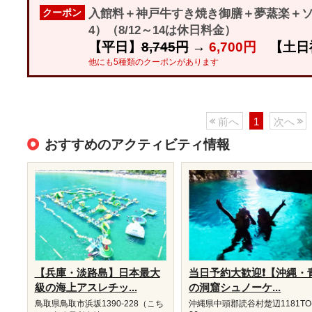
入館料＋神戸牛すき焼き御膳＋夢蒸楽＋ソ
クーポン
4）（8/12～14は休日料金）
【平日】
8,745円
→
6,700円
【土日
他にも5種類のクーポンがあります
前へ
1
次へ
おすすめのアクティビティ情報
【兵庫・淡路島】日本最大
当日予約大歓迎❗【沖縄・
級の海上アスレチッ...
の洞窟シュノーケ...
鳥取県鳥取市浜坂1390‐228（こち
沖縄県中頭郡読谷村楚辺1181TO