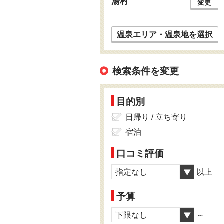
湯村
変更
温泉エリア・温泉地を選択
検索条件を変更
目的別
日帰り / 立ち寄り
宿泊
口コミ評価
指定なし
以上
予算
下限なし
～