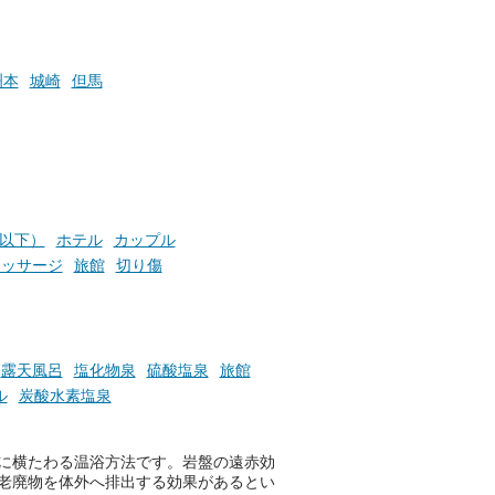
時間」、ふだん後回しにしてい
た「これからのこと」や「ちょ
っとした悩み」が、頭に浮かん
でくることはありませんか？
洲本
城崎
但馬
お風呂でリラックスしているか
らこそ向き合える、大切な自分
の本音。
円以下）
ホテル
カップル
そんな心のつぶやきを、湯あが
りの温まった心のまま相談でき
マッサージ
旅館
切り傷
たら素敵ですよね。
ニフティ温泉の「占いベンチ」
露天風呂
塩化物泉
硫酸塩泉
旅館
は、そんなあなたの心のつぶや
ル
炭酸水素塩泉
きをプロの占い師に相談するこ
とができるサービスです。
！
に横たわる温浴方法です。岩盤の遠赤効
老廃物を体外へ排出する効果があるとい