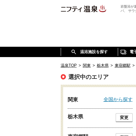
岩盤浴が
パ、 サ
温浴施設を探す
電
温泉TOP
>
関東
>
栃木県
>
東宿郷駅
>
選択中のエリア
全国から探す
関東
栃木県
変更