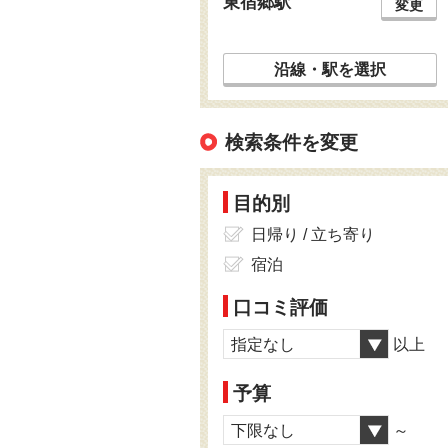
東宿郷駅
変更
沿線・駅を選択
検索条件を変更
目的別
日帰り / 立ち寄り
宿泊
口コミ評価
指定なし
以上
予算
下限なし
～