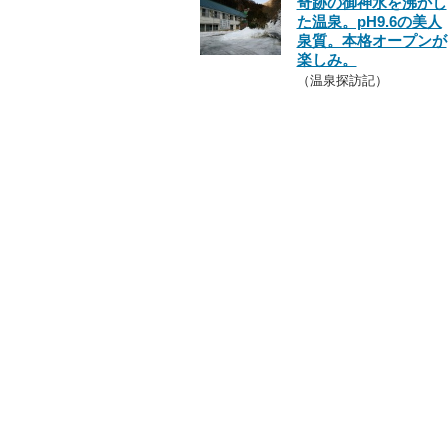
奇跡の御神水を沸かし
た温泉。pH9.6の美人
泉質。本格オープンが
楽しみ。
（温泉探訪記）