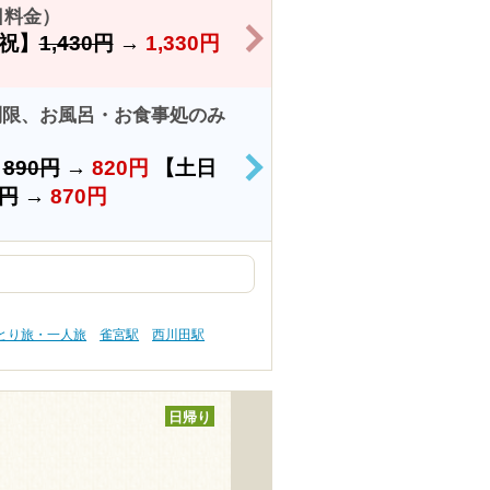
日料金）
>
祝】
1,430円
→
1,330円
制限、お風呂・お食事処のみ
）
890円
→
820円
【土日
>
0円
→
870円
ひとり旅・一人旅
雀宮駅
西川田駅
日帰り