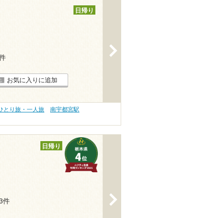
日帰り
>
6件
お気に入りに追加
 ひとり旅・一人旅
南宇都宮駅
日帰り
>
83件