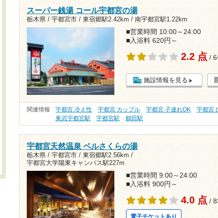
スーパー銭湯 コール宇都宮の湯
栃木県 / 宇都宮市 /
東宿郷駅2.42km
/
南宇都宮駅1.22km
■営業時間 10:00～24:00
■入浴料 620円～
2.2 点
/ 
施設情報を見る
関連情報
宇都宮 冷え性
宇都宮 カップル
宇都宮 子連れOK
宇都宮
東武宇都宮駅
宇都宮駅
鶴田駅
宇都宮天然温泉 ベルさくらの湯
栃木県 / 宇都宮市 /
東宿郷駅2.56km
/
宇都宮大学陽東キャンパス駅227m
■営業時間 9:00～24:00
■入浴料 900円～
4.0 点
/ 
電子チケットあり