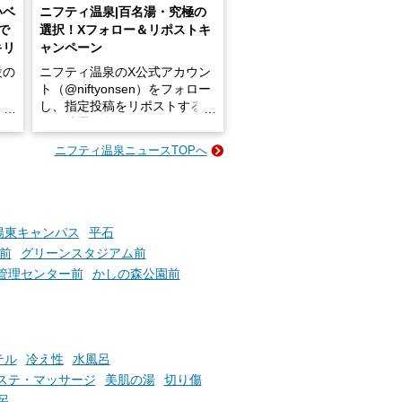
いベ
ニフティ温泉|百名湯・究極の
で
選択！Xフォロー＆リポストキ
キリ
ャンペーン
設の
ニフティ温泉のX公式アカウン
ト（@niftyonsen）をフォロー
し、指定投稿をリポストする
占い
と、抽選で各回26（ふろ）名
な
様（合計260名様）に選べるe-
ニフティ温泉ニュースTOPへ
ン
GIFT500円分をプレゼントい
たします。
楽し
ふろ
陽東キャンパス
平石
前
グリーンスタジアム前
管理センター前
かしの森公園前
テル
冷え性
水風呂
ステ・マッサージ
美肌の湯
切り傷
呂