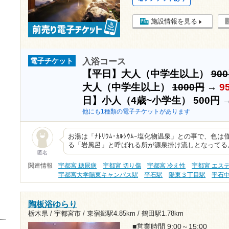
施設情報を見る
入浴コース
電子チケット
【平日】大人（中学生以上）
90
大人（中学生以上）
1000円
→
9
日】小人（4歳~小学生）
500円
他にも1種類の電子チケットがあります
お湯は「ﾅﾄﾘｳﾑ･ｶﾙｼｳﾑｰ塩化物温泉」との事で、
る「岩風呂」と呼ばれる所が源泉掛け流しとなってる
匿名
関連情報
宇都宮 糖尿病
宇都宮 切り傷
宇都宮 冷え性
宇都宮 エス
宇都宮大学陽東キャンパス駅
平石駅
陽東３丁目駅
平石
陶板浴ゆらり
栃木県 / 宇都宮市 /
東宿郷駅4.85km
/
鶴田駅1.78km
■営業時間 9:00～15:00