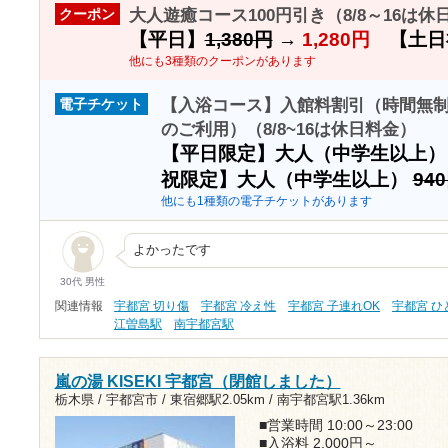
大人遊癒コース100円引き（8/8～16は休
クーポン
【平日】
1,380円
→
1,280円
【土日
他にも3種類のクーポンがあります
【入浴コース】入館料割引（時間無
電子チケット
のご利用）（8/8~16は休日料金）
【平日限定】大人（中学生以上
祝限定】大人（中学生以上）
94
他にも1種類の電子チケットがあります
よかったです
30代 男性
関連情報
宇都宮 切り傷
宇都宮 冷え性
宇都宮 子連れOK
宇都宮 
江曽島駅
南宇都宮駅
嵐の湯 KISEKI 宇都宮（閉館しました）
栃木県 / 宇都宮市 /
東宿郷駅2.05km
/
南宇都宮駅1.36km
■営業時間 10:00～23:00
■入浴料 2,000円～