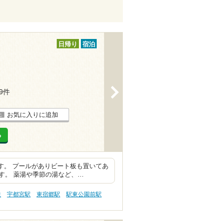
日帰り
宿泊
>
19件
お気に入りに追加
る
す。 プールがありビート板も置いてあ
す。 薬湯や季節の湯など、…
性
宇都宮駅
東宿郷駅
駅東公園前駅