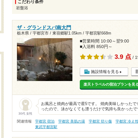
こだわり条件
岩盤浴
ザ・グランドスパ南大門
栃木県 / 宇都宮市 /
東宿郷駅1.05km
/
宇都宮駅668m
■営業時間 10:00～翌9:00
■入浴料 850円～
3.9 点
/ 
施設情報を見る
楽天トラベルの宿泊プランを見
お風呂と焼肉が最高で星5です。 焼肉美味しかったで
ったので、泳がなくても漂うだけで気持ち良かったで
30代 女性
関連情報
宇都宮 宿泊
宇都宮 美肌の湯
宇都宮 切り傷
宇都宮 冷え
東武宇都宮駅