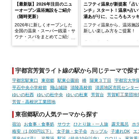
【最新版】2026年注目のニュ
ニフティ温泉が新提案「占
ーオープン温浴施設をご紹介
ンチ」スタート！温泉×占い
（随時更新）
湯あがりに、こころもスッ
2026年に新しくオープンした
ニフティ温泉から、温浴施
全国の温泉・スーパー銭湯・サ
新しい楽しみ方をご提案！
ウナ・スパをまとめてご紹介！
※随時更新しています
温泉で体を癒したあとに、
でこころもスッキリ──そん
天然温泉や露天風呂、注目のサ
新体験が楽しめる「占いベ
ウナなど、こだわりの魅力がつ
チ」を展開中♨
まったスポットが続々登場して
宇都宮芳賀ライト線の駅から同じテーマで探す
います。
手相やタロットなど気軽に
現地取材記事もあわせて紹介し
める占いで、“ととのう”お
宇都宮駅東口
東宿郷
駅東公園前
峰
陽東３丁目
宇都宮大学
ていますので、気になる施設は
時間を、もっと特別に。
平石中央小学校前
飛山城跡
清陵高校前
清原地区市民センター
ぜひチェックして次のおでかけ
ゆいの杜西
ゆいの杜中央
ゆいの杜東
芳賀台
芳賀町工業団地
先の参考にしてみてください
ね。
芳賀・高根沢工業団地
東宿郷駅の人気テーマから探す
宿泊
お食事・食事処
サウナ
ひとり旅・一人旅
露天風呂
ホ
格安（1,000円以下）
女子旅・女子会
カップル
子連れOK
エ
源泉かけ流し
岩盤浴
駅近（徒歩10分以内）
ロウリュ
家族風