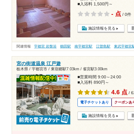
■入浴料 1,500円～
- 点
/ 0件
施設情報を見る
関連情報
宇都宮 岩盤浴
鶴田駅
南宇都宮駅
江曽島駅
東武宇都宮
宮の街道温泉 江戸遊
栃木県 / 宇都宮市 /
東宿郷駅7.03km
/
雀宮駅3.00km
■営業時間 9:00～24:00
■入浴料 890円～
4.6 点
/ 
電子チケットあり
クーポンあ
施設情報を見る