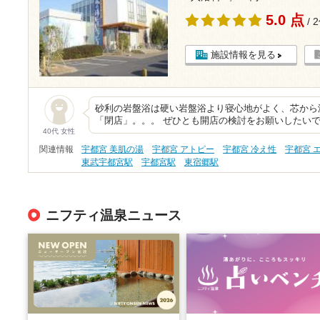
5.0 点
/ 
施設情報を見る
砂利の岩盤浴は硬い岩盤浴より寝心地がよく、芯から
「閉店」。。。 ぜひとも開店の検討をお願いしたい
40代 女性
関連情報
宇都宮 美肌の湯
宇都宮 アトピー
宇都宮 冷え性
宇都宮 
東武宇都宮駅
宇都宮駅
東宿郷駅
ニフティ温泉ニュース