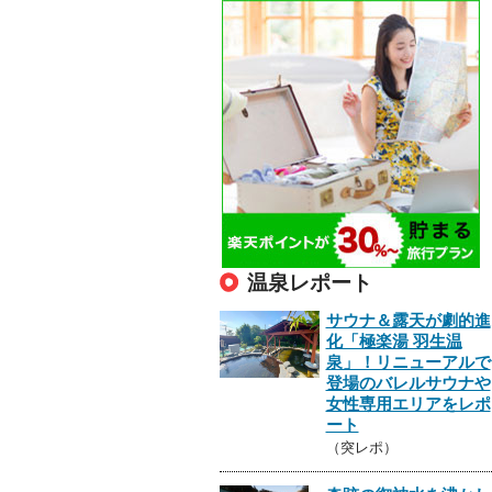
温泉レポート
サウナ＆露天が劇的進
化「極楽湯 羽生温
泉」！リニューアルで
登場のバレルサウナや
女性専用エリアをレポ
ート
（突レポ）