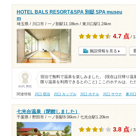
HOTEL BALS RESORT&SPA 別邸 SPA museu
m
埼玉県 / 川口市 /
一ノ割駅11.18km
/
東川口駅1.24km
4.7 点
/ 
施設情報を見る
宿泊で無料で温泉を楽しみました。 (現在は日帰り温
限り温泉を利用できるとのこと) ここのホテルは、た
40代 男性
関連情報
川口 宿泊
川口 カップル
川口 ホテル
川口 サウナ
東川
七光台温泉（閉館しました）
千葉県 / 野田市 /
一ノ割駅8.06km
/
七光台駅1.20km
3.8 点
/ 