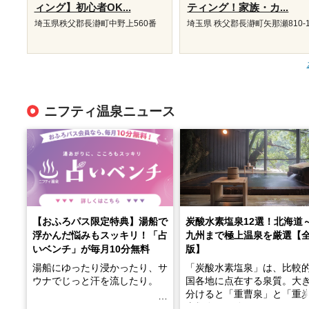
ィング】初心者OK...
ティング！家族・カ...
埼玉県秩父郡長瀞町中野上560番
埼玉県 秩父郡長瀞町矢那瀬810-
ニフティ温泉ニュース
【おふろパス限定特典】湯船で
炭酸水素塩泉12選！北海道
浮かんだ悩みもスッキリ！「占
九州まで極上温泉を厳選【
いベンチ」が毎月10分無料
版】
湯船にゆったり浸かったり、サ
「炭酸水素塩泉」は、比較
ウナでじっと汗を流したり。
国各地に点在する泉質。大
分けると「重曹泉」と「重
土類泉」に分かれます。