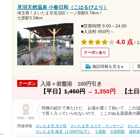
見沼天然温泉 小春日和（こはるびより）
埼玉県 / さいたま市見沼区 /
一ノ割駅9.74km
/
七里駅3.34km
■営業時間 9:00～24:00
■入浴料 950円～
4.0 点
/ 
クーポンあり
施設情報を見る
入浴＋岩盤浴 100円引き
クーポン
【平日】
1,450円
→
1,350円
【土日
同僚の紹介で来たけど、 お湯が濃くて効いて、この辺
で長く入っていられないので、 ここのぬる湯源泉の露
50代～ 女性
関連情報
さいたま市 冷え性
さいたま市 エステ・マッサージ
さいた
さいたま市 格安（1,000円以下）
七里駅
大和田駅
浦和