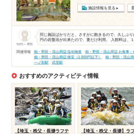
施設情報を見る
同じ施設ばかりだと、さすがに飽きるので、久しぶり
円の岩盤浴が出来たので、妻だけ利用。 入館料は、
50代～ 男性
関連情報
柏・野田・流山周辺 塩化物泉
柏・野田・流山周辺 お食事・
柏・野田・流山周辺 格安（1,000円以下）
柏・野田・流山周
一ノ割駅
武里駅
おすすめのアクティビティ情報
【埼玉・秩父・長瀞ラフテ
【埼玉・秩父・長瀞】ラ