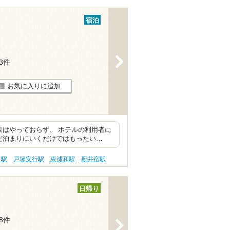
宿泊
>
13件
お気に入りに追加
泉はやっておらず、 ホテルの利用者に
だ泊まりにいくだけではもったい…
口駅
戸塚安行駅
東浦和駅
新井宿駅
日帰り
78件
>