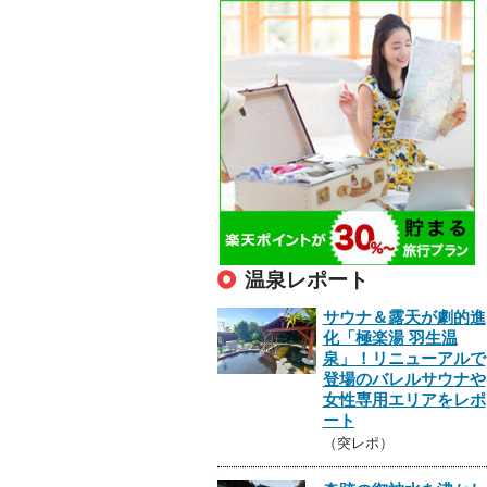
温泉レポート
サウナ＆露天が劇的進
化「極楽湯 羽生温
泉」！リニューアルで
登場のバレルサウナや
女性専用エリアをレポ
ート
（突レポ）