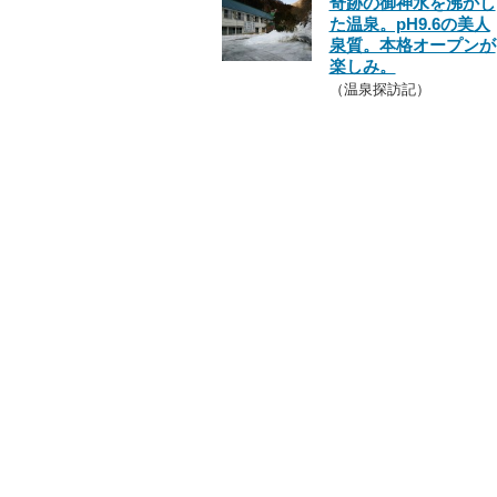
奇跡の御神水を沸かし
た温泉。pH9.6の美人
泉質。本格オープンが
楽しみ。
（温泉探訪記）