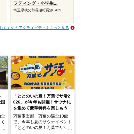
フティング・小学生...
1
埼玉県秩父郡長瀞町長瀞1429
おすすめのアクティビティをもっと見る
～
「ととのいの夏！万葉でサ活2
全国
026」が今年も開催！サウナ札
を集めて豪華特典を楽しもう
的全
万葉倶楽部・万葉の湯全10館
きく
で、今年も夏のサウナイベント
炭酸
「ととのいの夏！万葉でサ活2
026」が開催されます！