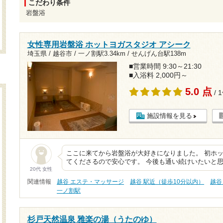
こだわり条件
岩盤浴
女性専用岩盤浴 ホットヨガスタジオ アシーク
埼玉県 / 越谷市 /
一ノ割駅3.34km
/
せんげん台駅138m
■営業時間 9:30～21:30
■入浴料 2,000円～
5.0 点
/ 
施設情報を見る
ここに来てから岩盤浴が大好きになりました。 初ホ
てくださるので安心です。 今後も通い続けいたいと
20代 女性
関連情報
越谷 エステ・マッサージ
越谷 駅近（徒歩10分以内）
越谷
一ノ割駅
杉戸天然温泉 雅楽の湯（うたのゆ）