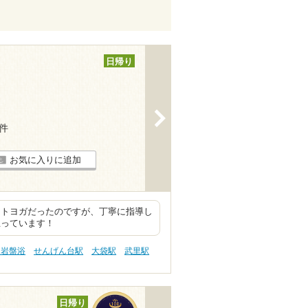
日帰り
>
1件
お気に入りに追加
ットヨガだったのですが、丁寧に指導し
思っています！
 岩盤浴
せんげん台駅
大袋駅
武里駅
日帰り