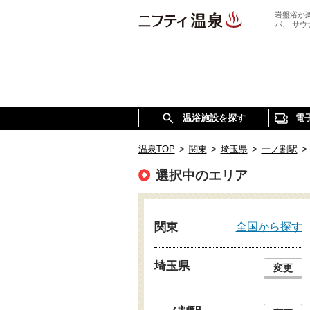
岩盤浴が
パ、 サ
温浴施設を探す
電
温泉TOP
>
関東
>
埼玉県
>
一ノ割駅
>
選択中のエリア
全国から探す
関東
埼玉県
変更