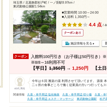
埼玉県 / 北葛飾郡杉戸町 /
一ノ割駅8.97km
/
東武動物公園駅1.54km
■営業時間 10:00～24:00
■入浴料 1,350円～
4.4 点
/ 
クーポンあり
施設情報を見る
入館料100円引き（お子様は50円引き）
クーポン
※8/8～16利用不可
【平日】
1,350円
→
1,250円
【土日
今年は６回 雅楽の湯 利用させて頂いてます。 源泉 
二ヶ所の食事どころで働く従業員の方いつ行ってもス
40代 男性
関連情報
久喜・幸手周辺 塩化物泉
久喜・幸手周辺 切り傷
久喜・幸
久喜・幸手周辺 エステ・マッサージ
東武動物公園駅
杉戸