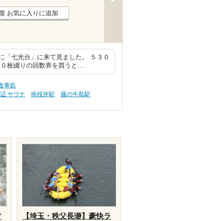
お気に入りに追加
に「七光台」に来て見ました。 ５３０
１０枚綴りの回数券を買うと…
食事処
辺 サウナ
南桜井駅
藤の牛島駅
フ
【埼玉・秩父長瀞】豪快ラ