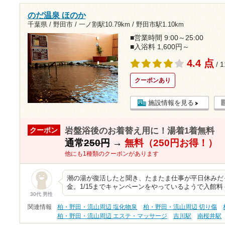
のだ温泉 ほのか
千葉県 / 野田市 /
一ノ割駅10.79km
/
野田市駅1.10km
■営業時間 9:00～25:00
■入浴料 1,600円～
4.4 点
/ 
クーポンあり
施設情報を見る
岩盤浴後のお着替え用に！湯着1着無料
クーポン
通常
250円
→
無料（250円お得！）
他にも1種類のクーポンがあります
潮の湯が復活したと聞き、たまたま仕事が平日休みだ
金。1/15までキャンペーンをやっているようで入館料＋
30代 男性
関連情報
柏・野田・流山周辺 塩化物泉
柏・野田・流山周辺 切り傷
柏・野田・流山周辺 エステ・マッサージ
吉川駅
南桜井駅