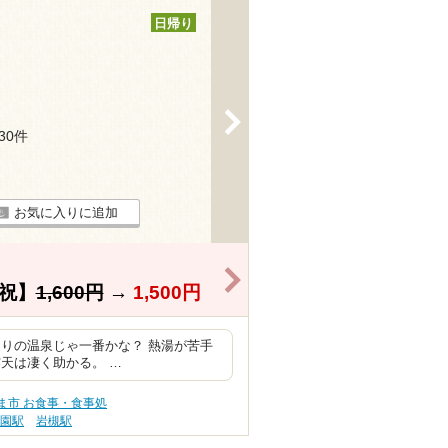
日帰り
>
130件
お気に入りに追加
>
祝】
1,600円
→
1,500円
りの温泉じゃ一番かな？ 熱湯が苦手
天は凄く助かる。 …
ま市 お食事・食事処
美園駅
岩槻駅