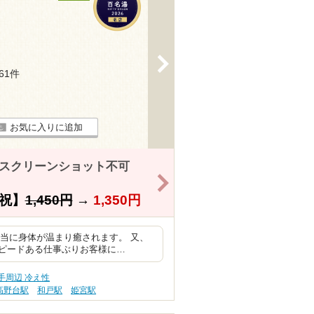
>
461件
お気に入りに追加
※スクリーンショット不可
>
祝】
1,450円
→
1,350円
本当に身体が温まり癒されます。 又、
ピードある仕事ぶりお客様に…
手周辺 冷え性
高野台駅
和戸駅
姫宮駅