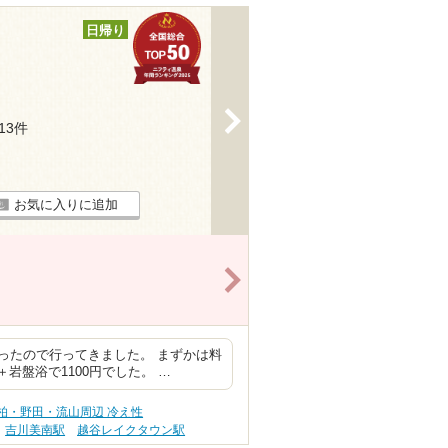
日帰り
>
113件
お気に入りに追加
>
ったので行ってきました。 まずかは料
岩盤浴で1100円でした。 …
柏・野田・流山周辺 冷え性
吉川美南駅
越谷レイクタウン駅