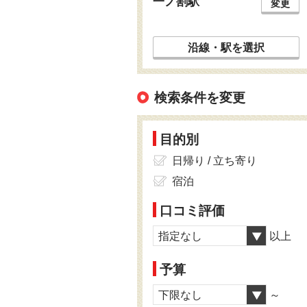
一ノ割駅
変更
沿線・駅を選択
検索条件を変更
目的別
日帰り / 立ち寄り
宿泊
口コミ評価
指定なし
以上
予算
下限なし
～