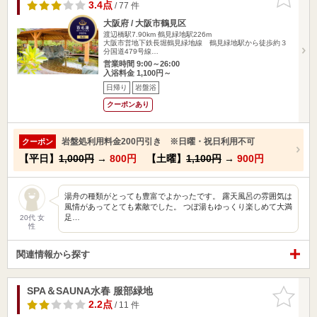
りに追加
3.4点
/ 77 件
大阪府 / 大阪市鶴見区
渡辺橋駅7.90km
鶴見緑地駅226m
大阪市営地下鉄長堀鶴見緑地線 鶴見緑地駅から徒歩約３
分国道479号線…
営業時間 9:00～26:00
入浴料金 1,100円～
日帰り
岩盤浴
クーポンあり
岩盤処利用料金200円引き ※日曜・祝日利用不可
クーポン
【平日】
1,000円
→
800円
【土曜】
1,100円
→
900円
湯舟の種類がとっても豊富でよかったです。 露天風呂の雰囲気は
風情があってとても素敵でした。 つぼ湯もゆっくり楽しめて大満
足…
20代 女
性
関連情報から探す
SPA＆SAUNA水春 服部緑地
お気に入
りに追加
2.2点
/ 11 件