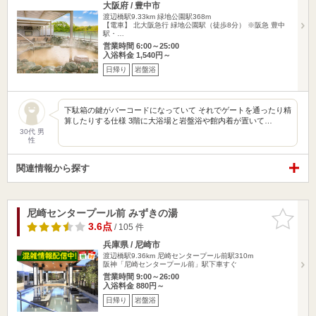
大阪府 / 豊中市
渡辺橋駅9.33km
緑地公園駅368m
【電車】 北大阪急行 緑地公園駅（徒歩8分） ※阪急 豊中
駅・…
営業時間 6:00～25:00
入浴料金 1,540円～
日帰り
岩盤浴
下駄箱の鍵がバーコードになっていて それでゲートを通ったり精
算したりする仕様 3階に大浴場と岩盤浴や館内着が置いて…
30代 男
性
関連情報から探す
尼崎センタープール前 みずきの湯
お気に入
りに追加
3.6点
/ 105 件
兵庫県 / 尼崎市
渡辺橋駅9.36km
尼崎センタープール前駅310m
阪神「尼崎センタープール前」駅下車すぐ
営業時間 9:00～26:00
入浴料金 880円～
日帰り
岩盤浴