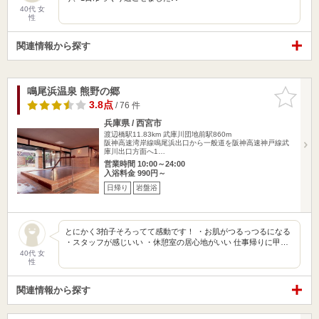
40代 女
性
関連情報から探す
鳴尾浜温泉 熊野の郷
お気に入
りに追加
3.8点
/ 76 件
兵庫県 / 西宮市
渡辺橋駅11.83km
武庫川団地前駅860m
阪神高速湾岸線鳴尾浜出口から一般道を阪神高速神戸線武
庫川出口方面へ1…
営業時間 10:00～24:00
入浴料金 990円～
日帰り
岩盤浴
とにかく3拍子そろってて感動です！ ・お肌がつるっつるになる
・スタッフが感じいい ・休憩室の居心地がいい 仕事帰りに甲…
40代 女
性
関連情報から探す