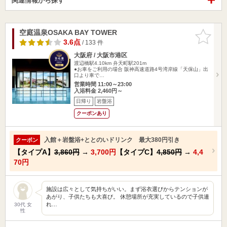
関連情報から探す
空庭温泉OSAKA BAY TOWER
お気に入
りに追加
3.6点
/ 133 件
大阪府 / 大阪市港区
渡辺橋駅4.10km
弁天町駅201m
●お車をご利用の場合 阪神高速道路4号湾岸線「天保山」出
口より車で…
営業時間 11:00～23:00
入浴料金 2,460円～
日帰り
岩盤浴
クーポンあり
入館＋岩盤浴+ととのいドリンク 最大380円引き
クーポン
【タイプA】
3,860円
→
3,700円
【タイプC】
4,850円
→
4,4
70円
施設は広々として気持ちがいい。まず浴衣選びからテンションが
あがり、子供たちも大喜び。 休憩場所が充実しているので子供連
れ…
30代 女
性