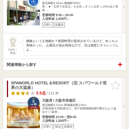
渡辺橋駅4.91km
鶴橋駅485m
車： ■「玉津３交差点」を右折→すぐに左折→100mほど直
進 …
営業時間 9:00～26:00
入浴料金 1,000円～
日帰り
岩盤浴
鶴橋という土地柄か？韓国料理が提供されているけど、めっちゃ
美味かった。 お風呂が混み気味なので、次は個室にチャレンジし
よ…
50代～
男性
関連情報から探す
SPAWORLD HOTEL＆RESORT（旧 スパワールド世
お気に入
界の大温泉）
りに追加
3.5点
/ 111 件
大阪府 / 大阪市浪速区
渡辺橋駅5.01km
動物園前駅135m
JR南海新今宮駅東出口、地下鉄動物園前駅5番出口より徒
歩すぐ 阪神…
営業時間 10:00～翌8:45
入浴料金 1,500円～
日帰り
宿泊
岩盤浴