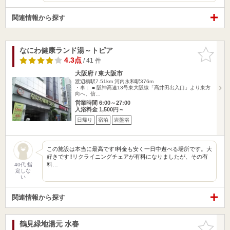
関連情報から探す
なにわ健康ランド湯～トピア
お気に入
りに追加
4.3点
/ 41 件
大阪府 / 東大阪市
渡辺橋駅7.51km
河内永和駅376m
・車： ■ 阪神高速13号東大阪線「高井田出入口」より東方
向へ、信…
営業時間 6:00～27:00
入浴料金 1,500円～
日帰り
宿泊
岩盤浴
この施設は本当に最高です!料金も安く一日中遊べる場所です。大
好きです‼︎リクライニングチェアが有料になりましたが、その有
料…
40代 指
定しな
い
関連情報から探す
鶴見緑地湯元 水春
お気に入