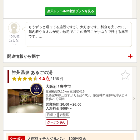
楽天トラベルの宿泊プランを見る
もうずっと通ってる施設ですが、大好きです。料金も安いのに、
館内着やタオルが使い放題でここの施設こそ手ぶらで行ける施設
です。…
40代 指
定しな
い
関連情報から探す
神州温泉 あるごの湯
お気に入
りに追加
4.5点
/ 158 件
大阪府 / 豊中市
渡辺橋駅5.15km
三国駅419m
阪急宝塚線三国駅より徒歩10分。阪急神戸線神崎川駅より
徒歩20分国道…
営業時間 10:00～26:00
入浴料金 900円～
日帰り
岩盤浴
クーポンあり
入館料＋チムジルバン 100円引き
クーポン