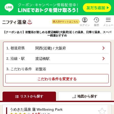
購入済チケットはこちら
ログイン
履歴
メニュー
【クーポンあり】岩盤浴が楽しめる渡辺橋駅(大阪府)近くの温泉、日帰り温泉、スーパ
ー銭湯おすすめ
1. 都道府県
関西(近畿) / 大阪府
2. 沿線・駅
渡辺橋駅
3. こだわり条件
岩盤浴
こだわり条件を変更する
リストから探す
地図から探す
うめきた温泉 蓮 Wellbeing Park
お気に入
りに追加