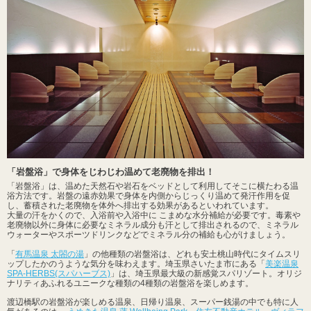
「岩盤浴」で身体をじわじわ温めて老廃物を排出！
「岩盤浴」は、温めた天然石や岩石をベッドとして利用してそこに横たわる温
浴方法です。岩盤の遠赤効果で身体を内側からじっくり温めて発汗作用を促
し、蓄積された老廃物を体外へ排出する効果があるといわれています。
大量の汗をかくので、入浴前や入浴中に こまめな水分補給が必要です。毒素や
老廃物以外に身体に必要なミネラル成分も汗として排出されるので、ミネラル
ウォーターやスポーツドリンクなどでミネラル分の補給も心がけましょう。
「
有馬温泉 太閤の湯
」の他種類の岩盤浴は、どれも安土桃山時代にタイムスリ
ップしたかのうような気分を味わえます。埼玉県さいたま市にある「
美楽温泉
SPA-HERBS(スパハーブス)
」は、埼玉県最大級の新感覚スパリゾート。オリジ
ナリティあふれるユニークな種類の4種類の岩盤浴を楽しめます。
渡辺橋駅の岩盤浴が楽しめる温泉、日帰り温泉、スーパー銭湯の中でも特に人