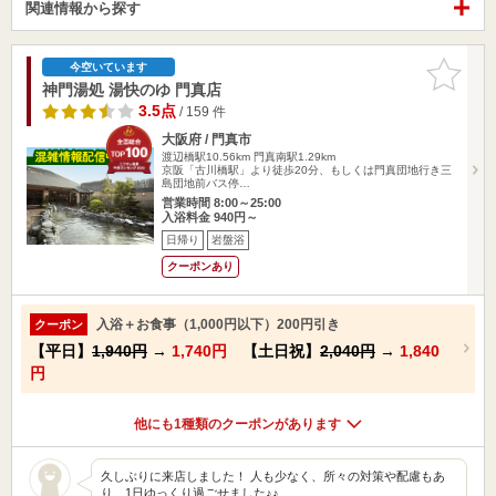
関連情報から探す
お気に入
今空いています
りに追加
神門湯処 湯快のゆ 門真店
3.5点
/ 159 件
大阪府 / 門真市
渡辺橋駅10.56km
門真南駅1.29km
京阪「古川橋駅」より徒歩20分、もしくは門真団地行き三
島団地前バス停…
営業時間 8:00～25:00
入浴料金 940円～
日帰り
岩盤浴
クーポンあり
入浴＋お食事（1,000円以下）200円引き
クーポン
【平日】
1,940円
→
1,740円
【土日祝】
2,040円
→
1,840
円
他にも1種類のクーポンがあります
久しぶりに来店しました！ 人も少なく、所々の対策や配慮もあ
り、1日ゆっくり過ごせました♪♪