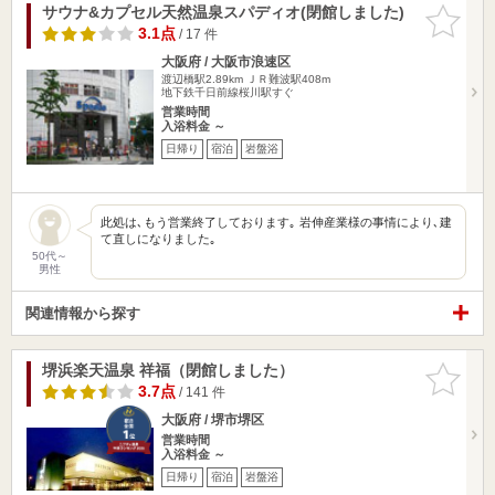
サウナ&カプセル天然温泉スパディオ(閉館しました)
お気に入
りに追加
3.1点
/ 17 件
大阪府 / 大阪市浪速区
渡辺橋駅2.89km
ＪＲ難波駅408m
地下鉄千日前線桜川駅すぐ
営業時間
入浴料金 ～
日帰り
宿泊
岩盤浴
此処は､もう営業終了しております｡ 岩伸産業様の事情により､建
て直しになりました｡
50代～
男性
関連情報から探す
堺浜楽天温泉 祥福（閉館しました）
お気に入
りに追加
3.7点
/ 141 件
大阪府 / 堺市堺区
営業時間
入浴料金 ～
日帰り
宿泊
岩盤浴