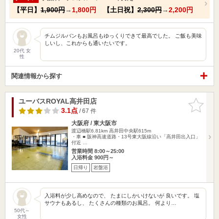
【平日】
1,900円
→
1,800円
【土日祝】
2,300円
→
2,200円
チムジルバンもお風呂もゆっくりできて最高でした。 ご飯も美味
しいし、これからも通いたいです。
20代 女
性
関連情報から探す
ユーバスROYAL高井田店
お気に入
りに追加
3.1点
/ 67 件
大阪府 / 東大阪市
渡辺橋駅6.81km
高井田中央駅615m
・車 ■ 阪神高速道路・13号東大阪線沿い「高井田出入口」
付近 …
営業時間 8:00～25:00
入浴料金 900円～
日帰り
岩盤浴
入浴料が少し高めなので、 たまにしかいけないが 良いです。 塩
サウナもあるし、 たくさんの種類のお風呂。 何より…
50代～
女性