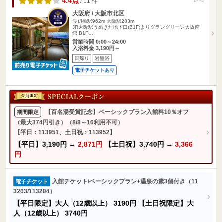
4.4点
/ 11 件
大阪府 / 大阪市北区
渡辺橋駅962m
大阪駅283m
JR大阪駅うめきた地下口(B1F)よりグラングリーン大阪南
館 B1F…
営業時間 0:00～24:00
入浴料金 3,190円～
日帰り
岩盤浴
電子チケットあり
【百名湯受賞記念】ベーシックプラン入館料10％オフ
期間限定
（最大374円引き）（8/8～16利用不可）
【平日：113951、土日祝：113952】
【平日】
3,190円
→
2,871円
【土日祝】
3,740円
→
3,366
円
入館チケット/ベーシックプラン+温泉の素3個付き（11
電子チケット
3203/113204）
【平日限定】大人（12歳以上）
3190円
【土日祝限定】大
人（12歳以上）
3740円