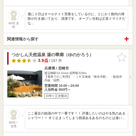
週に２日はオールナイト営業をしているのに、とにかく館内の掃
除が行き届いており、清潔です。 オープン当初は正直イマイチだ
な…
40代 女
性
関連情報から探す
つかしん天然温泉 湯の華廊（ゆのかろう）
お気に入
りに追加
3.9点
/ 187 件
兵庫県 / 尼崎市
渡辺橋駅10.41km
稲野駅328m
【電車でのご利用】 ・ＪＲ宝塚線「猪名寺駅」 ・阪急伊
丹線「稲野…
営業時間 10:00～24:00
入浴料金 950円～
日帰り
岩盤浴
ここ最近の銭湯の中で一番です！！ 評価したいのはやる気のある
シャワー！！ すぐ止まってしまう銭湯あるあるのものとは違い…
50代～
女性