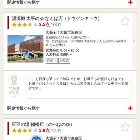
関連情報から探す
湯源郷 太平のゆ なんば店（トウゲンキョウ）
お気に入
りに追加
3.5点
/ 33 件
大阪府 / 大阪市浪速区
渡辺橋駅4.11km
大国町駅234m
地下鉄御堂筋線・四つ橋線 大国町駅より徒歩約5分阪神高
速 なんば出口…
営業時間 8:00～25:00
入浴料金 850円～
日帰り
岩盤浴
ここも何度も通ってる施設ですが、お風呂も岩盤浴も好きです。
お風呂だけさっと入る日もあれば岩盤浴も入れて一日中遊べる場
所です…
40代 指
定しな
い
関連情報から探す
延羽の湯 鶴橋店（のべはのゆ）
お気に入
りに追加
3.8点
/ 61 件
大阪府 / 大阪市東成区