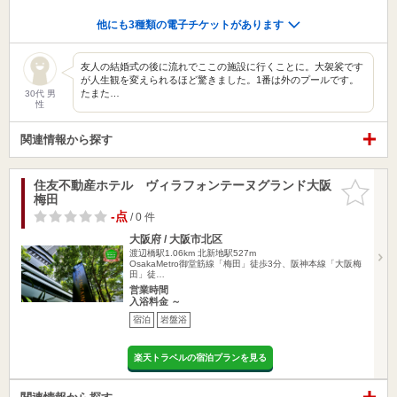
他にも3種類の電子チケットがあります
友人の結婚式の後に流れでここの施設に行くことに。大袈裟です
が人生観を変えられるほど驚きました。1番は外のプールです。
たまた…
30代 男
性
関連情報から探す
住友不動産ホテル ヴィラフォンテーヌグランド大阪
お気に入
梅田
りに追加
-点
/ 0 件
大阪府 / 大阪市北区
渡辺橋駅1.06km
北新地駅527m
OsakaMetro御堂筋線「梅田」徒歩3分、阪神本線「大阪梅
田」徒…
営業時間
入浴料金 ～
宿泊
岩盤浴
楽天トラベルの宿泊プランを見る