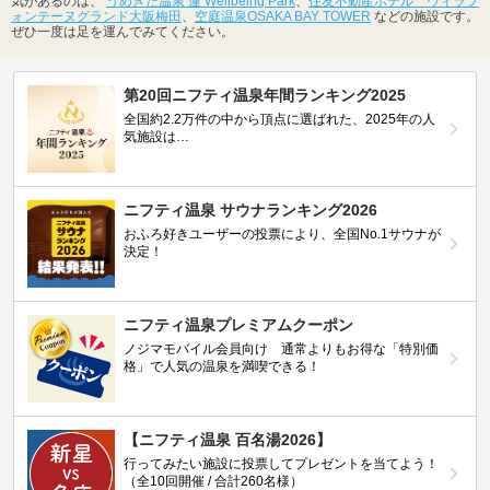
気があるのは、
うめきた温泉 蓮 Wellbeing Park
、
住友不動産ホテル ヴィラフ
ォンテーヌグランド大阪梅田
、
空庭温泉OSAKA BAY TOWER
などの施設です。
ぜひ一度は足を運んでみてください。
第20回ニフティ温泉年間ランキング2025
全国約2.2万件の中から頂点に選ばれた、2025年の人
気施設は…
ニフティ温泉 サウナランキング2026
おふろ好きユーザーの投票により、全国No.1サウナが
決定！
ニフティ温泉プレミアムクーポン
ノジマモバイル会員向け 通常よりもお得な「特別価
格」で人気の温泉を満喫できる！
【ニフティ温泉 百名湯2026】
行ってみたい施設に投票してプレゼントを当てよう！
（全10回開催 / 合計260名様）