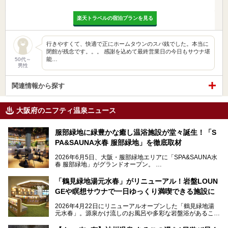
楽天トラベルの宿泊プランを見る
行きやすくて、快適で正にホームタウンのスパ銭でした。本当に
閉館が残念です。。。 感謝を込めて最終営業日の今日もサウナ堪
能…
50代～
男性
関連情報から探す
大阪府のニフティ温泉ニュース
服部緑地に緑豊かな癒し温浴施設が堂々誕生！「S
PA&SAUNA水春 服部緑地」を徹底取材
2026年6月5日、大阪・服部緑地エリアに「SPA&SAUNA水
春 服部緑地」がグランドオープン。
当初の計画から約5年の時を経て誕生した本施設は、温泉・
「鶴見緑地湯元水春」がリニューアル！岩盤LOUN
サウナ・岩盤浴・フィットネス・ラウンジ・レストランなど
GEや瞑想サウナで一日ゆっくり満喫できる施設に
を融合した、これまでの“水春”のイメージをさらに進化させ
た大型ウェルネス施設です。
2026年4月22日にリニューアルオープンした「鶴見緑地湯
元水春」。源泉かけ流しのお風呂や多彩な岩盤浴があること
今回はオープン前の内覧会に参加し、館内のこだわりポイン
で人気の施設ですが、リニューアルを経てこれまで以上
トを徹底取材してきました。
に“一日中くつろげる場所”としてパワーアップしています。