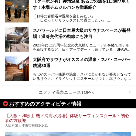
サウナー注目の3種のサウナや160cmの深水風呂、没入感の
【クーポン有】神州温泉 あるごの湯を1日遊び尽く
高い岩盤浴エリア、日本最大の台数を誇る最新AIフィットネ
す！本場チムジルバンも徹底紹介
今回のリニューアルでは、新たに登場した瞑想サウナをはじ
スマシンなど、見どころ満載の館内を詳しくご紹介します。
め、岩盤浴エリアや休憩スペースの充実、レストランなど、
「お得に岩盤浴や温泉を楽しみたい」
見どころが盛りだくさん。日常の疲れを癒やしたい方はもち
「一日ゆっくりリラックスして過ごしたい」
ろん、休日にゆったり過ごしたい方にもぴったりの内容とな
そんな方におすすめなのが、クーポンを使ってお得に長時間
っています。
利用できる「神州温泉 あるごの湯」です。
スパワールドに日本最大級のサウナスペースが新登
本記事では、そんなリニューアル後の注目ポイントを詳しく
場！温冷交代浴の動線にも注目
あるごの湯は、大阪府豊中市にある日帰り温浴施設で、阪急
紹介します。これから「鶴見緑地湯元水春」に訪れる方や、
宝塚線「三国駅」から徒歩約10分とアクセスも良好です。
より満足度の高い過ごし方をしたい方はぜひお読みくださ
2023年には25周年記念の大規模リニューアルを経てホテル
チムジルバン（岩盤浴）を中心に、発汗・リラックス・漫画
い。
を新設するなど、日々アップデートし続けている「SPAWO
タイムまで満喫できる長時間滞在型の施設なので、一日中ゆ
RLD HOTEL＆RESORT」（以下スパワールド）。
ったりと過ごしたいときにおすすめ。大うちわやタオルによ
そんなスパワールドが2025年11月15日（土）に、新たな浴
る迫力ある熱波パフォーマンスも毎日行われており、“とと
大阪府でサウナがオススメの温泉・スパ・スーパー
室や日本最大級140人収容の大規模サウナを携えてリニュー
のう”体験をしっかり楽しめるのもポイントです。
銭湯30選
アルオープン！浴室である4F・6Fそれぞれにリニューアル
が施されており、その総工費はなんと13.5億円！
さらに館内でくつろぐだけでなく、隣接するビルにはカラオ
もはやスーパー銭湯や温泉、スパに欠かせない要素となって
大規模リニューアルの全容を確認すべく、リニューアルプレ
ケやボウリングといった遊び場もあり、友人同士やカップル
いるサウナ。ドライサウナにスチームサウナ、塩サウナな
オープンイベントに行ってきました！今回はそのリニューア
で“遊び+癒し”の一日を過ごすのにもぴったり。
ど、いくつか異なるタイプが楽しめたり、水風呂や外気浴ス
ル部分の概要をお届けします。
ペース、ロウリュウなど、心ゆくまで楽しむためのサービス
今回は、あるごの湯を訪問し、チムジルバンやお風呂、食事
が充実した施設も多くみられます。
ニフティ温泉ニュースTOPへ
処にいたるまで魅力をたっぷり堪能してきたので、その全容
を詳しく紹介します！
今回はそんなサウナにこだわった、大阪府内のオススメ温
おすすめのアクティビティ情報
泉・銭湯・スパを30件紹介したいと思います！
【大阪・和歌山 磯ノ浦海水浴場】体験サーフィンスクール・初心
者の方歓迎
大阪府泉大津市曽根町2-1-11