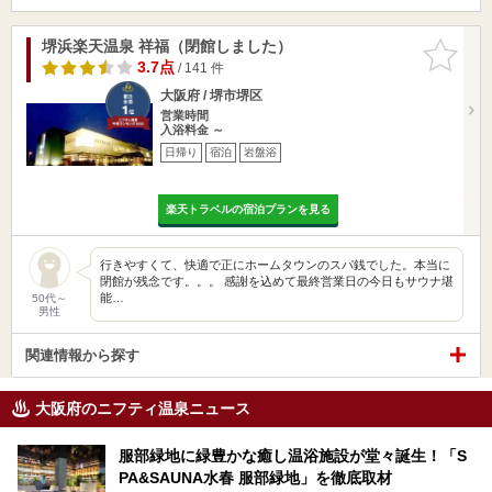
堺浜楽天温泉 祥福（閉館しました）
お気に入
りに追加
3.7点
/ 141 件
大阪府 / 堺市堺区
営業時間
入浴料金 ～
日帰り
宿泊
岩盤浴
楽天トラベルの宿泊プランを見る
行きやすくて、快適で正にホームタウンのスパ銭でした。本当に
閉館が残念です。。。 感謝を込めて最終営業日の今日もサウナ堪
能…
50代～
男性
関連情報から探す
大阪府のニフティ温泉ニュース
服部緑地に緑豊かな癒し温浴施設が堂々誕生！「S
PA&SAUNA水春 服部緑地」を徹底取材