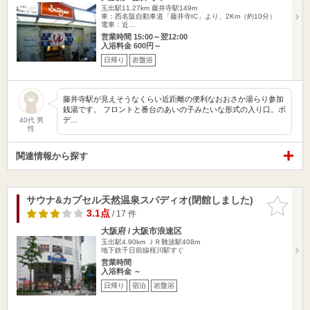
玉出駅11.27km
藤井寺駅149m
車：西名阪自動車道「藤井寺IC」より、2Km（約10分）
電車：近…
営業時間 15:00～翌12:00
入浴料金 600円～
日帰り
岩盤浴
藤井寺駅が見えそうなくらい近距離の便利なおおさか湯らり参加
銭湯です。 フロントと番台のあいの子みたいな形式の入り口。ボ
デ…
40代 男
性
関連情報から探す
サウナ&カプセル天然温泉スパディオ(閉館しました)
お気に入
りに追加
3.1点
/ 17 件
大阪府 / 大阪市浪速区
玉出駅4.90km
ＪＲ難波駅408m
地下鉄千日前線桜川駅すぐ
営業時間
入浴料金 ～
日帰り
宿泊
岩盤浴