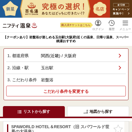
購入済チケットはこちら
ログイン
履歴
メニュー
【クーポンあり】岩盤浴が楽しめる玉出駅(大阪府)近くの温泉、日帰り温泉、スーパー
銭湯おすすめ
1. 都道府県
関西(近畿) / 大阪府
2. 沿線・駅
玉出駅
3. こだわり条件
岩盤浴
こだわり条件を変更する
リストから探す
地図から探す
SPAWORLD HOTEL＆RESORT（旧 スパワールド世
お気に入
界の大温泉）
りに追加