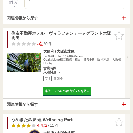
定しな
い
関連情報から探す
住友不動産ホテル ヴィラフォンテーヌグランド大阪
お気に入
梅田
りに追加
-点
/ 0 件
大阪府 / 大阪市北区
玉出駅8.70km
北新地駅527m
OsakaMetro御堂筋線「梅田」徒歩3分、阪神本線「大阪梅
田」徒…
営業時間
入浴料金 ～
宿泊
岩盤浴
楽天トラベルの宿泊プランを見る
関連情報から探す
うめきた温泉 蓮 Wellbeing Park
お気に入
りに追加
4.4点
/ 11 件
大阪府 / 大阪市北区