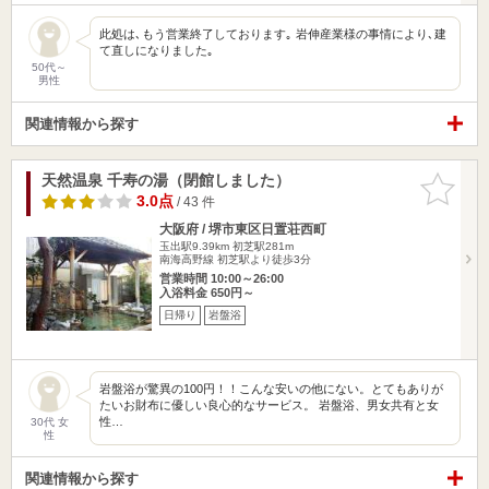
此処は､もう営業終了しております｡ 岩伸産業様の事情により､建
て直しになりました｡
50代～
男性
関連情報から探す
天然温泉 千寿の湯（閉館しました）
お気に入
りに追加
3.0点
/ 43 件
大阪府 / 堺市東区日置荘西町
玉出駅9.39km
初芝駅281m
南海高野線 初芝駅より徒歩3分
営業時間 10:00～26:00
入浴料金 650円～
日帰り
岩盤浴
岩盤浴が驚異の100円！！こんな安いの他にない。とてもありが
たいお財布に優しい良心的なサービス。 岩盤浴、男女共有と女
性…
30代 女
性
関連情報から探す