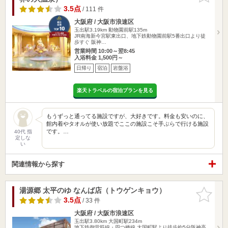
3.5点
/ 111 件
大阪府 / 大阪市浪速区
玉出駅3.19km
動物園前駅135m
JR南海新今宮駅東出口、地下鉄動物園前駅5番出口より徒
歩すぐ 阪神…
営業時間 10:00～翌8:45
入浴料金 1,500円～
日帰り
宿泊
岩盤浴
楽天トラベルの宿泊プランを見る
もうずっと通ってる施設ですが、大好きです。料金も安いのに、
館内着やタオルが使い放題でここの施設こそ手ぶらで行ける施設
です。…
40代 指
定しな
い
関連情報から探す
湯源郷 太平のゆ なんば店（トウゲンキョウ）
お気に入
りに追加
3.5点
/ 33 件
大阪府 / 大阪市浪速区
玉出駅3.80km
大国町駅234m
地下鉄御堂筋線・四つ橋線 大国町駅より徒歩約5分阪神高