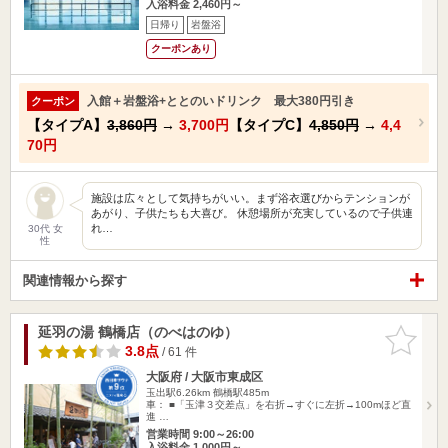
入浴料金 2,460円～
日帰り
岩盤浴
クーポンあり
入館＋岩盤浴+ととのいドリンク 最大380円引き
クーポン
【タイプA】
3,860円
→
3,700円
【タイプC】
4,850円
→
4,4
70円
施設は広々として気持ちがいい。まず浴衣選びからテンションが
あがり、子供たちも大喜び。 休憩場所が充実しているので子供連
れ…
30代 女
性
関連情報から探す
延羽の湯 鶴橋店（のべはのゆ）
お気に入
りに追加
3.8点
/ 61 件
大阪府 / 大阪市東成区
玉出駅6.26km
鶴橋駅485m
車： ■「玉津３交差点」を右折→すぐに左折→100mほど直
進 …
営業時間 9:00～26:00
入浴料金 1,000円～