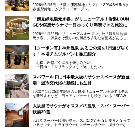
2026年6月5日、大阪・服部緑地エリアに「SPA&SAUNA水
春 服部緑地」がグランドオープン。
当初の計画から約5年の時を経て誕生した本施設は、温泉・
「鶴見緑地湯元水春」がリニューアル！岩盤LOUN
サウナ・岩盤浴・フィットネス・ラウンジ・レストランなど
GEや瞑想サウナで一日ゆっくり満喫できる施設に
を融合した、これまでの“水春”のイメージをさらに進化させ
た大型ウェルネス施設です。
2026年4月22日にリニューアルオープンした「鶴見緑地湯
元水春」。源泉かけ流しのお風呂や多彩な岩盤浴があること
今回はオープン前の内覧会に参加し、館内のこだわりポイン
で人気の施設ですが、リニューアルを経てこれまで以上
トを徹底取材してきました。
に“一日中くつろげる場所”としてパワーアップしています。
サウナー注目の3種のサウナや160cmの深水風呂、没入感の
【クーポン有】神州温泉 あるごの湯を1日遊び尽く
高い岩盤浴エリア、日本最大の台数を誇る最新AIフィットネ
す！本場チムジルバンも徹底紹介
今回のリニューアルでは、新たに登場した瞑想サウナをはじ
スマシンなど、見どころ満載の館内を詳しくご紹介します。
め、岩盤浴エリアや休憩スペースの充実、レストランなど、
「お得に岩盤浴や温泉を楽しみたい」
見どころが盛りだくさん。日常の疲れを癒やしたい方はもち
「一日ゆっくりリラックスして過ごしたい」
ろん、休日にゆったり過ごしたい方にもぴったりの内容とな
そんな方におすすめなのが、クーポンを使ってお得に長時間
っています。
利用できる「神州温泉 あるごの湯」です。
スパワールドに日本最大級のサウナスペースが新登
本記事では、そんなリニューアル後の注目ポイントを詳しく
場！温冷交代浴の動線にも注目
あるごの湯は、大阪府豊中市にある日帰り温浴施設で、阪急
紹介します。これから「鶴見緑地湯元水春」に訪れる方や、
宝塚線「三国駅」から徒歩約10分とアクセスも良好です。
より満足度の高い過ごし方をしたい方はぜひお読みくださ
2023年には25周年記念の大規模リニューアルを経てホテル
チムジルバン（岩盤浴）を中心に、発汗・リラックス・漫画
い。
を新設するなど、日々アップデートし続けている「SPAWO
タイムまで満喫できる長時間滞在型の施設なので、一日中ゆ
RLD HOTEL＆RESORT」（以下スパワールド）。
ったりと過ごしたいときにおすすめ。大うちわやタオルによ
そんなスパワールドが2025年11月15日（土）に、新たな浴
る迫力ある熱波パフォーマンスも毎日行われており、“とと
大阪府でサウナがオススメの温泉・スパ・スーパー
室や日本最大級140人収容の大規模サウナを携えてリニュー
のう”体験をしっかり楽しめるのもポイントです。
銭湯30選
アルオープン！浴室である4F・6Fそれぞれにリニューアル
が施されており、その総工費はなんと13.5億円！
さらに館内でくつろぐだけでなく、隣接するビルにはカラオ
もはやスーパー銭湯や温泉、スパに欠かせない要素となって
大規模リニューアルの全容を確認すべく、リニューアルプレ
ケやボウリングといった遊び場もあり、友人同士やカップル
いるサウナ。ドライサウナにスチームサウナ、塩サウナな
オープンイベントに行ってきました！今回はそのリニューア
で“遊び+癒し”の一日を過ごすのにもぴったり。
ど、いくつか異なるタイプが楽しめたり、水風呂や外気浴ス
ル部分の概要をお届けします。
ペース、ロウリュウなど、心ゆくまで楽しむためのサービス
今回は、あるごの湯を訪問し、チムジルバンやお風呂、食事