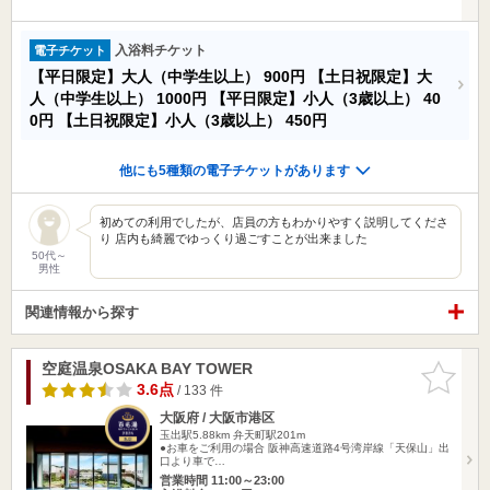
入浴料チケット
電子チケット
【平日限定】大人（中学生以上）
900円
【土日祝限定】大
人（中学生以上）
1000円
【平日限定】小人（3歳以上）
40
0円
【土日祝限定】小人（3歳以上）
450円
他にも5種類の電子チケットがあります
初めての利用でしたが、店員の方もわかりやすく説明してくださ
り 店内も綺麗でゆっくり過ごすことが出来ました
50代～
男性
関連情報から探す
空庭温泉OSAKA BAY TOWER
お気に入
りに追加
3.6点
/ 133 件
大阪府 / 大阪市港区
玉出駅5.88km
弁天町駅201m
●お車をご利用の場合 阪神高速道路4号湾岸線「天保山」出
口より車で…
営業時間 11:00～23:00