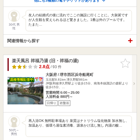
他にも3種類の電子チケットがあります
友人の結婚式の後に流れでここの施設に行くことに。大袈裟です
が人生観を変えられるほど驚きました。1番は外のプールです。
たまた…
30代 男
性
関連情報から探す
楽天風呂 祥福乃湯 (旧・祥福の湯)
お気に入
りに追加
2.8点
/ 93 件
大阪府 / 堺市西区浜寺船尾町
玉出駅8.81km
津久野駅861m
JR阪和線津久野駅より徒歩15分、南海本線諏訪の森駅より
徒歩15分、…
営業時間 6:00～25:00
入浴料金 880円～
日帰り
岩盤浴
再入浴OK 無料駐車場あり 泉質はナトリウム塩化物泉 加水無し、
加温あり、循環ろ過塩素消毒、源泉かけ流し無し 内湯の酸…
50代～
男性