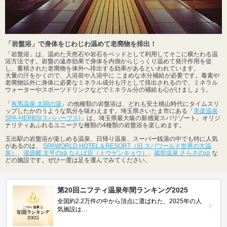
「岩盤浴」で身体をじわじわ温めて老廃物を排出！
「岩盤浴」は、温めた天然石や岩石をベッドとして利用してそこに横たわる温
浴方法です。岩盤の遠赤効果で身体を内側からじっくり温めて発汗作用を促
し、蓄積された老廃物を体外へ排出する効果があるといわれています。
大量の汗をかくので、入浴前や入浴中に こまめな水分補給が必要です。毒素や
老廃物以外に身体に必要なミネラル成分も汗として排出されるので、ミネラル
ウォーターやスポーツドリンクなどでミネラル分の補給も心がけましょう。
「
有馬温泉 太閤の湯
」の他種類の岩盤浴は、どれも安土桃山時代にタイムスリ
ップしたかのうような気分を味わえます。埼玉県さいたま市にある「
美楽温泉
SPA-HERBS(スパハーブス)
」は、埼玉県最大級の新感覚スパリゾート。オリジ
ナリティあふれるユニークな種類の4種類の岩盤浴を楽しめます。
玉出駅の岩盤浴が楽しめる温泉、日帰り温泉、スーパー銭湯の中でも特に人気
があるのは、
SPAWORLD HOTEL＆RESORT（旧 スパワールド世界の大温
泉）
、
湯源郷 太平のゆ なんば店（トウゲンキョウ）
、
蔵前温泉 さらさのゆ
な
どの施設です。ぜひ一度は足を運んでみてください。
第20回ニフティ温泉年間ランキング2025
全国約2.2万件の中から頂点に選ばれた、2025年の人
気施設は…