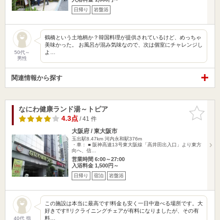
日帰り
岩盤浴
鶴橋という土地柄か？韓国料理が提供されているけど、めっちゃ
美味かった。 お風呂が混み気味なので、次は個室にチャレンジし
よ…
50代～
男性
関連情報から探す
なにわ健康ランド湯～トピア
お気に入
りに追加
4.3点
/ 41 件
大阪府 / 東大阪市
玉出駅8.47km
河内永和駅376m
・車： ■ 阪神高速13号東大阪線「高井田出入口」より東方
向へ、信…
営業時間 6:00～27:00
入浴料金 1,500円～
日帰り
宿泊
岩盤浴
この施設は本当に最高です!料金も安く一日中遊べる場所です。大
好きです‼︎リクライニングチェアが有料になりましたが、その有
料…
40代 指