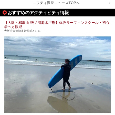
が充実した施設も多くみられます。
ニフティ温泉ニュースTOPへ
処にいたるまで魅力をたっぷり堪能してきたので、その全容
を詳しく紹介します！
今回はそんなサウナにこだわった、大阪府内のオススメ温
おすすめのアクティビティ情報
泉・銭湯・スパを30件紹介したいと思います！
【大阪・和歌山 磯ノ浦海水浴場】体験サーフィンスクール・初心
者の方歓迎
大阪府泉大津市曽根町2-1-11