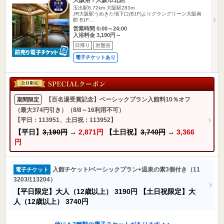
玉出駅8.72km
大阪駅283m
JR大阪駅うめきた地下口(B1F)よりグラングリーン大阪南
館 B1F…
営業時間 0:00～24:00
入浴料金 3,190円～
日帰り
岩盤浴
電子チケットあり
【百名湯受賞記念】ベーシックプラン入館料10％オフ
期間限定
（最大374円引き）（8/8～16利用不可）
【平日：113951、土日祝：113952】
【平日】
3,190円
→
2,871円
【土日祝】
3,740円
→
3,366
円
入館チケット/ベーシックプラン+温泉の素3個付き（11
電子チケット
3203/113204）
【平日限定】大人（12歳以上）
3190円
【土日祝限定】大
人（12歳以上）
3740円