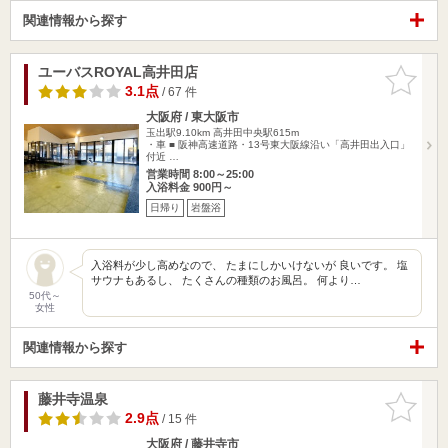
関連情報から探す
ユーバスROYAL高井田店
お気に入
りに追加
3.1点
/ 67 件
大阪府 / 東大阪市
玉出駅9.10km
高井田中央駅615m
・車 ■ 阪神高速道路・13号東大阪線沿い「高井田出入口」
付近 …
営業時間 8:00～25:00
入浴料金 900円～
日帰り
岩盤浴
入浴料が少し高めなので、 たまにしかいけないが 良いです。 塩
サウナもあるし、 たくさんの種類のお風呂。 何より…
50代～
女性
関連情報から探す
藤井寺温泉
お気に入
りに追加
2.9点
/ 15 件
大阪府 / 藤井寺市