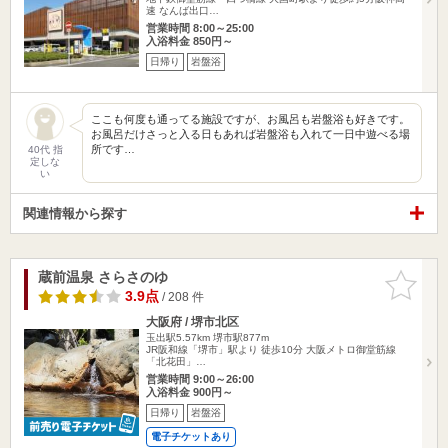
速 なんば出口…
営業時間 8:00～25:00
入浴料金 850円～
日帰り
岩盤浴
ここも何度も通ってる施設ですが、お風呂も岩盤浴も好きです。
お風呂だけさっと入る日もあれば岩盤浴も入れて一日中遊べる場
所です…
40代 指
定しな
い
関連情報から探す
蔵前温泉 さらさのゆ
お気に入
りに追加
3.9点
/ 208 件
大阪府 / 堺市北区
玉出駅5.57km
堺市駅877m
JR阪和線「堺市」駅より 徒歩10分 大阪メトロ御堂筋線
「北花田」…
営業時間 9:00～26:00
入浴料金 900円～
日帰り
岩盤浴
電子チケットあり