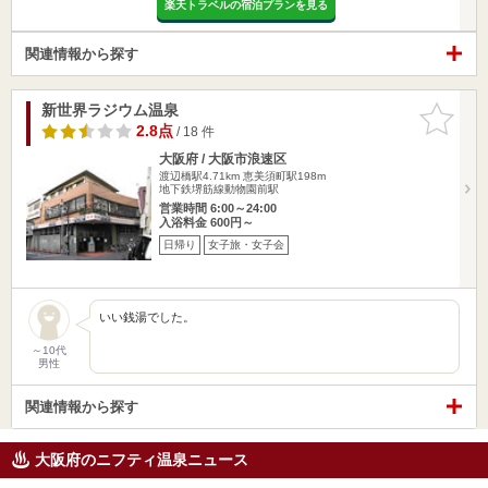
楽天トラベルの宿泊プランを見る
関連情報から探す
新世界ラジウム温泉
お気に入
りに追加
2.8点
/ 18 件
大阪府 / 大阪市浪速区
渡辺橋駅4.71km
恵美須町駅198m
地下鉄堺筋線動物園前駅
営業時間 6:00～24:00
入浴料金 600円～
日帰り
女子旅・女子会
いい銭湯でした。
～10代
男性
関連情報から探す
大阪府のニフティ温泉ニュース