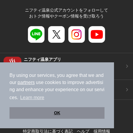
ニフティ温泉公式アカウントをフォローして
おトク情報やクーポン情報を受け取ろう
ニフティ温泉アプリ
地図から温泉検索！お得な限定クーポンも！
今すぐダウンロード！
By using our services, you agree that we and
our
partners
use cookies to improve advertisi
ご意見ご要望 ・お問い合わせ
ng and enhance your experience on our servi
施設データの新規追加や修正依頼もこちらから
ces.
Learn more
スマートフォン
/
PC
OK
加盟店募集（資料請求）
広告出稿のご案内
利用規約
ライフスタイルMEMBERS+規約
特定商取引法に基づく表記
ヘルプ
採用情報