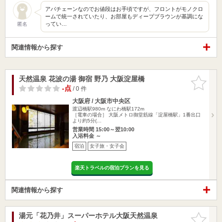
アパチェーンなのでお値段はお手頃ですが、フロントがモノクロ
ームで統一されていたり、お部屋もディープブラウンが基調にな
ってい…
匿名
関連情報から探す
天然温泉 花波の湯 御宿 野乃 大阪淀屋橋
お気に入
りに追加
-点
/ 0 件
大阪府 / 大阪市中央区
渡辺橋駅980m
なにわ橋駅172m
［電車の場合］ 大阪メトロ御堂筋線「淀屋橋駅」1番出口
より約5分(…
営業時間 15:00～翌10:00
入浴料金 ～
宿泊
女子旅・女子会
楽天トラベルの宿泊プランを見る
関連情報から探す
湯元「花乃井」スーパーホテル大阪天然温泉
お気に入