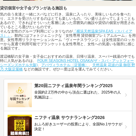
貸切個室や女子会プランがある施設も
気の合う友達と一緒にスパなどに行き、温泉に入ったり、美味しいものを食べた
り、エステを受けたりするのはとても楽しいもの。つい盛り上がってしまうことも
あるので、できればそういった客層にあった雰囲気の施設や貸切の個室が用意され
ているところ選びたいものです。
そんな女性のグループ利用にピッタリなのが
「横浜天然温泉SPA EAS（スパ イア
ス）」
。館内にはフォトジェニックな「女性専用 貸切個室プレミアムルーム」を用
意。女性専用リラクセーションルーム「ヴィーナスラウンジ」は女性浴室のロッカ
ーから直通で利用可能でブランケットも女性専用と、女性への気遣いを随所に感じ
る施設です。
渡辺橋駅の女子旅・女子会におすすめの温泉、日帰り温泉、スーパー銭湯の中でも
特に人気があるのは、
FOUR SEASONS HOTEL OSAKA(ザ・スパ・アットフォー
シーズンズホテル大阪)
、
アパヴィラホテル〈淀屋橋〉
、
天然温泉 花波の湯 御宿 野
乃 大阪淀屋橋
などの施設です。ぜひ一度は足を運んでみてください。
第20回ニフティ温泉年間ランキング2025
全国約2.2万件の中から頂点に選ばれた、2025年の人
気施設は…
ニフティ温泉 サウナランキング2026
おふろ好きユーザーの投票により、全国No.1サウナが
決定！