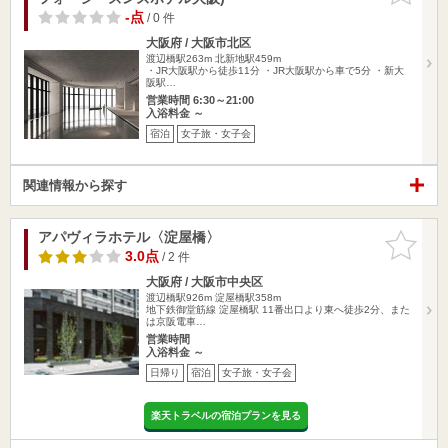
-点
/ 0 件
大阪府 / 大阪市北区
渡辺橋駅263m
北新地駅459m
・JR大阪駅から徒歩11分 ・JR大阪駅から車で5分 ・新大
阪駅…
営業時間 6:30～21:00
入浴料金 ～
宿泊
女子旅・女子会
関連情報から探す
アパヴィラホテル〈淀屋橋〉
お気に入
りに追加
3.0点
/ 2 件
大阪府 / 大阪市中央区
渡辺橋駅926m
淀屋橋駅358m
地下鉄御堂筋線 淀屋橋駅 11番出口より東へ徒歩2分、また
は京阪電車…
営業時間
入浴料金 ～
日帰り
宿泊
女子旅・女子会
楽天トラベルの宿泊プランを見る