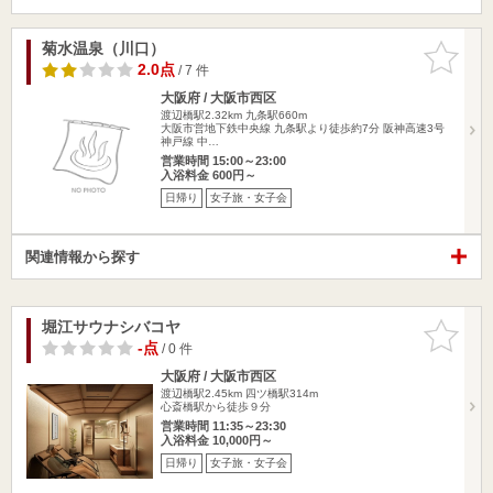
菊水温泉（川口）
お気に入
りに追加
2.0点
/ 7 件
大阪府 / 大阪市西区
渡辺橋駅2.32km
九条駅660m
大阪市営地下鉄中央線 九条駅より徒歩約7分 阪神高速3号
神戸線 中…
営業時間 15:00～23:00
入浴料金 600円～
日帰り
女子旅・女子会
関連情報から探す
堀江サウナシバコヤ
お気に入
りに追加
-点
/ 0 件
大阪府 / 大阪市西区
渡辺橋駅2.45km
四ツ橋駅314m
心斎橋駅から徒歩９分
営業時間 11:35～23:30
入浴料金 10,000円～
日帰り
女子旅・女子会