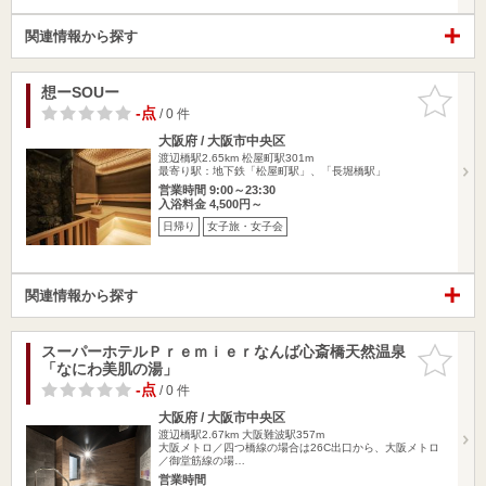
関連情報から探す
想ーSOUー
お気に入
りに追加
-点
/ 0 件
大阪府 / 大阪市中央区
渡辺橋駅2.65km
松屋町駅301m
最寄り駅：地下鉄「松屋町駅」、「長堀橋駅」
営業時間 9:00～23:30
入浴料金 4,500円～
日帰り
女子旅・女子会
関連情報から探す
スーパーホテルＰｒｅｍｉｅｒなんば心斎橋天然温泉
お気に入
「なにわ美肌の湯」
りに追加
-点
/ 0 件
大阪府 / 大阪市中央区
渡辺橋駅2.67km
大阪難波駅357m
大阪メトロ／四つ橋線の場合は26C出口から、大阪メトロ
／御堂筋線の場…
営業時間