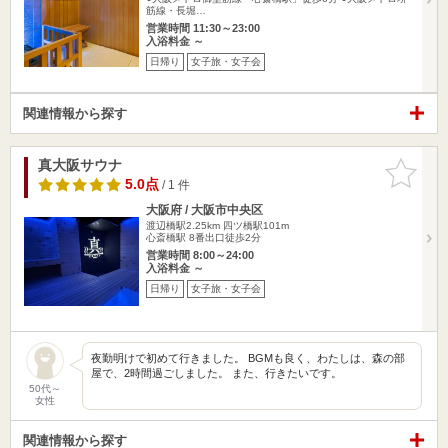
筋線・長堀…
営業時間 11:30～23:00
入浴料金 ～
日帰り
女子旅・女子会
関連情報から探す
真大阪サウナ
お気に入
りに追加
5.0点
/ 1 件
大阪府 / 大阪市中央区
渡辺橋駅2.25km
四ツ橋駅101m
心斎橋駅 8番出口徒歩2分
営業時間 8:00～24:00
入浴料金 ～
日帰り
女子旅・女子会
夜勤明けで初めて行きました。 BGMも良く、わたしは、森の部
屋で、2時間過ごしました。 また、行きたいです。
50代～
女性
関連情報から探す