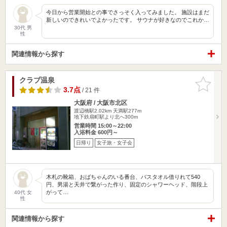
今日から営業開始との事でさっそく入ってみました。 施設はまだ
新しいのできれいでよかったです。 サウナが好きなのでこれか…
30代 男
性
関連情報から探す
クラブ温泉
お気に入
りに追加
3.7点
/ 21 件
大阪府 / 大阪市北区
渡辺橋駅2.02km
天満駅277m
地下鉄扇町駅より北へ300m
営業時間 15:00～22:00
入浴料金 600円～
日帰り
女子旅・女子会
木札の靴箱、おばちゃんのいる番台、バスタオル借りれて540
円、男湯と天井で繋がった作り、固定のシャワーヘッド、階段上
がって…
40代 女
性
関連情報から探す