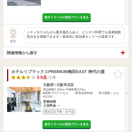
楽天トラベルの宿泊プランを見る
シティホテルながら露天風呂もあり、ビジネス利用でも温泉旅館
気分をを堪能できます！基本的に宿泊者オンリーの温泉です。
匿名
関連情報から探す
ホテルリブマックスPREMIUM梅田EAST 神代の湯
お気に入
りに追加
3.5点
/ 2 件
大阪府 / 大阪市北区
渡辺橋駅1.82km
中崎町駅225m
■電車でのアクセス ・東海道新幹線 「新大阪駅」から
約15分 …
営業時間
入浴料金 ～
宿泊
女子旅・女子会
楽天トラベルの宿泊プランを見る