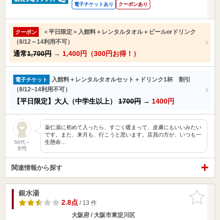
電子チケットあり
クーポンあり
＜平日限定＞入館料＋レンタルタオル＋ビールorドリンク
クーポン
（8/12～14利用不可）
通常
1,700円
→
1,400円（300円お得！）
入館料＋レンタルタオルセット＋ドリンク1杯 割引
電子チケット
（8/12~14利用不可）
【平日限定】大人（中学生以上）
1700円
→
1400円
薬仁湯に初めて入ったら、すごく暖まって、皮膚にもいいみたい
です。また、来月も、行こうと思います。店員の方が、いつも一
生懸命…
50代～
女性
関連情報から探す
銀水湯
お気に入
りに追加
2.8点
/ 13 件
大阪府 / 大阪市東淀川区