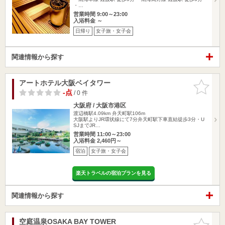
・…
営業時間 9:00～23:00
入浴料金 ～
日帰り
女子旅・女子会
関連情報から探す
アートホテル大阪ベイタワー
お気に入
りに追加
-点
/ 0 件
大阪府 / 大阪市港区
渡辺橋駅4.09km
弁天町駅106m
大阪駅よりJR環状線にて7分弁天町駅下車直結徒歩3分・U
SJまでJR…
営業時間 11:00～23:00
入浴料金 2,460円～
宿泊
女子旅・女子会
楽天トラベルの宿泊プランを見る
関連情報から探す
空庭温泉OSAKA BAY TOWER
お気に入