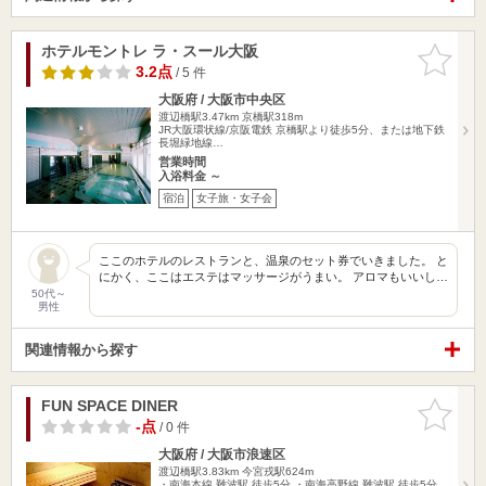
ホテルモントレ ラ・スール大阪
お気に入
りに追加
3.2点
/ 5 件
大阪府 / 大阪市中央区
渡辺橋駅3.47km
京橋駅318m
JR大阪環状線/京阪電鉄 京橋駅より徒歩5分、または地下鉄
長堀緑地線…
営業時間
入浴料金 ～
宿泊
女子旅・女子会
ここのホテルのレストランと、温泉のセット券でいきました。 と
にかく、ここはエステはマッサージがうまい。 アロマもいいし…
50代～
男性
関連情報から探す
FUN SPACE DINER
お気に入
りに追加
-点
/ 0 件
大阪府 / 大阪市浪速区
渡辺橋駅3.83km
今宮戎駅624m
・南海本線 難波駅 徒歩5分 ・南海高野線 難波駅 徒歩5分