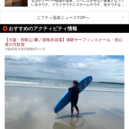
もはやスーパー銭湯や温泉、スパに欠かせない要素となって
大規模リニューアルの全容を確認すべく、リニューアルプレ
ケやボウリングといった遊び場もあり、友人同士やカップル
いるサウナ。ドライサウナにスチームサウナ、塩サウナな
オープンイベントに行ってきました！今回はそのリニューア
で“遊び+癒し”の一日を過ごすのにもぴったり。
ど、いくつか異なるタイプが楽しめたり、水風呂や外気浴ス
ル部分の概要をお届けします。
ペース、ロウリュウなど、心ゆくまで楽しむためのサービス
今回は、あるごの湯を訪問し、チムジルバンやお風呂、食事
が充実した施設も多くみられます。
ニフティ温泉ニュースTOPへ
処にいたるまで魅力をたっぷり堪能してきたので、その全容
を詳しく紹介します！
今回はそんなサウナにこだわった、大阪府内のオススメ温
おすすめのアクティビティ情報
泉・銭湯・スパを30件紹介したいと思います！
【大阪・和歌山 磯ノ浦海水浴場】体験サーフィンスクール・初心
者の方歓迎
大阪府泉大津市曽根町2-1-11