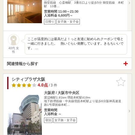
御堂筋線 心斎橋駅 3番出口より徒歩5分 御堂筋線 本町
駅 13番…
営業時間 11:00～21:30
入浴料金 6,600円～
日帰り
女子旅・女子会
ここが温度的には最高だよ！っと友達に勧められクーポンで母と
一緒に行きました。 熱いぐらい発酵しています。きもちいいで
す。 …
40代 女
性
関連情報から探す
シティプラザ大阪
お気に入
りに追加
4.0点
/ 3 件
大阪府 / 大阪市中央区
渡辺橋駅1.81km
堺筋本町駅419m
地下鉄堺筋線・中央線境筋本町駅より徒歩6分阪神高速道
路1号環状線本町…
営業時間
入浴料金 ～
宿泊
女子旅・女子会