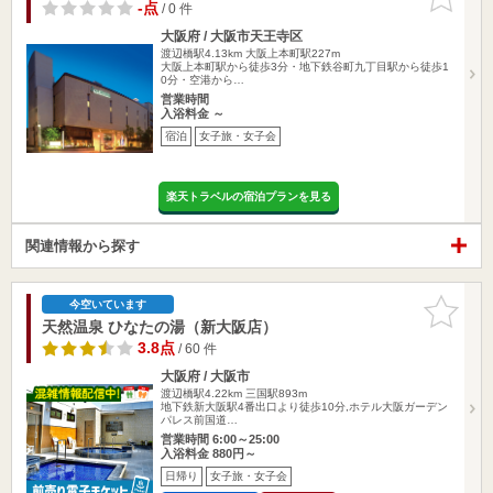
りに追加
-点
/ 0 件
大阪府 / 大阪市天王寺区
渡辺橋駅4.13km
大阪上本町駅227m
大阪上本町駅から徒歩3分・地下鉄谷町九丁目駅から徒歩1
0分・空港から…
営業時間
入浴料金 ～
宿泊
女子旅・女子会
楽天トラベルの宿泊プランを見る
関連情報から探す
お気に入
今空いています
りに追加
天然温泉 ひなたの湯（新大阪店）
3.8点
/ 60 件
大阪府 / 大阪市
渡辺橋駅4.22km
三国駅893m
地下鉄新大阪駅4番出口より徒歩10分,ホテル大阪ガーデン
パレス前国道…
営業時間 6:00～25:00
入浴料金 880円～
日帰り
女子旅・女子会