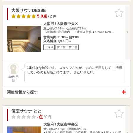
大阪サウナDESSE
お気に入
りに追加
5.0点
/ 2 件
大阪府 / 大阪市中央区
渡辺橋駅2.07km
心斎橋駅227m
「心斎橋筋商店街内」 ・電車＆徒歩 ■ Osaka Metr…
営業時間 11:00～翌9:00
入浴料金 1,900円～
日帰り
女子旅・女子会
1番好きな施設です。 スタッフさんがこまめに見回りして、 清掃
しているのも好感が持てます。 またいきたい。
40代 男
性
関連情報から探す
個室サウナ とと
お気に入
りに追加
-点
/ 0 件
大阪府 / 大阪市中央区
渡辺橋駅2.16km
長堀橋駅203m
●大阪メトロ御堂筋線「心斎橋駅」徒歩6分 ●大阪メトロ堺