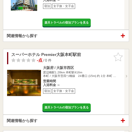
宿泊
女子旅・女子会
楽天トラベルの宿泊プランを見る
関連情報から探す
スーパーホテル Premier大阪本町駅前
お気に入
りに追加
-点
/ 0 件
大阪府 / 大阪市西区
渡辺橋駅1.28km
本町駅416m
本町 / 大阪市営四つ橋線 24番口 (15m) 約 1分 本町 …
営業時間
入浴料金 ～
宿泊
女子旅・女子会
楽天トラベルの宿泊プランを見る
関連情報から探す