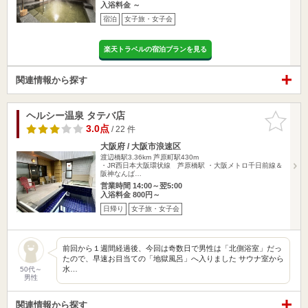
入浴料金 ～
宿泊
女子旅・女子会
楽天トラベルの宿泊プランを見る
関連情報から探す
ヘルシー温泉 タテバ店
お気に入
りに追加
3.0点
/ 22 件
大阪府 / 大阪市浪速区
渡辺橋駅3.36km
芦原町駅430m
・JR西日本大阪環状線 芦原橋駅 ・大阪メトロ千日前線＆
阪神なんば…
営業時間 14:00～翌5:00
入浴料金 800円～
日帰り
女子旅・女子会
前回から１週間経過後、今回は奇数日で男性は「北側浴室」だっ
たので、早速お目当ての「地獄風呂」へ入りました サウナ室から
水…
50代～
男性
関連情報から探す