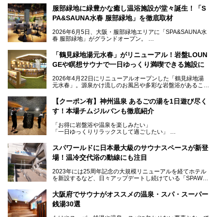
服部緑地に緑豊かな癒し温浴施設が堂々誕生！「S
PA&SAUNA水春 服部緑地」を徹底取材
2026年6月5日、大阪・服部緑地エリアに「SPA&SAUNA水
春 服部緑地」がグランドオープン。
当初の計画から約5年の時を経て誕生した本施設は、温泉・
「鶴見緑地湯元水春」がリニューアル！岩盤LOUN
サウナ・岩盤浴・フィットネス・ラウンジ・レストランなど
GEや瞑想サウナで一日ゆっくり満喫できる施設に
を融合した、これまでの“水春”のイメージをさらに進化させ
た大型ウェルネス施設です。
2026年4月22日にリニューアルオープンした「鶴見緑地湯
元水春」。源泉かけ流しのお風呂や多彩な岩盤浴があること
今回はオープン前の内覧会に参加し、館内のこだわりポイン
で人気の施設ですが、リニューアルを経てこれまで以上
トを徹底取材してきました。
に“一日中くつろげる場所”としてパワーアップしています。
サウナー注目の3種のサウナや160cmの深水風呂、没入感の
【クーポン有】神州温泉 あるごの湯を1日遊び尽く
高い岩盤浴エリア、日本最大の台数を誇る最新AIフィットネ
す！本場チムジルバンも徹底紹介
今回のリニューアルでは、新たに登場した瞑想サウナをはじ
スマシンなど、見どころ満載の館内を詳しくご紹介します。
め、岩盤浴エリアや休憩スペースの充実、レストランなど、
「お得に岩盤浴や温泉を楽しみたい」
見どころが盛りだくさん。日常の疲れを癒やしたい方はもち
「一日ゆっくりリラックスして過ごしたい」
ろん、休日にゆったり過ごしたい方にもぴったりの内容とな
そんな方におすすめなのが、クーポンを使ってお得に長時間
っています。
利用できる「神州温泉 あるごの湯」です。
スパワールドに日本最大級のサウナスペースが新登
本記事では、そんなリニューアル後の注目ポイントを詳しく
場！温冷交代浴の動線にも注目
あるごの湯は、大阪府豊中市にある日帰り温浴施設で、阪急
紹介します。これから「鶴見緑地湯元水春」に訪れる方や、
宝塚線「三国駅」から徒歩約10分とアクセスも良好です。
より満足度の高い過ごし方をしたい方はぜひお読みくださ
2023年には25周年記念の大規模リニューアルを経てホテル
チムジルバン（岩盤浴）を中心に、発汗・リラックス・漫画
い。
を新設するなど、日々アップデートし続けている「SPAWO
タイムまで満喫できる長時間滞在型の施設なので、一日中ゆ
RLD HOTEL＆RESORT」（以下スパワールド）。
ったりと過ごしたいときにおすすめ。大うちわやタオルによ
そんなスパワールドが2025年11月15日（土）に、新たな浴
る迫力ある熱波パフォーマンスも毎日行われており、“とと
大阪府でサウナがオススメの温泉・スパ・スーパー
室や日本最大級140人収容の大規模サウナを携えてリニュー
のう”体験をしっかり楽しめるのもポイントです。
銭湯30選
アルオープン！浴室である4F・6Fそれぞれにリニューアル
が施されており、その総工費はなんと13.5億円！
さらに館内でくつろぐだけでなく、隣接するビルにはカラオ