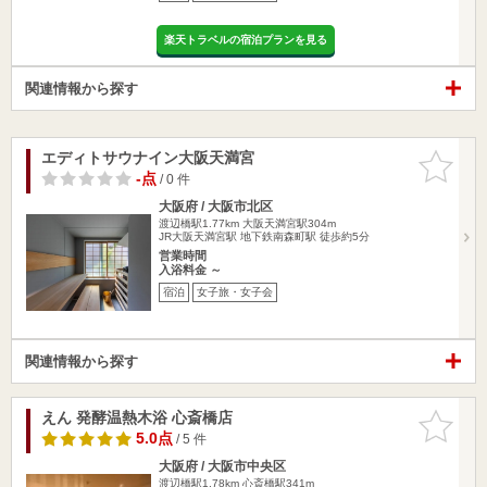
楽天トラベルの宿泊プランを見る
関連情報から探す
エディトサウナイン大阪天満宮
お気に入
りに追加
-点
/ 0 件
大阪府 / 大阪市北区
渡辺橋駅1.77km
大阪天満宮駅304m
JR大阪天満宮駅 地下鉄南森町駅 徒歩約5分
営業時間
入浴料金 ～
宿泊
女子旅・女子会
関連情報から探す
えん 発酵温熱木浴 心斎橋店
お気に入
りに追加
5.0点
/ 5 件
大阪府 / 大阪市中央区
渡辺橋駅1.78km
心斎橋駅341m