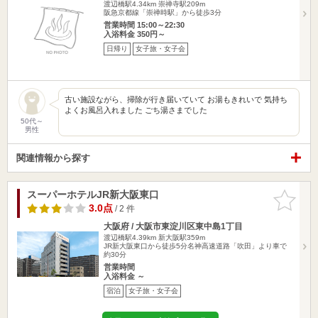
渡辺橋駅4.34km
崇禅寺駅209m
阪急京都線「崇禅時駅」から徒歩3分
営業時間 15:00～22:30
入浴料金 350円～
日帰り
女子旅・女子会
古い施設ながら、掃除が行き届いていて お湯もきれいで 気持ち
よくお風呂入れました ごち湯さまでした
50代～
男性
関連情報から探す
スーパーホテルJR新大阪東口
お気に入
りに追加
3.0点
/ 2 件
大阪府 / 大阪市東淀川区東中島1丁目
渡辺橋駅4.39km
新大阪駅359m
JR新大阪東口から徒歩5分名神高速道路「吹田」より車で
約30分
営業時間
入浴料金 ～
宿泊
女子旅・女子会