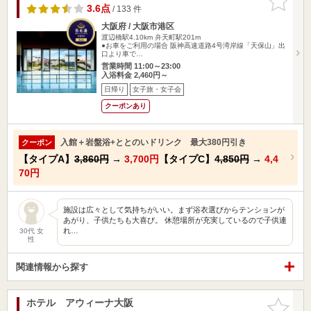
りに追加
3.6点
/ 133 件
大阪府 / 大阪市港区
渡辺橋駅4.10km
弁天町駅201m
●お車をご利用の場合 阪神高速道路4号湾岸線「天保山」出
口より車で…
営業時間 11:00～23:00
入浴料金 2,460円～
日帰り
女子旅・女子会
クーポンあり
入館＋岩盤浴+ととのいドリンク 最大380円引き
クーポン
【タイプA】
3,860円
→
3,700円
【タイプC】
4,850円
→
4,4
70円
施設は広々として気持ちがいい。まず浴衣選びからテンションが
あがり、子供たちも大喜び。 休憩場所が充実しているので子供連
れ…
30代 女
性
関連情報から探す
ホテル アウィーナ大阪
お気に入