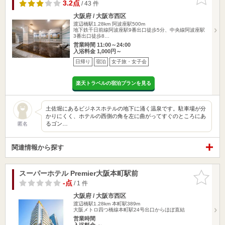
りに追加
3.2点
/ 43 件
大阪府 / 大阪市西区
渡辺橋駅1.28km
阿波座駅500m
地下鉄千日前線阿波座駅9番出口徒歩5分、中央線阿波座駅
3番出口徒歩8…
営業時間 11:00～24:00
入浴料金 1,000円～
日帰り
宿泊
女子旅・女子会
楽天トラベルの宿泊プランを見る
土佐堀にあるビジネスホテルの地下に涌く温泉です。駐車場が分
かりにくく、ホテルの西側の角を左に曲がってすぐのところにあ
るゴン…
匿名
関連情報から探す
スーパーホテル Premier大阪本町駅前
お気に入
りに追加
-点
/ 1 件
大阪府 / 大阪市西区
渡辺橋駅1.28km
本町駅389m
大阪メトロ四つ橋線本町駅24号出口からほぼ直結
営業時間
入浴料金 ～