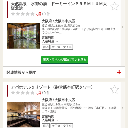
天然温泉 水都の湯 ドーミーインＰＲＥＭＩＵＭ大
お気に入
阪北浜
りに追加
-点
/ 0 件
大阪府 / 大阪市中央区
渡辺橋駅1.32km
北浜駅270m
地下鉄堺筋線「北浜駅」4番出口より徒歩約１分 ※地上ま
でのエレベー…
営業時間
入浴料金 ～
宿泊
女子旅・女子会
楽天トラベルの宿泊プランを見る
関連情報から探す
アパホテル＆リゾート〈御堂筋本町駅タワー〉
お気に入
りに追加
-点
/ 0 件
大阪府 / 大阪市中央区
渡辺橋駅1.36km
本町駅127m
大阪メトロ御堂筋線・四つ橋線・中央線「本町駅」（18番
出口）直結
営業時間
入浴料金 ～
宿泊
女子旅・女子会