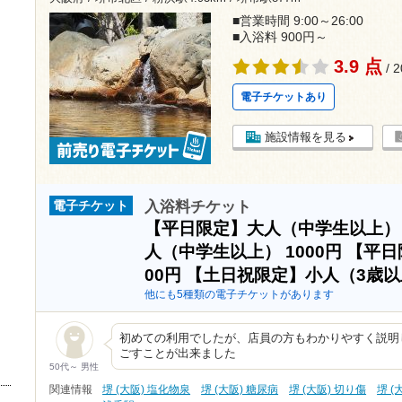
■営業時間 9:00～26:00
■入浴料 900円～
3.9 点
/ 
電子チケットあり
施設情報を見る
入浴料チケット
電子チケット
【平日限定】大人（中学生以上
人（中学生以上）
1000円
【平日
00円
【土日祝限定】小人（3歳
他にも5種類の電子チケットがあります
初めての利用でしたが、店員の方もわかりやすく説明
ごすことが出来ました
50代～ 男性
関連情報
堺 (大阪) 塩化物泉
堺 (大阪) 糖尿病
堺 (大阪) 切り傷
堺 (