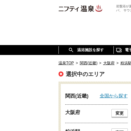
岩盤浴が
パ、 サ
温浴施設を探す
電
温泉TOP
>
関西(近畿)
>
大阪府
>
粉浜
選択中のエリア
全国から探す
関西(近畿)
大阪府
変更