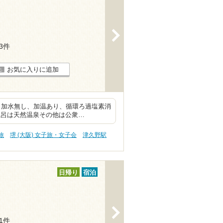
>
93件
お気に入りに追加
泉 加水無し、加温あり、循環ろ過塩素消
風呂は天然温泉その他は公衆…
旅
堺 (大阪) 女子旅・女子会
津久野駅
日帰り
宿泊
>
41件