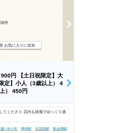
>
208件
お気に入りに追加
）
900円
【土日祝限定】大
限定】小人（3歳以上）
4
>
以上）
450円
してくださり 店内も綺麗でゆっくり過
大阪) 冷え性
堺市駅
北花田駅
新金岡駅