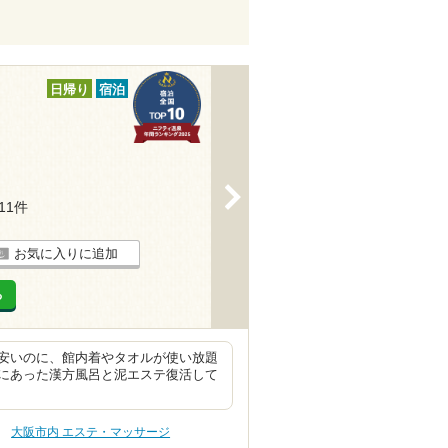
日帰り
宿泊
>
111件
お気に入りに追加
る
安いのに、館内着やタオルが使い放題
にあった漢方風呂と泥エステ復活して
大阪市内 エステ・マッサージ