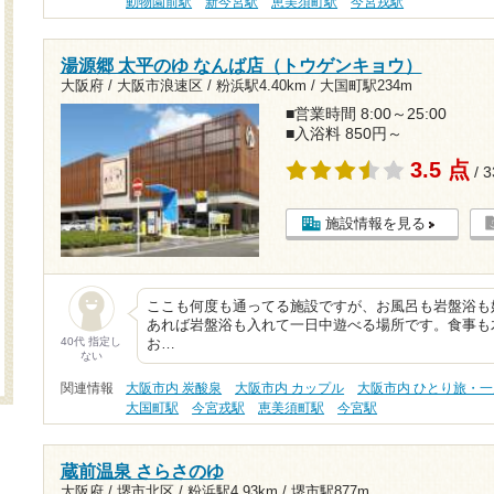
動物園前駅
新今宮駅
恵美須町駅
今宮戎駅
湯源郷 太平のゆ なんば店（トウゲンキョウ）
大阪府 / 大阪市浪速区 /
粉浜駅4.40km
/
大国町駅234m
■営業時間 8:00～25:00
■入浴料 850円～
3.5 点
/ 
施設情報を見る
ここも何度も通ってる施設ですが、お風呂も岩盤浴も
あれば岩盤浴も入れて一日中遊べる場所です。食事も
40代 指定し
お…
ない
関連情報
大阪市内 炭酸泉
大阪市内 カップル
大阪市内 ひとり旅・
大国町駅
今宮戎駅
恵美須町駅
今宮駅
蔵前温泉 さらさのゆ
大阪府 / 堺市北区 /
粉浜駅4.93km
/
堺市駅877m