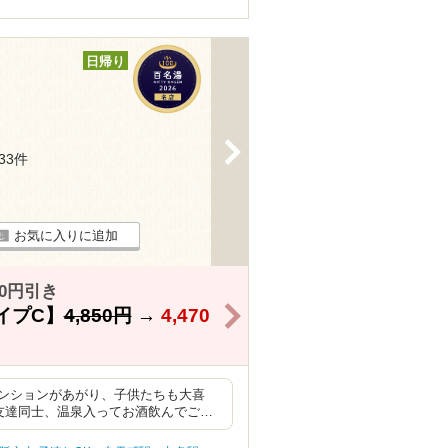
日帰り
>
133件
お気に入りに追加
0円引き
>
イプC】
4,850円
→
4,470
ンションがあがり、子供たちも大喜
友達同士、温泉入ってお酒飲んでご…