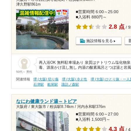
津久野駅861m
■営業時間 6:00～25:00
■入浴料 880円～
2.8 点
/ 
施設情報を見る
再入浴OK 無料駐車場あり 泉質はナトリウム塩化物
毒、源泉かけ流し無し 内湯の酸素風呂とつぼ湯と岩
50代～ 男性
関連情報
堺 (大阪) 切り傷
堺 (大阪) 冷え性
堺 (大阪) ひとり旅・一人
石津駅
船尾駅
諏訪ノ森駅
なにわ健康ランド湯～トピア
大阪府 / 東大阪市 /
粉浜駅8.74km
/
河内永和駅376m
■営業時間 6:00～27:00
■入浴料 1,500円～
4.3 点
/ 