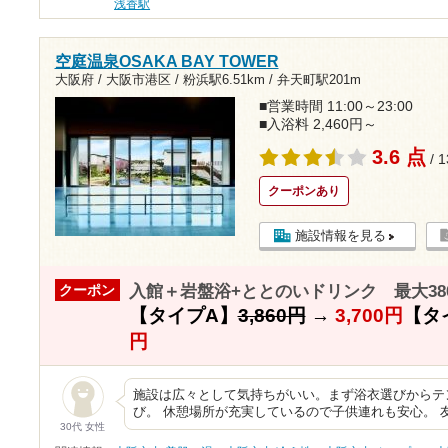
浅香駅
空庭温泉OSAKA BAY TOWER
大阪府 / 大阪市港区 /
粉浜駅6.51km
/
弁天町駅201m
■営業時間 11:00～23:00
■入浴料 2,460円～
3.6 点
/ 
クーポンあり
施設情報を見る
入館＋岩盤浴+ととのいドリンク 最大38
クーポン
【タイプA】
3,860円
→
3,700円
【タ
円
施設は広々として気持ちがいい。まず浴衣選びからテ
び。 休憩場所が充実しているので子供連れも安心。 
30代 女性