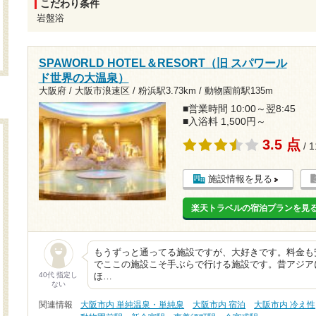
こだわり条件
岩盤浴
SPAWORLD HOTEL＆RESORT（旧 スパワール
ド世界の大温泉）
大阪府 / 大阪市浪速区 /
粉浜駅3.73km
/
動物園前駅135m
■営業時間 10:00～翌8:45
■入浴料 1,500円～
3.5 点
/ 
施設情報を見る
楽天トラベルの宿泊プランを見
もうずっと通ってる施設ですが、大好きです。料金も
でここの施設こそ手ぶらで行ける施設です。昔アジア
40代 指定し
ほ…
ない
関連情報
大阪市内 単純温泉・単純泉
大阪市内 宿泊
大阪市内 冷え性