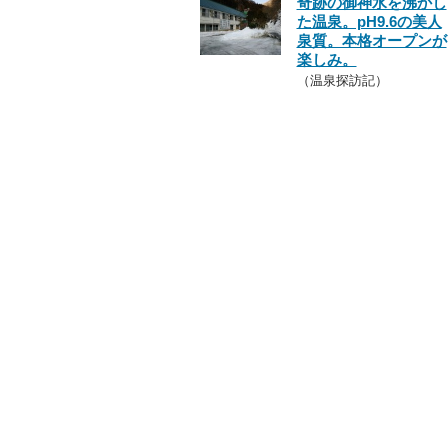
奇跡の御神水を沸かし
た温泉。pH9.6の美人
泉質。本格オープンが
楽しみ。
（温泉探訪記）