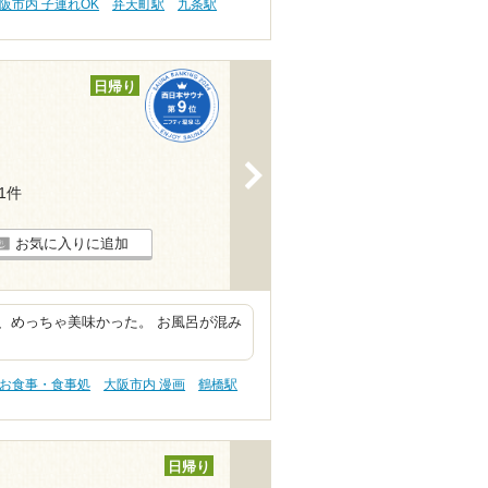
阪市内 子連れOK
弁天町駅
九条駅
日帰り
>
61件
お気に入りに追加
、めっちゃ美味かった。 お風呂が混み
 お食事・食事処
大阪市内 漫画
鶴橋駅
日帰り