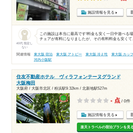
施設情報を見る
この施設は本当に最高です!料金も安く一日中遊べる場
チェアが有料になりましたが、その有料料金も安くて
40代 指定し
ない
関連情報
東大阪 宿泊
東大阪 アトピー
東大阪 冷え性
東大阪 カッ
河内小阪駅
住友不動産ホテル ヴィラフォンテーヌグランド
大阪梅田
大阪府 / 大阪市北区 /
粉浜駅9.32km
/
北新地駅527m
- 点
/ 0件
施設情報を見る
楽天トラベルの宿泊プランを見