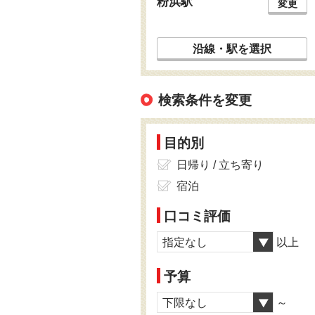
粉浜駅
変更
沿線・駅を選択
検索条件を変更
目的別
日帰り / 立ち寄り
宿泊
口コミ評価
指定なし
以上
予算
下限なし
～