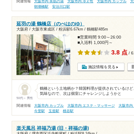
関連情報
大阪市内 美肌の湯
大阪市内 冷え性
大阪市内 カップル
大
朝潮橋駅
安治川口駅
延羽の湯 鶴橋店（のべはのゆ）
大阪府 / 大阪市東成区 /
粉浜駅6.67km
/
鶴橋駅485m
■営業時間 9:00～26:00
■入浴料 1,000円～
3.8 点
/ 
施設情報を見る
鶴橋という土地柄か？韓国料理が提供されているけど
気味なので、次は個室にチャレンジしようかと
50代～ 男性
関連情報
大阪市内 カップル
大阪市内 エステ・マッサージ
大阪市内
今里駅
玉造駅
桃谷駅
楽天風呂 祥福乃湯 (旧・祥福の湯)
大阪府 / 堺市西区浜寺船尾町 /
粉浜駅8.24km
/