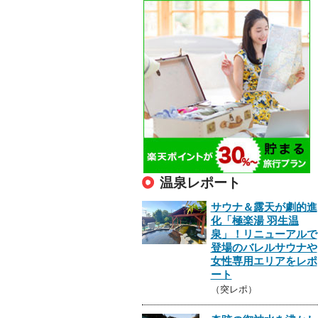
温泉レポート
サウナ＆露天が劇的進
化「極楽湯 羽生温
泉」！リニューアルで
登場のバレルサウナや
女性専用エリアをレポ
ート
（突レポ）