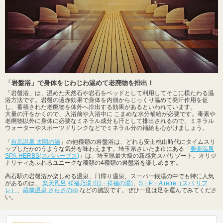
「岩盤浴」で身体をじわじわ温めて老廃物を排出！
「岩盤浴」は、温めた天然石や岩石をベッドとして利用してそこに横たわる温
浴方法です。岩盤の遠赤効果で身体を内側からじっくり温めて発汗作用を促
し、蓄積された老廃物を体外へ排出する効果があるといわれています。
大量の汗をかくので、入浴前や入浴中に こまめな水分補給が必要です。毒素や
老廃物以外に身体に必要なミネラル成分も汗として排出されるので、ミネラル
ウォーターやスポーツドリンクなどでミネラル分の補給も心がけましょう。
「
有馬温泉 太閤の湯
」の他種類の岩盤浴は、どれも安土桃山時代にタイムスリ
ップしたかのうような気分を味わえます。埼玉県さいたま市にある「
美楽温泉
SPA-HERBS(スパハーブス)
」は、埼玉県最大級の新感覚スパリゾート。オリジ
ナリティあふれるユニークな種類の4種類の岩盤浴を楽しめます。
高石駅の岩盤浴が楽しめる温泉、日帰り温泉、スーパー銭湯の中でも特に人気
があるのは、
楽天風呂 祥福乃湯 (旧・祥福の湯)
、
S・P・A refre（スパ リフ
レ）
、
蔵前温泉 さらさのゆ
などの施設です。ぜひ一度は足を運んでみてくださ
い。