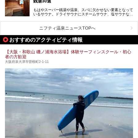
銭湯30選
アルオープン！浴室である4F・6Fそれぞれにリニューアル
が施されており、その総工費はなんと13.5億円！
さらに館内でくつろぐだけでなく、隣接するビルにはカラオ
もはやスーパー銭湯や温泉、スパに欠かせない要素となって
大規模リニューアルの全容を確認すべく、リニューアルプレ
ケやボウリングといった遊び場もあり、友人同士やカップル
いるサウナ。ドライサウナにスチームサウナ、塩サウナな
オープンイベントに行ってきました！今回はそのリニューア
で“遊び+癒し”の一日を過ごすのにもぴったり。
ど、いくつか異なるタイプが楽しめたり、水風呂や外気浴ス
ル部分の概要をお届けします。
ペース、ロウリュウなど、心ゆくまで楽しむためのサービス
今回は、あるごの湯を訪問し、チムジルバンやお風呂、食事
が充実した施設も多くみられます。
ニフティ温泉ニュースTOPへ
処にいたるまで魅力をたっぷり堪能してきたので、その全容
を詳しく紹介します！
今回はそんなサウナにこだわった、大阪府内のオススメ温
おすすめのアクティビティ情報
泉・銭湯・スパを30件紹介したいと思います！
【大阪・和歌山 磯ノ浦海水浴場】体験サーフィンスクール・初心
者の方歓迎
大阪府泉大津市曽根町2-1-11