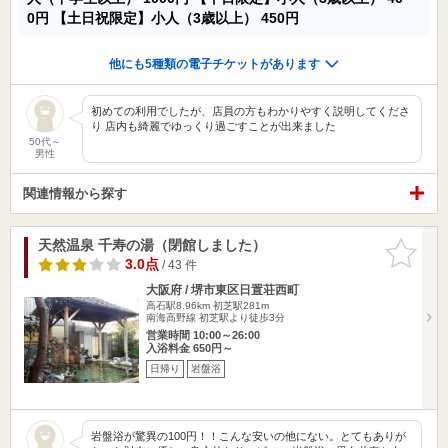
0円
【土日祝限定】小人（3歳以上）
450円
他にも5種類の電子チケットがあります
初めての利用でしたが、店員の方もわかりやすく説明してくださ
り 店内も綺麗でゆっくり過ごすことが出来ました
50代～
男性
関連情報から探す
天然温泉 千寿の湯（閉館しました）
お気に入
りに追加
3.0点
/ 43 件
大阪府 / 堺市東区日置荘西町
高石駅8.96km
初芝駅281m
南海高野線 初芝駅より徒歩3分
営業時間 10:00～26:00
入浴料金 650円～
日帰り
岩盤浴
岩盤浴が驚異の100円！！こんな安いの他にない。とてもありが