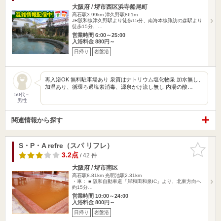
大阪府 / 堺市西区浜寺船尾町
高石駅3.99km
津久野駅861m
JR阪和線津久野駅より徒歩15分、南海本線諏訪の森駅より
徒歩15分、…
営業時間 6:00～25:00
入浴料金 880円～
日帰り
岩盤浴
再入浴OK 無料駐車場あり 泉質はナトリウム塩化物泉 加水無し、
加温あり、循環ろ過塩素消毒、源泉かけ流し無し 内湯の酸…
50代～
男性
関連情報から探す
S・P・A refre（スパ リフレ）
お気に入
りに追加
3.2点
/ 42 件
大阪府 / 堺市南区
高石駅8.81km
光明池駅2.31km
・車： ■ 阪和自動車道「岸和田和泉IC」より、北東方向へ
約15分…
営業時間 10:00～24:00
入浴料金 800円～
日帰り
岩盤浴