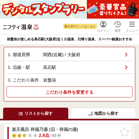
購入済チケットはこちら
ログイン
履歴
メニュー
岩盤浴が楽しめる高石駅(大阪府)近くの温泉、日帰り温泉、スーパー銭湯おすすめ
1. 都道府県
関西(近畿) / 大阪府
2. 沿線・駅
高石駅
3. こだわり条件
岩盤浴
こだわり条件を変更する
リストから探す
地図から探す
楽天風呂 祥福乃湯 (旧・祥福の湯)
お気に入
りに追加
2.8点
/ 93 件