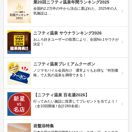
第20回ニフティ温泉年間ランキング2025
全国約2.2万件の中から頂点に選ばれた、2025年の人
気施設は…
ニフティ温泉 サウナランキング2026
おふろ好きユーザーの投票により、全国No.1サウナが
決定！
ニフティ温泉プレミアムクーポン
ノジマモバイル会員向け 通常よりもお得な「特別価
格」で人気の温泉を満喫できる！
【ニフティ温泉 百名湯2026】
行ってみたい施設に投票してプレゼントを当てよう！
（全10回開催 / 合計260名様）
岩盤浴特集