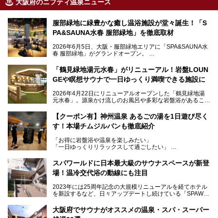
大阪府のニフティ温泉ニュース
服部緑地に緑豊かな癒し温浴施設が堂々誕生！「S
PA&SAUNA水春 服部緑地」を徹底取材
2026年6月5日、大阪・服部緑地エリアに「SPA&SAUNA水
春 服部緑地」がグランドオープン。
当初の計画から約5年の時を経て誕生した本施設は、温泉・
「鶴見緑地湯元水春」がリニューアル！岩盤LOUN
サウナ・岩盤浴・フィットネス・ラウンジ・レストランなど
GEや瞑想サウナで一日ゆっくり満喫できる施設に
を融合した、これまでの“水春”のイメージをさらに進化させ
た大型ウェルネス施設です。
2026年4月22日にリニューアルオープンした「鶴見緑地湯
元水春」。源泉かけ流しのお風呂や多彩な岩盤浴があること
今回はオープン前の内覧会に参加し、館内のこだわりポイン
で人気の施設ですが、リニューアルを経てこれまで以上
トを徹底取材してきました。
に“一日中くつろげる場所”としてパワーアップしています。
サウナー注目の3種のサウナや160cmの深水風呂、没入感の
【クーポン有】神州温泉 あるごの湯を1日遊び尽く
高い岩盤浴エリア、日本最大の台数を誇る最新AIフィットネ
す！本場チムジルバンも徹底紹介
今回のリニューアルでは、新たに登場した瞑想サウナをはじ
スマシンなど、見どころ満載の館内を詳しくご紹介します。
め、岩盤浴エリアや休憩スペースの充実、レストランなど、
「お得に岩盤浴や温泉を楽しみたい」
見どころが盛りだくさん。日常の疲れを癒やしたい方はもち
「一日ゆっくりリラックスして過ごしたい」
ろん、休日にゆったり過ごしたい方にもぴったりの内容とな
そんな方におすすめなのが、クーポンを使ってお得に長時間
っています。
利用できる「神州温泉 あるごの湯」です。
スパワールドに日本最大級のサウナスペースが新登
本記事では、そんなリニューアル後の注目ポイントを詳しく
場！温冷交代浴の動線にも注目
あるごの湯は、大阪府豊中市にある日帰り温浴施設で、阪急
紹介します。これから「鶴見緑地湯元水春」に訪れる方や、
宝塚線「三国駅」から徒歩約10分とアクセスも良好です。
より満足度の高い過ごし方をしたい方はぜひお読みくださ
2023年には25周年記念の大規模リニューアルを経てホテル
チムジルバン（岩盤浴）を中心に、発汗・リラックス・漫画
い。
を新設するなど、日々アップデートし続けている「SPAWO
タイムまで満喫できる長時間滞在型の施設なので、一日中ゆ
RLD HOTEL＆RESORT」（以下スパワールド）。
ったりと過ごしたいときにおすすめ。大うちわやタオルによ
そんなスパワールドが2025年11月15日（土）に、新たな浴
る迫力ある熱波パフォーマンスも毎日行われており、“とと
大阪府でサウナがオススメの温泉・スパ・スーパー
室や日本最大級140人収容の大規模サウナを携えてリニュー
のう”体験をしっかり楽しめるのもポイントです。