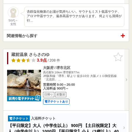
含鉄塩化物泉のお湯が気持ちいい。サウナもミスト低温サウナ、
アロマ中温サウナ、遠赤高温サウナがあります。 何よりも清掃が
行…
50代～
女性
関連情報から探す
蔵前温泉 さらさのゆ
お気に入
りに追加
3.9点
/ 208 件
大阪府 / 堺市北区
高石駅9.16km
堺市駅877m
JR阪和線「堺市」駅より 徒歩10分 大阪メトロ御堂筋線
「北花田」…
営業時間 9:00～26:00
入浴料金 900円～
日帰り
岩盤浴
電子チケットあり
入浴料チケット
電子チケット
【平日限定】大人（中学生以上）
900円
【土日祝限定】大
人（中学生以上）
1000円
【平日限定】小人（3歳以上）
40