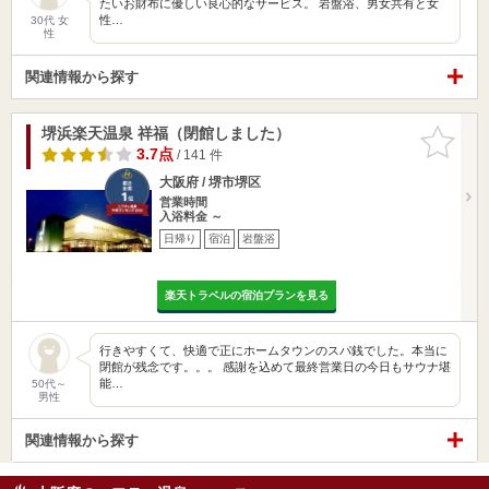
たいお財布に優しい良心的なサービス。 岩盤浴、男女共有と女
性…
30代 女
性
関連情報から探す
堺浜楽天温泉 祥福（閉館しました）
お気に入
りに追加
3.7点
/ 141 件
大阪府 / 堺市堺区
営業時間
入浴料金 ～
日帰り
宿泊
岩盤浴
楽天トラベルの宿泊プランを見る
行きやすくて、快適で正にホームタウンのスパ銭でした。本当に
閉館が残念です。。。 感謝を込めて最終営業日の今日もサウナ堪
能…
50代～
男性
関連情報から探す