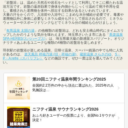
「岩盤浴」は、温めた天然石や岩石をベッドとして利用してそこに横たわる温
浴方法です。岩盤の遠赤効果で身体を内側からじっくり温めて発汗作用を促
し、蓄積された老廃物を体外へ排出する効果があるといわれています。
大量の汗をかくので、入浴前や入浴中に こまめな水分補給が必要です。毒素や
老廃物以外に身体に必要なミネラル成分も汗として排出されるので、ミネラル
ウォーターやスポーツドリンクなどでミネラル分の補給も心がけましょう。
「
有馬温泉 太閤の湯
」の他種類の岩盤浴は、どれも安土桃山時代にタイムスリ
ップしたかのうような気分を味わえます。埼玉県さいたま市にある「
美楽温泉
SPA-HERBS(スパハーブス)
」は、埼玉県最大級の新感覚スパリゾート。オリジ
ナリティあふれるユニークな種類の4種類の岩盤浴を楽しめます。
羽衣駅の岩盤浴が楽しめる温泉、日帰り温泉、スーパー銭湯の中でも特に人気
があるのは、
楽天風呂 祥福乃湯 (旧・祥福の湯)
、
蔵前温泉 さらさのゆ
、
S・
P・A refre（スパ リフレ）
などの施設です。ぜひ一度は足を運んでみてくださ
い。
第20回ニフティ温泉年間ランキング2025
全国約2.2万件の中から頂点に選ばれた、2025年の人
気施設は…
ニフティ温泉 サウナランキング2026
おふろ好きユーザーの投票により、全国No.1サウナが
決定！