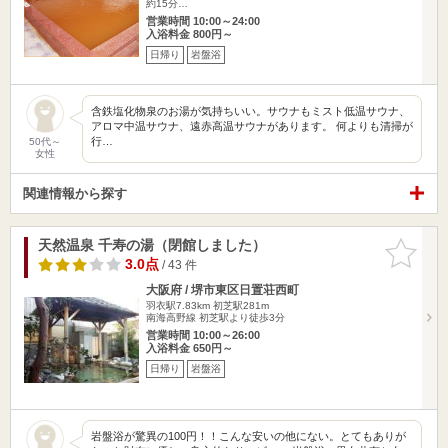
約15分…
営業時間 10:00～24:00
入浴料金 800円～
日帰り
岩盤浴
含鉄塩化物泉のお湯が気持ちいい。サウナもミスト低温サウナ、
アロマ中温サウナ、遠赤高温サウナがあります。 何よりも清掃が
行…
50代～
女性
関連情報から探す
天然温泉 千寿の湯（閉館しました）
お気に入
りに追加
3.0点
/ 43 件
大阪府 / 堺市東区日置荘西町
羽衣駅7.83km
初芝駅281m
南海高野線 初芝駅より徒歩3分
営業時間 10:00～26:00
入浴料金 650円～
日帰り
岩盤浴
岩盤浴が驚異の100円！！こんな安いの他にない。とてもありが