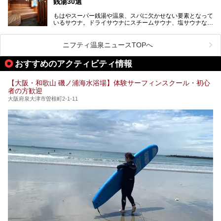
銭湯30選
アルオープン！浴室である4F・6Fそれぞれにリニューアル
が施されており、その総工費はなんと13.5億円！
さらに館内でくつろぐだけでなく、隣接するビルにはカラオ
もはやスーパー銭湯や温泉、スパに欠かせない要素となって
大規模リニューアルの全容を確認すべく、リニューアルプレ
ケやボウリングといった遊び場もあり、友人同士やカップル
いるサウナ。ドライサウナにスチームサウナ、塩サウナな
オープンイベントに行ってきました！今回はそのリニューア
で“遊び+癒し”の一日を過ごすのにもぴったり。
ど、いくつか異なるタイプが楽しめたり、水風呂や外気浴ス
ル部分の概要をお届けします。
ペース、ロウリュウなど、心ゆくまで楽しむためのサービス
今回は、あるごの湯を訪問し、チムジルバンやお風呂、食事
が充実した施設も多くみられます。
ニフティ温泉ニュースTOPへ
処にいたるまで魅力をたっぷり堪能してきたので、その全容
を詳しく紹介します！
今回はそんなサウナにこだわった、大阪府内のオススメ温
おすすめのアクティビティ情報
泉・銭湯・スパを30件紹介したいと思います！
【大阪・和歌山 磯ノ浦海水浴場】体験サーフィンスクール・初心
者の方歓迎
大阪府泉大津市曽根町2-1-11