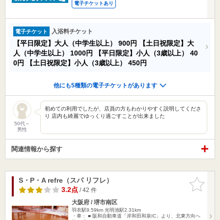
電子チケットあり
入浴料チケット
電子チケット
【平日限定】大人（中学生以上）
900円
【土日祝限定】大
人（中学生以上）
1000円
【平日限定】小人（3歳以上）
40
0円
【土日祝限定】小人（3歳以上）
450円
他にも5種類の電子チケットがあります
初めての利用でしたが、店員の方もわかりやすく説明してくださ
り 店内も綺麗でゆっくり過ごすことが出来ました
50代～
男性
関連情報から探す
S・P・A refre（スパ リフレ）
お気に入
りに追加
3.2点
/ 42 件
大阪府 / 堺市南区
羽衣駅9.59km
光明池駅2.31km
・車： ■ 阪和自動車道「岸和田和泉IC」より、北東方向へ