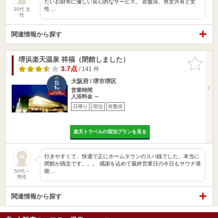
たいお財布に優しい良心的なサービス。 岩盤浴、男女共有と女
性…
30代 女
性
関連情報から探す
堺浜楽天温泉 祥福（閉館しました）
お気に入
りに追加
3.7点
/ 141 件
大阪府 / 堺市堺区
営業時間
入浴料金 ～
日帰り
宿泊
岩盤浴
楽天トラベルの宿泊プランを見る
行きやすくて、快適で正にホームタウンのスパ銭でした。本当に
閉館が残念です。。。 感謝を込めて最終営業日の今日もサウナ堪
能…
50代～
男性
関連情報から探す