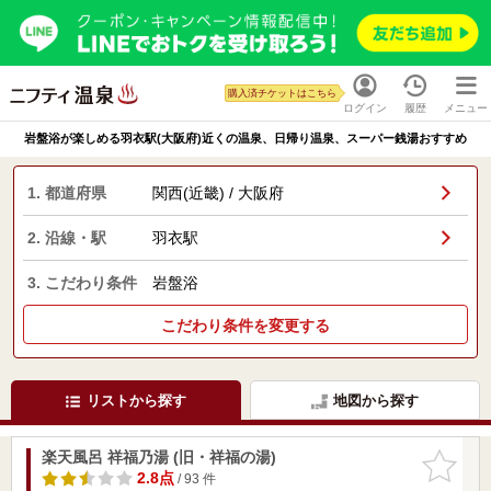
購入済チケットはこちら
ログイン
履歴
メニュー
岩盤浴が楽しめる羽衣駅(大阪府)近くの温泉、日帰り温泉、スーパー銭湯おすすめ
1. 都道府県
関西(近畿) / 大阪府
2. 沿線・駅
羽衣駅
3. こだわり条件
岩盤浴
こだわり条件を変更する
リストから探す
地図から探す
楽天風呂 祥福乃湯 (旧・祥福の湯)
お気に入
りに追加
2.8点
/ 93 件