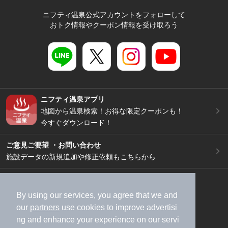
ニフティ温泉公式アカウントをフォローして
おトク情報やクーポン情報を受け取ろう
ニフティ温泉アプリ
地図から温泉検索！お得な限定クーポンも！
今すぐダウンロード！
ご意見ご要望 ・お問い合わせ
施設データの新規追加や修正依頼もこちらから
スマートフォン
/
PC
加盟店募集（資料請求）
広告出稿のご案内
By using our services, you agree that we and
our
partners
use cookies to improve advertisi
利用規約
ライフスタイルMEMBERS+規約
ng and enhance your experience on our servi
特定商取引法に基づく表記
ヘルプ
採用情報