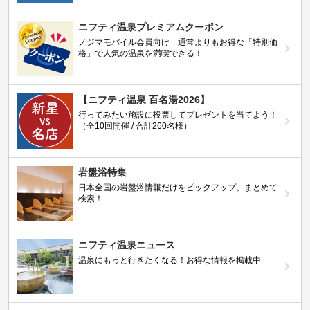
ニフティ温泉プレミアムクーポン
ノジマモバイル会員向け 通常よりもお得な「特別価
格」で人気の温泉を満喫できる！
【ニフティ温泉 百名湯2026】
行ってみたい施設に投票してプレゼントを当てよう！
（全10回開催 / 合計260名様）
岩盤浴特集
日本全国の岩盤浴情報だけをピックアップ。まとめて
検索！
ニフティ温泉ニュース
温泉にもっと行きたくなる！お得な情報を掲載中