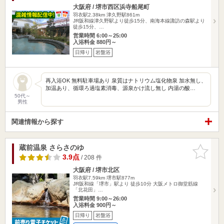
大阪府 / 堺市西区浜寺船尾町
羽衣駅2.38km
津久野駅861m
JR阪和線津久野駅より徒歩15分、南海本線諏訪の森駅より
徒歩15分、…
営業時間 6:00～25:00
入浴料金 880円～
日帰り
岩盤浴
再入浴OK 無料駐車場あり 泉質はナトリウム塩化物泉 加水無し、
加温あり、循環ろ過塩素消毒、源泉かけ流し無し 内湯の酸…
50代～
男性
関連情報から探す
蔵前温泉 さらさのゆ
お気に入
りに追加
3.9点
/ 208 件
大阪府 / 堺市北区
羽衣駅7.59km
堺市駅877m
JR阪和線「堺市」駅より 徒歩10分 大阪メトロ御堂筋線
「北花田」…
営業時間 9:00～26:00
入浴料金 900円～
日帰り
岩盤浴