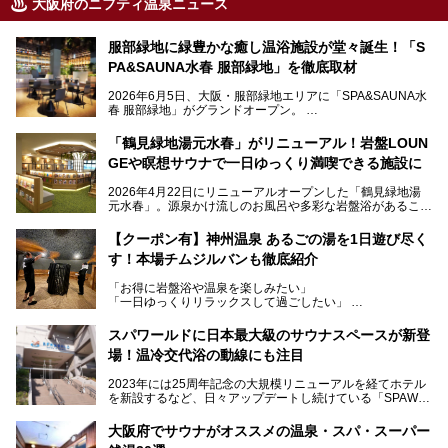
大阪府のニフティ温泉ニュース
服部緑地に緑豊かな癒し温浴施設が堂々誕生！「S
PA&SAUNA水春 服部緑地」を徹底取材
2026年6月5日、大阪・服部緑地エリアに「SPA&SAUNA水
春 服部緑地」がグランドオープン。
当初の計画から約5年の時を経て誕生した本施設は、温泉・
「鶴見緑地湯元水春」がリニューアル！岩盤LOUN
サウナ・岩盤浴・フィットネス・ラウンジ・レストランなど
GEや瞑想サウナで一日ゆっくり満喫できる施設に
を融合した、これまでの“水春”のイメージをさらに進化させ
た大型ウェルネス施設です。
2026年4月22日にリニューアルオープンした「鶴見緑地湯
元水春」。源泉かけ流しのお風呂や多彩な岩盤浴があること
今回はオープン前の内覧会に参加し、館内のこだわりポイン
で人気の施設ですが、リニューアルを経てこれまで以上
トを徹底取材してきました。
に“一日中くつろげる場所”としてパワーアップしています。
サウナー注目の3種のサウナや160cmの深水風呂、没入感の
【クーポン有】神州温泉 あるごの湯を1日遊び尽く
高い岩盤浴エリア、日本最大の台数を誇る最新AIフィットネ
す！本場チムジルバンも徹底紹介
今回のリニューアルでは、新たに登場した瞑想サウナをはじ
スマシンなど、見どころ満載の館内を詳しくご紹介します。
め、岩盤浴エリアや休憩スペースの充実、レストランなど、
「お得に岩盤浴や温泉を楽しみたい」
見どころが盛りだくさん。日常の疲れを癒やしたい方はもち
「一日ゆっくりリラックスして過ごしたい」
ろん、休日にゆったり過ごしたい方にもぴったりの内容とな
そんな方におすすめなのが、クーポンを使ってお得に長時間
っています。
利用できる「神州温泉 あるごの湯」です。
スパワールドに日本最大級のサウナスペースが新登
本記事では、そんなリニューアル後の注目ポイントを詳しく
場！温冷交代浴の動線にも注目
あるごの湯は、大阪府豊中市にある日帰り温浴施設で、阪急
紹介します。これから「鶴見緑地湯元水春」に訪れる方や、
宝塚線「三国駅」から徒歩約10分とアクセスも良好です。
より満足度の高い過ごし方をしたい方はぜひお読みくださ
2023年には25周年記念の大規模リニューアルを経てホテル
チムジルバン（岩盤浴）を中心に、発汗・リラックス・漫画
い。
を新設するなど、日々アップデートし続けている「SPAWO
タイムまで満喫できる長時間滞在型の施設なので、一日中ゆ
RLD HOTEL＆RESORT」（以下スパワールド）。
ったりと過ごしたいときにおすすめ。大うちわやタオルによ
そんなスパワールドが2025年11月15日（土）に、新たな浴
る迫力ある熱波パフォーマンスも毎日行われており、“とと
大阪府でサウナがオススメの温泉・スパ・スーパー
室や日本最大級140人収容の大規模サウナを携えてリニュー
のう”体験をしっかり楽しめるのもポイントです。