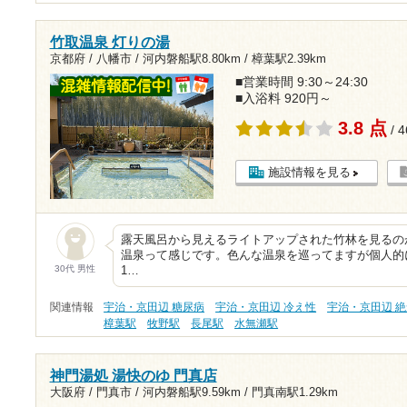
竹取温泉 灯りの湯
京都府 / 八幡市 /
河内磐船駅8.80km
/
樟葉駅2.39km
■営業時間 9:30～24:30
■入浴料 920円～
3.8 点
/ 
施設情報を見る
露天風呂から見えるライトアップされた竹林を見るの
温泉って感じです。色んな温泉を巡ってますが個人的
30代 男性
1…
関連情報
宇治・京田辺 糖尿病
宇治・京田辺 冷え性
宇治・京田辺 
樟葉駅
牧野駅
長尾駅
水無瀬駅
神門湯処 湯快のゆ 門真店
大阪府 / 門真市 /
河内磐船駅9.59km
/
門真南駅1.29km