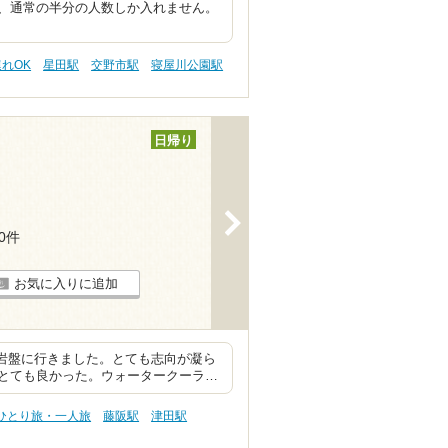
、通常の半分の人数しか入れません。
連れOK
星田駅
交野市駅
寝屋川公園駅
日帰り
>
90件
お気に入りに追加
、岩盤に行きました。とても志向が凝ら
とても良かった。ウォータークーラ…
 ひとり旅・一人旅
藤阪駅
津田駅