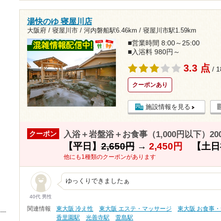
湯快のゆ 寝屋川店
大阪府 / 寝屋川市 /
河内磐船駅6.46km
/
寝屋川市駅1.59km
■営業時間 8:00～25:00
■入浴料 980円～
3.3 点
/ 
クーポンあり
施設情報を見る
入浴＋岩盤浴＋お食事（1,000円以下）20
クーポン
【平日】
2,650円
→
2,450円
【土日
他にも1種類のクーポンがあります
ゆっくりできましたぁ
40代 男性
関連情報
東大阪 冷え性
東大阪 エステ・マッサージ
東大阪 お食事
香里園駅
光善寺駅
萱島駅