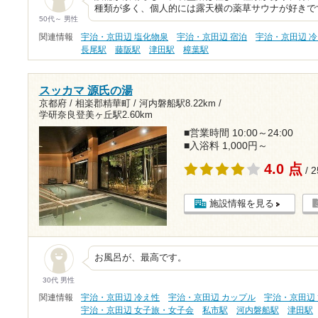
種類が多く、個人的には露天横の薬草サウナが好きで
50代～ 男性
関連情報
宇治・京田辺 塩化物泉
宇治・京田辺 宿泊
宇治・京田辺 
長尾駅
藤阪駅
津田駅
樟葉駅
スッカマ 源氏の湯
京都府 / 相楽郡精華町 /
河内磐船駅8.22km
/
学研奈良登美ヶ丘駅2.60km
■営業時間 10:00～24:00
■入浴料 1,000円～
4.0 点
/ 
施設情報を見る
お風呂が、最高です。
30代 男性
関連情報
宇治・京田辺 冷え性
宇治・京田辺 カップル
宇治・京田辺
宇治・京田辺 女子旅・女子会
私市駅
河内磐船駅
津田駅