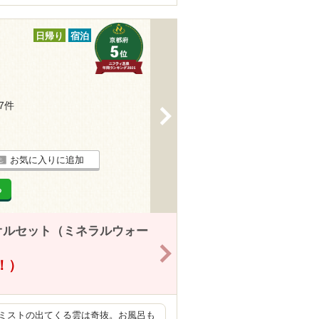
日帰り
宿泊
37件
>
お気に入りに追加
る
オルセット（ミネラルウォー
>
得！）
ミストの出てくる雲は奇抜。お風呂も