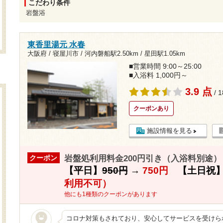
こだわり条件
岩盤浴
東香里湯元 水春
大阪府 / 寝屋川市 /
河内磐船駅2.50km
/
星田駅1.05km
■営業時間 9:00～25:00
■入浴料 1,000円～
3.9 点
/ 
クーポンあり
施設情報を見る
岩盤処利用料金200円引き（入浴料別途）（
クーポン
【平日】
950円
→
750円
【土日祝
利用不可）
他にも1種類のクーポンがあります
コロナ対策もされており、安心してサービスを受けら