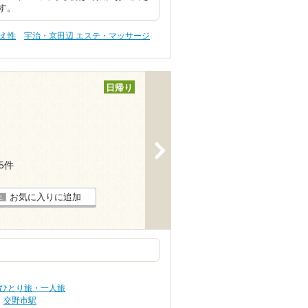
す。
冷え性
宇治・京田辺 エステ・マッサージ
日帰り
>
25件
お気に入りに追加
 ひとり旅・一人旅
交野市駅