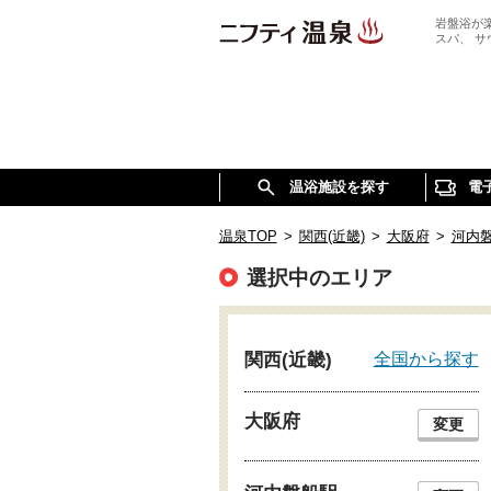
岩盤浴が
スパ、 
温浴施設を探す
電
温泉TOP
>
関西(近畿)
>
大阪府
>
河内
選択中のエリア
全国から探す
関西(近畿)
大阪府
変更