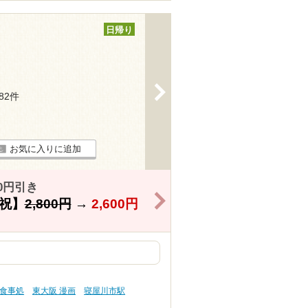
日帰り
>
182件
お気に入りに追加
0円引き
>
祝】
2,800円
→
2,600円
・食事処
東大阪 漫画
寝屋川市駅