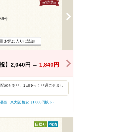
>
159件
お気に入りに追加
>
祝】
2,040円
→
1,840円
や配慮もあり、1日ゆっくり過ごせまし
 漫画
東大阪 格安（1,000円以下）
日帰り
宿泊