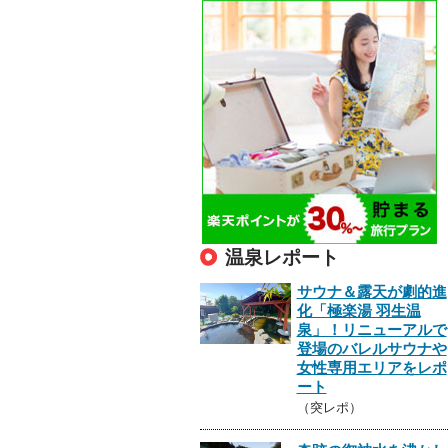
温泉レポート
サウナ＆露天が劇的進
化「極楽湯 羽生温
泉」！リニューアルで
登場のバレルサウナや
女性専用エリアをレポ
ート
（突レポ）