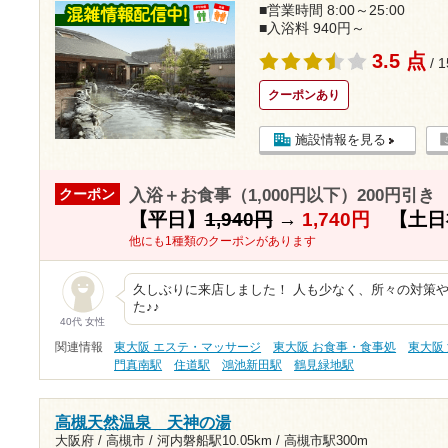
■営業時間 8:00～25:00
■入浴料 940円～
3.5 点
/ 
クーポンあり
施設情報を見る
入浴＋お食事（1,000円以下）200円引き
クーポン
【平日】
1,940円
→
1,740円
【土日
他にも1種類のクーポンがあります
久しぶりに来店しました！ 人も少なく、所々の対策
た♪♪
40代 女性
関連情報
東大阪 エステ・マッサージ
東大阪 お食事・食事処
東大阪
門真南駅
住道駅
鴻池新田駅
鶴見緑地駅
高槻天然温泉 天神の湯
大阪府 / 高槻市 /
河内磐船駅10.05km
/
高槻市駅300m