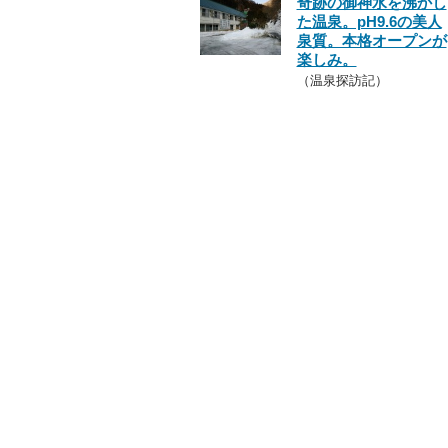
奇跡の御神水を沸かし
た温泉。pH9.6の美人
泉質。本格オープンが
楽しみ。
（温泉探訪記）