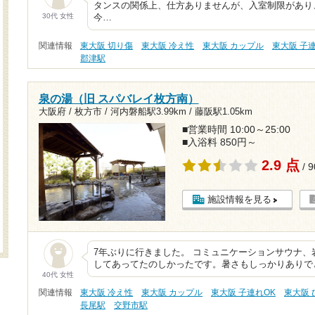
タンスの関係上、仕方ありませんが、入室制限があり
30代 女性
今…
関連情報
東大阪 切り傷
東大阪 冷え性
東大阪 カップル
東大阪 子
郡津駅
泉の湯（旧 スパバレイ枚方南）
大阪府 / 枚方市 /
河内磐船駅3.99km
/
藤阪駅1.05km
■営業時間 10:00～25:00
■入浴料 850円～
2.9 点
/ 
施設情報を見る
7年ぶりに行きました。 コミュニケーションサウナ
してあってたのしかったです。暑さもしっかりありで
40代 女性
関連情報
東大阪 冷え性
東大阪 カップル
東大阪 子連れOK
東大阪
長尾駅
交野市駅