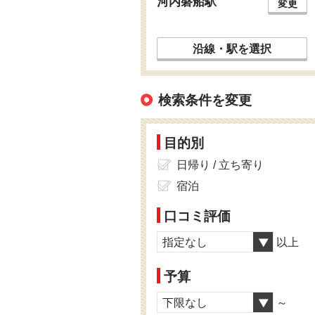
河内磐船駅
変更
沿線・駅を選択
検索条件を変更
目的別
日帰り / 立ち寄り
宿泊
口コミ評価
指定なし
以上
予算
下限なし
～