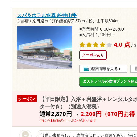
スパ＆ホテル水春 松井山手
京都府 / 京田辺市 /
河内磐船駅7.37km
/
松井山手駅394m
■営業時間 6:00～26:00
■入浴料 1,430円～
4.0 点
/ 
クーポンあり
施設情報を見る
楽天トラベルの宿泊プランを見
【平日限定】入浴＋岩盤浴＋レンタルタ
クーポン
ター付き）（別途入湯税）
通常
2,870円
→
2,200円（670円お
他にも1種類のクーポンがあります
設備が素晴らしい。岩盤浴は程よい種類があり、特に