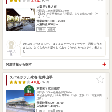
2.9点
/ 90 件
大阪府 / 枚方市
津田駅1.13km
藤阪駅1.05km
【電車】JR学研都市線「津田駅」より徒歩約20分 【バ
ス】 ・「…
営業時間 10:00～25:00
入浴料金 850円～
日帰り
岩盤浴
7年ぶりに行きました。 コミュニケーションサウナ、岩盤に行き
ました。とても志向が凝らしてあってたのしかったです。暑さも
し…
40代 女
性
関連情報から探す
スパ＆ホテル水春 松井山手
お気に入
りに追加
4.0点
/ 37 件
京都府 / 京田辺市
津田駅4.36km
松井山手駅394m
JR松井山手駅より8分 最寄りバス停：京阪バス「高速京田
辺前」
営業時間 6:00～26:00
入浴料金 1,430円～
日帰り
宿泊
岩盤浴