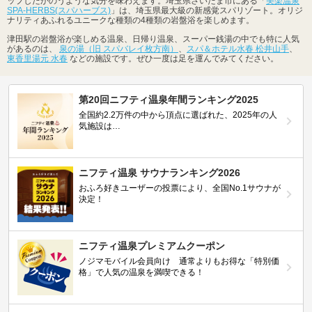
ップしたかのうような気分を味わえます。埼玉県さいたま市にある「
美楽温泉
SPA-HERBS(スパハーブス)
」は、埼玉県最大級の新感覚スパリゾート。オリジ
ナリティあふれるユニークな種類の4種類の岩盤浴を楽しめます。
津田駅の岩盤浴が楽しめる温泉、日帰り温泉、スーパー銭湯の中でも特に人気
があるのは、
泉の湯（旧 スパバレイ枚方南）
、
スパ＆ホテル水春 松井山手
、
東香里湯元 水春
などの施設です。ぜひ一度は足を運んでみてください。
第20回ニフティ温泉年間ランキング2025
全国約2.2万件の中から頂点に選ばれた、2025年の人
気施設は…
ニフティ温泉 サウナランキング2026
おふろ好きユーザーの投票により、全国No.1サウナが
決定！
ニフティ温泉プレミアムクーポン
ノジマモバイル会員向け 通常よりもお得な「特別価
格」で人気の温泉を満喫できる！