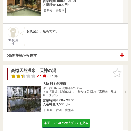
営業時間 10:00～24:00
入浴料金 1,000円～
日帰り
岩盤浴
お風呂が、最高です。
30代 男
性
関連情報から探す
高槻天然温泉 天神の湯
お気に入
りに追加
2.9点
/ 17 件
大阪府 / 高槻市
津田駅8.92km
高槻市駅300m
ＪＲ「高槻」駅南口より 徒歩３分 阪急「高槻市」駅よ
り 徒歩3分
営業時間 6:00～23:00
入浴料金 1,500円～
日帰り
宿泊
岩盤浴
楽天トラベルの宿泊プランを見る