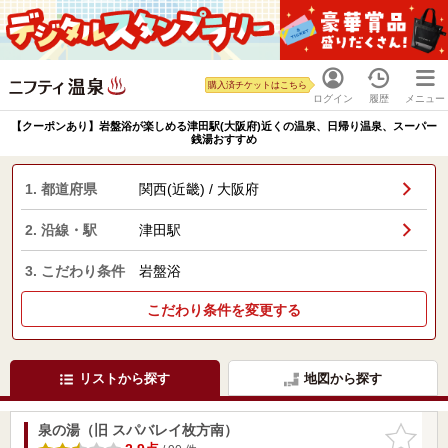
購入済チケットはこちら
ログイン
履歴
メニュー
【クーポンあり】岩盤浴が楽しめる津田駅(大阪府)近くの温泉、日帰り温泉、スーパー
銭湯おすすめ
1. 都道府県
関西(近畿) / 大阪府
2. 沿線・駅
津田駅
3. こだわり条件
岩盤浴
こだわり条件を変更する
リストから探す
地図から探す
泉の湯（旧 スパバレイ枚方南）
お気に入
りに追加