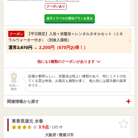
クーポンあり
楽天トラベルの宿泊プランを見る
【平日限定】入浴＋岩盤浴＋レンタルタオルセット（ミネ
クーポン
ラルウォーター付き）（別途入湯税）
通常
2,870円
→
2,200円（670円お得！）
他にも1種類のクーポンがあります
設備が素晴らしい。岩盤浴は程よい種類があり、特にミストの出
てくる雲は奇抜。お風呂も種類が多く、個人的には露天横の薬草
サウナ…
50代～
男性
関連情報から探す
東香里湯元 水春
お気に入
りに追加
3.9点
/ 185 件
大阪府 / 寝屋川市