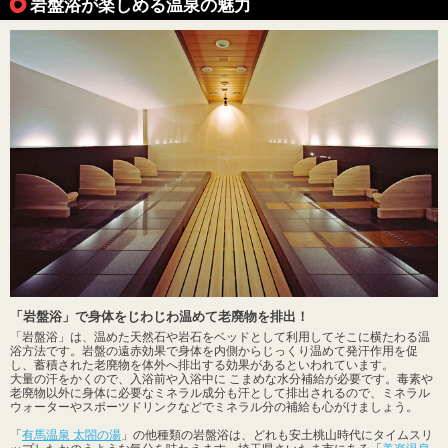
岩盤浴が楽しめる温泉の魅力
「岩盤浴」で身体をじわじわ温めて老廃物を排出！
「岩盤浴」は、温めた天然石や岩石をベッドとして利用してそこに横たわる温
浴方法です。岩盤の遠赤効果で身体を内側からじっくり温めて発汗作用を促
し、蓄積された老廃物を体外へ排出する効果があるといわれています。
大量の汗をかくので、入浴前や入浴中に こまめな水分補給が必要です。毒素や
老廃物以外に身体に必要なミネラル成分も汗として排出されるので、ミネラル
ウォーターやスポーツドリンクなどでミネラル分の補給も心がけましょう。
「
有馬温泉 太閤の湯
」の他種類の岩盤浴は、どれも安土桃山時代にタイムスリ