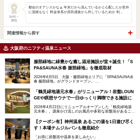
都会のオアシスかなぁ 年末だから混んでいるかと心配したが意外
に混雑もなく 料金体系が庶民感覚から外しているためか 利…
50代～
男性
関連情報から探す
大阪府のニフティ温泉ニュース
服部緑地に緑豊かな癒し温浴施設が堂々誕生！「S
PA&SAUNA水春 服部緑地」を徹底取材
2026年6月5日、大阪・服部緑地エリアに「SPA&SAUNA水
春 服部緑地」がグランドオープン。
当初の計画から約5年の時を経て誕生した本施設は、温泉・
「鶴見緑地湯元水春」がリニューアル！岩盤LOUN
サウナ・岩盤浴・フィットネス・ラウンジ・レストランなど
GEや瞑想サウナで一日ゆっくり満喫できる施設に
を融合した、これまでの“水春”のイメージをさらに進化させ
た大型ウェルネス施設です。
2026年4月22日にリニューアルオープンした「鶴見緑地湯
元水春」。源泉かけ流しのお風呂や多彩な岩盤浴があること
今回はオープン前の内覧会に参加し、館内のこだわりポイン
で人気の施設ですが、リニューアルを経てこれまで以上
トを徹底取材してきました。
に“一日中くつろげる場所”としてパワーアップしています。
サウナー注目の3種のサウナや160cmの深水風呂、没入感の
【クーポン有】神州温泉 あるごの湯を1日遊び尽く
高い岩盤浴エリア、日本最大の台数を誇る最新AIフィットネ
す！本場チムジルバンも徹底紹介
今回のリニューアルでは、新たに登場した瞑想サウナをはじ
スマシンなど、見どころ満載の館内を詳しくご紹介します。
め、岩盤浴エリアや休憩スペースの充実、レストランなど、
「お得に岩盤浴や温泉を楽しみたい」
見どころが盛りだくさん。日常の疲れを癒やしたい方はもち