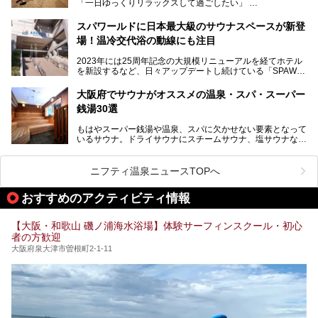
「一日ゆっくりリラックスして過ごしたい」
ろん、休日にゆったり過ごしたい方にもぴったりの内容とな
そんな方におすすめなのが、クーポンを使ってお得に長時間
っています。
利用できる「神州温泉 あるごの湯」です。
スパワールドに日本最大級のサウナスペースが新登
本記事では、そんなリニューアル後の注目ポイントを詳しく
場！温冷交代浴の動線にも注目
あるごの湯は、大阪府豊中市にある日帰り温浴施設で、阪急
紹介します。これから「鶴見緑地湯元水春」に訪れる方や、
宝塚線「三国駅」から徒歩約10分とアクセスも良好です。
より満足度の高い過ごし方をしたい方はぜひお読みくださ
2023年には25周年記念の大規模リニューアルを経てホテル
チムジルバン（岩盤浴）を中心に、発汗・リラックス・漫画
い。
を新設するなど、日々アップデートし続けている「SPAWO
タイムまで満喫できる長時間滞在型の施設なので、一日中ゆ
RLD HOTEL＆RESORT」（以下スパワールド）。
ったりと過ごしたいときにおすすめ。大うちわやタオルによ
そんなスパワールドが2025年11月15日（土）に、新たな浴
る迫力ある熱波パフォーマンスも毎日行われており、“とと
大阪府でサウナがオススメの温泉・スパ・スーパー
室や日本最大級140人収容の大規模サウナを携えてリニュー
のう”体験をしっかり楽しめるのもポイントです。
銭湯30選
アルオープン！浴室である4F・6Fそれぞれにリニューアル
が施されており、その総工費はなんと13.5億円！
さらに館内でくつろぐだけでなく、隣接するビルにはカラオ
もはやスーパー銭湯や温泉、スパに欠かせない要素となって
大規模リニューアルの全容を確認すべく、リニューアルプレ
ケやボウリングといった遊び場もあり、友人同士やカップル
いるサウナ。ドライサウナにスチームサウナ、塩サウナな
オープンイベントに行ってきました！今回はそのリニューア
で“遊び+癒し”の一日を過ごすのにもぴったり。
ど、いくつか異なるタイプが楽しめたり、水風呂や外気浴ス
ル部分の概要をお届けします。
ペース、ロウリュウなど、心ゆくまで楽しむためのサービス
今回は、あるごの湯を訪問し、チムジルバンやお風呂、食事
が充実した施設も多くみられます。
ニフティ温泉ニュースTOPへ
処にいたるまで魅力をたっぷり堪能してきたので、その全容
を詳しく紹介します！
今回はそんなサウナにこだわった、大阪府内のオススメ温
おすすめのアクティビティ情報
泉・銭湯・スパを30件紹介したいと思います！
【大阪・和歌山 磯ノ浦海水浴場】体験サーフィンスクール・初心
者の方歓迎
大阪府泉大津市曽根町2-1-11