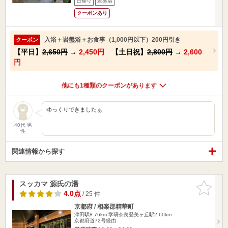
日帰り
岩盤浴
クーポンあり
入浴＋岩盤浴＋お食事（1,000円以下）200円引き
クーポン
【平日】
2,650円
→
2,450円
【土日祝】
2,800円
→
2,600
円
他にも1種類のクーポンがあります
ゆっくりできましたぁ
40代 男
性
関連情報から探す
スッカマ 源氏の湯
お気に入
りに追加
4.0点
/ 25 件
京都府 / 相楽郡精華町
津田駅8.76km
学研奈良登美ヶ丘駅2.60km
京都府道72号経由