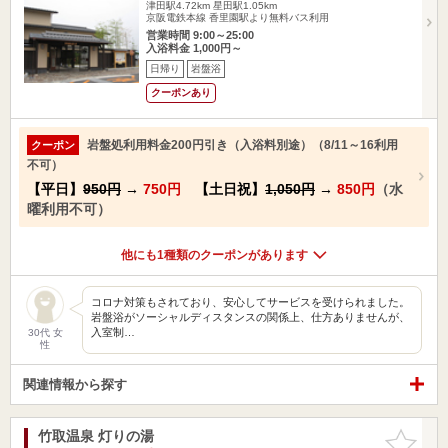
津田駅4.72km
星田駅1.05km
京阪電鉄本線 香里園駅より無料バス利用
営業時間 9:00～25:00
入浴料金 1,000円～
日帰り
岩盤浴
クーポンあり
岩盤処利用料金200円引き（入浴料別途）（8/11～16利用
クーポン
不可）
【平日】
950円
→
750円
【土日祝】
1,050円
→
850円
（水
曜利用不可）
他にも1種類のクーポンがあります
コロナ対策もされており、安心してサービスを受けられました。
岩盤浴がソーシャルディスタンスの関係上、仕方ありませんが、
入室制…
30代 女
性
関連情報から探す
竹取温泉 灯りの湯
お気に入