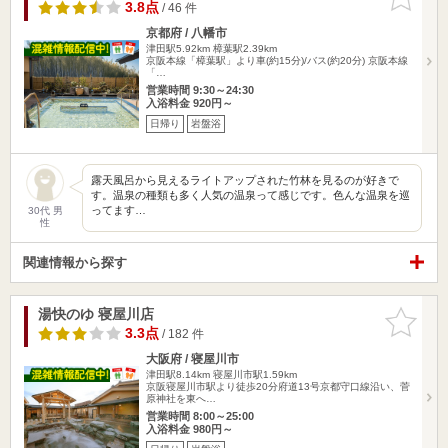
りに追加
3.8点
/ 46 件
京都府 / 八幡市
津田駅5.92km
樟葉駅2.39km
京阪本線「樟葉駅」より車(約15分)/バス(約20分) 京阪本線
「…
営業時間 9:30～24:30
入浴料金 920円～
日帰り
岩盤浴
露天風呂から見えるライトアップされた竹林を見るのが好きで
す。温泉の種類も多く人気の温泉って感じです。色んな温泉を巡
ってます…
30代 男
性
関連情報から探す
湯快のゆ 寝屋川店
お気に入
りに追加
3.3点
/ 182 件
大阪府 / 寝屋川市
津田駅8.14km
寝屋川市駅1.59km
京阪寝屋川市駅より徒歩20分府道13号京都守口線沿い、菅
原神社を東へ…
営業時間 8:00～25:00
入浴料金 980円～