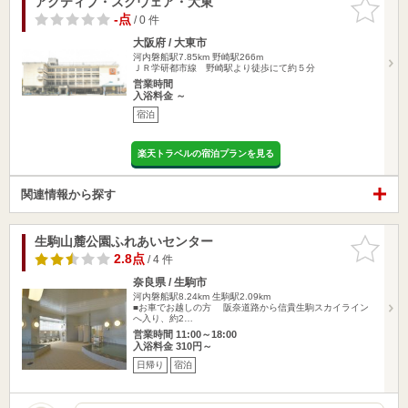
アクティブ・スクウェア・大東
お気に入
りに追加
-点
/ 0 件
大阪府 / 大東市
河内磐船駅7.85km
野崎駅266m
ＪＲ学研都市線 野崎駅より徒歩にて約５分
営業時間
入浴料金 ～
宿泊
楽天トラベルの宿泊プランを見る
関連情報から探す
生駒山麓公園ふれあいセンター
お気に入
りに追加
2.8点
/ 4 件
奈良県 / 生駒市
河内磐船駅8.24km
生駒駅2.09km
■お車でお越しの方 阪奈道路から信貴生駒スカイライン
へ入り、約2…
営業時間 11:00～18:00
入浴料金 310円～
日帰り
宿泊