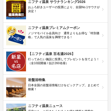
ニフティ温泉 サウナランキング2026
おふろ好きユーザーの投票により、全国No.1サウナが
決定！
ニフティ温泉プレミアムクーポン
ノジマモバイル会員向け 通常よりもお得な「特別価
格」で人気の温泉を満喫できる！
【ニフティ温泉 百名湯2026】
行ってみたい施設に投票してプレゼントを当てよう！
（全10回開催 / 合計260名様）
岩盤浴特集
日本全国の岩盤浴情報だけをピックアップ。まとめて
検索！
ニフティ温泉ニュース