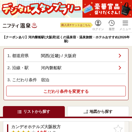
購入済チケットはこちら
ログイン
履歴
メニュー
【クーポンあり】河内磐船駅(大阪府)近くの温泉宿・温泉旅館・ホテルおすすめ(2026年
版)
1. 都道府県
関西(近畿) / 大阪府
2. 沿線・駅
河内磐船駅
3. こだわり条件
宿泊
こだわり条件を変更する
リストから探す
地図から探す
カンデオホテルズ大阪枚方
お気に入
りに追加