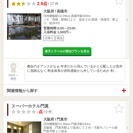
りに追加
2.9点
/ 17 件
大阪府 / 高槻市
河内磐船駅10.05km
高槻市駅300m
ＪＲ「高槻」駅南口より 徒歩３分 阪急「高槻市」駅よ
り 徒歩3分
営業時間 6:00～23:00
入浴料金 1,500円～
日帰り
宿泊
楽天トラベルの宿泊プランを見る
都会のオアシスかなぁ 年末だから混んでいるかと心配したが意外
に混雑もなく 料金体系が庶民感覚から外しているためか 利…
50代～
男性
関連情報から探す
スーパーホテル門真
お気に入
りに追加
-点
/ 0 件
大阪府 / 門真市
河内磐船駅10.36km
門真市駅291m
京阪線 門真市駅より徒歩にて２分／大阪モノレール線
門真市駅より徒歩…