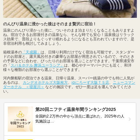
のんびり温泉に浸かった後はそのまま贅沢に宿泊！
温泉にのんびり浸かった後に、ついそのまま泊まりたくなることもありますよ
ね。宿泊できるお部屋付きの温泉なら、そんな時でも安心！温泉後はリラック
ス効果で、普段よりもぐっすり眠れるようになるとも言われていますので、是
非宿泊利用も検討してみましょう。
箱根湯本の
「天成園」
は、日帰り利用だけでなく宿泊も可能です。スタンダー
ドのお部屋と、露天風呂付きの豪華なお部屋が用意されているので、そのとき
の予算などに合わせ、ぴったりのお部屋を選ぶことができます。千葉県浦安市
の「
スパ＆ホテル 舞浜ユーラシア」
は、都心やテーマパークにも近く、和洋
様々な種類のお部屋から選ぶことができます。
河内磐船駅の宿泊できる温泉、日帰り温泉、スーパー銭湯の中でも特に人気が
あるのは、
カンデオホテルズ大阪枚方
、
ゆにろーず大阪ＴＳ店
、
ニューコマン
ダーホテル ＜寝屋川＞
などの施設です。ぜひ一度は足を運んでみてくださ
い。
第20回ニフティ温泉年間ランキング2025
全国約2.2万件の中から頂点に選ばれた、2025年の人
気施設は…