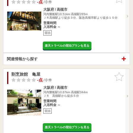
りに追加
-点
/ 0 件
大阪府 / 高槻市
河内磐船駅10.51km
高槻駅265m
ＪＲ高槻駅より徒歩３分、阪急高槻市駅より徒歩１５分
営業時間
入浴料金 ～
宿泊
楽天トラベルの宿泊プランを見る
関連情報から探す
割烹旅館 亀屋
お気に入
りに追加
-点
/ 0 件
大阪府 / 高槻市
河内磐船駅10.67km
高槻駅344m
ＪＲ 高槻駅から徒歩５分
営業時間
入浴料金 ～
宿泊
楽天トラベルの宿泊プランを見る