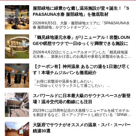
服部緑地に緑豊かな癒し温浴施設が堂々誕生！「S
PA&SAUNA水春 服部緑地」を徹底取材
2026年6月5日、大阪・服部緑地エリアに「SPA&SAUNA水
春 服部緑地」がグランドオープン。
当初の計画から約5年の時を経て誕生した本施設は、温泉・
「鶴見緑地湯元水春」がリニューアル！岩盤LOUN
サウナ・岩盤浴・フィットネス・ラウンジ・レストランなど
GEや瞑想サウナで一日ゆっくり満喫できる施設に
を融合した、これまでの“水春”のイメージをさらに進化させ
た大型ウェルネス施設です。
2026年4月22日にリニューアルオープンした「鶴見緑地湯
元水春」。源泉かけ流しのお風呂や多彩な岩盤浴があること
今回はオープン前の内覧会に参加し、館内のこだわりポイン
で人気の施設ですが、リニューアルを経てこれまで以上
トを徹底取材してきました。
に“一日中くつろげる場所”としてパワーアップしています。
サウナー注目の3種のサウナや160cmの深水風呂、没入感の
【クーポン有】神州温泉 あるごの湯を1日遊び尽く
高い岩盤浴エリア、日本最大の台数を誇る最新AIフィットネ
す！本場チムジルバンも徹底紹介
今回のリニューアルでは、新たに登場した瞑想サウナをはじ
スマシンなど、見どころ満載の館内を詳しくご紹介します。
め、岩盤浴エリアや休憩スペースの充実、レストランなど、
「お得に岩盤浴や温泉を楽しみたい」
見どころが盛りだくさん。日常の疲れを癒やしたい方はもち
「一日ゆっくりリラックスして過ごしたい」
ろん、休日にゆったり過ごしたい方にもぴったりの内容とな
そんな方におすすめなのが、クーポンを使ってお得に長時間
っています。
利用できる「神州温泉 あるごの湯」です。
スパワールドに日本最大級のサウナスペースが新登
本記事では、そんなリニューアル後の注目ポイントを詳しく
場！温冷交代浴の動線にも注目
あるごの湯は、大阪府豊中市にある日帰り温浴施設で、阪急
紹介します。これから「鶴見緑地湯元水春」に訪れる方や、
宝塚線「三国駅」から徒歩約10分とアクセスも良好です。
より満足度の高い過ごし方をしたい方はぜひお読みくださ
2023年には25周年記念の大規模リニューアルを経てホテル
チムジルバン（岩盤浴）を中心に、発汗・リラックス・漫画
い。
を新設するなど、日々アップデートし続けている「SPAWO
タイムまで満喫できる長時間滞在型の施設なので、一日中ゆ
RLD HOTEL＆RESORT」（以下スパワールド）。
ったりと過ごしたいときにおすすめ。大うちわやタオルによ
そんなスパワールドが2025年11月15日（土）に、新たな浴
る迫力ある熱波パフォーマンスも毎日行われており、“とと
大阪府でサウナがオススメの温泉・スパ・スーパー
室や日本最大級140人収容の大規模サウナを携えてリニュー
のう”体験をしっかり楽しめるのもポイントです。
銭湯30選
アルオープン！浴室である4F・6Fそれぞれにリニューアル
が施されており、その総工費はなんと13.5億円！