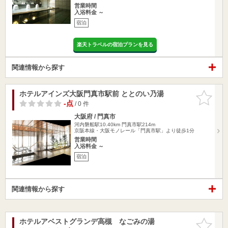
営業時間
入浴料金 ～
宿泊
楽天トラベルの宿泊プランを見る
関連情報から探す
ホテルアインズ大阪門真市駅前 ととのい乃湯
お気に入
りに追加
-点
/ 0 件
大阪府 / 門真市
河内磐船駅10.40km
門真市駅214m
京阪本線・大阪モノレール「門真市駅」より徒歩1分
営業時間
入浴料金 ～
宿泊
関連情報から探す
ホテルアベストグランデ高槻 なごみの湯
お気に入