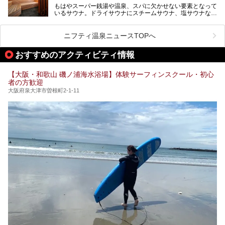
さらに館内でくつろぐだけでなく、隣接するビルにはカラオ
もはやスーパー銭湯や温泉、スパに欠かせない要素となって
大規模リニューアルの全容を確認すべく、リニューアルプレ
ケやボウリングといった遊び場もあり、友人同士やカップル
いるサウナ。ドライサウナにスチームサウナ、塩サウナな
オープンイベントに行ってきました！今回はそのリニューア
で“遊び+癒し”の一日を過ごすのにもぴったり。
ど、いくつか異なるタイプが楽しめたり、水風呂や外気浴ス
ル部分の概要をお届けします。
ペース、ロウリュウなど、心ゆくまで楽しむためのサービス
今回は、あるごの湯を訪問し、チムジルバンやお風呂、食事
が充実した施設も多くみられます。
ニフティ温泉ニュースTOPへ
処にいたるまで魅力をたっぷり堪能してきたので、その全容
を詳しく紹介します！
今回はそんなサウナにこだわった、大阪府内のオススメ温
おすすめのアクティビティ情報
泉・銭湯・スパを30件紹介したいと思います！
【大阪・和歌山 磯ノ浦海水浴場】体験サーフィンスクール・初心
者の方歓迎
大阪府泉大津市曽根町2-1-11