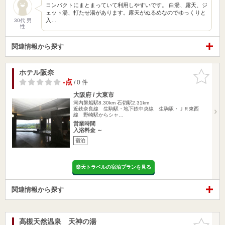
コンパクトにまとまっていて利用しやすいです。 白湯、露天、ジ
ェット湯、打たせ湯があります。露天がぬるめなのでゆっくりと
入…
30代 男
性
関連情報から探す
ホテル阪奈
お気に入
りに追加
-点
/ 0 件
大阪府 / 大東市
河内磐船駅8.30km
石切駅2.31km
近鉄奈良線 生駒駅・地下鉄中央線 生駒駅・ＪＲ東西
線 野崎駅からシャ…
営業時間
入浴料金 ～
宿泊
楽天トラベルの宿泊プランを見る
関連情報から探す
高槻天然温泉 天神の湯
お気に入