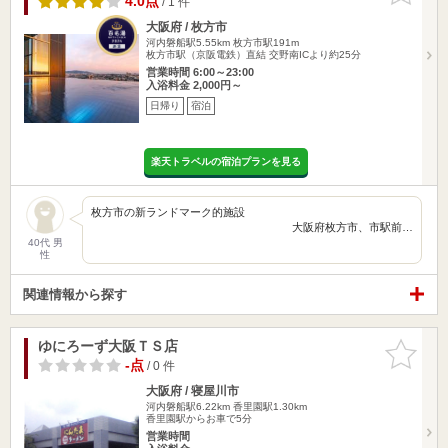
4.0点
/ 1 件
大阪府 / 枚方市
河内磐船駅5.55km
枚方市駅191m
枚方市駅（京阪電鉄）直結 交野南ICより約25分
営業時間 6:00～23:00
入浴料金 2,000円～
日帰り
宿泊
楽天トラベルの宿泊プランを見る
枚方市の新ランドマーク的施設
大阪府枚方市、市駅前…
40代 男
性
関連情報から探す
ゆにろーず大阪ＴＳ店
お気に入
りに追加
-点
/ 0 件
大阪府 / 寝屋川市
河内磐船駅6.22km
香里園駅1.30km
香里園駅からお車で5分
営業時間