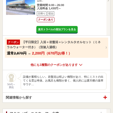
辺前」
営業時間 6:00～26:00
入浴料金 1,430円～
日帰り
宿泊
クーポンあり
楽天トラベルの宿泊プランを見る
【平日限定】入浴＋岩盤浴＋レンタルタオルセット（ミネ
クーポン
ラルウォーター付き）（別途入湯税）
通常
2,870円
→
2,200円（670円お得！）
他にも1種類のクーポンがあります
設備が素晴らしい。岩盤浴は程よい種類があり、特にミストの出
てくる雲は奇抜。お風呂も種類が多く、個人的には露天横の薬草
サウナ…
50代～
男性
関連情報から探す