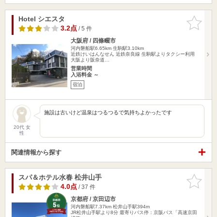
Hotel シエスタ
お気に入
りに追加
3.2点
/ 5 件
大阪府 / 四條畷市
河内磐船駅6.65km
生駒駅3.10km
近鉄けいはんなせん 近鉄奈良線 生駒駅よりタクシー利用
大阪より阪奈道…
営業時間
入浴料金 ～
宿泊
施設は古いけど温泉はつるつるで気持ちよかったです
20代 女
性
関連情報から探す
スパ＆ホテル水春 松井山手
お気に入
りに追加
4.0点
/ 37 件
京都府 / 京田辺市
河内磐船駅7.37km
松井山手駅394m
JR松井山手駅より8分 最寄りバス停：京阪バス「高速京田