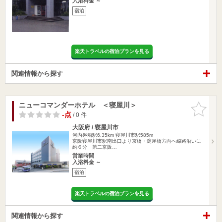
入浴料金 ～
宿泊
楽天トラベルの宿泊プランを見る
関連情報から探す
ニューコマンダーホテル ＜寝屋川＞
お気に入
りに追加
-点
/ 0 件
大阪府 / 寝屋川市
河内磐船駅6.35km
寝屋川市駅585m
京阪寝屋川市駅南出口より京橋・淀屋橋方向へ線路沿いに
約６分 第二京阪…
営業時間
入浴料金 ～
宿泊
楽天トラベルの宿泊プランを見る
関連情報から探す