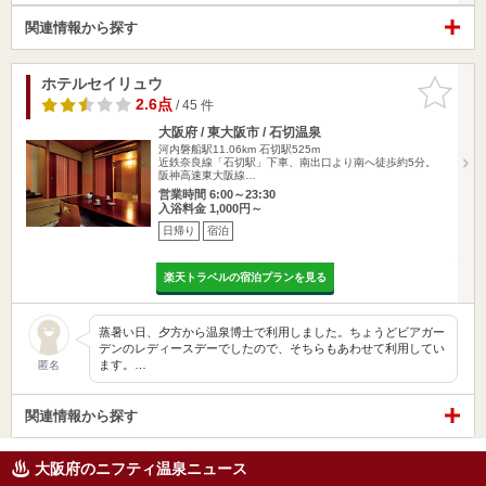
関連情報から探す
ホテルセイリュウ
お気に入
りに追加
2.6点
/ 45 件
大阪府 / 東大阪市 / 石切温泉
河内磐船駅11.06km
石切駅525m
近鉄奈良線「石切駅」下車、南出口より南へ徒歩約5分。
阪神高速東大阪線…
営業時間 6:00～23:30
入浴料金 1,000円～
日帰り
宿泊
楽天トラベルの宿泊プランを見る
蒸暑い日、夕方から温泉博士で利用しました。ちょうどビアガー
デンのレディースデーでしたので、そちらもあわせて利用してい
ます。…
匿名
関連情報から探す
大阪府のニフティ温泉ニュース