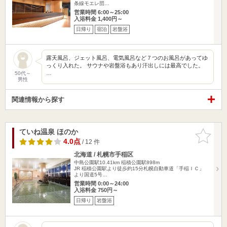
条線モエレ団…
営業時間 6:00～25:00
入浴料金 1,400円～
日帰り
宿泊
岩盤浴
露天風呂、ジェット風呂、電気風呂など７つのお風呂があってゆ
っくり入れた。 サウナや岩盤浴もあり汗出しには最高でした。
…
50代～
男性
関連情報から探す
ていね温泉 ほのか
お気に入
りに追加
4.0点
/ 12 件
北海道 / 札幌市手稲区
中島公園駅10.41km
稲積公園駅898m
JR 稲積公園駅より徒歩約15分札幌自動車道「手稲ＩＣ」
より国道5号…
営業時間 0:00～24:00
入浴料金 750円～
日帰り
岩盤浴