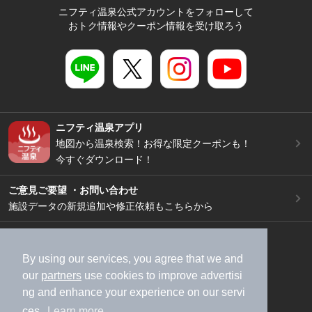
ニフティ温泉公式アカウントをフォローして
おトク情報やクーポン情報を受け取ろう
ニフティ温泉アプリ
地図から温泉検索！お得な限定クーポンも！
今すぐダウンロード！
ご意見ご要望 ・お問い合わせ
施設データの新規追加や修正依頼もこちらから
スマートフォン
/
PC
加盟店募集（資料請求）
広告出稿のご案内
By using our services, you agree that we and
our
partners
use cookies to improve advertisi
利用規約
ライフスタイルMEMBERS+規約
ng and enhance your experience on our servi
特定商取引法に基づく表記
ヘルプ
採用情報
ces.
Learn more