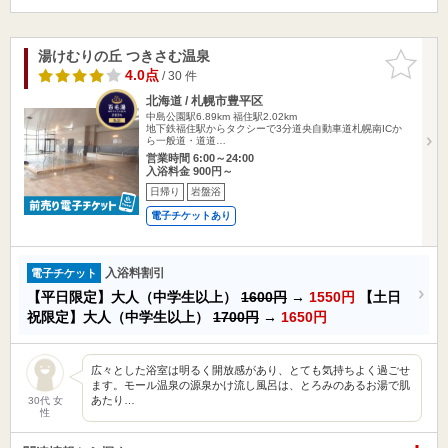
湯けむりの丘 つきさむ温泉
お気に入
りに追加
4.0点
/ 30 件
北海道 / 札幌市豊平区
中島公園駅6.89km
福住駅2.02km
地下鉄福住駅からタクシーで3分道央自動車道札幌南ICか
ら一般道・道道…
営業時間 6:00～24:00
入浴料金 900円～
日帰り
岩盤浴
電子チケットあり
入浴料割引
電子チケット
【平日限定】大人（中学生以上）
1600円
→
1550円
【土日
祝限定】大人（中学生以上）
1700円
→
1650円
広々とした浴室は明るく開放感があり、とても気持ちよく過ごせ
ます。モール温泉の源泉かけ流し風呂は、とろみのあるお湯で肌
あたり…
30代 女
性