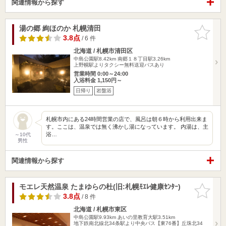
関連情報から探す
湯の郷 絢ほのか 札幌清田
お気に入
りに追加
3.8点
/ 6 件
北海道 / 札幌市清田区
中島公園駅8.42km
南郷１８丁目駅3.26km
上野幌駅よりタクシー無料送迎バスあり
営業時間 0:00～24:00
入浴料金 1,150円～
日帰り
岩盤浴
札幌市内にある24時間営業の店で、風呂は朝６時から利用出来ま
す。ここは、温泉では無く沸かし湯になっています。 内湯は、主
浴…
～10代
男性
関連情報から探す
モエレ天然温泉 たまゆらの杜(旧:札幌ﾓｴﾚ健康ｾﾝﾀｰ)
お気に入
りに追加
3.8点
/ 8 件
北海道 / 札幌市東区
中島公園駅9.93km
あいの里教育大駅3.51km
地下鉄南北線北34条駅より中央バス【東76番】丘珠北34