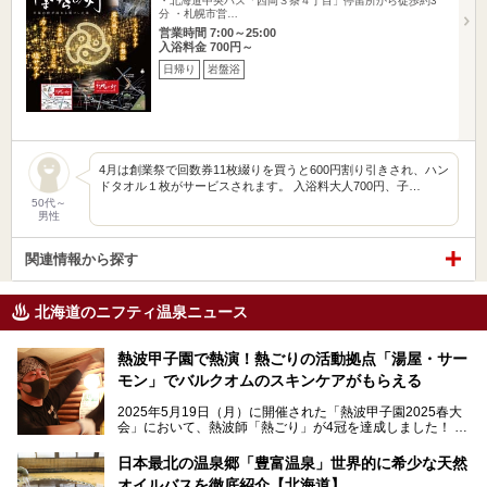
・北海道中央バス「西岡３条４丁目」停留所から徒歩約3
分 ・札幌市営…
営業時間 7:00～25:00
入浴料金 700円～
日帰り
岩盤浴
4月は創業祭で回数券11枚綴りを買うと600円割り引きされ、ハン
ドタオル１枚がサービスされます。 入浴料大人700円、子…
50代～
男性
関連情報から探す
北海道のニフティ温泉ニュース
熱波甲子園で熱演！熱ごりの活動拠点「湯屋・サー
モン」でバルクオムのスキンケアがもらえる
2025年5月19日（月）に開催された「熱波甲子園2025春大
会」において、熱波師「熱ごり」が4冠を達成しました！
このたび、バルクオム賞の受賞を記念して、熱ごりさんの活
動拠点である北海道の銭湯「湯屋・サーモン」にて、メンズ
日本最北の温泉郷「豊富温泉」世界的に希少な天然
スキンケアブランド バルクオムの「ONE DAY KIT」を数量
オイルバスを徹底紹介【北海道】