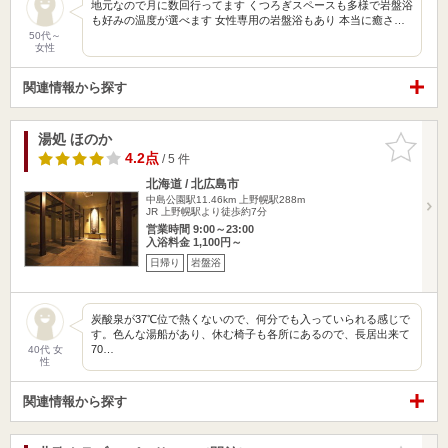
地元なので月に数回行ってます くつろぎスペースも多様で岩盤浴
も好みの温度が選べます 女性専用の岩盤浴もあり 本当に癒さ…
50代～
女性
関連情報から探す
湯処 ほのか
お気に入
りに追加
4.2点
/ 5 件
北海道 / 北広島市
中島公園駅11.46km
上野幌駅288m
JR 上野幌駅より徒歩約7分
営業時間 9:00～23:00
入浴料金 1,100円～
日帰り
岩盤浴
炭酸泉が37℃位で熱くないので、何分でも入っていられる感じで
す。色んな湯船があり、休む椅子も各所にあるので、長居出来て
70…
40代 女
性
関連情報から探す