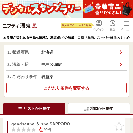
購入済チケットはこちら
ログイン
履歴
メニュー
岩盤浴が楽しめる中島公園駅(北海道)近くの温泉、日帰り温泉、スーパー銭湯おすすめ
1. 都道府県
北海道
2. 沿線・駅
中島公園駅
3. こだわり条件
岩盤浴
こだわり条件を変更する
リストから探す
地図から探す
goodsauna ＆ spa SAPPORO
お気に入
りに追加
-点
/ 0 件