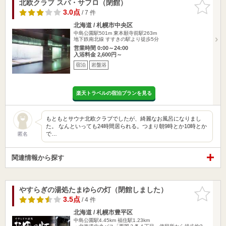
北欧クラブ スパ・サフロ（閉館）
お気に入
りに追加
3.0点
/ 7 件
北海道 / 札幌市中央区
中島公園駅501m
東本願寺前駅263m
地下鉄南北線 すすきの駅より徒歩5分
営業時間 0:00～24:00
入浴料金 2,600円～
宿泊
岩盤浴
楽天トラベルの宿泊プランを見る
もともとサウナ北欧クラブでしたが、綺麗なお風呂になりまし
た。 なんといっても24時間居られる。つまり朝9時とか10時とか
で…
匿名
関連情報から探す
やすらぎの湯処たまゆらの灯（閉館しました）
お気に入
りに追加
3.5点
/ 4 件
北海道 / 札幌市豊平区
中島公園駅4.45km
福住駅1.23km