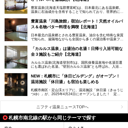
限定でプレゼントいたします。
老若男女問わず、多くの方にご体験いただける製品ですの
豊富温泉(北海道天塩郡豊富町)は、日本最北にある温泉郷。
で、ぜひお試しください。※6月13日配布開始、なくなり次
温泉に石油成分を含有することで知られており、世界的にも
第終了
大変希少な泉質です。また、油分が乾癬やアトピー性皮膚炎
に特効があると言われ、遠隔地ながらも全国から湯治・療養
───
豊富温泉「川島旅館」宿泊レポート！天然オイルバ
目的で多くの人々が訪れます。
提供元：株式会社バルクオム【PR】
ス＆名物バター料理を満喫【北海道】
この記事は株式会社バルクオム商品のPR記事です。
今回、四半世紀以上に渡り全国の温泉を巡り続ける筆者が現
日本最北の温泉郷とされる豊富温泉。油分を含む特殊な泉質
地体験し、独自の視点で豊富温泉の“天然オイルバス”をレポ
で知られ、遠隔地ながらも全国から多くの湯治客や温泉ファ
ート。温泉地概要や日帰り入浴施設をはじめ、宿泊施設・ア
ンが訪れる地です。
クセスまで徹底紹介します！
「カルルス温泉」は湯治の名湯！日帰り入浴可能な
「川島旅館」は、豊富温泉の開湯当初から営業する老舗旅
全３施設もご紹介【北海道】
館。とりわけ温泉の良さと名物のバター料理に定評があり、
口コミの評判も非常に高い宿。今回は筆者自ら宿泊し、自慢
カルルス温泉(北海道登別市)は、国民保養温泉地や名湯百選
の温泉や料理をはじめ、パブリックスペース・客室など宿の
にも選ばれた名湯。“登別カルルス温泉”とも呼ばれ、入浴剤
全貌を徹底的にご紹介します！
としてその名を聞いたことがある方も多いでしょう。観光色
豊かな登別温泉とは対照的な存在で、今も湯治場的な要素が
NEW：札幌市に「休日ビルヂング」がオープン！
残る閑静な温泉地です。
温浴施設「休日湯」も宿泊も楽しめる
今回、四半世紀以上に渡り全国の温泉を巡り続ける筆者が現
札幌市南区・定山渓エリアに、温浴施設「休日湯（きゅうじ
地体験し、カルルス温泉をご紹介。温泉地の概要や泉質解説
つゆ）」が、2025年4月24日にオープンしました！ 定山
をはじめ、日帰り入浴可能な全３施設の紹介・周辺観光・ア
渓の新たなランドマーク「休日ビルヂング」として誕生した
クセスまで徹底紹介します！
この施設は、温泉・サウナの「休日湯」・ラウンジの「THE
LOUNGE DAYOF」・グルメ「休日洋麺店」・ホテル「エク
ニフティ温泉ニュースTOPへ
スクラメーションホテル」で構成された、まさに大人の癒し
空間。
札幌市南北線の駅から同じテーマで探す
今回は、そんな「休日ビルヂング」の魅力を5つのポイント
からご紹介します。