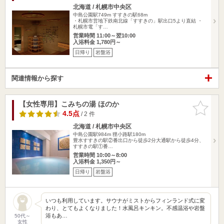
北海道 / 札幌市中央区
中島公園駅749m
すすきの駅68m
・札幌市営地下鉄南北線「すすきの」駅出口5より直結 ・
札幌市電「す…
営業時間 11:00～翌10:00
入浴料金 1,780円～
日帰り
岩盤浴
関連情報から探す
【女性専用】こみちの湯 ほのか
お気に入
りに追加
4.5点
/ 2 件
北海道 / 札幌市中央区
中島公園駅984m
狸小路駅180m
豊水すすきの駅②番出口から徒歩2分大通駅から徒歩4分、
すすきの駅①番…
営業時間 10:00～8:00
入浴料金 1,350円～
日帰り
岩盤浴
いつも利用しています。サウナがミストからフィンランド式に変
わり、とてもよくなりました！水風呂キンキン。不感温浴や岩盤
浴もあ…
50代～
女性