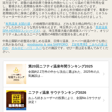
浴方法です。岩盤の遠赤効果で身体を内側からじっくり温めて発汗作用を促
し、蓄積された老廃物を体外へ排出する効果があるといわれています。
大量の汗をかくので、入浴前や入浴中に こまめな水分補給が必要です。毒素や
老廃物以外に身体に必要なミネラル成分も汗として排出されるので、ミネラル
ウォーターやスポーツドリンクなどでミネラル分の補給も心がけましょう。
「
有馬温泉 太閤の湯
」の他種類の岩盤浴は、どれも安土桃山時代にタイムスリ
ップしたかのうような気分を味わえます。埼玉県さいたま市にある「
美楽温泉
SPA-HERBS(スパハーブス)
」は、埼玉県最大級の新感覚スパリゾート。オリジ
ナリティあふれるユニークな種類の4種類の岩盤浴を楽しめます。
中島公園駅の岩盤浴が楽しめる温泉、日帰り温泉、スーパー銭湯の中でも特に
人気があるのは、
goodsauna ＆ spa SAPPORO
、
【女性専用】こみちの湯 ほ
のか
、
カルロビ・バリ・スパ
などの施設です。ぜひ一度は足を運んでみてくだ
さい。
第20回ニフティ温泉年間ランキング2025
全国約2.2万件の中から頂点に選ばれた、2025年の人
気施設は…
ニフティ温泉 サウナランキング2026
おふろ好きユーザーの投票により、全国No.1サウナが
決定！