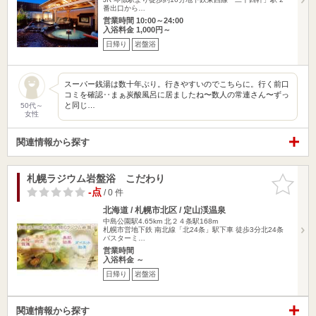
番出口から…
営業時間 10:00～24:00
入浴料金 1,000円～
日帰り
岩盤浴
スーパー銭湯は数十年ぶり。行きやすいのでこちらに。行く前口
コミを確認‥まぁ炭酸風呂に居ましたね〜数人の常連さん〜ずっ
と同じ…
50代～
女性
関連情報から探す
札幌ラジウム岩盤浴 こだわり
お気に入
りに追加
-点
/ 0 件
北海道 / 札幌市北区 / 定山渓温泉
中島公園駅4.65km
北２４条駅168m
札幌市営地下鉄 南北線「北24条」駅下車 徒歩3分北24条
バスターミ…
営業時間
入浴料金 ～
日帰り
岩盤浴
関連情報から探す