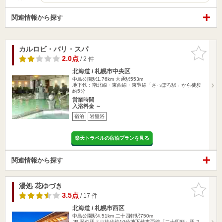
関連情報から探す
カルロビ・バリ・スパ
お気に入
りに追加
2.0点
/ 2 件
北海道 / 札幌市中央区
中島公園駅1.76km
大通駅553m
地下鉄：南北線・東西線・東豊線「さっぽろ駅」から徒歩
約5分
営業時間
入浴料金 ～
宿泊
岩盤浴
楽天トラベルの宿泊プランを見る
関連情報から探す
湯処 花ゆづき
お気に入
りに追加
3.5点
/ 17 件
北海道 / 札幌市西区
中島公園駅4.51km
二十四軒駅750m
JR 琴似駅より徒歩約10分地下鉄東西線「二十四軒」駅 2