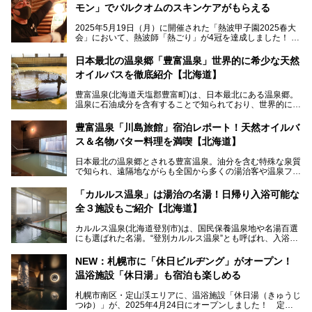
モン」でバルクオムのスキンケアがもらえる
2025年5月19日（月）に開催された「熱波甲子園2025春大
会」において、熱波師「熱ごり」が4冠を達成しました！
このたび、バルクオム賞の受賞を記念して、熱ごりさんの活
動拠点である北海道の銭湯「湯屋・サーモン」にて、メンズ
日本最北の温泉郷「豊富温泉」世界的に希少な天然
スキンケアブランド バルクオムの「ONE DAY KIT」を数量
オイルバスを徹底紹介【北海道】
限定でプレゼントいたします。
老若男女問わず、多くの方にご体験いただける製品ですの
豊富温泉(北海道天塩郡豊富町)は、日本最北にある温泉郷。
で、ぜひお試しください。※6月13日配布開始、なくなり次
温泉に石油成分を含有することで知られており、世界的にも
第終了
大変希少な泉質です。また、油分が乾癬やアトピー性皮膚炎
に特効があると言われ、遠隔地ながらも全国から湯治・療養
───
豊富温泉「川島旅館」宿泊レポート！天然オイルバ
目的で多くの人々が訪れます。
提供元：株式会社バルクオム【PR】
ス＆名物バター料理を満喫【北海道】
この記事は株式会社バルクオム商品のPR記事です。
今回、四半世紀以上に渡り全国の温泉を巡り続ける筆者が現
日本最北の温泉郷とされる豊富温泉。油分を含む特殊な泉質
地体験し、独自の視点で豊富温泉の“天然オイルバス”をレポ
で知られ、遠隔地ながらも全国から多くの湯治客や温泉ファ
ート。温泉地概要や日帰り入浴施設をはじめ、宿泊施設・ア
ンが訪れる地です。
クセスまで徹底紹介します！
「カルルス温泉」は湯治の名湯！日帰り入浴可能な
「川島旅館」は、豊富温泉の開湯当初から営業する老舗旅
全３施設もご紹介【北海道】
館。とりわけ温泉の良さと名物のバター料理に定評があり、
口コミの評判も非常に高い宿。今回は筆者自ら宿泊し、自慢
カルルス温泉(北海道登別市)は、国民保養温泉地や名湯百選
の温泉や料理をはじめ、パブリックスペース・客室など宿の
にも選ばれた名湯。“登別カルルス温泉”とも呼ばれ、入浴剤
全貌を徹底的にご紹介します！
としてその名を聞いたことがある方も多いでしょう。観光色
豊かな登別温泉とは対照的な存在で、今も湯治場的な要素が
NEW：札幌市に「休日ビルヂング」がオープン！
残る閑静な温泉地です。
温浴施設「休日湯」も宿泊も楽しめる
今回、四半世紀以上に渡り全国の温泉を巡り続ける筆者が現
札幌市南区・定山渓エリアに、温浴施設「休日湯（きゅうじ
地体験し、カルルス温泉をご紹介。温泉地の概要や泉質解説
つゆ）」が、2025年4月24日にオープンしました！ 定山
をはじめ、日帰り入浴可能な全３施設の紹介・周辺観光・ア