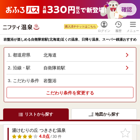
購入済チケットはこちら
ログイン
履歴
メニュー
岩盤浴が楽しめる自衛隊前駅(北海道)近くの温泉、日帰り温泉、スーパー銭湯おすすめ
1. 都道府県
北海道
2. 沿線・駅
自衛隊前駅
3. こだわり条件
岩盤浴
こだわり条件を変更する
リストから探す
地図から探す
湯けむりの丘 つきさむ温泉
お気に入
りに追加
4.0点
/ 30 件