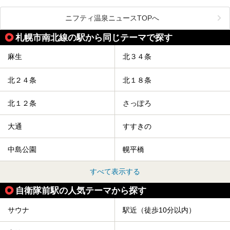
渓の新たなランドマーク「休日ビルヂング」として誕生した
クセスまで徹底紹介します！
この施設は、温泉・サウナの「休日湯」・ラウンジの「THE
LOUNGE DAYOF」・グルメ「休日洋麺店」・ホテル「エク
ニフティ温泉ニュースTOPへ
スクラメーションホテル」で構成された、まさに大人の癒し
空間。
札幌市南北線の駅から同じテーマで探す
今回は、そんな「休日ビルヂング」の魅力を5つのポイント
からご紹介します。
麻生
北３４条
北２４条
北１８条
北１２条
さっぽろ
大通
すすきの
中島公園
幌平橋
すべて表示する
自衛隊前駅の人気テーマから探す
サウナ
駅近（徒歩10分以内）