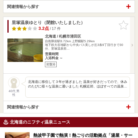
関連情報から探す
里塚温泉ゆとり（閉館いたしました）
お気に入
りに追加
3.2点
/ 17 件
北海道 / 札幌市清田区
自衛隊前駅8.72km
上野幌駅5.29km
地下鉄大谷地駅から中央バス美しが丘3条9丁目行きで30
分、里塚温泉前…
営業時間
入浴料金 ～
岩盤浴
北海道に移住して３年が過ぎました 温泉が好きだってので、休み
のたびに様々な温泉に通いました 札幌近郊、ほぼすべての温泉…
40代 男
性
関連情報から探す
北海道のニフティ温泉ニュース
熱波甲子園で熱演！熱ごりの活動拠点「湯屋・サー