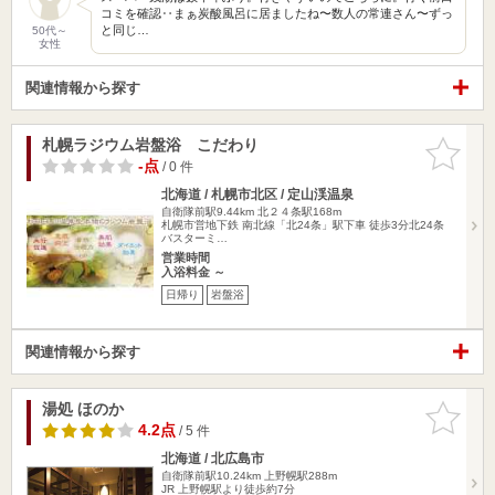
コミを確認‥まぁ炭酸風呂に居ましたね〜数人の常連さん〜ずっ
と同じ…
50代～
女性
関連情報から探す
札幌ラジウム岩盤浴 こだわり
お気に入
りに追加
-点
/ 0 件
北海道 / 札幌市北区 / 定山渓温泉
自衛隊前駅9.44km
北２４条駅168m
札幌市営地下鉄 南北線「北24条」駅下車 徒歩3分北24条
バスターミ…
営業時間
入浴料金 ～
日帰り
岩盤浴
関連情報から探す
湯処 ほのか
お気に入
りに追加
4.2点
/ 5 件
北海道 / 北広島市
自衛隊前駅10.24km
上野幌駅288m
JR 上野幌駅より徒歩約7分