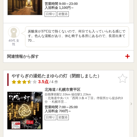
営業時間 9:00～23:00
入浴料金 1,100円～
日帰り
岩盤浴
炭酸泉が37℃位で熱くないので、何分でも入っていられる感じで
す。色んな湯船があり、休む椅子も各所にあるので、長居出来て
70…
40代 女
性
関連情報から探す
やすらぎの湯処たまゆらの灯（閉館しました）
お気に入
りに追加
3.5点
/ 4 件
北海道 / 札幌市豊平区
自衛隊前駅2.33km
福住駅1.23km
・北海道中央バス「西岡３条４丁目」停留所から徒歩約3
分 ・札幌市営…
営業時間 7:00～25:00
入浴料金 700円～
日帰り
岩盤浴