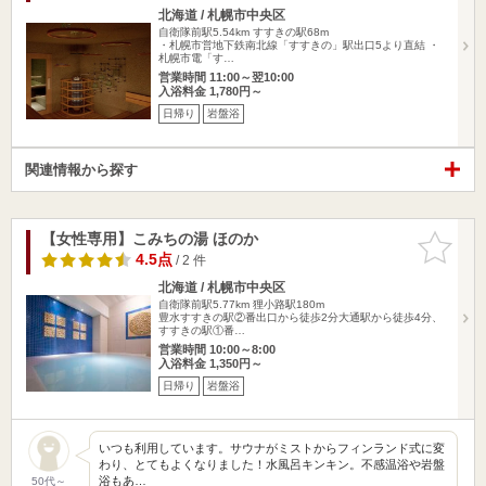
北海道 / 札幌市中央区
自衛隊前駅5.54km
すすきの駅68m
・札幌市営地下鉄南北線「すすきの」駅出口5より直結 ・
札幌市電「す…
営業時間 11:00～翌10:00
入浴料金 1,780円～
日帰り
岩盤浴
関連情報から探す
【女性専用】こみちの湯 ほのか
お気に入
りに追加
4.5点
/ 2 件
北海道 / 札幌市中央区
自衛隊前駅5.77km
狸小路駅180m
豊水すすきの駅②番出口から徒歩2分大通駅から徒歩4分、
すすきの駅①番…
営業時間 10:00～8:00
入浴料金 1,350円～
日帰り
岩盤浴
いつも利用しています。サウナがミストからフィンランド式に変
わり、とてもよくなりました！水風呂キンキン。不感温浴や岩盤
浴もあ…
50代～