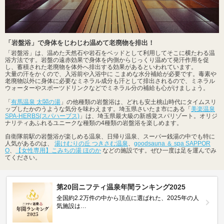
「岩盤浴」で身体をじわじわ温めて老廃物を排出！
「岩盤浴」は、温めた天然石や岩石をベッドとして利用してそこに横たわる温
浴方法です。岩盤の遠赤効果で身体を内側からじっくり温めて発汗作用を促
し、蓄積された老廃物を体外へ排出する効果があるといわれています。
大量の汗をかくので、入浴前や入浴中に こまめな水分補給が必要です。毒素や
老廃物以外に身体に必要なミネラル成分も汗として排出されるので、ミネラル
ウォーターやスポーツドリンクなどでミネラル分の補給も心がけましょう。
「
有馬温泉 太閤の湯
」の他種類の岩盤浴は、どれも安土桃山時代にタイムスリ
ップしたかのうような気分を味わえます。埼玉県さいたま市にある「
美楽温泉
SPA-HERBS(スパハーブス)
」は、埼玉県最大級の新感覚スパリゾート。オリジ
ナリティあふれるユニークな種類の4種類の岩盤浴を楽しめます。
自衛隊前駅の岩盤浴が楽しめる温泉、日帰り温泉、スーパー銭湯の中でも特に
人気があるのは、
湯けむりの丘 つきさむ温泉
、
goodsauna ＆ spa SAPPOR
O
、
【女性専用】こみちの湯 ほのか
などの施設です。ぜひ一度は足を運んでみ
てください。
第20回ニフティ温泉年間ランキング2025
全国約2.2万件の中から頂点に選ばれた、2025年の人
気施設は…