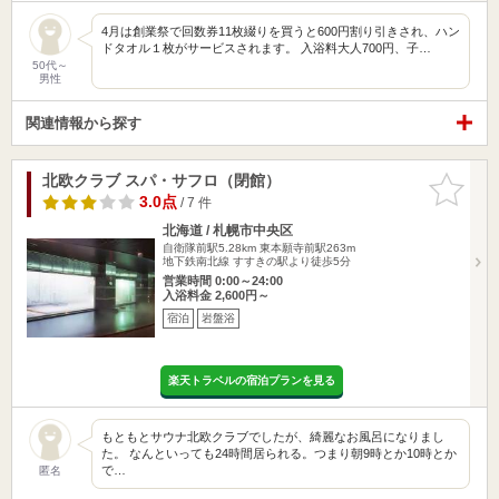
4月は創業祭で回数券11枚綴りを買うと600円割り引きされ、ハン
ドタオル１枚がサービスされます。 入浴料大人700円、子…
50代～
男性
関連情報から探す
北欧クラブ スパ・サフロ（閉館）
お気に入
りに追加
3.0点
/ 7 件
北海道 / 札幌市中央区
自衛隊前駅5.28km
東本願寺前駅263m
地下鉄南北線 すすきの駅より徒歩5分
営業時間 0:00～24:00
入浴料金 2,600円～
宿泊
岩盤浴
楽天トラベルの宿泊プランを見る
もともとサウナ北欧クラブでしたが、綺麗なお風呂になりまし
た。 なんといっても24時間居られる。つまり朝9時とか10時とか
で…
匿名