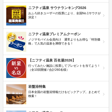
ニフティ温泉 サウナランキング2026
おふろ好きユーザーの投票により、全国No.1サウナが
決定！
ニフティ温泉プレミアムクーポン
ノジマモバイル会員向け 通常よりもお得な「特別価
格」で人気の温泉を満喫できる！
【ニフティ温泉 百名湯2026】
行ってみたい施設に投票してプレゼントを当てよう！
（全10回開催 / 合計260名様）
岩盤浴特集
日本全国の岩盤浴情報だけをピックアップ。まとめて
検索！