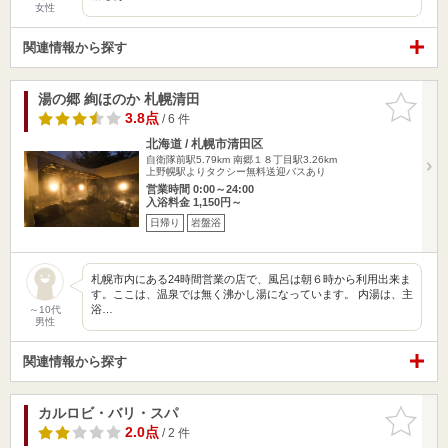
女性
関連情報から探す
湯の郷 絢ほのか 札幌清田
お気に入
りに追加
3.8点
/ 6 件
北海道 / 札幌市清田区
自衛隊前駅5.79km
南郷１８丁目駅3.26km
上野幌駅よりタクシー無料送迎バスあり
営業時間 0:00～24:00
入浴料金 1,150円～
日帰り
岩盤浴
札幌市内にある24時間営業の店で、風呂は朝６時から利用出来ま
す。ここは、温泉では無く沸かし湯になっています。 内湯は、主
浴…
～10代
男性
関連情報から探す
カルロビ・バリ・スパ
お気に入
りに追加
2.0点
/ 2 件