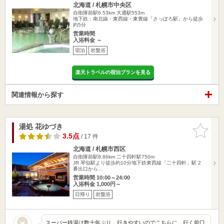
北海道 / 札幌市中央区
自衛隊前駅6.53km
大通駅553m
地下鉄：南北線・東西線・東豊線「さっぽろ駅」から徒歩
約5分
営業時間
入浴料金 ～
宿泊
岩盤浴
楽天トラベルの宿泊プランを見る
関連情報から探す
湯処 花ゆづき
お気に入
りに追加
3.5点
/ 17 件
北海道 / 札幌市西区
自衛隊前駅8.86km
二十四軒駅750m
JR 琴似駅より徒歩約10分地下鉄東西線「二十四軒」駅 2
番出口から…
営業時間 10:00～24:00
入浴料金 1,000円～
日帰り
岩盤浴
スーパー銭湯は数十年ぶり。行きやすいのでこちらに。行く前口