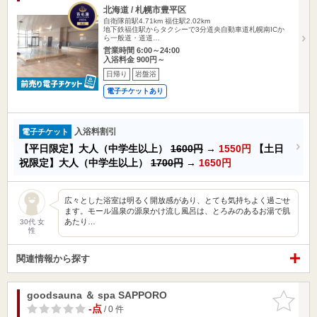
北海道 / 札幌市豊平区
自衛隊前駅4.71km
福住駅2.02km
地下鉄福住駅からタクシーで3分道央自動車道札幌南ICか
ら一般道・道道…
営業時間 6:00～24:00
入浴料金 900円～
日帰り
岩盤浴
電子チケットあり
入浴料割引
電子チケット
【平日限定】大人（中学生以上）
1600円
→
1550円
【土日
祝限定】大人（中学生以上）
1700円
→
1650円
広々とした浴室は明るく開放感があり、とても気持ちよく過ごせ
ます。モール温泉の源泉かけ流し風呂は、とろみのあるお湯で肌
あたり…
30代 女
性
関連情報から探す
goodsauna ＆ spa SAPPORO
お気に入
りに追加
-点
/ 0 件