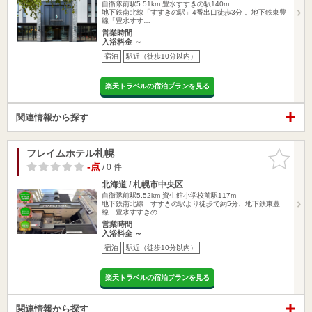
自衛隊前駅5.51km
豊水すすきの駅140m
地下鉄南北線「すすきの駅」4番出口徒歩3分 。地下鉄東豊
線「豊水すす…
営業時間
入浴料金 ～
宿泊
駅近（徒歩10分以内）
楽天トラベルの宿泊プランを見る
関連情報から探す
フレイムホテル札幌
お気に入
りに追加
-点
/ 0 件
北海道 / 札幌市中央区
自衛隊前駅5.52km
資生館小学校前駅117m
地下鉄南北線 すすきの駅より徒歩で約5分、地下鉄東豊
線 豊水すすきの…
営業時間
入浴料金 ～
宿泊
駅近（徒歩10分以内）
楽天トラベルの宿泊プランを見る
関連情報から探す