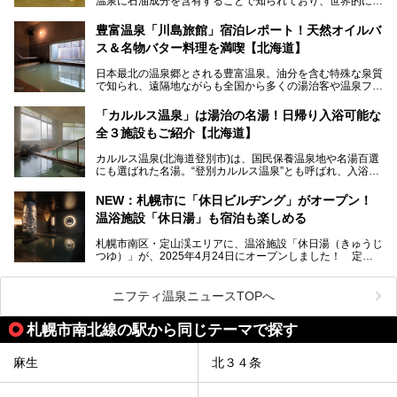
温泉に石油成分を含有することで知られており、世界的にも
第終了
大変希少な泉質です。また、油分が乾癬やアトピー性皮膚炎
に特効があると言われ、遠隔地ながらも全国から湯治・療養
───
豊富温泉「川島旅館」宿泊レポート！天然オイルバ
目的で多くの人々が訪れます。
提供元：株式会社バルクオム【PR】
ス＆名物バター料理を満喫【北海道】
この記事は株式会社バルクオム商品のPR記事です。
今回、四半世紀以上に渡り全国の温泉を巡り続ける筆者が現
日本最北の温泉郷とされる豊富温泉。油分を含む特殊な泉質
地体験し、独自の視点で豊富温泉の“天然オイルバス”をレポ
で知られ、遠隔地ながらも全国から多くの湯治客や温泉ファ
ート。温泉地概要や日帰り入浴施設をはじめ、宿泊施設・ア
ンが訪れる地です。
クセスまで徹底紹介します！
「カルルス温泉」は湯治の名湯！日帰り入浴可能な
「川島旅館」は、豊富温泉の開湯当初から営業する老舗旅
全３施設もご紹介【北海道】
館。とりわけ温泉の良さと名物のバター料理に定評があり、
口コミの評判も非常に高い宿。今回は筆者自ら宿泊し、自慢
カルルス温泉(北海道登別市)は、国民保養温泉地や名湯百選
の温泉や料理をはじめ、パブリックスペース・客室など宿の
にも選ばれた名湯。“登別カルルス温泉”とも呼ばれ、入浴剤
全貌を徹底的にご紹介します！
としてその名を聞いたことがある方も多いでしょう。観光色
豊かな登別温泉とは対照的な存在で、今も湯治場的な要素が
NEW：札幌市に「休日ビルヂング」がオープン！
残る閑静な温泉地です。
温浴施設「休日湯」も宿泊も楽しめる
今回、四半世紀以上に渡り全国の温泉を巡り続ける筆者が現
札幌市南区・定山渓エリアに、温浴施設「休日湯（きゅうじ
地体験し、カルルス温泉をご紹介。温泉地の概要や泉質解説
つゆ）」が、2025年4月24日にオープンしました！ 定山
をはじめ、日帰り入浴可能な全３施設の紹介・周辺観光・ア
渓の新たなランドマーク「休日ビルヂング」として誕生した
クセスまで徹底紹介します！
この施設は、温泉・サウナの「休日湯」・ラウンジの「THE
LOUNGE DAYOF」・グルメ「休日洋麺店」・ホテル「エク
ニフティ温泉ニュースTOPへ
スクラメーションホテル」で構成された、まさに大人の癒し
空間。
札幌市南北線の駅から同じテーマで探す
今回は、そんな「休日ビルヂング」の魅力を5つのポイント
からご紹介します。
麻生
北３４条