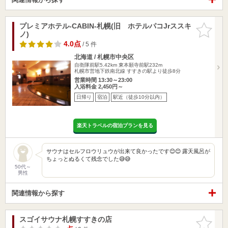
プレミアホテル-CABIN-札幌(旧 ホテルパコJrススキ
お気に入
ノ)
りに追加
4.0点
/ 5 件
北海道 / 札幌市中央区
自衛隊前駅5.42km
東本願寺前駅232m
札幌市営地下鉄南北線 すすきの駅より徒歩8分
営業時間 13:30～23:00
入浴料金 2,450円～
日帰り
宿泊
駅近（徒歩10分以内）
楽天トラベルの宿泊プランを見る
サウナはセルフロウリュウが出来て良かったです😊😊 露天風呂が
ちょっとぬるくて残念でした😅😅
50代～
男性
関連情報から探す
スゴイサウナ札幌すすきの店
お気に入
りに追加