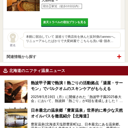
入浴料金 ～
宿泊
駅近（徒歩10分以内）
楽天トラベルの宿泊プランを見る
本館に宿泊していて 湯巡りで商店街を挟んだ反対側のannexへ。
リニューアルしたばかりで大変綺麗で こちらも洗い場･脱衣…
匿名
関連情報から探す
北海道のニフティ温泉ニュース
熱波甲子園で熱演！熱ごりの活動拠点「湯屋・サー
モン」でバルクオムのスキンケアがもらえる
2025年5月19日（月）に開催された「熱波甲子園2025春大
会」において、熱波師「熱ごり」が4冠を達成しました！
このたび、バルクオム賞の受賞を記念して、熱ごりさんの活
動拠点である北海道の銭湯「湯屋・サーモン」にて、メンズ
日本最北の温泉郷「豊富温泉」世界的に希少な天然
スキンケアブランド バルクオムの「ONE DAY KIT」を数量
オイルバスを徹底紹介【北海道】
限定でプレゼントいたします。
老若男女問わず、多くの方にご体験いただける製品ですの
豊富温泉(北海道天塩郡豊富町)は、日本最北にある温泉郷。
で、ぜひお試しください。※6月13日配布開始、なくなり次