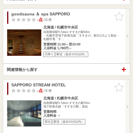
goodsauna ＆ spa SAPPORO
お気に入
りに追加
-点
/ 0 件
北海道 / 札幌市中央区
自衛隊前駅5.54km
すすきの駅68m
・札幌市営地下鉄南北線「すすきの」駅出口5より直結 ・
札幌市電「す…
営業時間 11:00～翌10:00
入浴料金 1,780円～
日帰り
駅近（徒歩10分以内）
関連情報から探す
SAPPORO STREAM HOTEL
お気に入
りに追加
-点
/ 0 件
北海道 / 札幌市中央区
自衛隊前駅5.54km
すすきの駅59m
地下鉄南北線「すすきの駅」直結
営業時間
入浴料金 ～
宿泊
駅近（徒歩10分以内）