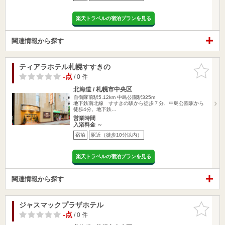
楽天トラベルの宿泊プランを見る
関連情報から探す
ティアラホテル札幌すすきの
お気に入
りに追加
-点
/ 0 件
北海道 / 札幌市中央区
自衛隊前駅5.12km
中島公園駅325m
地下鉄南北線 すすきの駅から徒歩７分、中島公園駅から
徒歩4分。地下鉄…
営業時間
入浴料金 ～
宿泊
駅近（徒歩10分以内）
楽天トラベルの宿泊プランを見る
関連情報から探す
ジャスマックプラザホテル
お気に入
りに追加
-点
/ 0 件