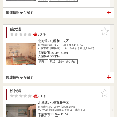
関連情報から探す
鶴の湯
お気に入
りに追加
-点
/ 0 件
北海道 / 札幌市中央区
自衛隊前駅3.32km
山鼻１９条駅177m
札幌市電（環状線）山鼻１９条駅より徒歩約4分。
営業時間 15:00～21:30
入浴料金 500円～
日帰り
駅近（徒歩10分以内）
関連情報から探す
松竹湯
お気に入
りに追加
-点
/ 0 件
北海道 / 札幌市豊平区
自衛隊前駅3.90km
美園駅354m
地下鉄東豊線美園駅１番出口 徒歩４分
営業時間 14:30～22:00