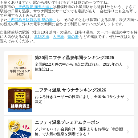
も多くありますが、駅から歩いて行ける近さは魅力の一つですね。
横浜市の
「天然温泉 満天の湯」
は相模鉄道の上星川駅から徒歩1分という、まさに
駅前の日帰り温泉。サウナ関連のサービスでも定評があり、会社帰りにも立ち寄っ
て利用する人もみられます。
また
「西武秩父駅前温泉 祭の湯」
も、その名のとおり駅前にある温泉。秩父方面へ
の観光の際、帰りの電車の時間に合わせて利用しやすいのがメリットです。
自衛隊前駅の駅近（徒歩10分以内）の温泉、日帰り温泉、スーパー銭湯の中でも特
に人気があるのは、
真駒内湯
、
大照湯
、
鶴の湯
などの施設です。ぜひ一度は足を
運んでみてください。
第20回ニフティ温泉年間ランキング2025
全国約2.2万件の中から頂点に選ばれた、2025年の人
気施設は…
ニフティ温泉 サウナランキング2026
おふろ好きユーザーの投票により、全国No.1サウナが
決定！
ニフティ温泉プレミアムクーポン
ノジマモバイル会員向け 通常よりもお得な「特別価
格」で人気の温泉を満喫できる！