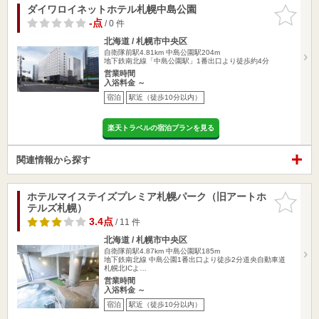
ダイワロイネットホテル札幌中島公園
お気に入
りに追加
-点
/ 0 件
北海道 / 札幌市中央区
自衛隊前駅4.81km
中島公園駅204m
地下鉄南北線「中島公園駅」1番出口より徒歩約4分
営業時間
入浴料金 ～
宿泊
駅近（徒歩10分以内）
楽天トラベルの宿泊プランを見る
関連情報から探す
ホテルマイステイズプレミア札幌パーク（旧アートホ
お気に入
テルズ札幌）
りに追加
3.4点
/ 11 件
北海道 / 札幌市中央区
自衛隊前駅4.87km
中島公園駅185m
地下鉄南北線 中島公園1番出口より徒歩2分道央自動車道
札幌北ICよ…
営業時間
入浴料金 ～
宿泊
駅近（徒歩10分以内）