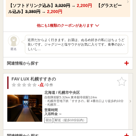
【ソフトドリンク込み】
3,320円
→
2,200円
【グラスビー
ル込み】
3,380円
→
2,200円
他にも1種類のクーポンがあります
近所だからよく行きます。お湯は、ぬるめ好きの私にはちょうど
良いです。ジャグジーと塩サウナがお気に入りです。食事のおい
しいし…
匿名
関連情報から探す
FAV LUX 札幌すすきの
お気に入
りに追加
-点
/ 0 件
北海道 / 札幌市中央区
自衛隊前駅5.32km
東本願寺前駅124m
・札幌市営地下鉄「すすきの」駅 4番出口より徒歩約10分
・札幌市…
営業時間
入浴料金 ～
宿泊
駅近（徒歩10分以内）
関連情報から探す