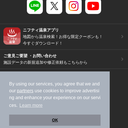
ニフティ温泉アプリ
地図から温泉検索！お得な限定クーポンも！
今すぐダウンロード！
ご意見ご要望 ・お問い合わせ
施設データの新規追加や修正依頼もこちらから
スマートフォン
/
PC
加盟店募集（資料請求）
広告出稿のご案内
By using our services, you agree that we and
our
partners
use cookies to improve advertisi
利用規約
ライフスタイルMEMBERS+規約
ng and enhance your experience on our servi
特定商取引法に基づく表記
ヘルプ
採用情報
ces.
Learn more
運営会社
個人情報保護ポリシー
©NIFTY Lifestyle Co., Ltd.
OK