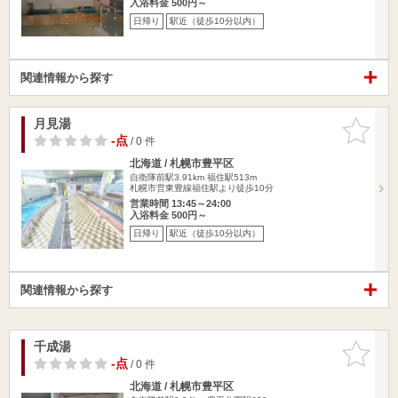
入浴料金 500円～
日帰り
駅近（徒歩10分以内）
関連情報から探す
月見湯
お気に入
りに追加
-点
/ 0 件
北海道 / 札幌市豊平区
自衛隊前駅3.91km
福住駅513m
札幌市営東豊線福住駅より徒歩10分
営業時間 13:45～24:00
入浴料金 500円～
日帰り
駅近（徒歩10分以内）
関連情報から探す
千成湯
お気に入
りに追加
-点
/ 0 件
北海道 / 札幌市豊平区