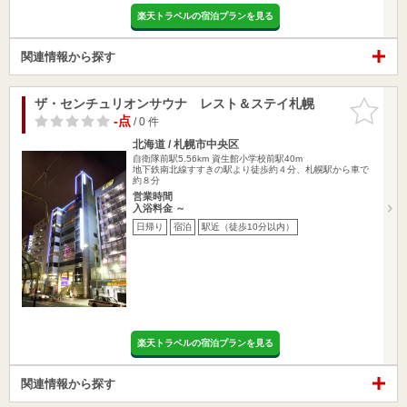
楽天トラベルの宿泊プランを見る
関連情報から探す
ザ・センチュリオンサウナ レスト＆ステイ札幌
お気に入
りに追加
-点
/ 0 件
北海道 / 札幌市中央区
自衛隊前駅5.56km
資生館小学校前駅40m
地下鉄南北線すすきの駅より徒歩約４分、札幌駅から車で
約８分
営業時間
入浴料金 ～
日帰り
宿泊
駅近（徒歩10分以内）
楽天トラベルの宿泊プランを見る
関連情報から探す