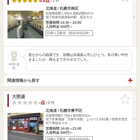
5.0点
/ 1 件
北海道 / 札幌市南区
自衛隊前駅1.45km
真駒内駅647m
地下鉄南北線真駒内駅 徒歩８分
営業時間 14:30～22:00
入浴料金 500円～
日帰り
駅近（徒歩10分以内）
昔ながらの銭湯です。浴槽は浴場真ん中にひとつ。冬の寒い中行
きましたが、帰るまでポカポカでした。
40代 女
性
関連情報から探す
大照湯
お気に入
りに追加
-点
/ 0 件
北海道 / 札幌市豊平区
自衛隊前駅2.76km
福住駅932m
地下鉄東豊線「月寒中央駅」よりバス月82番⇒西岡市営住
宅下車徒歩３分…
営業時間 14:00～21:00
入浴料金 500円～
日帰り
駅近（徒歩10分以内）