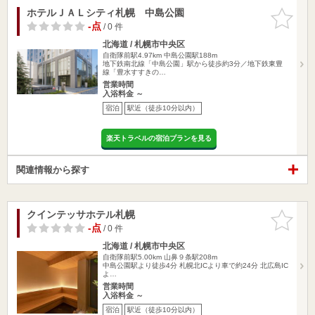
ホテルＪＡＬシティ札幌 中島公園
お気に入
りに追加
-点
/ 0 件
北海道 / 札幌市中央区
自衛隊前駅4.97km
中島公園駅188m
地下鉄南北線「中島公園」駅から徒歩約3分／地下鉄東豊
線「豊水すすきの…
営業時間
入浴料金 ～
宿泊
駅近（徒歩10分以内）
楽天トラベルの宿泊プランを見る
関連情報から探す
クインテッサホテル札幌
お気に入
りに追加
-点
/ 0 件
北海道 / 札幌市中央区
自衛隊前駅5.00km
山鼻９条駅208m
中島公園駅より徒歩4分 札幌北ICより車で約24分 北広島IC
よ…
営業時間
入浴料金 ～
宿泊
駅近（徒歩10分以内）