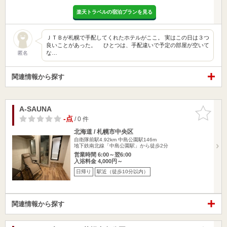
楽天トラベルの宿泊プランを見る
ＪＴＢが札幌で手配してくれたホテルがここ。 実はこの日は３つ
良いことがあった。 ひとつは、手配違いで予定の部屋が空いて
な…
匿名
関連情報から探す
A-SAUNA
お気に入
りに追加
-点
/ 0 件
北海道 / 札幌市中央区
自衛隊前駅4.92km
中島公園駅146m
地下鉄南北線「中島公園駅」から徒歩2分
営業時間 6:00～翌6:00
入浴料金 4,000円～
日帰り
駅近（徒歩10分以内）
関連情報から探す