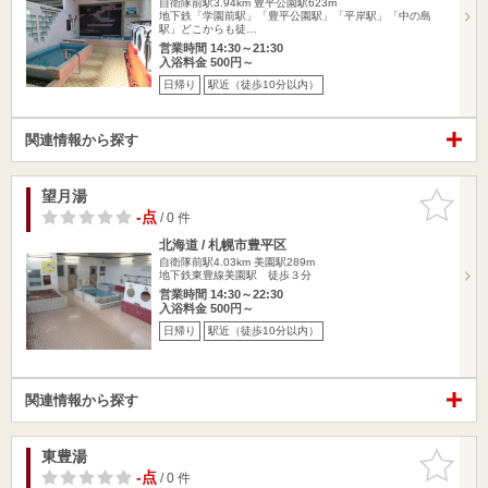
自衛隊前駅3.94km
豊平公園駅623m
地下鉄「学園前駅」「豊平公園駅」「平岸駅」「中の島
駅」どこからも徒…
営業時間 14:30～21:30
入浴料金 500円～
日帰り
駅近（徒歩10分以内）
関連情報から探す
望月湯
お気に入
りに追加
-点
/ 0 件
北海道 / 札幌市豊平区
自衛隊前駅4.03km
美園駅289m
地下鉄東豊線美園駅 徒歩３分
営業時間 14:30～22:30
入浴料金 500円～
日帰り
駅近（徒歩10分以内）
関連情報から探す
東豊湯
お気に入
りに追加
-点
/ 0 件