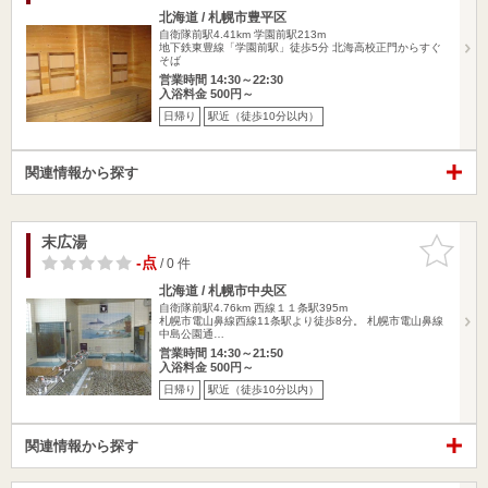
北海道 / 札幌市豊平区
自衛隊前駅4.41km
学園前駅213m
地下鉄東豊線「学園前駅」徒歩5分 北海高校正門からすぐ
そば
営業時間 14:30～22:30
入浴料金 500円～
日帰り
駅近（徒歩10分以内）
関連情報から探す
末広湯
お気に入
りに追加
-点
/ 0 件
北海道 / 札幌市中央区
自衛隊前駅4.76km
西線１１条駅395m
札幌市電山鼻線西線11条駅より徒歩8分。 札幌市電山鼻線
中島公園通…
営業時間 14:30～21:50
入浴料金 500円～
日帰り
駅近（徒歩10分以内）
関連情報から探す