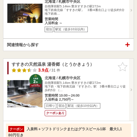
北海道 / 札幌市中央区
自衛隊前駅5.14km
豊水すすきの駅272m
地下鉄南北線「すすきの駅」 3番/4番出口より徒歩約5分
地下鉄南…
営業時間
入浴料金 ～
宿泊
駅近（徒歩10分以内）
関連情報から探す
すすきの天然温泉 湯香郷（とうかきょう）
お気に入
りに追加
3.9点
/ 31 件
北海道 / 札幌市中央区
自衛隊前駅5.14km
豊水すすきの駅272m
地下鉄・地下鉄南北線「すすきの」駅 3番/4番出口より徒
歩約5分 （…
営業時間 10:00～24:00
入浴料金 2,750円～
日帰り
宿泊
駅近（徒歩10分以内）
クーポンあり
入泉料＋ソフトドリンクまたはグラスビール1杯 最大1,1
クーポン
80円引き