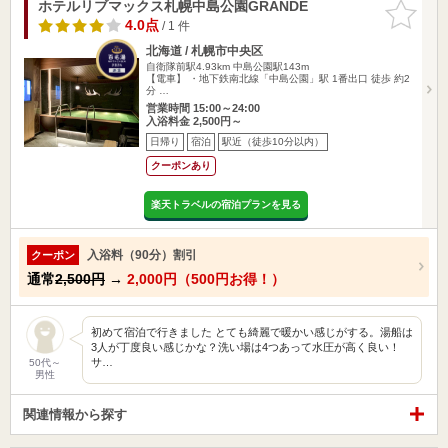
ホテルリブマックス札幌中島公園GRANDE
お気に入
りに追加
4.0点
/ 1 件
北海道 / 札幌市中央区
自衛隊前駅4.93km
中島公園駅143m
【電車】 ・地下鉄南北線「中島公園」駅 1番出口 徒歩 約2
分 …
営業時間 15:00～24:00
入浴料金 2,500円～
日帰り
宿泊
駅近（徒歩10分以内）
クーポンあり
楽天トラベルの宿泊プランを見る
入浴料（90分）割引
クーポン
通常
2,500円
→
2,000円（500円お得！）
初めて宿泊で行きました とても綺麗で暖かい感じがする。湯船は
3人が丁度良い感じかな？洗い場は4つあって水圧が高く良い！
サ…
50代～
男性
関連情報から探す