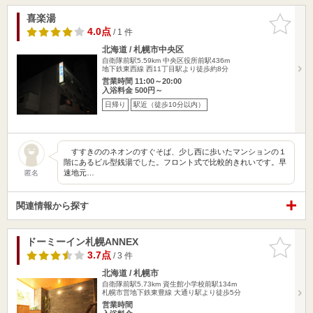
喜楽湯
お気に入
りに追加
4.0点
/ 1 件
北海道 / 札幌市中央区
自衛隊前駅5.59km
中央区役所前駅436m
地下鉄東西線 西11丁目駅より徒歩約8分
営業時間 11:00～20:00
入浴料金 500円～
日帰り
駅近（徒歩10分以内）
すすきののネオンのすぐそば、少し西に歩いたマンションの１
階にあるビル型銭湯でした。フロント式で比較的きれいです。早
速地元…
匿名
関連情報から探す
ドーミーイン札幌ANNEX
お気に入
りに追加
3.7点
/ 3 件
北海道 / 札幌市
自衛隊前駅5.73km
資生館小学校前駅134m
札幌市営地下鉄東豊線 大通り駅より徒歩5分
営業時間