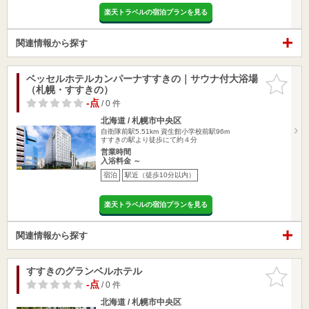
楽天トラベルの宿泊プランを見る
関連情報から探す
ベッセルホテルカンパーナすすきの｜サウナ付大浴場
お気に入
（札幌・すすきの）
りに追加
-点
/ 0 件
北海道 / 札幌市中央区
自衛隊前駅5.51km
資生館小学校前駅96m
すすきの駅より徒歩にて約４分
営業時間
入浴料金 ～
宿泊
駅近（徒歩10分以内）
楽天トラベルの宿泊プランを見る
関連情報から探す
すすきのグランベルホテル
お気に入
りに追加
-点
/ 0 件
北海道 / 札幌市中央区