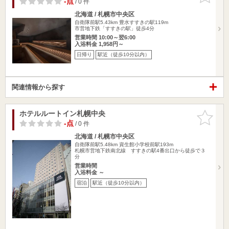
-点
/ 0 件
北海道 / 札幌市中央区
自衛隊前駅5.43km
豊水すすきの駅119m
市営地下鉄「すすきの駅」徒歩4分
営業時間 10:00～翌6:00
入浴料金 1,958円～
日帰り
駅近（徒歩10分以内）
関連情報から探す
ホテルルートイン札幌中央
お気に入
りに追加
-点
/ 0 件
北海道 / 札幌市中央区
自衛隊前駅5.48km
資生館小学校前駅193m
札幌市営地下鉄南北線 すすきの駅4番出口から徒歩で３
分
営業時間
入浴料金 ～
宿泊
駅近（徒歩10分以内）