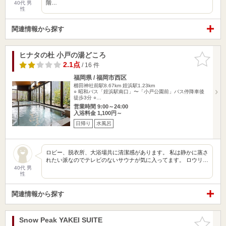
階…
40代 男
性
関連情報から探す
ヒナタの杜 小戸の湯どころ
お気に入
りに追加
2.1点
/ 16 件
福岡県 / 福岡市西区
櫛田神社前駅8.67km
姪浜駅1.23km
○ 昭和バス「姪浜駅南口」〜「小戸公園前」バス停降車後
徒歩3分 ○…
営業時間 9:00～24:00
入浴料金 1,100円～
日帰り
水風呂
ロビー、脱衣所、大浴場共に清潔感があります。 私は静かに蒸さ
れたい派なのでテレビのないサウナが気に入ってます。 ロウリ…
40代 男
性
関連情報から探す
Snow Peak YAKEI SUITE
お気に入