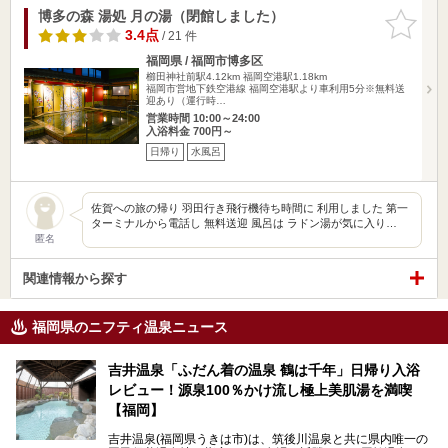
博多の森 湯処 月の湯（閉館しました）
お気に入
りに追加
3.4点
/ 21 件
福岡県 / 福岡市博多区
櫛田神社前駅4.12km
福岡空港駅1.18km
福岡市営地下鉄空港線 福岡空港駅より車利用5分※無料送
迎あり（運行時…
営業時間 10:00～24:00
入浴料金 700円～
日帰り
水風呂
佐賀への旅の帰り 羽田行き飛行機待ち時間に 利用しました 第一
ターミナルから電話し 無料送迎 風呂は ラドン湯が気に入り…
匿名
関連情報から探す
福岡県のニフティ温泉ニュース
吉井温泉「ふだん着の温泉 鶴は千年」日帰り入浴
レビュー！源泉100％かけ流し極上美肌湯を満喫
【福岡】
吉井温泉(福岡県うきは市)は、筑後川温泉と共に県内唯一の