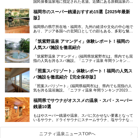
国民保養温泉地に指定された名湯。近隣にある原鶴温泉の観
光地風情と異なり、長閑な田園地帯に佇む小さな温泉地で
す。
福岡市のスーパー銭湯おすすめ15選【2025年最新
版】
「ふだん着の温泉 鶴は千年」は、吉井温泉にある日帰り入
浴施設。源泉100％かけ流しの極上美肌湯を楽しめ、近隣の
福岡県の県庁所在地・福岡市。九州の経済や文化の中心地で
住民や温泉ファンに愛され続けています。今回は筆者自ら日
あり、アジア各国への玄関口としての顔もある、多彩な魅力
帰り入浴し、自慢の温泉を中心に詳細レビューします！
をもつ大都市です。
「筑紫野温泉 アマンディ」体験レポート！福岡の
そんな福岡市は、スーパー銭湯も多種多彩。玄界灘を眺めら
人気スパ施設を徹底紹介
れるリゾート気分満点のスーパー銭湯から、繁華街近くのレ
トロな銭湯、泉質自慢の天然温泉まで、福岡市で行ってみた
「筑紫野温泉 アマンディ」(福岡県筑紫野市)は、県内でも屈
いスーパー銭湯を一挙ご紹介します。
指の人気を誇るスパ施設。「ニフティ温泉 年間ランキング2
022」では、福岡県岩盤浴部門第１位を獲得。いつも多くの
入浴客で賑わっています。
「照葉スパリゾート」体験レポート！福岡の人気ス
パ施設を徹底紹介【完全保存版】
そこで今回は、ニフティ温泉ライターである筆者が現地訪
問。週替わりで男女入替制の温泉・サウナや岩盤浴・VIPル
「照葉スパリゾート」(福岡県福岡市)は、県内でも屈指の人
ーム・併設するレストランを体験し、それらの全貌を徹底紹
気を誇る温浴施設。「ニフティ温泉 年間ランキング2023」
介します！
では福岡県総合第３位を獲得し、平日・土日を問わず多くの
常連客で賑わっています。
福岡県でサウナがオススメの温泉・スパ・スーパー
銭湯10選
そこで今回は、ニフティ温泉ライターである筆者が現地体
験。超人気の岩盤房(岩盤浴)をはじめ、スパ＆サウナ・アミ
もはやスーパー銭湯や温泉、スパに欠かせない要素となって
ューズメント・宿泊施設・グルメ・その他施設まで、多彩な
いるサウナ。ドライサウナにスチームサウナ、塩サウナな
る全貌と魅力を徹底紹介します！
ど、いくつか異なるタイプが楽しめたり、水風呂や外気浴ス
ペース、ロウリュウなど、心ゆくまで楽しむためのサービス
が充実した施設も多くみられます。
ニフティ温泉ニュースTOPへ
今回はそんなサウナにこだわった、福岡県内のオススメ温