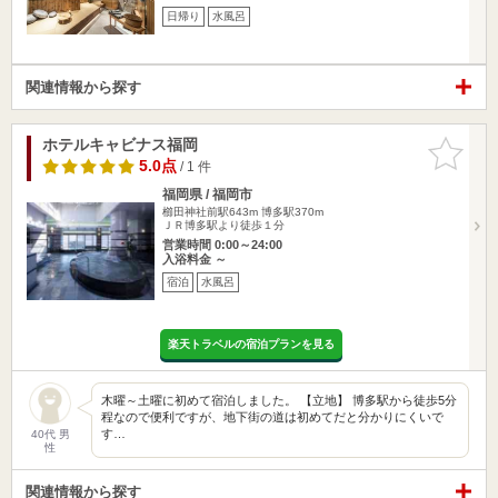
日帰り
水風呂
関連情報から探す
ホテルキャビナス福岡
お気に入
りに追加
5.0点
/ 1 件
福岡県 / 福岡市
櫛田神社前駅643m
博多駅370m
ＪＲ博多駅より徒歩１分
営業時間 0:00～24:00
入浴料金 ～
宿泊
水風呂
楽天トラベルの宿泊プランを見る
木曜～土曜に初めて宿泊しました。 【立地】 博多駅から徒歩5分
程なので便利ですが、地下街の道は初めてだと分かりにくいで
す…
40代 男
性
関連情報から探す