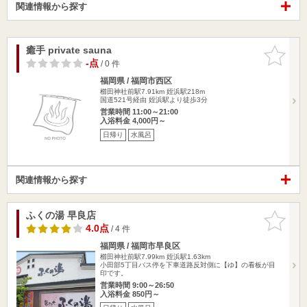
関連情報から探す
癒手 private sauna
お気に入
りに追加
-点
/ 0 件
福岡県 / 福岡市西区
櫛田神社前駅7.91km
姪浜駅218m
国道521号経由 姪浜駅より徒歩3分
営業時間 11:00～21:00
入浴料金 4,000円～
日帰り
水風呂
関連情報から探す
ふくの湯 早良店
お気に入
りに追加
4.0点
/ 4 件
福岡県 / 福岡市早良区
櫛田神社前駅7.99km
姪浜駅1.63km
小田部5丁目バス停を下車道路反対側に【ゆ】の看板が目
印です。
営業時間 9:00～26:50
入浴料金 850円～