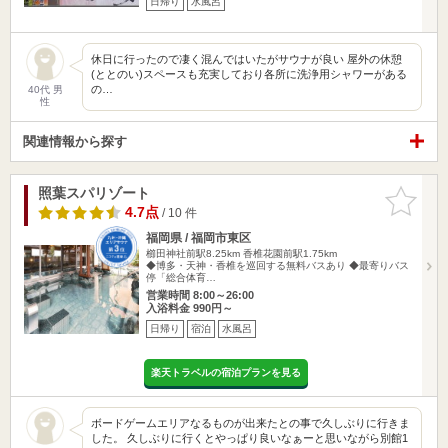
日帰り
水風呂
休日に行ったので凄く混んではいたがサウナが良い 屋外の休憩
(ととのい)スペースも充実しており各所に洗浄用シャワーがある
の…
40代 男
性
関連情報から探す
照葉スパリゾート
お気に入
りに追加
4.7点
/ 10 件
福岡県 / 福岡市東区
櫛田神社前駅8.25km
香椎花園前駅1.75km
◆博多・天神・香椎を巡回する無料バスあり ◆最寄りバス
停「総合体育…
営業時間 8:00～26:00
入浴料金 990円～
日帰り
宿泊
水風呂
楽天トラベルの宿泊プランを見る
ボードゲームエリアなるものが出来たとの事で久しぶりに行きま
した。 久しぶりに行くとやっぱり良いなぁーと思いながら別館1