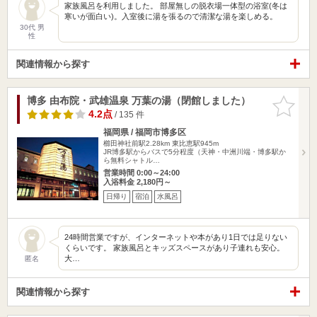
家族風呂を利用しました。 部屋無しの脱衣場一体型の浴室(冬は
寒いが面白い)。入室後に湯を張るので清潔な湯を楽しめる。
30代 男
性
関連情報から探す
博多 由布院・武雄温泉 万葉の湯（閉館しました）
お気に入
りに追加
4.2点
/ 135 件
福岡県 / 福岡市博多区
櫛田神社前駅2.28km
東比恵駅945m
JR博多駅からバスで5分程度（天神・中洲川端・博多駅か
ら無料シャトル…
営業時間 0:00～24:00
入浴料金 2,180円～
日帰り
宿泊
水風呂
24時間営業ですが、インターネットや本があり1日では足りない
くらいです。 家族風呂とキッズスペースがあり子連れも安心。
大…
匿名
関連情報から探す