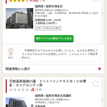
4.0点
/ 1 件
福岡県 / 福岡市博多区
櫛田神社前駅44m
祇園駅467m
JR東海道・山陽・九州新幹線・鹿児島本線 博多駅より徒歩
約10分福岡…
営業時間 5:00～23:00
入浴料金 2,000円～
日帰り
宿泊
水風呂
楽天トラベルの宿泊プランを見る
中洲周辺でカプセルホテルを探していたら、なかなか有利なプ
ランのカプセルホテルを発見したので、じゃらんｎｅｔで宿泊予
約の上…
匿名
関連情報から探す
天然温泉袖湊の湯 ドーミーインＰＲＥＭＩＵＭ博
お気に入
多・キャナルシティ前
りに追加
-点
/ 0 件
福岡県 / 福岡市博多区祇園町
櫛田神社前駅178m
祇園駅460m
JR博多駅より徒歩10分
営業時間