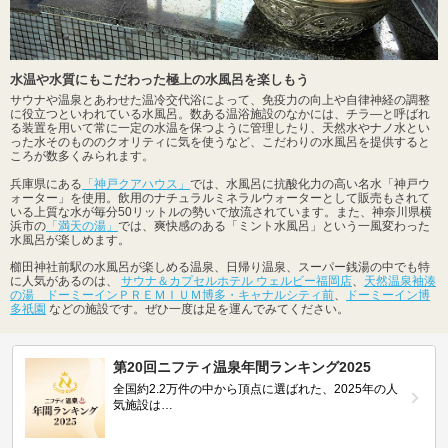
水温や水質にもこだわった極上の水風呂を楽しもう
サウナや温泉とあわせた温冷交代浴によって、免疫力の向上や自律神経の調整
に役立つといわれている水風呂。数ある温浴施設のなかには、チラ―と呼ばれ
る装置を用いて常に一定の水温を保つように管理したり、天然水やナノ水とい
った水そのもののクオリティに気を使うなど、こだわりの水風呂を提供すると
ころが数多くみられます。
兵庫県にある
「神戸クアハウス」
では、水風呂に抗酸化力の高い名水「神戸ウ
ォーター」を使用。飲用のナチュラルミネラルウォーターとして販売もされて
いる上質な水が毎分50リットルの勢いで放流されています。また、神奈川県横
浜市の
「満天の湯」
では、爽快感のある「ミント水風呂」という一風変わった
水風呂が楽しめます。
櫛田神社前駅の水風呂が楽しめる温泉、日帰り温泉、スーパー銭湯の中でも特
に人気があるのは、
サウナ＆カプセルホテル ウェルビー福岡店
、
天然温泉袖湊
の湯 ドーミーインＰＲＥＭＩＵＭ博多・キャナルシティ前
、
ドーミーイン博
多祇園
などの施設です。ぜひ一度は足を運んでみてください。
第20回ニフティ温泉年間ランキング2025
全国約2.2万件の中から頂点に選ばれた、2025年の人
気施設は…