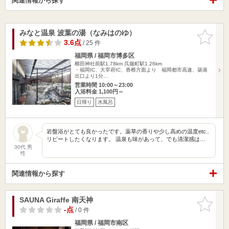
関連情報から探す
みなと温泉 波葉の湯（なみはのゆ）
お気に入
りに追加
3.6点
/ 25 件
福岡県 / 福岡市博多区
櫛田神社前駅1.78km
呉服町駅1.26km
・福岡IC、大宰府IC、香椎方面より 福岡都市高速、築港
出口より1分…
営業時間 10:00～23:00
入浴料金 1,100円～
日帰り
水風呂
岩盤浴がとても良かったです。薬草の香りや少し高めの温度etc..
リピートしたくなります。 温泉も味があって、でも清潔感は…
30代 男
性
関連情報から探す
SAUNA Giraffe 南天神
お気に入
りに追加
-点
/ 0 件
福岡県 / 福岡市南区