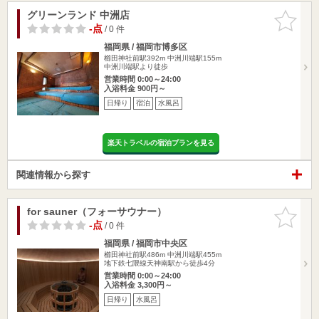
グリーンランド 中洲店
お気に入
りに追加
-点
/ 0 件
福岡県 / 福岡市博多区
櫛田神社前駅392m
中洲川端駅155m
中洲川端駅より徒歩
営業時間 0:00～24:00
入浴料金 900円～
日帰り
宿泊
水風呂
楽天トラベルの宿泊プランを見る
関連情報から探す
for sauner（フォーサウナー）
お気に入
りに追加
-点
/ 0 件
福岡県 / 福岡市中央区
櫛田神社前駅486m
中洲川端駅455m
地下鉄七隈線天神南駅から徒歩4分
営業時間 0:00～24:00
入浴料金 3,300円～
日帰り
水風呂