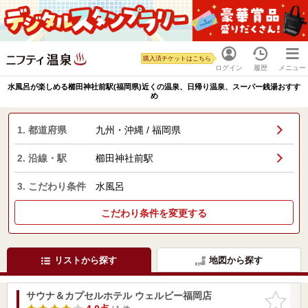
購入済チケットはこちら
ログイン
履歴
メニュー
水風呂が楽しめる櫛田神社前駅(福岡県)近くの温泉、日帰り温泉、スーパー銭湯おすす
め
1. 都道府県
九州・沖縄 / 福岡県
2. 沿線・駅
櫛田神社前駅
3. こだわり条件
水風呂
こだわり条件を変更する
リストから探す
地図から探す
サウナ＆カプセルホテル ウェルビー福岡店
お気に入
りに追加