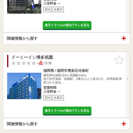
入浴料金 ～
宿泊
水風呂
楽天トラベルの宿泊プランを見る
関連情報から探す
ドーミーイン博多祇園
お気に入
りに追加
-点
/ 0 件
福岡県 / 福岡市博多区冷泉町
櫛田神社前駅292m
祇園駅190m
地下鉄空港線「祗園駅」3番出口より徒歩1分、JR博多駅博
多口から徒歩…
営業時間
入浴料金 ～
宿泊
水風呂
楽天トラベルの宿泊プランを見る
関連情報から探す