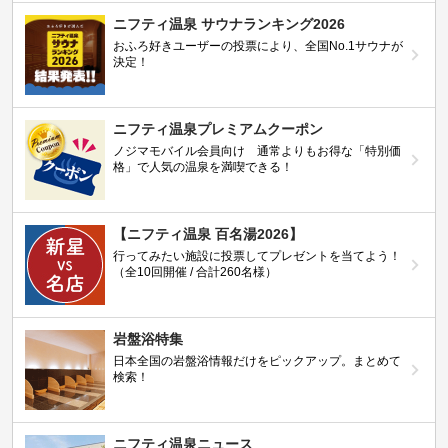
ニフティ温泉 サウナランキング2026
おふろ好きユーザーの投票により、全国No.1サウナが
決定！
ニフティ温泉プレミアムクーポン
ノジマモバイル会員向け 通常よりもお得な「特別価
格」で人気の温泉を満喫できる！
【ニフティ温泉 百名湯2026】
行ってみたい施設に投票してプレゼントを当てよう！
（全10回開催 / 合計260名様）
岩盤浴特集
日本全国の岩盤浴情報だけをピックアップ。まとめて
検索！
ニフティ温泉ニュース