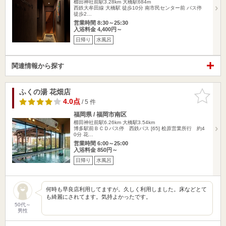
櫛田神社前駅3.28km
大橋駅684m
西鉄大牟田線 大橋駅 徒歩10分 南市民センター前 バス停
徒歩2…
営業時間 8:30～25:30
入浴料金 4,400円～
日帰り
水風呂
関連情報から探す
ふくの湯 花畑店
お気に入
りに追加
4.0点
/ 5 件
福岡県 / 福岡市南区
櫛田神社前駅6.26km
大橋駅3.54km
博多駅前ＢＣＤバス停 西鉄バス [65] 桧原営業所行 約4
0分 花…
営業時間 6:00～25:00
入浴料金 850円～
日帰り
水風呂
何時も早良店利用してますが。久しく利用しました。床などとて
も綺麗にされてます。気持よかったです。
50代～
男性