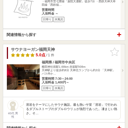
・福岡市営七隈線「薬院大通駅」徒歩7分 ・西鉄天神大牟
田線「西鉄福…
営業時間
入浴料金 ～
日帰り
水風呂
関連情報から探す
サウナヨーガン福岡天神
お気に入
りに追加
5.0点
/ 1 件
福岡県 / 福岡市中央区
櫛田神社前駅1.68km
赤坂駅508m
天神駅より徒歩約8分 天神北ランプから約3分 「天神駅」
バス停か…
営業時間 7:30～24:00
入浴料金 1,400円～
日帰り
水風呂
溶岩をテーマにしたサウナ施設。最も熱いサ室「溶岩」で行われ
るダブルストーブのダブルロウリュが強烈であった。凄まじい熱
さ。そ…
40代 男
性