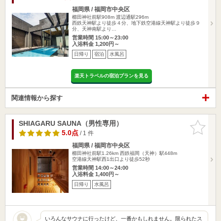
福岡県 / 福岡市中央区
櫛田神社前駅908m
渡辺通駅296m
西鉄天神駅より徒歩４分、地下鉄空港線天神駅より徒歩９
分、天神南駅より…
営業時間 15:00～23:00
入浴料金 1,200円～
日帰り
宿泊
水風呂
楽天トラベルの宿泊プランを見る
関連情報から探す
SHIAGARU SAUNA（男性専用）
お気に入
りに追加
5.0点
/ 1 件
福岡県 / 福岡市中央区
櫛田神社前駅1.26km
西鉄福岡（天神）駅448m
空港線天神駅西1出口より徒歩52秒
営業時間 14:00～24:00
入浴料金 1,400円～
日帰り
水風呂
いろんなサウナに行ったけど、一番かもしれません。限られたス