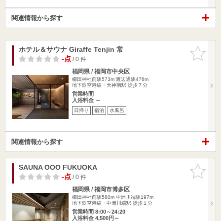
関連情報から探す
ホテル＆サウナ Giraffe Tenjin 常
お気に入
りに追加
-点
/ 0 件
福岡県 / 福岡市中央区
櫛田神社前駅573m
渡辺通駅476m
地下鉄空港線・天神南駅 徒歩７分
営業時間
入浴料金 ～
日帰り
宿泊
水風呂
関連情報から探す
SAUNA OOO FUKUOKA
お気に入
りに追加
-点
/ 0 件
福岡県 / 福岡市博多区
櫛田神社前駅580m
中洲川端駅197m
地下鉄空港線・中洲川端駅 徒歩１分
営業時間 8:00～24:20
入浴料金 4,500円～