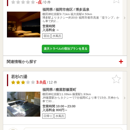
りに追加
-点
/ 0 件
福岡県 / 福岡市南区 / 博多温泉
櫛田神社前駅9.71km
福大前駅4.50km
博多駅よりタクシー約30分 福岡市都市高速「堤ランプ」か
ら車で約2…
営業時間
入浴料金 ～
宿泊
水風呂
楽天トラベルの宿泊プランを見る
関連情報から探す
若杉の湯
お気に入
りに追加
3.0点
/ 12 件
福岡県 / 糟屋郡篠栗町
櫛田神社前駅11.08km
篠栗駅1.93km
JR篠栗駅からタクシーで7分福岡ICより車で15分､天神から
車で30…
営業時間 10:00～23:00
入浴料金 800円～
日帰り
水風呂