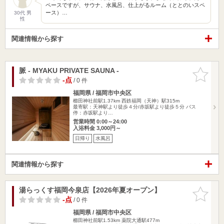
ペースですが、サウナ、水風呂、仕上がるルーム（ととのいスペ
ース）…
30代 男
性
関連情報から探す
脈 - MYAKU PRIVATE SAUNA -
お気に入
りに追加
-点
/ 0 件
福岡県 / 福岡市中央区
櫛田神社前駅1.37km
西鉄福岡（天神）駅315m
最寄駅：天神駅より徒歩４分/赤坂駅より徒歩５分 バス
停：赤坂駅より…
営業時間 0:00～24:00
入浴料金 3,000円～
日帰り
水風呂
関連情報から探す
湯らっくす福岡今泉店【2026年夏オープン】
お気に入
りに追加
-点
/ 0 件
福岡県 / 福岡市中央区
櫛田神社前駅1.53km
薬院大通駅477m