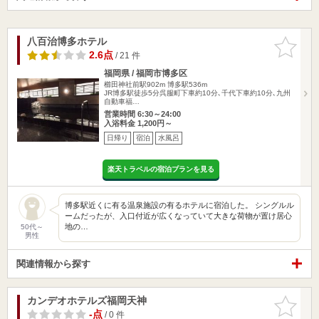
八百治博多ホテル
お気に入
りに追加
2.6点
/ 21 件
福岡県 / 福岡市博多区
櫛田神社前駅902m
博多駅536m
JR博多駅徒歩5分呉服町下車約10分､千代下車約10分､九州
自動車福…
営業時間 6:30～24:00
入浴料金 1,200円～
日帰り
宿泊
水風呂
楽天トラベルの宿泊プランを見る
博多駅近くに有る温泉施設の有るホテルに宿泊した。 シングルル
ームだったが、入口付近が広くなっていて大きな荷物が置け居心
地の…
50代～
男性
関連情報から探す
カンデオホテルズ福岡天神
お気に入
りに追加
-点
/ 0 件