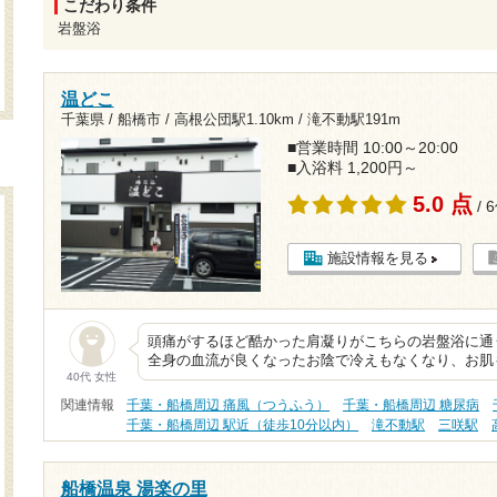
こだわり条件
岩盤浴
温どこ
千葉県 / 船橋市 /
高根公団駅1.10km
/
滝不動駅191m
■営業時間 10:00～20:00
■入浴料 1,200円～
5.0 点
/ 
施設情報を見る
頭痛がするほど酷かった肩凝りがこちらの岩盤浴に通
全身の血流が良くなったお陰で冷えもなくなり、お肌
40代 女性
関連情報
千葉・船橋周辺 痛風（つうふう）
千葉・船橋周辺 糖尿病
千葉・船橋周辺 駅近（徒歩10分以内）
滝不動駅
三咲駅
船橋温泉 湯楽の里