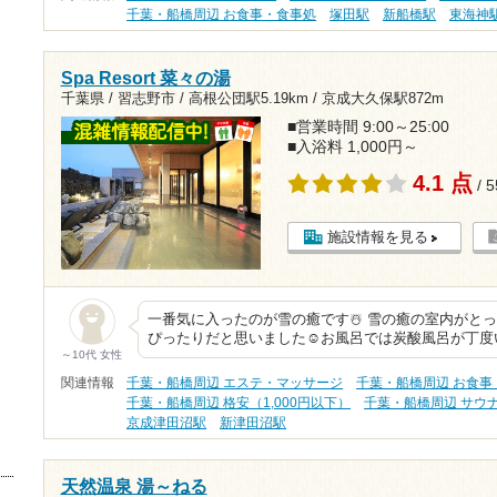
千葉・船橋周辺 お食事・食事処
塚田駅
新船橋駅
東海神
Spa Resort 菜々の湯
千葉県 / 習志野市 /
高根公団駅5.19km
/
京成大久保駅872m
■営業時間 9:00～25:00
■入浴料 1,000円～
4.1 点
/ 
施設情報を見る
一番気に入ったのが雪の癒です☃️ 雪の癒の室内がと
ぴったりだと思いました☺️お風呂では炭酸風呂が丁
～10代 女性
関連情報
千葉・船橋周辺 エステ・マッサージ
千葉・船橋周辺 お食事
千葉・船橋周辺 格安（1,000円以下）
千葉・船橋周辺 サウ
京成津田沼駅
新津田沼駅
天然温泉 湯～ねる