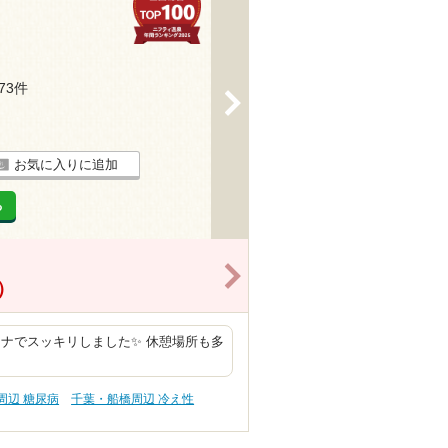
273件
>
お気に入りに追加
る
>
）
ナでスッキリしました✨ 休憩場所も多
周辺 糖尿病
千葉・船橋周辺 冷え性