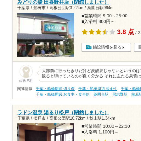
みどりの湯 田喜野井店（閉館しました）
千葉県 / 船橋市 /
高根公団駅3.22km
/
薬園台駅964m
■営業時間 9:00～25:00
■入浴料 800円～
3.8 点
/ 
施設情報を見る
大部前に行ったきりだけど炭酸泉じゃないというのは
観ると弾けているのが良く分かる それに主たる泉質
40代 男性
関連情報
千葉・船橋周辺 切り傷
千葉・船橋周辺 冷え性
千葉・船橋
千葉・船橋周辺 お食事・食事処
薬園台駅
習志野駅
前原
ラドン温泉 湯るり松戸（閉館しました）
千葉県 / 松戸市 /
高根公団駅10.72km
/
秋山駅1.34km
■営業時間 10:00～22:30
■入浴料 1,100円～