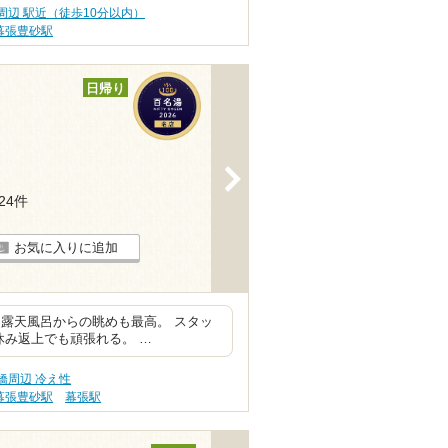
周辺 駅近（徒歩10分以内）
幕張豊砂駅
日帰り
>
424件
お気に入りに追加
露天風呂からの眺めも最高。 スタッ
休み返上でも頑張れる。 …
橋周辺 冷え性
幕張豊砂駅
幕張駅