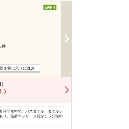
日帰り
>
16件
お気に入りに追加
用）
>
得！）
６時間無料で、バスタオル・タオルレ
あり、最新マッサージ器が１５分無料