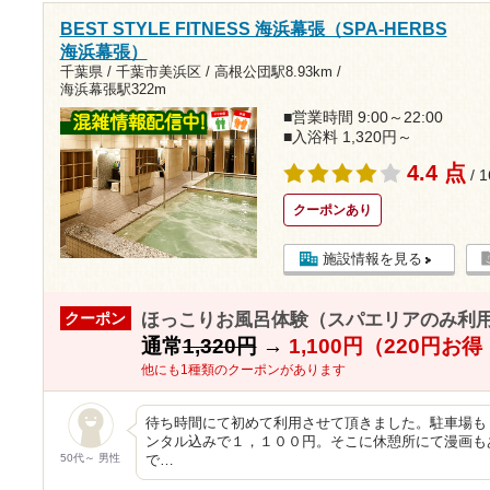
BEST STYLE FITNESS 海浜幕張（SPA-HERBS
海浜幕張）
千葉県 / 千葉市美浜区 /
高根公団駅8.93km
/
海浜幕張駅322m
■営業時間 9:00～22:00
■入浴料 1,320円～
4.4 点
/ 
クーポンあり
施設情報を見る
ほっこりお風呂体験（スパエリアのみ利
クーポン
通常
1,320円
→
1,100円（220円お
他にも1種類のクーポンがあります
待ち時間にて初めて利用させて頂きました。駐車場も
ンタル込みで１，１００円。そこに休憩所にて漫画も
50代～ 男性
で…