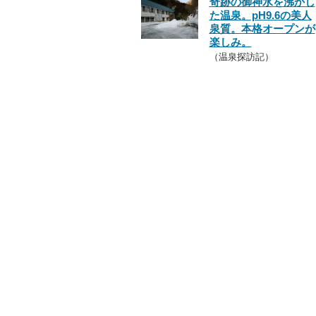
奇跡の御神水を沸かし
た温泉。pH9.6の美人
泉質。本格オープンが
楽しみ。
（温泉探訪記）