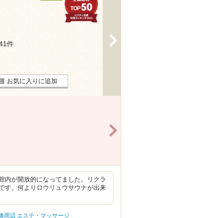
>
241件
お気に入りに追加
>
館内が開放的になってました。リクラ
です。何よりロウリュウサウナが出来
橋周辺 エステ・マッサージ