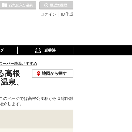
お気に入りの温泉
最近の履歴
ログイン
ID作成
グ
岩盤浴
スーパー銭湯おすすめ
る高根
地図から探す
り温泉、
このページでは高根公団駅から直線距離
紹介します。