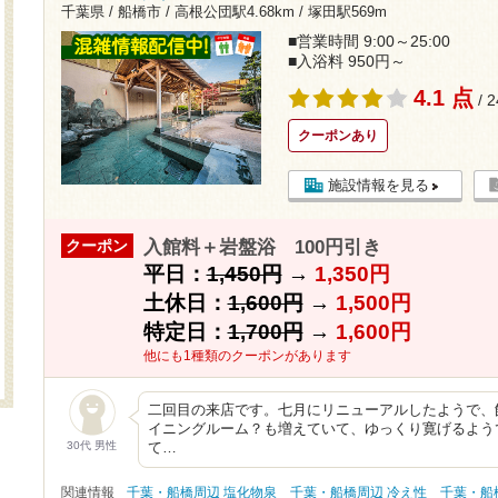
千葉県 / 船橋市 /
高根公団駅4.68km
/
塚田駅569m
■営業時間 9:00～25:00
■入浴料 950円～
4.1 点
/ 
クーポンあり
施設情報を見る
入館料＋岩盤浴 100円引き
クーポン
平日：
1,450円
→
1,350円
土休日：
1,600円
→
1,500円
特定日：
1,700円
→
1,600円
他にも1種類のクーポンがあります
二回目の来店です。七月にリニューアルしたようで、
イニングルーム？も増えていて、ゆっくり寛げるよう
30代 男性
て…
関連情報
千葉・船橋周辺 塩化物泉
千葉・船橋周辺 冷え性
千葉・船