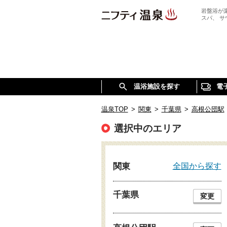
岩盤浴が
スパ、 
温浴施設を探す
電
温泉TOP
>
関東
>
千葉県
>
高根公団駅
選択中のエリア
全国から探す
関東
千葉県
変更