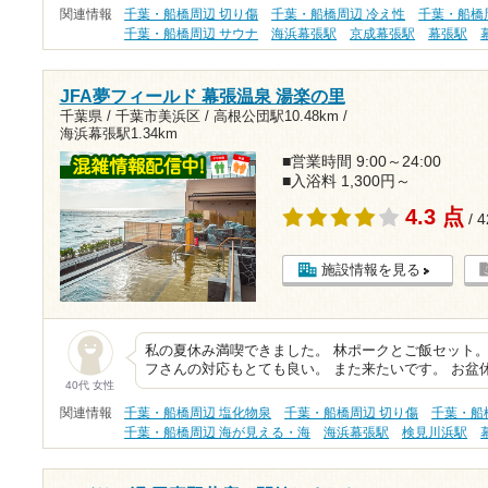
関連情報
千葉・船橋周辺 切り傷
千葉・船橋周辺 冷え性
千葉・船橋
千葉・船橋周辺 サウナ
海浜幕張駅
京成幕張駅
幕張駅
JFA夢フィールド 幕張温泉 湯楽の里
千葉県 / 千葉市美浜区 /
高根公団駅10.48km
/
海浜幕張駅1.34km
■営業時間 9:00～24:00
■入浴料 1,300円～
4.3 点
/ 
施設情報を見る
私の夏休み満喫できました。 林ポークとご飯セット。
フさんの対応もとても良い。 また来たいです。 お盆
40代 女性
関連情報
千葉・船橋周辺 塩化物泉
千葉・船橋周辺 切り傷
千葉・船
千葉・船橋周辺 海が見える・海
海浜幕張駅
検見川浜駅