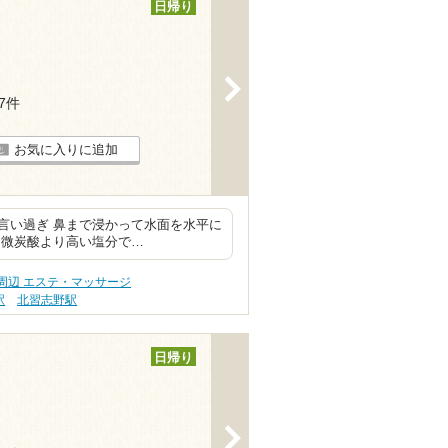
日帰り
>
27件
お気に入りに追加
言い過ぎ 鼻まで浸かって水面を水平に
は微炭酸より高い塩分で…
周辺 エステ・マッサージ
駅
北習志野駅
日帰り
>