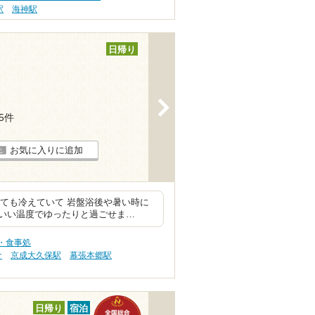
駅
海神駅
日帰り
>
55件
お気に入りに追加
っても冷えていて 岩盤浴後や暑い時に
度いい温度でゆったりと過ごせま…
・食事処
ナ
京成大久保駅
幕張本郷駅
日帰り
宿泊