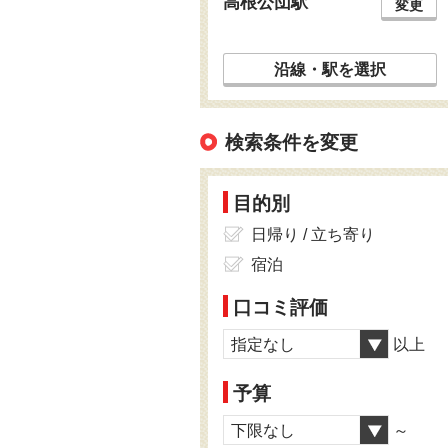
高根公団駅
変更
沿線・駅を選択
検索条件を変更
目的別
日帰り / 立ち寄り
宿泊
口コミ評価
指定なし
以上
予算
下限なし
～