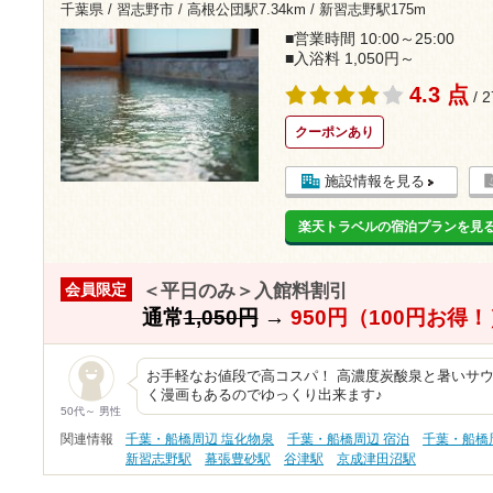
千葉県 / 習志野市 /
高根公団駅7.34km
/
新習志野駅175m
■営業時間 10:00～25:00
■入浴料 1,050円～
4.3 点
/ 
クーポンあり
施設情報を見る
楽天トラベルの宿泊プランを見
＜平日のみ＞入館料割引
会員限定
通常
1,050円
→
950円（100円お得！
お手軽なお値段で高コスパ！ 高濃度炭酸泉と暑いサウ
く漫画もあるのでゆっくり出来ます♪
50代～ 男性
関連情報
千葉・船橋周辺 塩化物泉
千葉・船橋周辺 宿泊
千葉・船橋
新習志野駅
幕張豊砂駅
谷津駅
京成津田沼駅