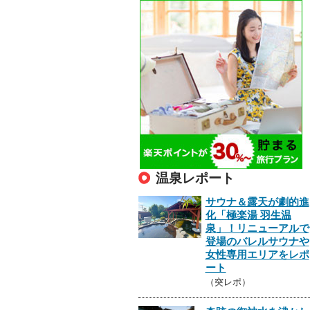
温泉レポート
サウナ＆露天が劇的進
化「極楽湯 羽生温
泉」！リニューアルで
登場のバレルサウナや
女性専用エリアをレポ
ート
（突レポ）