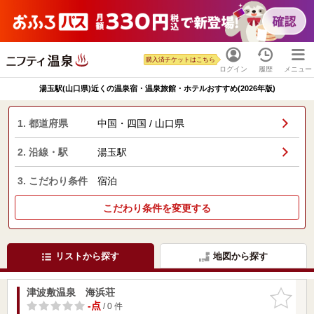
購入済チケットはこちら
ログイン
履歴
メニュー
湯玉駅(山口県)近くの温泉宿・温泉旅館・ホテルおすすめ(2026年版)
1. 都道府県
中国・四国 / 山口県
2. 沿線・駅
湯玉駅
3. こだわり条件
宿泊
こだわり条件を変更する
リストから探す
地図から探す
津波敷温泉 海浜荘
お気に入
りに追加
-点
/ 0 件