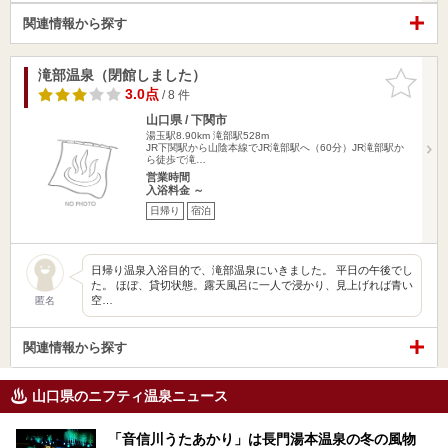
関連情報から探す
滝部温泉（閉館しました）
お気に入
りに追加
3.0点
/ 8 件
山口県 / 下関市
湯玉駅8.90km
滝部駅528m
JR下関駅から山陰本線でJR滝部駅へ（60分）JR滝部駅か
ら徒歩で滝…
営業時間
入浴料金 ～
日帰り
宿泊
日帰り温泉入浴目的で、滝部温泉にいきました。 平日の午後でし
た。 ほぼ、貸切状態。露天風呂に一人で浸かり、見上げれば青い
空…
匿名
関連情報から探す
山口県のニフティ温泉ニュース
「音信川うたあかり」は長門湯本温泉の冬の風物