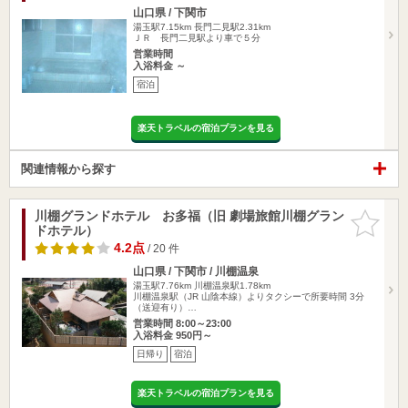
山口県 / 下関市
湯玉駅7.15km
長門二見駅2.31km
ＪＲ 長門二見駅より車で５分
営業時間
入浴料金 ～
宿泊
楽天トラベルの宿泊プランを見る
関連情報から探す
川棚グランドホテル お多福（旧 劇場旅館川棚グラン
お気に入
ドホテル）
りに追加
4.2点
/ 20 件
山口県 / 下関市 / 川棚温泉
湯玉駅7.76km
川棚温泉駅1.78km
川棚温泉駅（JR 山陰本線）よりタクシーで所要時間 3分
（送迎有り）…
営業時間 8:00～23:00
入浴料金 950円～
日帰り
宿泊
楽天トラベルの宿泊プランを見る