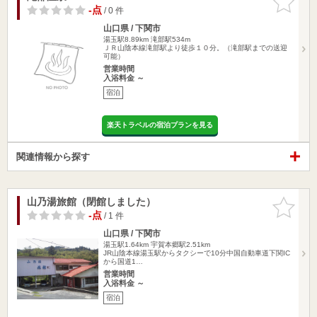
りに追加
-点
/ 0 件
山口県 / 下関市
湯玉駅8.89km
滝部駅534m
ＪＲ山陰本線滝部駅より徒歩１０分。（滝部駅までの送迎
可能）
営業時間
入浴料金 ～
宿泊
楽天トラベルの宿泊プランを見る
関連情報から探す
山乃湯旅館（閉館しました）
お気に入
りに追加
-点
/ 1 件
山口県 / 下関市
湯玉駅1.64km
宇賀本郷駅2.51km
JR山陰本線湯玉駅からタクシーで10分中国自動車道下関IC
から国道1…
営業時間
入浴料金 ～
宿泊