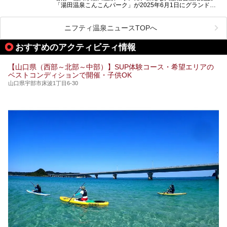
「湯田温泉こんこんパーク」が2025年6月1日にグランドオ
ープンします！
総工費はなんと約42億円。温泉だけでなく、交流できる施
ニフティ温泉ニュースTOPへ
設として整備され、まさに“温泉のテーマパーク”のようなス
ポットです。今回は、その魅力を3つの注目ポイントに分け
おすすめのアクティビティ情報
てご紹介します。
【山口県（西部～北部～中部）】SUP体験コース・希望エリアの
ベストコンディションで開催・子供OK
山口県宇部市床波1丁目6-30