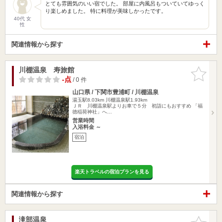
とても雰囲気のいい宿でした。 部屋に内風呂もついていてゆっく
り楽しめました。 特に料理が美味しかったです。
40代 女
性
関連情報から探す
川棚温泉 寿旅館
お気に入
りに追加
-点
/ 0 件
山口県 / 下関市豊浦町 / 川棚温泉
湯玉駅8.03km
川棚温泉駅1.93km
ＪＲ 川棚温泉駅よりお車で５分 初詣にもおすすめ 「福
徳稲荷神社」へ…
営業時間
入浴料金 ～
宿泊
楽天トラベルの宿泊プランを見る
関連情報から探す
滝部温泉
お気に入