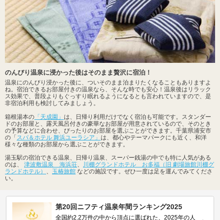
のんびり温泉に浸かった後はそのまま贅沢に宿泊！
温泉にのんびり浸かった後に、ついそのまま泊まりたくなることもありますよ
ね。宿泊できるお部屋付きの温泉なら、そんな時でも安心！温泉後はリラック
ス効果で、普段よりもぐっすり眠れるようになるとも言われていますので、是
非宿泊利用も検討してみましょう。
箱根湯本の
「天成園」
は、日帰り利用だけでなく宿泊も可能です。スタンダー
ドのお部屋と、露天風呂付きの豪華なお部屋が用意されているので、そのとき
の予算などに合わせ、ぴったりのお部屋を選ぶことができます。千葉県浦安市
の「
スパ＆ホテル 舞浜ユーラシア」
は、都心やテーマパークにも近く、和洋
様々な種類のお部屋から選ぶことができます。
湯玉駅の宿泊できる温泉、日帰り温泉、スーパー銭湯の中でも特に人気がある
のは、
津波敷温泉 海浜荘
、
川棚グランドホテル お多福（旧 劇場旅館川棚グ
ランドホテル）
、
玉椿旅館
などの施設です。ぜひ一度は足を運んでみてくださ
い。
第20回ニフティ温泉年間ランキング2025
全国約2.2万件の中から頂点に選ばれた、2025年の人