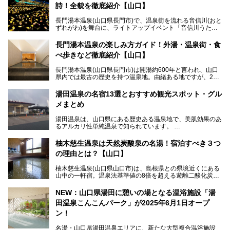
詩！全貌を徹底紹介【山口】
長門湯本温泉(山口県長門市)で、温泉街を流れる音信川(おと
ずれがわ)を舞台に、ライトアップイベント「音信川うたあ
かり」が開催されています。2024年の期間は、1月26日(金)
～3月3日(日)。詩のナレーションや音楽に合わせた幻想的な
長門湯本温泉の楽しみ方ガイド！外湯・温泉街・食
光の演出や、地元児童生徒が製作した作品などを設置。温泉
べ歩きなど徹底紹介【山口】
街を一段と輝かせてくれます。
長門湯本温泉(山口県長門市)は開湯約600年と言われ、山口
今回は筆者自ら「音信川うたあかり2024」を体験し、その
県内では最古の歴史を持つ温泉地。由緒ある地ですが、202
全貌を徹底紹介。また同時期に開催されている「湯道展in長
0年には温泉街自体がリノベーション。全く新しい温泉地に
門湯本温泉」も併せてご紹介します。
生まれ変わりました。
湯田温泉の名宿13選とおすすめ観光スポット・グル
メまとめ
今回は、外湯(日帰り入浴施設)である「恩湯」をはじめ、温
泉街をそぞろ歩きしながら、見所や食べ歩きスポットを徹底
湯田温泉は、山口県にある歴史ある温泉地で、美肌効果のあ
紹介。また、アクセスの注意点も併せてご紹介します！
るアルカリ性単純温泉で知られています。
湯田温泉では、瑠璃光寺五重塔などの観光スポット、「そば
柚木慈生温泉は天然炭酸泉の名湯！宿泊すべき３つ
寿司」などのグルメスポット、なかには「女将劇場」なんて
の理由とは？【山口】
一風変わった催しを実施している旅館もあり、観光を満喫で
きる場所がたくさんあります。
柚木慈生温泉(山口県山口市)は、島根県との県境近くにある
山中の一軒宿。温泉法基準値の8倍を超える遊離二酸化炭素
この記事では、湯田温泉の魅力を味わえる宿泊施設や日帰り
(炭酸)を含み、貴重な天然炭酸泉として多くの温泉ファンに
温泉、見どころ満載の観光・グルメスポットに加え、アクセ
親しまれています。
ス方法も紹介します！
NEW：山口県湯田に憩いの場となる温浴施設「湯
田温泉こんこんパーク」が2025年6月1日オープ
日帰り入浴も可能ですが、その真価を存分に満喫するならば
宿泊がベスト。今回は、知られざるその理由を詳細解説。温
ン！
泉ファンなら一度は行ってみたい炭酸泉の名湯を、存分にご
紹介します！
名湯・山口県湯田温泉エリアに、新たな大型複合温浴施設