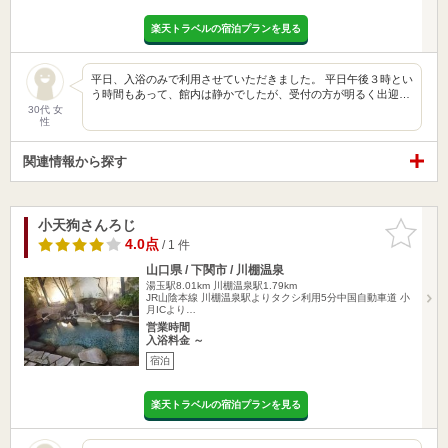
楽天トラベルの宿泊プランを見る
平日、入浴のみで利用させていただきました。 平日午後３時とい
う時間もあって、館内は静かでしたが、受付の方が明るく出迎…
30代 女
性
関連情報から探す
小天狗さんろじ
お気に入
りに追加
4.0点
/ 1 件
山口県 / 下関市 / 川棚温泉
湯玉駅8.01km
川棚温泉駅1.79km
JR山陰本線 川棚温泉駅よりタクシ利用5分中国自動車道 小
月ICより…
営業時間
入浴料金 ～
宿泊
楽天トラベルの宿泊プランを見る