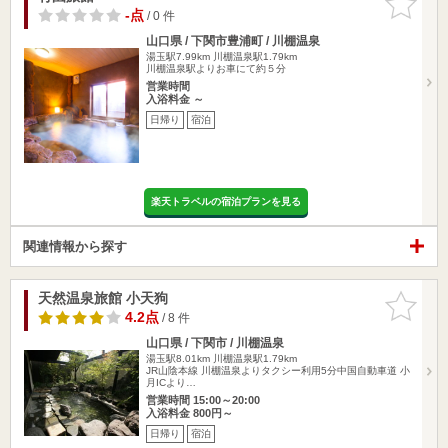
りに追加
-点
/ 0 件
山口県 / 下関市豊浦町 / 川棚温泉
湯玉駅7.99km
川棚温泉駅1.79km
川棚温泉駅よりお車にて約５分
営業時間
入浴料金 ～
日帰り
宿泊
楽天トラベルの宿泊プランを見る
関連情報から探す
天然温泉旅館 小天狗
お気に入
りに追加
4.2点
/ 8 件
山口県 / 下関市 / 川棚温泉
湯玉駅8.01km
川棚温泉駅1.79km
JR山陰本線 川棚温泉よりタクシー利用5分中国自動車道 小
月ICより…
営業時間 15:00～20:00
入浴料金 800円～
日帰り
宿泊