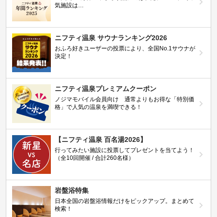
気施設は…
ニフティ温泉 サウナランキング2026
おふろ好きユーザーの投票により、全国No.1サウナが
決定！
ニフティ温泉プレミアムクーポン
ノジマモバイル会員向け 通常よりもお得な「特別価
格」で人気の温泉を満喫できる！
【ニフティ温泉 百名湯2026】
行ってみたい施設に投票してプレゼントを当てよう！
（全10回開催 / 合計260名様）
岩盤浴特集
日本全国の岩盤浴情報だけをピックアップ。まとめて
検索！