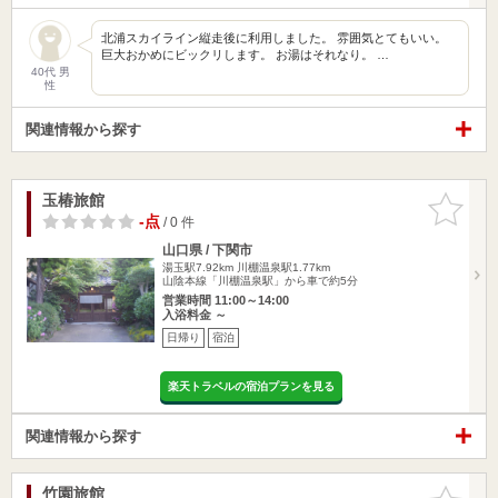
北浦スカイライン縦走後に利用しました。 雰囲気とてもいい。
巨大おかめにビックリします。 お湯はそれなり。 …
40代 男
性
関連情報から探す
玉椿旅館
お気に入
りに追加
-点
/ 0 件
山口県 / 下関市
湯玉駅7.92km
川棚温泉駅1.77km
山陰本線「川棚温泉駅」から車で約5分
営業時間 11:00～14:00
入浴料金 ～
日帰り
宿泊
楽天トラベルの宿泊プランを見る
関連情報から探す
竹園旅館
お気に入