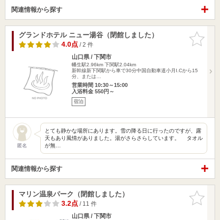
関連情報から探す
グランドホテル ニュー湯谷（閉館しました）
お気に入
りに追加
4.0点
/ 2 件
山口県 / 下関市
幡生駅2.96km
下関駅2.04km
新幹線新下関駅から車で30分中国自動車道小月I.Cから15
分、または…
営業時間 10:30～15:00
入浴料金 550円～
宿泊
とても静かな場所にあります。雪の降る日に行ったのですが、露
天もあり風情がありました。湯がさらさらしています。 タオル
が無…
匿名
関連情報から探す
マリン温泉パーク（閉館しました）
お気に入
りに追加
3.2点
/ 11 件
山口県 / 下関市