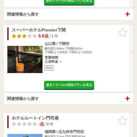
楽天トラベルの宿泊プランを見る
関連情報から探す
スーパーホテルPremier下関
お気に入
りに追加
3.0点
/ 1 件
山口県 / 下関市
幡生駅3.66km
下関駅640m
下関駅より約8分 下関ICより約9分
営業時間
入浴料金 ～
宿泊
楽天トラベルの宿泊プランを見る
関連情報から探す
ホテルルートイン門司港
お気に入
りに追加
-点
/ 0 件
福岡県 / 北九州市門司区
幡生駅5.21km
門司港駅863m