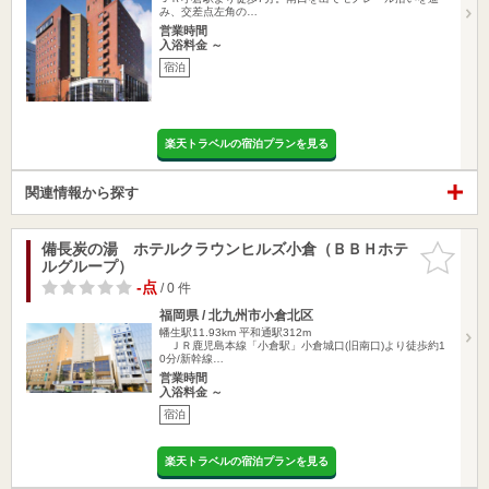
み、交差点左角の…
営業時間
入浴料金 ～
宿泊
楽天トラベルの宿泊プランを見る
関連情報から探す
備長炭の湯 ホテルクラウンヒルズ小倉（ＢＢＨホテ
お気に入
ルグループ）
りに追加
-点
/ 0 件
福岡県 / 北九州市小倉北区
幡生駅11.93km
平和通駅312m
ＪＲ鹿児島本線「小倉駅」小倉城口(旧南口)より徒歩約1
0分/新幹線…
営業時間
入浴料金 ～
宿泊
楽天トラベルの宿泊プランを見る