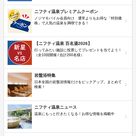
ニフティ温泉プレミアムクーポン
ノジマモバイル会員向け 通常よりもお得な「特別価
格」で人気の温泉を満喫できる！
【ニフティ温泉 百名湯2026】
行ってみたい施設に投票してプレゼントを当てよう！
（全10回開催 / 合計260名様）
岩盤浴特集
日本全国の岩盤浴情報だけをピックアップ。まとめて
検索！
ニフティ温泉ニュース
温泉にもっと行きたくなる！お得な情報を掲載中