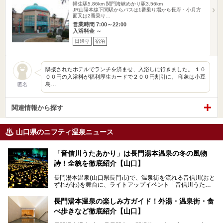
幡生駅5.86km
関門海峡めかり駅3.56km
JR山陽本線下関駅からバスは1番乗り場から長府・小月方
面又は2番乗り…
営業時間 7:00～22:00
入浴料金 ～
日帰り
宿泊
隣接されたホテルでランチを済ませ、入浴しに行きました。 １０
００円の入浴料が福利厚生カードで２００円割引に。 印象は小豆
島…
匿名
関連情報から探す
山口県のニフティ温泉ニュース
「音信川うたあかり」は長門湯本温泉の冬の風物
詩！全貌を徹底紹介【山口】
長門湯本温泉(山口県長門市)で、温泉街を流れる音信川(おと
ずれがわ)を舞台に、ライトアップイベント「音信川うたあ
かり」が開催されています。2024年の期間は、1月26日(金)
～3月3日(日)。詩のナレーションや音楽に合わせた幻想的な
長門湯本温泉の楽しみ方ガイド！外湯・温泉街・食
光の演出や、地元児童生徒が製作した作品などを設置。温泉
べ歩きなど徹底紹介【山口】
街を一段と輝かせてくれます。