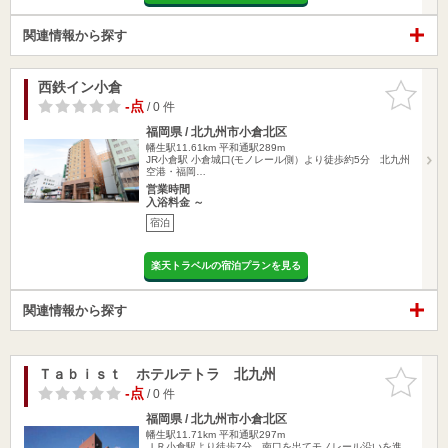
関連情報から探す
西鉄イン小倉
お気に入
りに追加
-点
/ 0 件
福岡県 / 北九州市小倉北区
幡生駅11.61km
平和通駅289m
JR小倉駅 小倉城口(モノレール側）より徒歩約5分 北九州
空港・福岡…
営業時間
入浴料金 ～
宿泊
楽天トラベルの宿泊プランを見る
関連情報から探す
Ｔａｂｉｓｔ ホテルテトラ 北九州
お気に入
りに追加
-点
/ 0 件
福岡県 / 北九州市小倉北区
幡生駅11.71km
平和通駅297m
ＪＲ小倉駅より徒歩7分。南口を出てモノレール沿いを進