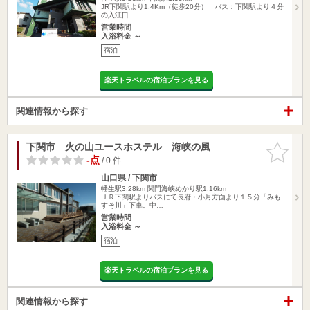
JR下関駅より1.4Km（徒歩20分） バス：下関駅より４分
の入江口…
営業時間
入浴料金 ～
宿泊
楽天トラベルの宿泊プランを見る
関連情報から探す
下関市 火の山ユースホステル 海峡の風
お気に入
りに追加
-点
/ 0 件
山口県 / 下関市
幡生駅3.28km
関門海峡めかり駅1.16km
ＪＲ下関駅よりバスにて長府・小月方面より１５分「みも
すそ川」下車。中…
営業時間
入浴料金 ～
宿泊
楽天トラベルの宿泊プランを見る
関連情報から探す