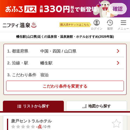
購入済チケットはこちら
ログイン
履歴
メニュー
幡生駅(山口県)近くの温泉宿・温泉旅館・ホテルおすすめ(2026年版)
1. 都道府県
中国・四国 / 山口県
2. 沿線・駅
幡生駅
3. こだわり条件
宿泊
こだわり条件を変更する
リストから探す
地図から探す
唐戸セントラルホテル
お気に入
りに追加
-点
/ 0 件