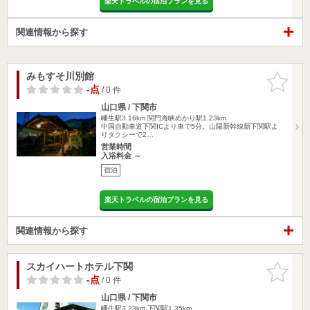
楽天トラベルの宿泊プランを見る
関連情報から探す
みもすそ川別館
お気に入
りに追加
-点
/ 0 件
山口県 / 下関市
幡生駅3.16km
関門海峡めかり駅1.23km
中国自動車道下関ICより車で5分。山陽新幹線新下関駅よ
りタクシーで2…
営業時間
入浴料金 ～
宿泊
楽天トラベルの宿泊プランを見る
関連情報から探す
スカイハートホテル下関
お気に入
りに追加
-点
/ 0 件
山口県 / 下関市
幡生駅3.23km
下関駅1.35km