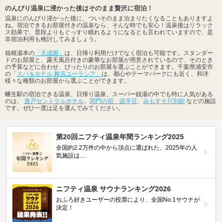
のんびり温泉に浸かった後はそのまま贅沢に宿泊！
温泉にのんびり浸かった後に、ついそのまま泊まりたくなることもありますよ
ね。宿泊できるお部屋付きの温泉なら、そんな時でも安心！温泉後はリラック
ス効果で、普段よりもぐっすり眠れるようになるとも言われていますので、是
非宿泊利用も検討してみましょう。
箱根湯本の
「天成園」
は、日帰り利用だけでなく宿泊も可能です。スタンダー
ドのお部屋と、露天風呂付きの豪華なお部屋が用意されているので、そのとき
の予算などに合わせ、ぴったりのお部屋を選ぶことができます。千葉県浦安市
の「
スパ＆ホテル 舞浜ユーラシア」
は、都心やテーマパークにも近く、和洋
様々な種類のお部屋から選ぶことができます。
幡生駅の宿泊できる温泉、日帰り温泉、スーパー銭湯の中でも特に人気がある
のは、
唐戸セントラルホテル
、
関門の宿 源平荘
、
みもすそ川別館
などの施設
です。ぜひ一度は足を運んでみてください。
第20回ニフティ温泉年間ランキング2025
全国約2.2万件の中から頂点に選ばれた、2025年の人
気施設は…
ニフティ温泉 サウナランキング2026
おふろ好きユーザーの投票により、全国No.1サウナが
決定！