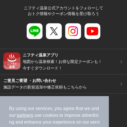
ニフティ温泉公式アカウントをフォローして
おトク情報やクーポン情報を受け取ろう
ニフティ温泉アプリ
地図から温泉検索！お得な限定クーポンも！
今すぐダウンロード！
ご意見ご要望 ・お問い合わせ
施設データの新規追加や修正依頼もこちらから
スマートフォン
/
PC
加盟店募集（資料請求）
広告出稿のご案内
By using our services, you agree that we and
our
partners
use cookies to improve advertisi
利用規約
ライフスタイルMEMBERS+規約
ng and enhance your experience on our servi
特定商取引法に基づく表記
ヘルプ
採用情報