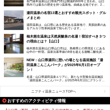
長門湯本温泉(山口県長門市)は開湯約600年と言われ、山口
今回は筆者自ら「音信川うたあかり2024」を体験し、その
県内では最古の歴史を持つ温泉地。由緒ある地ですが、202
全貌を徹底紹介。また同時期に開催されている「湯道展in長
0年には温泉街自体がリノベーション。全く新しい温泉地に
門湯本温泉」も併せてご紹介します。
生まれ変わりました。
湯田温泉の名宿13選とおすすめ観光スポット・グル
メまとめ
今回は、外湯(日帰り入浴施設)である「恩湯」をはじめ、温
泉街をそぞろ歩きしながら、見所や食べ歩きスポットを徹底
湯田温泉は、山口県にある歴史ある温泉地で、美肌効果のあ
紹介。また、アクセスの注意点も併せてご紹介します！
るアルカリ性単純温泉で知られています。
湯田温泉では、瑠璃光寺五重塔などの観光スポット、「そば
柚木慈生温泉は天然炭酸泉の名湯！宿泊すべき３つ
寿司」などのグルメスポット、なかには「女将劇場」なんて
の理由とは？【山口】
一風変わった催しを実施している旅館もあり、観光を満喫で
きる場所がたくさんあります。
柚木慈生温泉(山口県山口市)は、島根県との県境近くにある
山中の一軒宿。温泉法基準値の8倍を超える遊離二酸化炭素
この記事では、湯田温泉の魅力を味わえる宿泊施設や日帰り
(炭酸)を含み、貴重な天然炭酸泉として多くの温泉ファンに
温泉、見どころ満載の観光・グルメスポットに加え、アクセ
親しまれています。
ス方法も紹介します！
NEW：山口県湯田に憩いの場となる温浴施設「湯
田温泉こんこんパーク」が2025年6月1日オープ
日帰り入浴も可能ですが、その真価を存分に満喫するならば
宿泊がベスト。今回は、知られざるその理由を詳細解説。温
ン！
泉ファンなら一度は行ってみたい炭酸泉の名湯を、存分にご
紹介します！
名湯・山口県湯田温泉エリアに、新たな大型複合温浴施設
「湯田温泉こんこんパーク」が2025年6月1日にグランドオ
ープンします！
総工費はなんと約42億円。温泉だけでなく、交流できる施
ニフティ温泉ニュースTOPへ
設として整備され、まさに“温泉のテーマパーク”のようなス
ポットです。今回は、その魅力を3つの注目ポイントに分け
おすすめのアクティビティ情報
てご紹介します。