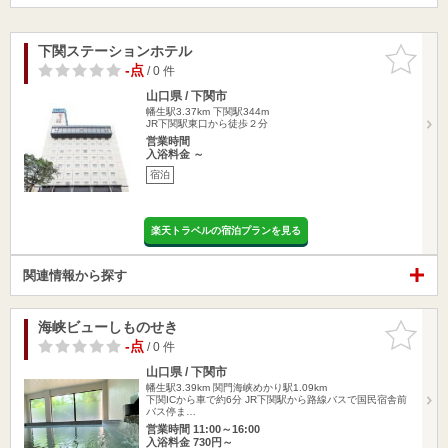
下関ステーションホテル
お気に入
りに追加
-点
/ 0 件
山口県 / 下関市
幡生駅3.37km
下関駅344m
JR下関駅東口から徒歩２分
営業時間
入浴料金 ～
宿泊
楽天トラベルの宿泊プランを見る
関連情報から探す
海峡ビューしものせき
お気に入
りに追加
-点
/ 0 件
山口県 / 下関市
幡生駅3.39km
関門海峡めかり駅1.09km
下関ICから車で約6分 JR下関駅から路線バスで国民宿舎前
バス停ま…
営業時間 11:00～16:00
入浴料金 730円～