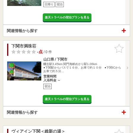
日帰り
宿泊
楽天トラベルの宿泊プランを見る
関連情報から探す
下関市満珠荘
お気に入
りに追加
-点
/ 0 件
山口県 / 下関市
幡生駅3.45km
関門海峡めかり駅1.06km
●下関駅からバスで１６分、お車で約１０分 ●下関ICから
お車で約５分…
営業時間
入浴料金 ～
宿泊
楽天トラベルの宿泊プランを見る
関連情報から探す
ヴィアイン下関＜維新の湯＞
お気に入