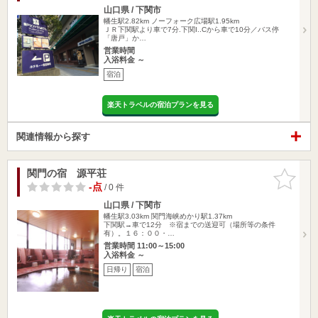
山口県 / 下関市
幡生駅2.82km
ノーフォーク広場駅1.95km
ＪＲ下関駅より車で7分.下関I..Cから車で10分／バス停
「唐戸」か…
営業時間
入浴料金 ～
宿泊
楽天トラベルの宿泊プランを見る
関連情報から探す
関門の宿 源平荘
お気に入
りに追加
-点
/ 0 件
山口県 / 下関市
幡生駅3.03km
関門海峡めかり駅1.37km
下関駅→車で12分 ※宿までの送迎可（場所等の条件
有）。１６：００・…
営業時間 11:00～15:00
入浴料金 ～
日帰り
宿泊