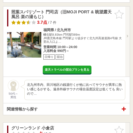
照葉スパリゾート 門司店（旧MOJI PORT & 眺望露天
お気に入
風呂 楽の湯もじ）
りに追加
3.7点
/ 7 件
福岡県 / 北九州市
幡生駅8.83km
門司駅589m
JR鹿児島本線 門司駅より徒歩すぐ北九州高速道路4号線 大
里出入口よ…
営業時間 10:00～24:00
入浴料金 990円～
日帰り
宿泊
楽天トラベルの宿泊プランを見る
北九州市内、田川地区の銭湯行くが他に比べてサウナが異常に熱
い感じるがする。遠赤外線サウナの場合温度設定は低くても 良い
ので…
50代～
男性
関連情報から探す
グリーンランド 小倉店
お気に入
りに追加