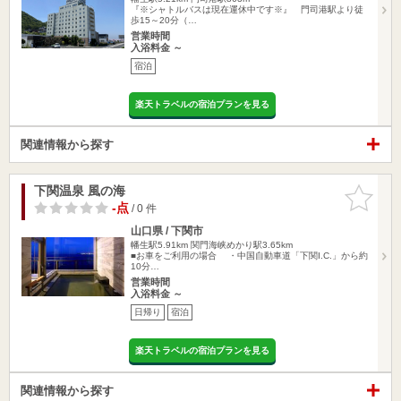
『※シャトルバスは現在運休中です※』 門司港駅より徒
歩15～20分（…
営業時間
入浴料金 ～
宿泊
楽天トラベルの宿泊プランを見る
関連情報から探す
下関温泉 風の海
お気に入
りに追加
-点
/ 0 件
山口県 / 下関市
幡生駅5.91km
関門海峡めかり駅3.65km
■お車をご利用の場合 ・中国自動車道「下関I.C.」から約
10分…
営業時間
入浴料金 ～
日帰り
宿泊
楽天トラベルの宿泊プランを見る
関連情報から探す