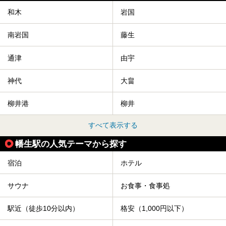
和木
岩国
南岩国
藤生
通津
由宇
神代
大畠
柳井港
柳井
すべて表示する
幡生駅の人気テーマから探す
宿泊
ホテル
サウナ
お食事・食事処
駅近（徒歩10分以内）
格安（1,000円以下）