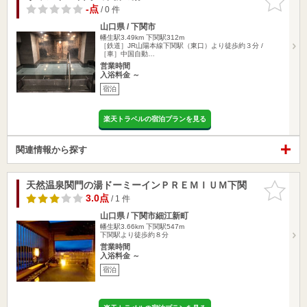
りに追加
-点
/ 0 件
山口県 / 下関市
幡生駅3.49km
下関駅312m
［鉄道］JR山陽本線下関駅（東口）より徒歩約３分 /
［車］中国自動…
営業時間
入浴料金 ～
宿泊
楽天トラベルの宿泊プランを見る
関連情報から探す
天然温泉関門の湯ドーミーインＰＲＥＭＩＵＭ下関
お気に入
りに追加
3.0点
/ 1 件
山口県 / 下関市細江新町
幡生駅3.66km
下関駅547m
下関駅より徒歩約８分
営業時間
入浴料金 ～
宿泊