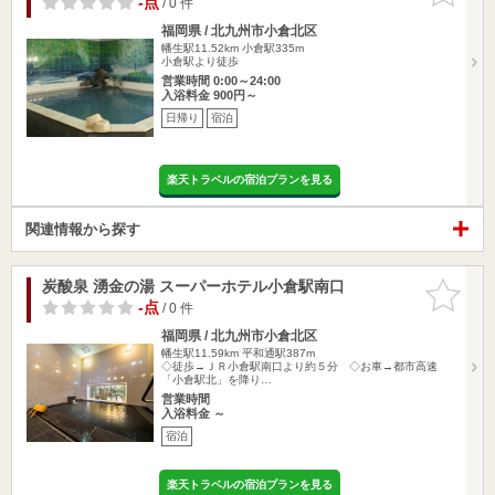
-点
/ 0 件
福岡県 / 北九州市小倉北区
幡生駅11.52km
小倉駅335m
小倉駅より徒歩
営業時間 0:00～24:00
入浴料金 900円～
日帰り
宿泊
楽天トラベルの宿泊プランを見る
関連情報から探す
炭酸泉 湧金の湯 スーパーホテル小倉駅南口
お気に入
りに追加
-点
/ 0 件
福岡県 / 北九州市小倉北区
幡生駅11.59km
平和通駅387m
◇徒歩→ＪＲ小倉駅南口より約５分 ◇お車→都市高速
「小倉駅北」を降り…
営業時間
入浴料金 ～
宿泊
楽天トラベルの宿泊プランを見る