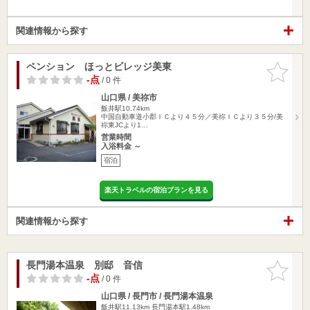
関連情報から探す
ペンション ほっとビレッジ美東
お気に入
りに追加
-点
/ 0 件
山口県 / 美祢市
飯井駅10.74km
中国自動車道小郡ＩＣより４５分／美祢ＩＣより３５分/美
祢東JCより1…
営業時間
入浴料金 ～
宿泊
楽天トラベルの宿泊プランを見る
関連情報から探す
長門湯本温泉 別邸 音信
お気に入
りに追加
-点
/ 0 件
山口県 / 長門市 / 長門湯本温泉
飯井駅11.13km
長門湯本駅1.48km