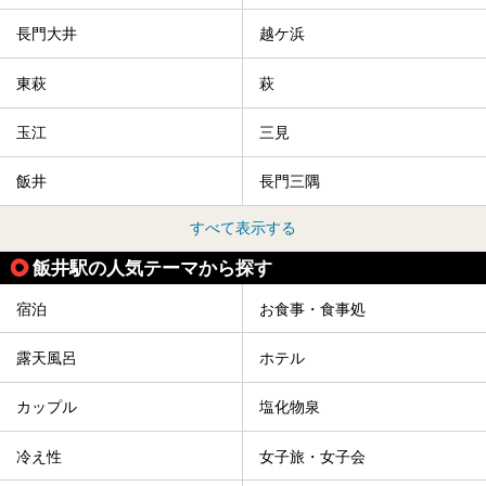
長門大井
越ケ浜
東萩
萩
玉江
三見
飯井
長門三隅
すべて表示する
飯井駅の人気テーマから探す
宿泊
お食事・食事処
露天風呂
ホテル
カップル
塩化物泉
冷え性
女子旅・女子会