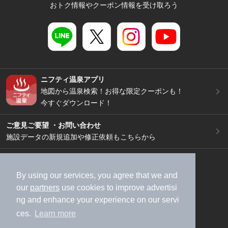
おトク情報やクーポン情報を受け取ろう
ニフティ温泉アプリ
地図から温泉検索！お得な限定クーポンも！
今すぐダウンロード！
ご意見ご要望 ・お問い合わせ
施設データの新規追加や修正依頼もこちらから
スマートフォン
/
PC
加盟店募集（資料請求）
広告出稿のご案内
By using our services, you agree that we and
our
partners
use cookies to improve advertisi
利用規約
ライフスタイルMEMBERS+規約
ng and enhance your experience on our servi
特定商取引法に基づく表記
ヘルプ
採用情報
ces.
Learn more
運営会社
個人情報保護ポリシー