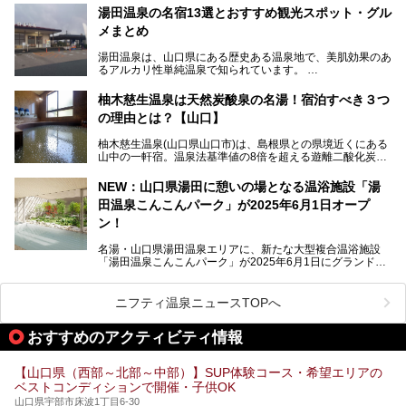
生まれ変わりました。
湯田温泉の名宿13選とおすすめ観光スポット・グル
メまとめ
今回は、外湯(日帰り入浴施設)である「恩湯」をはじめ、温
泉街をそぞろ歩きしながら、見所や食べ歩きスポットを徹底
湯田温泉は、山口県にある歴史ある温泉地で、美肌効果のあ
紹介。また、アクセスの注意点も併せてご紹介します！
るアルカリ性単純温泉で知られています。
湯田温泉では、瑠璃光寺五重塔などの観光スポット、「そば
柚木慈生温泉は天然炭酸泉の名湯！宿泊すべき３つ
寿司」などのグルメスポット、なかには「女将劇場」なんて
の理由とは？【山口】
一風変わった催しを実施している旅館もあり、観光を満喫で
きる場所がたくさんあります。
柚木慈生温泉(山口県山口市)は、島根県との県境近くにある
山中の一軒宿。温泉法基準値の8倍を超える遊離二酸化炭素
この記事では、湯田温泉の魅力を味わえる宿泊施設や日帰り
(炭酸)を含み、貴重な天然炭酸泉として多くの温泉ファンに
温泉、見どころ満載の観光・グルメスポットに加え、アクセ
親しまれています。
ス方法も紹介します！
NEW：山口県湯田に憩いの場となる温浴施設「湯
田温泉こんこんパーク」が2025年6月1日オープ
日帰り入浴も可能ですが、その真価を存分に満喫するならば
宿泊がベスト。今回は、知られざるその理由を詳細解説。温
ン！
泉ファンなら一度は行ってみたい炭酸泉の名湯を、存分にご
紹介します！
名湯・山口県湯田温泉エリアに、新たな大型複合温浴施設
「湯田温泉こんこんパーク」が2025年6月1日にグランドオ
ープンします！
総工費はなんと約42億円。温泉だけでなく、交流できる施
ニフティ温泉ニュースTOPへ
設として整備され、まさに“温泉のテーマパーク”のようなス
ポットです。今回は、その魅力を3つの注目ポイントに分け
おすすめのアクティビティ情報
てご紹介します。
【山口県（西部～北部～中部）】SUP体験コース・希望エリアの
ベストコンディションで開催・子供OK
山口県宇部市床波1丁目6-30