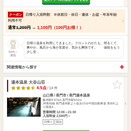
日帰り入浴料割 ※休前日・休日・連休・お盆・年末年始
クーポン
利用不可
通常
1,200円
→
1,100円（100円お得！）
日帰り温泉を利用してきました。フロントのかたも、明るくて、
爽やか。風呂から海が見渡せ、気分も爽快です。 値段をもう
少し安…
50代～
男性
関連情報から探す
湯本温泉 大谷山荘
お気に入
りに追加
4.5点
/ 14 件
山口県 / 長門市 / 長門湯本温泉
飯井駅9.87km
長門市駅932m
JR美祢線 長門湯本駅より徒歩15分中国自動車道 美祢ICよ
り国道4…
営業時間 12:00～21:30
入浴料金 2,500円～
日帰り
宿泊