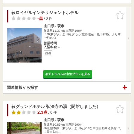
萩ロイヤルインテリジェントホテル
お気に入
りに追加
-点
/ 0 件
山口県 / 萩市
飯井駅11.37km
東萩駅106m
「JR東萩駅」より徒歩1分／世界遺産「松下村塾」より車
で約10分
営業時間
入浴料金 ～
宿泊
楽天トラベルの宿泊プランを見る
関連情報から探す
萩グランドホテル 弘法寺の湯（閉館しました）
お気に入
りに追加
2.3点
/ 6 件
山口県 / 萩市
飯井駅10.85km
東萩駅590m
JR山陰本線「東萩駅」より徒歩10分中国自動車道美祢IC、
山陽自動車…