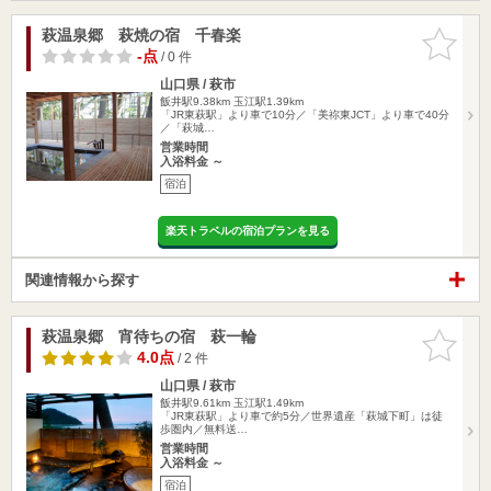
萩温泉郷 萩焼の宿 千春楽
お気に入
りに追加
-点
/ 0 件
山口県 / 萩市
飯井駅9.38km
玉江駅1.39km
「JR東萩駅」より車で10分／「美祢東JCT」より車で40分
／「萩城…
営業時間
入浴料金 ～
宿泊
楽天トラベルの宿泊プランを見る
関連情報から探す
萩温泉郷 宵待ちの宿 萩一輪
お気に入
りに追加
4.0点
/ 2 件
山口県 / 萩市
飯井駅9.61km
玉江駅1.49km
「JR東萩駅」より車で約5分／世界遺産「萩城下町」は徒
歩圏内／無料送…
営業時間
入浴料金 ～
宿泊