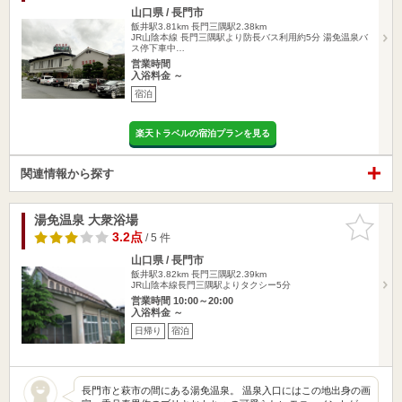
山口県 / 長門市
飯井駅3.81km
長門三隅駅2.38km
JR山陰本線 長門三隅駅より防長バス利用約5分 湯免温泉バ
ス停下車中…
営業時間
入浴料金 ～
宿泊
楽天トラベルの宿泊プランを見る
関連情報から探す
湯免温泉 大衆浴場
お気に入
りに追加
3.2点
/ 5 件
山口県 / 長門市
飯井駅3.82km
長門三隅駅2.39km
JR山陰本線長門三隅駅よりタクシー5分
営業時間 10:00～20:00
入浴料金 ～
日帰り
宿泊
長門市と萩市の間にある湯免温泉。 温泉入口にはこの地出身の画