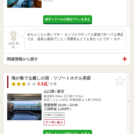
楽天トラベルの宿泊プランを見る
めちゃくちゃ良いです！ カップルで行っても家族で行っても満足
でき、温泉も最高でした！雰囲気もとても良かったです！ ホテ…
20代 男
性
関連情報から探す
海が奏でる癒しの宿・リゾートホテル美萩
お気に入
りに追加
3.3点
/ 3 件
山口県 / 萩市
飯井駅9.69km
玉江駅1.57km
絵堂ＩＣより30分 JR東萩駅より車で約5分
営業時間 15:00～22:00
入浴料金 1,200円～
日帰り
宿泊
クーポンあり
楽天トラベルの宿泊プランを見る