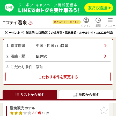
購入済チケットはこちら
ログイン
履歴
メニュー
【クーポンあり】飯井駅(山口県)近くの温泉宿・温泉旅館・ホテルおすすめ(2026年版)
1. 都道府県
中国・四国 / 山口県
2. 沿線・駅
飯井駅
3. こだわり条件
宿泊
こだわり条件を変更する
リストから探す
地図から探す
湯免観光ホテル
お気に入
りに追加
3.0点
/ 2 件