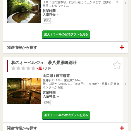
ＪＲ「長門湯本駅」にお出迎えに上がります（無料） ※
事前にお知らせく…
営業時間
入浴料金 ～
宿泊
楽天トラベルの宿泊プランを見る
関連情報から探す
和のオーベルジュ 萩八景雁嶋別荘
お気に入
りに追加
-点
/ 0 件
山口県 / 萩市椿東
飯井駅11.18km
東萩駅574m
新山口駅から特急バス「はぎ号」で約60分（防長）防府東
インターから国…
営業時間
入浴料金 ～
宿泊
楽天トラベルの宿泊プランを見る
関連情報から探す