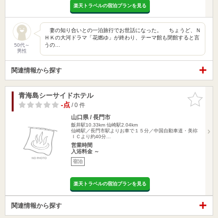
楽天トラベルの宿泊プランを見る
妻の知り合いとの一泊旅行でお世話になった。 ちょうど、Ｎ
ＨＫの大河ドラマ「花燃ゆ」が終わり、テーマ館も閉館すると言
うの…
50代～
男性
関連情報から探す
青海島シーサイドホテル
お気に入
りに追加
-点
/ 0 件
山口県 / 長門市
飯井駅10.33km
仙崎駅2.04km
仙崎駅／長門市駅よりお車で１５分／中国自動車道・美祢
ＩＣより約40分…
営業時間
入浴料金 ～
宿泊
楽天トラベルの宿泊プランを見る
関連情報から探す