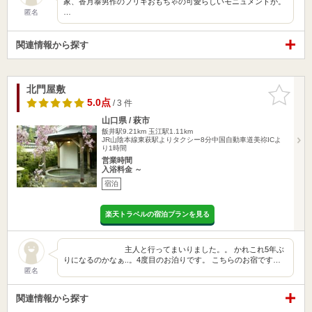
家、香月泰男作のブリキおもちゃの可愛らしいモニュメントが。
…
匿名
関連情報から探す
北門屋敷
お気に入
りに追加
5.0点
/ 3 件
山口県 / 萩市
飯井駅9.21km
玉江駅1.11km
JR山陰本線東萩駅よりタクシー8分中国自動車道美祢ICよ
り1時間
営業時間
入浴料金 ～
宿泊
楽天トラベルの宿泊プランを見る
主人と行ってまいりました。。 かれこれ5年ぶ
りになるのかなぁ..。4度目のお泊りです。 こちらのお宿です…
匿名
関連情報から探す