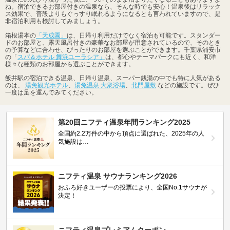
ね。宿泊できるお部屋付きの温泉なら、そんな時でも安心！温泉後はリラック
ス効果で、普段よりもぐっすり眠れるようになるとも言われていますので、是
非宿泊利用も検討してみましょう。
箱根湯本の
「天成園」
は、日帰り利用だけでなく宿泊も可能です。スタンダー
ドのお部屋と、露天風呂付きの豪華なお部屋が用意されているので、そのとき
の予算などに合わせ、ぴったりのお部屋を選ぶことができます。千葉県浦安市
の「
スパ＆ホテル 舞浜ユーラシア」
は、都心やテーマパークにも近く、和洋
様々な種類のお部屋から選ぶことができます。
飯井駅の宿泊できる温泉、日帰り温泉、スーパー銭湯の中でも特に人気がある
のは、
湯免観光ホテル
、
湯免温泉 大衆浴場
、
北門屋敷
などの施設です。ぜひ
一度は足を運んでみてください。
第20回ニフティ温泉年間ランキング2025
全国約2.2万件の中から頂点に選ばれた、2025年の人
気施設は…
ニフティ温泉 サウナランキング2026
おふろ好きユーザーの投票により、全国No.1サウナが
決定！