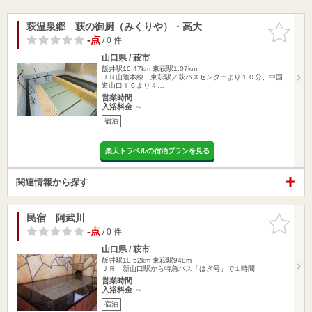
萩温泉郷 萩の御厨（みくりや）・高大
お気に入
りに追加
-点
/ 0 件
山口県 / 萩市
飯井駅10.47km
東萩駅1.07km
ＪＲ山陰本線 東萩駅／萩バスセンターより１０分、中国
道山口ＩＣより４…
営業時間
入浴料金 ～
宿泊
楽天トラベルの宿泊プランを見る
関連情報から探す
民宿 阿武川
お気に入
りに追加
-点
/ 0 件
山口県 / 萩市
飯井駅10.52km
東萩駅948m
ＪＲ 新山口駅から特急バス「はぎ号」で１時間
営業時間
入浴料金 ～
宿泊