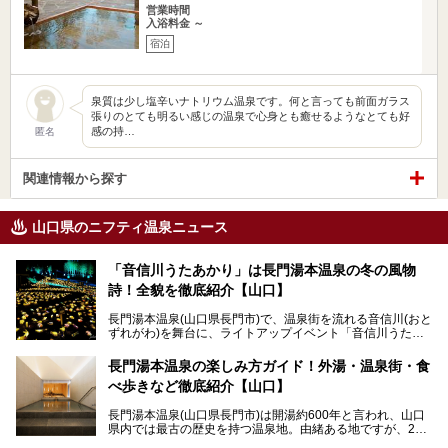
営業時間
入浴料金 ～
宿泊
泉質は少し塩辛いナトリウム温泉です。何と言っても前面ガラス
張りのとても明るい感じの温泉で心身とも癒せるようなとても好
感の持…
匿名
関連情報から探す
山口県のニフティ温泉ニュース
「音信川うたあかり」は長門湯本温泉の冬の風物
詩！全貌を徹底紹介【山口】
長門湯本温泉(山口県長門市)で、温泉街を流れる音信川(おと
ずれがわ)を舞台に、ライトアップイベント「音信川うたあ
かり」が開催されています。2024年の期間は、1月26日(金)
～3月3日(日)。詩のナレーションや音楽に合わせた幻想的な
長門湯本温泉の楽しみ方ガイド！外湯・温泉街・食
光の演出や、地元児童生徒が製作した作品などを設置。温泉
べ歩きなど徹底紹介【山口】
街を一段と輝かせてくれます。
長門湯本温泉(山口県長門市)は開湯約600年と言われ、山口
今回は筆者自ら「音信川うたあかり2024」を体験し、その
県内では最古の歴史を持つ温泉地。由緒ある地ですが、202
全貌を徹底紹介。また同時期に開催されている「湯道展in長
0年には温泉街自体がリノベーション。全く新しい温泉地に
門湯本温泉」も併せてご紹介します。