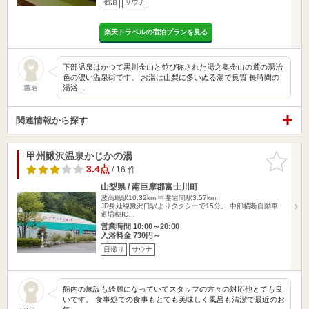
宿泊
サウナ
楽天トラベルの宿泊プランを見る
下部温泉はかつて黒川金山と並び称された湯之奥金山の麓の湯治
色の濃い温泉街です。 お湯は山梨に多いぬる湯で良質 長時間の
湯浴…
匿名
関連情報から探す
甲州鰍沢温泉かじかの湯
お気に入
りに追加
3.4点
/ 16 件
山梨県 / 南巨摩郡富士川町
波高島駅10.32km
甲斐岩間駅3.57km
JR身延線鰍沢口駅よりタクシーで15分。 中部横断自動車
道増穂IC…
営業時間 10:00～20:00
入浴料金 730円～
日帰り
サウナ
館内の施設も綺麗になっていてスタッフの方々の対応他とても良
いです。 食事処での食事もとても美味しく風呂も清潔で最近のお