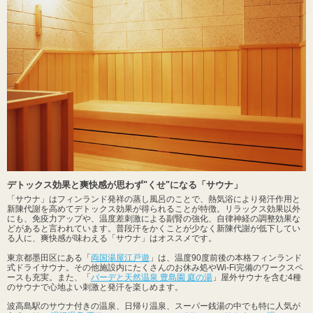
デトックス効果と爽快感が思わず"くせ"になる「サウナ」
「サウナ」はフィンランド発祥の蒸し風呂のことで、熱気浴により発汗作用と
新陳代謝を高めてデトックス効果が得られることが特徴。リラックス効果以外
にも、免疫力アップや、温度差刺激による副腎の強化、自律神経の調整効果な
どがあると言われています。普段汗をかくことが少なく新陳代謝が低下してい
る人に、爽快感が味わえる「サウナ」はオススメです。
東京都墨田区にある「
両国湯屋江戸遊
」は、温度90度前後の本格フィンランド
式ドライサウナ。その他施設内にたくさんのお休み処やWi-Fi完備のワークスペ
ースも充実。また、「
バーデと天然温泉 豊島園 庭の湯
」屋外サウナを含む4種
のサウナで心地よい刺激と発汗を楽しめます。
波高島駅のサウナ付きの温泉、日帰り温泉、スーパー銭湯の中でも特に人気が