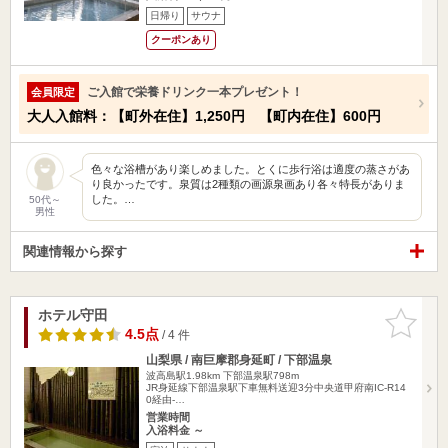
日帰り
サウナ
クーポンあり
ご入館で栄養ドリンク一本プレゼント！
会員限定
大人入館料：【町外在住】1,250円 【町内在住】600円
色々な浴槽があり楽しめました。とくに歩行浴は適度の蒸さがあ
り良かったです。泉質は2種類の画源泉画あり各々特長がありま
した。…
50代～
男性
関連情報から探す
ホテル守田
お気に入
りに追加
4.5点
/ 4 件
山梨県 / 南巨摩郡身延町 / 下部温泉
波高島駅1.98km
下部温泉駅798m
JR身延線下部温泉駅下車無料送迎3分中央道甲府南IC-R14
0経由-…
営業時間
入浴料金 ～