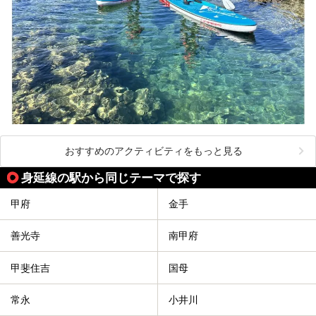
おすすめのアクティビティをもっと見る
身延線の駅から同じテーマで探す
甲府
金手
善光寺
南甲府
甲斐住吉
国母
常永
小井川