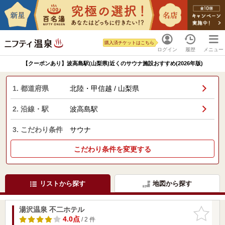
購入済チケットはこちら
ログイン
履歴
メニュー
【クーポンあり】波高島駅(山梨県)近くのサウナ施設おすすめ(2026年版)
1. 都道府県
北陸・甲信越 / 山梨県
2. 沿線・駅
波高島駅
3. こだわり条件
サウナ
こだわり条件を変更する
リストから探す
地図から探す
湯沢温泉 不二ホテル
お気に入
りに追加
4.0点
/ 2 件