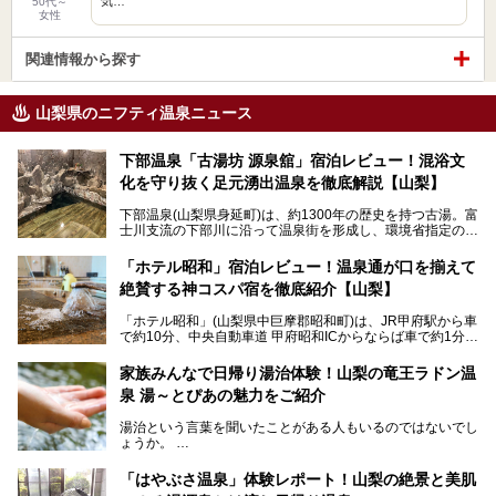
気…
50代～
女性
関連情報から探す
山梨県のニフティ温泉ニュース
下部温泉「古湯坊 源泉舘」宿泊レビュー！混浴文
化を守り抜く足元湧出温泉を徹底解説【山梨】
下部温泉(山梨県身延町)は、約1300年の歴史を持つ古湯。富
士川支流の下部川に沿って温泉街を形成し、環境省指定の国
民保養温泉地でもあります。
中でも「古湯坊 源泉舘」は、戦国時代に武田信玄公も療養
「ホテル昭和」宿泊レビュー！温泉通が口を揃えて
したと伝えられる名湯の宿。最大の特徴は、令和の現代にお
絶賛する神コスパ宿を徹底紹介【山梨】
いても混浴文化が守られ、老若男女の分け隔て一切無く温泉
入浴を楽しめる点。全国的に混浴温泉は年々少しずつ減少傾
「ホテル昭和」(山梨県中巨摩郡昭和町)は、JR甲府駅から車
向にありますが、「古湯坊 源泉舘」では本来あるべき混浴
で約10分、中央自動車道 甲府昭和ICからならば車で約1分の
の姿が保たれている点に注目すべきでしょう。
場所にあるビジネスホテル。2名1室で1名あたり4,000円台
から、一人泊でも6,000円台から宿泊可能です。
今回は足元湧出の混浴温泉である「かくし湯大岩風呂」をは
家族みんなで日帰り湯治体験！山梨の竜王ラドン温
じめ、湯治棟である「別館神泉」を中心に「古湯坊 源泉
泉 湯～とぴあの魅力をご紹介
しかし、最大の魅力は“温泉そのもの”でしょう。自家源泉を
舘」の全貌を徹底紹介します。
所有し、豪快に源泉かけ流しで提供。泡付きのある重曹泉系
湯治という言葉を聞いたことがある人もいるのではないでし
統の単純温泉は、入浴すると実にサッパリ爽快。日帰り入浴
ょうか。
不可なこともあり、全国の温泉ファンがこの温泉を求めて
「ホテル昭和」へ宿泊します。この価格帯のビジネスホテル
なかなか体験できない、湯治体験が日帰りでできる温浴施設
では循環濾過の沸かし湯が一般的ですが、ここは本物の極上
「はやぶさ温泉」体験レポート！山梨の絶景と美肌
が山梨にあります。
温泉。まさに価格破壊と言えるクオリティです。