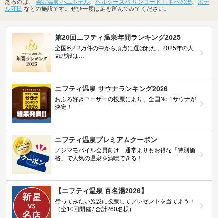
あるのは、
湯沢温泉 不二ホテル
、
ヘルシースパ サンロード しもべの湯
、
ホテ
ル守田
などの施設です。ぜひ一度は足を運んでみてください。
第20回ニフティ温泉年間ランキング2025
全国約2.2万件の中から頂点に選ばれた、2025年の人
気施設は…
ニフティ温泉 サウナランキング2026
おふろ好きユーザーの投票により、全国No.1サウナが
決定！
ニフティ温泉プレミアムクーポン
ノジマモバイル会員向け 通常よりもお得な「特別価
格」で人気の温泉を満喫できる！
【ニフティ温泉 百名湯2026】
行ってみたい施設に投票してプレゼントを当てよう！
（全10回開催 / 合計260名様）