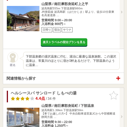
山梨県 / 南巨摩郡身延町上之平
波高島駅555m
下部温泉駅860m
JR身延線 波高島駅（はだかじま）駅より、徒歩10分新東
名高速道路 …
営業時間 9:00～20:00
入浴料金 800円～
日帰り
宿泊
サウナ
楽天トラベルの宿泊プランを見る
下部温泉郷の湯沢温泉に佇む、湯治に最適な温泉旅館。この湯沢
温泉は、常葉川のほとりに宿が2軒あるだけで、下部温泉のよう
に温泉…
匿名
関連情報から探す
ヘルシースパ サンロード しもべの湯
お気に入
りに追加
4.4点
/ 34 件
山梨県 / 南巨摩郡身延町 / 下部温泉
波高島駅1.39km
下部温泉駅59m
【車でお越しの方<】 中央自動車道双葉JCから中部横断道
静岡方面 …
営業時間 9:30～22:00
入浴料金 1,250円～