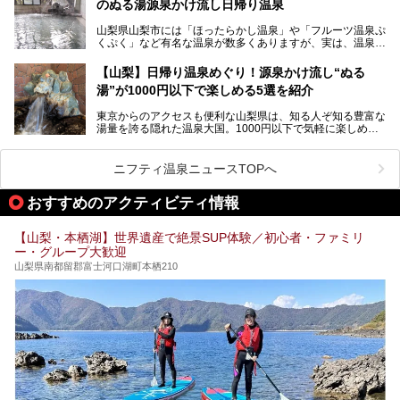
のぬる湯源泉かけ流し日帰り温泉
家族みんなで楽しめる、山梨県の「竜王ラドン温泉 湯～と
今回は筆者自ら宿泊し、「ホテル昭和」の温泉をはじめ、客
山梨県山梨市には「ほったらかし温泉」や「フルーツ温泉ぷ
ぴあ」の魅力をご紹介します。
室や無料朝食などをご紹介。温泉通が口を揃えて絶賛する神
くぷく」など有名な温泉が数多くありますが、実は、温泉マ
コスパ宿の全貌を徹底解説します！
ニアがわざわざ遠方から足を運ぶ極上の日帰り温泉もあるん
───
です。今回紹介する「はやぶさ温泉」も、そのひとつ。温泉
提供元：株式会社湯ーとぴあ【PR】
【山梨】日帰り温泉めぐり！源泉かけ流し“ぬる
はもちろん、絶景や地元食材を活かしたグルメも堪能できま
この記事は株式会社湯ーとぴあのPRレポート記事です。
湯”が1000円以下で楽しめる5選を紹介
す。
「はやぶさ温泉」が多くの人を惹きつける理由を詳しく解説
東京からのアクセスも便利な山梨県は、知る人ぞ知る豊富な
します。
湯量を誇る隠れた温泉大国。1000円以下で気軽に楽しめ
る、極上の源泉かけ流し日帰り温泉が点在しています。しか
も、これからの季節に嬉しい、じんわりと体の芯まで温ま
る“ぬる湯”が豊富なのも魅力。今回は、湯質も抜群で心ゆく
ニフティ温泉ニュースTOPへ
までリラックスできる山梨のお得な日帰り温泉を、実際体験
した感想と共に紹介します。
おすすめのアクティビティ情報
※ぬる湯とは35℃～39℃程度の体温に近いぬるめ温泉のこ
とです。
【山梨・本栖湖】世界遺産で絶景SUP体験／初心者・ファミリ
ー・グループ大歓迎
山梨県南都留郡富士河口湖町本栖210